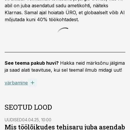
abil on juba asendatud sadu ametikohti, näiteks
Klarnas. Samal ajal hoiatab ÜRO, et globaalselt võib AI
mõjutada kuni 40% töökohtadest.
See teema pakub huvi?
Hakka neid märksõnu jälgima
ja saad alati teavituse, kui sel teemal ilmub midagi uut!
värbamine
SEOTUD LOOD
UUDISED
04.04.25, 10:00
Mis töölõikudes tehisaru juba asendab