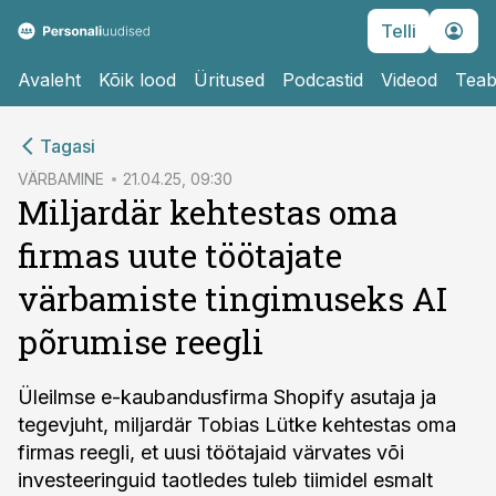
Telli
Avaleht
Kõik lood
Üritused
Podcastid
Videod
Teab
cebook
Tagasi
Twitter)
VÄRBAMINE
21.04.25, 09:30
Miljardär kehtestas oma
kedIn
firmas uute töötajate
ail
värbamiste tingimuseks AI
k
põrumise reegli
Üleilmse e-kaubandusfirma Shopify asutaja ja
tegevjuht, miljardär Tobias Lütke kehtestas oma
firmas reegli, et uusi töötajaid värvates või
investeeringuid taotledes tuleb tiimidel esmalt