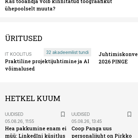
Kas tööandja võib kinnitatud töögraafikut
ühepoolselt muuta?
ÜRITUSED
32 akadeemilist tundi
Juhtimiskonve
IT KOOLITUS
Praktiline projektijuhtimine ja AI
2026 PINGE
võimalused
HETKEL KUUM
UUDISED
UUDISED
05.08.26, 11:55
05.08.26, 13:45
Hea pakkumine enam ei
Coop Panga uus
müü: LinkedIni küsitlus
personalijuht on Pirkko