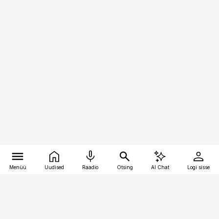
Menüü
Uudised
Raadio
Otsing
AI Chat
Logi sisse
Vana-Lõuna 39/1, 19094 Tallinn