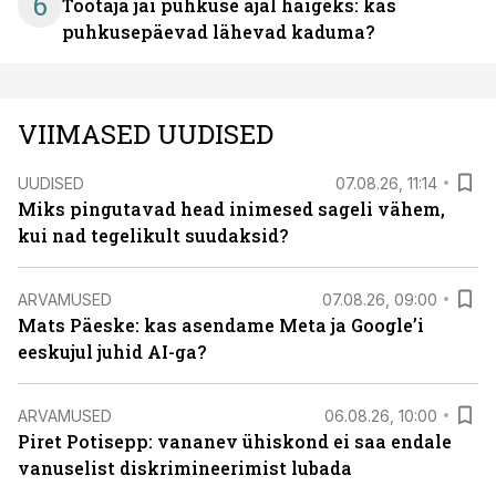
6
Töötaja jäi puhkuse ajal haigeks: kas
puhkusepäevad lähevad kaduma?
VIIMASED UUDISED
UUDISED
07.08.26, 11:14
Miks pingutavad head inimesed sageli vähem,
kui nad tegelikult suudaksid?
ARVAMUSED
07.08.26, 09:00
Mats Päeske: kas asendame Meta ja Google’i
eeskujul juhid AI-ga?
ARVAMUSED
06.08.26, 10:00
Piret Potisepp: vananev ühiskond ei saa endale
vanuselist diskrimineerimist lubada