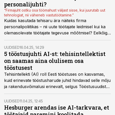
personalijuhti?
“Firmajuht ostku osa töömahust väljast sisse, kui juurutab uut
tehnologiat, nii väheneb vastutöötamine.”
Kuidas kasutada tehisaru ära näiteks firma
personalipoliitikas – nii uute töötajate leidmisel kui ka
olemasolevate töötajate tegevuse mõõtmisel? Eelkõige
muudab tehisaru nii värbamis- kui ka kõik teised
protsessid kiiremaks ja tõhusamaks.
UUDISED
16.04.25, 14:29
5 tööstusjuhti AI-st: tehisintellektist
on saamas aina olulisem osa
tööstusest
Tehisintellekti (AI) roll Eesti tööstuses on kasvamas,
kuid erinevate tööstusharude juhid hindavad selle mõju
ja rakendusvõimalusi erinevalt, selgus Tööstusuudiste
sektori arvamusliidrite küsitlusest.
UUDISED
11.04.25, 12:45
Hesburger arendas ise AI-tarkvara, et
töötajaid paremini koolitada