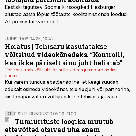
Eestiski tegutsev Soome kiirsöögikett Hesburger
alustab aasta lõpus töötajate koolitamist enda loodud
AI-põhise tarkvara abil.
UUDISED
08.04.25, 10:47
Hoiatus | Tehisaru kasutatakse
võltsitud videokõnedeks. “Kontrolli,
kas ikka päriselt sinu juht helistab"
Tehisaru aitab võltsjuhti ka sulle videos juhtnööre andma
panna
Kui varem tundus ebatõenäoline, et keegi suudab
edukalt esineda videokõnes teie tippjuhi või partnerina,
siis tänapäeval on võltsjuhi kõne tehisaruga väga
realistlik risk, hoiatab KPMG Baltics küberturvalisuse
teenuste juht Mihkel Kukk.
SISUTURUNDUS
20.05.26, 11:00
ST
Tiimiürituste loogika muutub:
ettevõtted otsivad üha enam