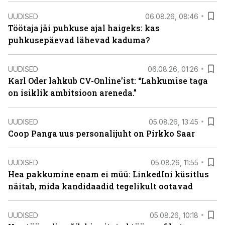
UUDISED
06.08.26, 08:46
Töötaja jäi puhkuse ajal haigeks: kas
puhkusepäevad lähevad kaduma?
UUDISED
06.08.26, 01:26
Karl Oder lahkub CV-Online’ist: “Lahkumise taga
on isiklik ambitsioon areneda.”
UUDISED
05.08.26, 13:45
Coop Panga uus personalijuht on Pirkko Saar
UUDISED
05.08.26, 11:55
Hea pakkumine enam ei müü: LinkedIni küsitlus
näitab, mida kandidaadid tegelikult ootavad
UUDISED
05.08.26, 10:18