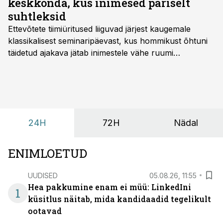
keskkonda, kus inimesed päriselt
suhtleksid
Ettevõtete tiimiüritused liiguvad järjest kaugemale
klassikalisest seminaripäevast, kus hommikust õhtuni
täidetud ajakava jätab inimestele vähe ruumi
omavaheliseks suhtluseks. Saates “Lõunapaus”
räägitakse, miks otsivad ettevõtted üha enam paikasid,
kus keskkond ise aitaks inimesed töörežiimist välja
tuua ning looks võimaluse rahulikumaks ja
sisulisemaks koosolemiseks.
24H
72H
Nädal
ENIMLOETUD
UUDISED
05.08.26, 11:55
Hea pakkumine enam ei müü: LinkedIni
1
küsitlus näitab, mida kandidaadid tegelikult
ootavad