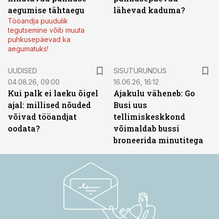
aegumise tähtaegu
lähevad kaduma?
Tööandja puudulik
tegutsemine võib muuta
puhkusepäevad ka
aegumatuks!
ST
UUDISED
SISUTURUNDUS
04.08.26, 09:00
16.06.26, 16:12
Kui palk ei laeku õigel
Ajakulu väheneb: Go
ajal: millised nõuded
Busi uus
võivad tööandjat
tellimiskeskkond
oodata?
võimaldab bussi
broneerida minutitega