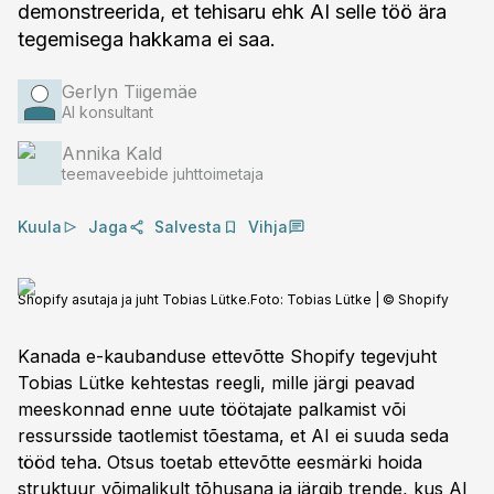
demonstreerida, et tehisaru ehk AI selle töö ära
tegemisega hakkama ei saa.
Gerlyn Tiigemäe
AI konsultant
Annika Kald
teemaveebide juhttoimetaja
Kuula
Jaga
Salvesta
Vihja
Shopify asutaja ja juht Tobias Lütke.
Foto:
Tobias Lütke | © Shopify
Kanada e-kaubanduse ettevõtte Shopify tegevjuht
Tobias Lütke kehtestas reegli, mille järgi peavad
meeskonnad enne uute töötajate palkamist või
ressursside taotlemist tõestama, et AI ei suuda seda
tööd teha. Otsus toetab ettevõtte eesmärki hoida
struktuur võimalikult tõhusana ja järgib trende, kus AI