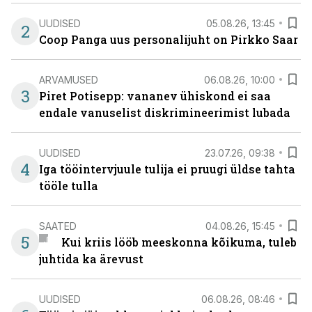
UUDISED
05.08.26, 13:45
2
Coop Panga uus personalijuht on Pirkko Saar
ARVAMUSED
06.08.26, 10:00
3
Piret Potisepp: vananev ühiskond ei saa
endale vanuselist diskrimineerimist lubada
UUDISED
23.07.26, 09:38
4
Iga tööintervjuule tulija ei pruugi üldse tahta
tööle tulla
SAATED
04.08.26, 15:45
5
Kui kriis lööb meeskonna kõikuma, tuleb
juhtida ka ärevust
UUDISED
06.08.26, 08:46