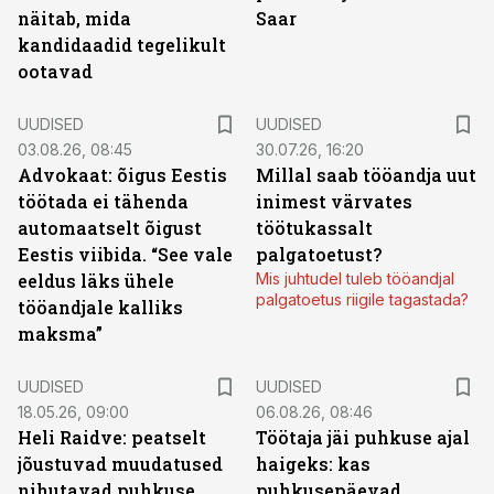
näitab, mida
Saar
kandidaadid tegelikult
ootavad
UUDISED
UUDISED
03.08.26, 08:45
30.07.26, 16:20
Advokaat: õigus Eestis
Millal saab tööandja uut
töötada ei tähenda
inimest värvates
automaatselt õigust
töötukassalt
Eestis viibida. “See vale
palgatoetust?
eeldus läks ühele
Mis juhtudel tuleb tööandjal
palgatoetus riigile tagastada?
tööandjale kalliks
maksma”
UUDISED
UUDISED
18.05.26, 09:00
06.08.26, 08:46
Heli Raidve: peatselt
Töötaja jäi puhkuse ajal
jõustuvad muudatused
haigeks: kas
nihutavad puhkuse
puhkusepäevad