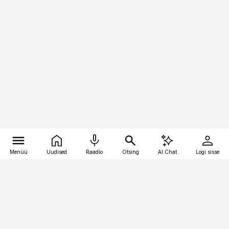
Menüü
Uudised
Raadio
Otsing
AI Chat
Logi sisse
Vana-Lõuna 39/1, 19094 Tallinn
(+372) 667 0111
personaliuudised@personaliuudised.ee