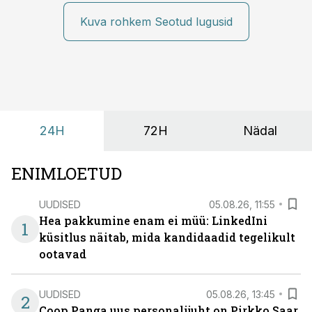
kiiresti edasi liikuda hinnapakkumist ootamata.
Kuva rohkem Seotud lugusid
24H
72H
Nädal
ENIMLOETUD
UUDISED
05.08.26, 11:55
Hea pakkumine enam ei müü: LinkedIni
1
küsitlus näitab, mida kandidaadid tegelikult
ootavad
UUDISED
05.08.26, 13:45
2
Coop Panga uus personalijuht on Pirkko Saar