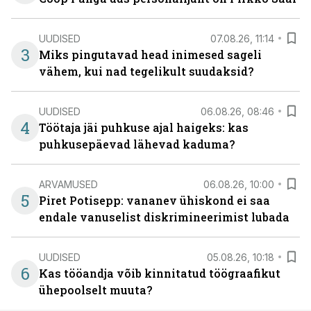
UUDISED
07.08.26, 11:14
3
Miks pingutavad head inimesed sageli
vähem, kui nad tegelikult suudaksid?
UUDISED
06.08.26, 08:46
4
Töötaja jäi puhkuse ajal haigeks: kas
puhkusepäevad lähevad kaduma?
ARVAMUSED
06.08.26, 10:00
5
Piret Potisepp: vananev ühiskond ei saa
endale vanuselist diskrimineerimist lubada
UUDISED
05.08.26, 10:18
6
Kas tööandja võib kinnitatud töögraafikut
ühepoolselt muuta?