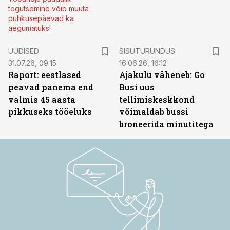
tegutsemine võib muuta
puhkusepäevad ka
aegumatuks!
ST
UUDISED
SISUTURUNDUS
31.07.26, 09:15
16.06.26, 16:12
Raport: eestlased
Ajakulu väheneb: Go
peavad panema end
Busi uus
valmis 45 aasta
tellimiskeskkond
pikkuseks tööeluks
võimaldab bussi
broneerida minutitega