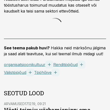
tööstusharus toimunud muudatus kas otseselt või
kaudselt ka teisi sama sektori ettevõtteid.
See teema pakub huvi?
Hakka neid märksõnu jälgima
ja saad alati teavituse, kui sel teemal ilmub midagi uut!
organisatsioonikultuur
Renditööjõud
Välistööjõud
Tööhõive
SEOTUD LOOD
ARVAMUSED
17.12.19, 09:21
Hästi toimiv värbamisnipp: oma