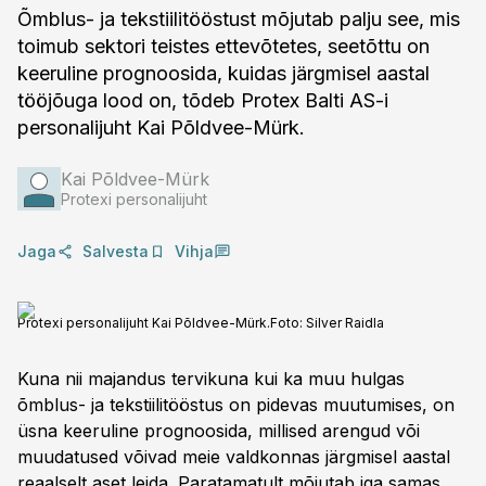
Õmblus- ja tekstiilitööstust mõjutab palju see, mis
toimub sektori teistes ettevõtetes, seetõttu on
keeruline prognoosida, kuidas järgmisel aastal
tööjõuga lood on, tõdeb Protex Balti AS-i
personalijuht Kai Põldvee-Mürk.
Kai Põldvee-Mürk
Protexi personalijuht
Jaga
Salvesta
Vihja
Protexi personalijuht Kai Põldvee-Mürk.
Foto:
Silver Raidla
Kuna nii majandus tervikuna kui ka muu hulgas
õmblus- ja tekstiilitööstus on pidevas muutumises, on
üsna keeruline prognoosida, millised arengud või
muudatused võivad meie valdkonnas järgmisel aastal
reaalselt aset leida. Paratamatult mõjutab iga samas