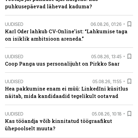
puhkusepäevad lähevad kaduma?
UUDISED
06.08.26, 01:26
Karl Oder lahkub CV-Online’ist: “Lahkumise taga
on isiklik ambitsioon areneda.”
UUDISED
05.08.26, 13:45
Coop Panga uus personalijuht on Pirkko Saar
UUDISED
05.08.26, 11:55
Hea pakkumine enam ei müü: LinkedIni küsitlus
näitab, mida kandidaadid tegelikult ootavad
UUDISED
05.08.26, 10:18
Kas tööandja võib kinnitatud töögraafikut
ühepoolselt muuta?