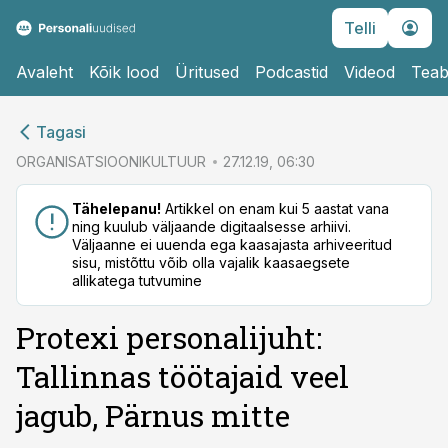
Telli
Avaleht
Kõik lood
Üritused
Podcastid
Videod
Teab
cebook
Tagasi
Twitter)
ORGANISATSIOONIKULTUUR
27.12.19, 06:30
kedIn
Tähelepanu!
Artikkel on enam kui 5 aastat vana
ning kuulub väljaande digitaalsesse arhiivi.
ail
Väljaanne ei uuenda ega kaasajasta arhiveeritud
sisu, mistõttu võib olla vajalik kaasaegsete
k
allikatega tutvumine
Protexi personalijuht:
Tallinnas töötajaid veel
jagub, Pärnus mitte