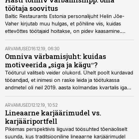
töötaja soovitus
Baltic Restaurants Estonia personalijuht Helin Jõe-
Vaher kirjutab muu hulgas, et põhiline viis, kuidas
ettevõttes töötajaid hoitakse, on pidev kaasamine.
Lisaks otsustusprotsessile kaasatakse töötajaid ka
näiteks värbamisse.
ARVAMUSED
16.12.19, 06:30
Omniva värbamisjuht: kuidas
motiveerida „siga ja käguˮ?
Tööturul valitseb veider olukord. Ühelt poolt kurdavad
tööandjad, et inimesi on raske leida ja töötukassa
andmetel oli neil 2019. aasta kolmandas kvartalis iga
päev vahendada keskmiselt 4600 töökohta. Teisalt on
uuringute kohaselt ligi 60% töötajatest avatud uutele
ARVAMUSED
12.12.19, 10:52
pakkumistele ja Eestis on umbes 31 000 registreeritud
Lineaarne karjäärimudel vs.
töötut. Kuidas siis töötajad ja tööandjad omavahel
karjääriportfell
kokku ei saa?
Pikemas perspektiivis liiguvad töösuhted tõenäoliselt
suunda, kus traditsiooniline lineaarne karjäärimudel