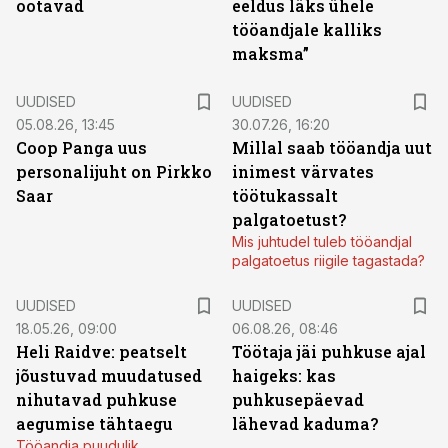
ootavad
eeldus läks ühele
tööandjale kalliks
maksma”
UUDISED
UUDISED
05.08.26, 13:45
30.07.26, 16:20
Coop Panga uus
Millal saab tööandja uut
personalijuht on Pirkko
inimest värvates
Saar
töötukassalt
palgatoetust?
Mis juhtudel tuleb tööandjal
palgatoetus riigile tagastada?
UUDISED
UUDISED
18.05.26, 09:00
06.08.26, 08:46
Heli Raidve: peatselt
Töötaja jäi puhkuse ajal
jõustuvad muudatused
haigeks: kas
nihutavad puhkuse
puhkusepäevad
aegumise tähtaegu
lähevad kaduma?
Tööandja puudulik