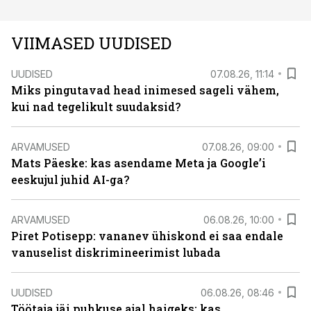
VIIMASED UUDISED
UUDISED
07.08.26, 11:14
Miks pingutavad head inimesed sageli vähem,
kui nad tegelikult suudaksid?
ARVAMUSED
07.08.26, 09:00
Mats Päeske: kas asendame Meta ja Google’i
eeskujul juhid AI-ga?
ARVAMUSED
06.08.26, 10:00
Piret Potisepp: vananev ühiskond ei saa endale
vanuselist diskrimineerimist lubada
UUDISED
06.08.26, 08:46
Töötaja jäi puhkuse ajal haigeks: kas