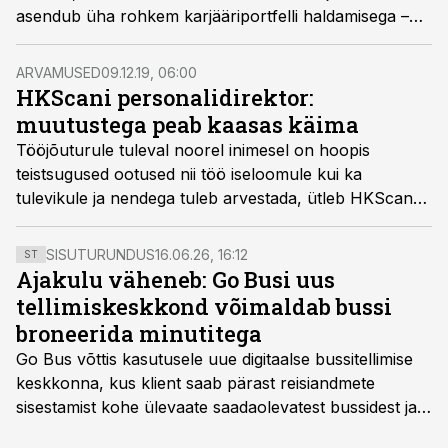
asendub üha rohkem karjääriportfelli haldamisega –
samal ajal on ühel inimesel mitu töösuhet erinevate
tööandjatega ja ettevõtted kaasavad projektipõhiselt
ARVAMUSED
09.12.19, 06:00
vabakutselisi, kes võivad vabalt tulla mõnest teisest
HKScani personalidirektor:
riigist, selgitab PwC Eesti personalijuht Alice Ligi.
muutustega peab kaasas käima
Tööjõuturule tuleval noorel inimesel on hoopis
teistsugused ootused nii töö iseloomule kui ka
tulevikule ja nendega tuleb arvestada, ütleb HKScan
Estonia Baltikumi personalidirektor Relika Rohtoja.
SISUTURUNDUS
16.06.26, 16:12
ST
Ajakulu väheneb: Go Busi uus
tellimiskeskkond võimaldab bussi
broneerida minutitega
Go Bus võttis kasutusele uue digitaalse bussitellimise
keskkonna, kus klient saab pärast reisiandmete
sisestamist kohe ülevaate saadaolevatest bussidest ja
esialgsest hinnast. Nii saab transpordi planeerimisega