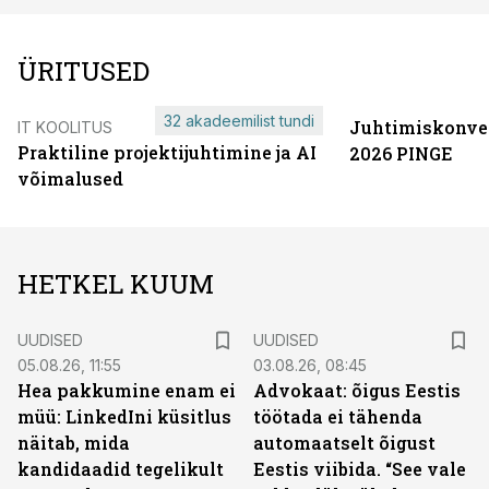
ÜRITUSED
32 akadeemilist tundi
Juhtimiskonve
IT KOOLITUS
Praktiline projektijuhtimine ja AI
2026 PINGE
võimalused
HETKEL KUUM
UUDISED
UUDISED
05.08.26, 11:55
03.08.26, 08:45
Hea pakkumine enam ei
Advokaat: õigus Eestis
müü: LinkedIni küsitlus
töötada ei tähenda
näitab, mida
automaatselt õigust
kandidaadid tegelikult
Eestis viibida. “See vale