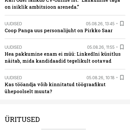
on isiklik ambitsioon areneda.”
UUDISED
05.08.26, 13:45
Coop Panga uus personalijuht on Pirkko Saar
UUDISED
05.08.26, 11:55
Hea pakkumine enam ei müü: LinkedIni küsitlus
näitab, mida kandidaadid tegelikult ootavad
UUDISED
05.08.26, 10:18
Kas tööandja võib kinnitatud töögraafikut
ühepoolselt muuta?
ÜRITUSED