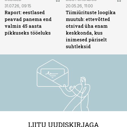
31.07.26, 09:15
20.05.26, 11:00
Raport: eestlased
Tiimiürituste loogika
peavad panema end
muutub: ettevõtted
valmis 45 aasta
otsivad üha enam
pikkuseks tööeluks
keskkonda, kus
inimesed päriselt
suhtleksid
LIITU UUDISKIRJAGA