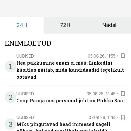
24H
72H
Nädal
ENIMLOETUD
UUDISED
05.08.26, 11:55
Hea pakkumine enam ei müü: LinkedIni
1
küsitlus näitab, mida kandidaadid tegelikult
ootavad
UUDISED
05.08.26, 13:45
2
Coop Panga uus personalijuht on Pirkko Saar
UUDISED
07.08.26, 11:14
3
Miks pingutavad head inimesed sageli