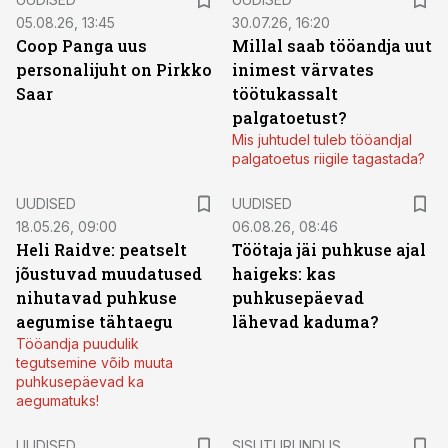
05.08.26, 13:45
30.07.26, 16:20
Coop Panga uus
Millal saab tööandja uut
personalijuht on Pirkko
inimest värvates
Saar
töötukassalt
palgatoetust?
Mis juhtudel tuleb tööandjal
palgatoetus riigile tagastada?
UUDISED
UUDISED
18.05.26, 09:00
06.08.26, 08:46
Heli Raidve: peatselt
Töötaja jäi puhkuse ajal
jõustuvad muudatused
haigeks: kas
nihutavad puhkuse
puhkusepäevad
aegumise tähtaegu
lähevad kaduma?
Tööandja puudulik
tegutsemine võib muuta
puhkusepäevad ka
aegumatuks!
ST
UUDISED
SISUTURUNDUS