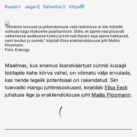
Kuula
Jaga
Salvesta
Vihja
“Inimeste loovuse ja pühendumuse valla laskmisse ei ole mõistlik
suhtuda nagu tõukoerte paaritamisse. Stiilis, et ajame nad piisavalt
väikesesse aedikusse kokku ja küll nad lõpuks asja ajama hakkavad,
sest loodus ju sunnib,” kirjutab Elisa erakliendiüksuse juht Mailiis
Ploomann.
Foto:
Erakogu
Maailmas, kus enamus lisandväärtust sünnib kusagil
töötajate kahe kõrva vahel, on võimatu välja arvutada,
kas nende tegelik potentsiaal on rakendatud. Siin
tulevadki mängu juhtimisoskused, kirjeldab
Elisa Eesti
juhatuse liige ja erakliendiüksuse juht
Mailiis Ploomann
.