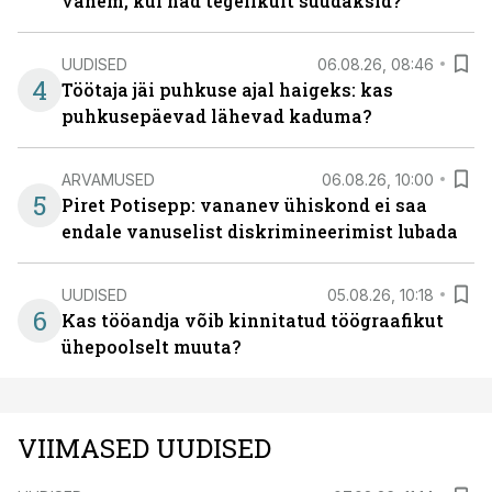
vähem, kui nad tegelikult suudaksid?
UUDISED
06.08.26, 08:46
4
Töötaja jäi puhkuse ajal haigeks: kas
puhkusepäevad lähevad kaduma?
ARVAMUSED
06.08.26, 10:00
5
Piret Potisepp: vananev ühiskond ei saa
endale vanuselist diskrimineerimist lubada
UUDISED
05.08.26, 10:18
6
Kas tööandja võib kinnitatud töögraafikut
ühepoolselt muuta?
VIIMASED UUDISED