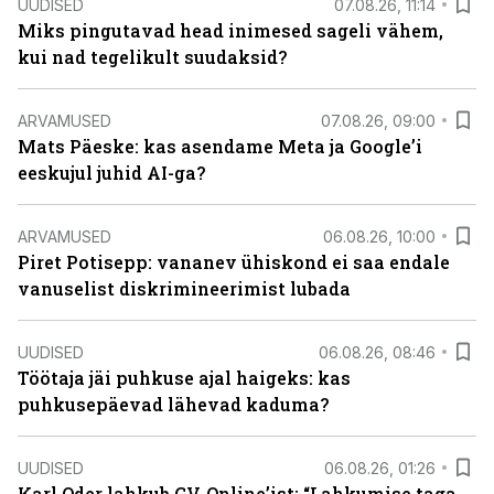
UUDISED
07.08.26, 11:14
Miks pingutavad head inimesed sageli vähem,
kui nad tegelikult suudaksid?
ARVAMUSED
07.08.26, 09:00
Mats Päeske: kas asendame Meta ja Google’i
eeskujul juhid AI-ga?
ARVAMUSED
06.08.26, 10:00
Piret Potisepp: vananev ühiskond ei saa endale
vanuselist diskrimineerimist lubada
UUDISED
06.08.26, 08:46
Töötaja jäi puhkuse ajal haigeks: kas
puhkusepäevad lähevad kaduma?
UUDISED
06.08.26, 01:26
Karl Oder lahkub CV-Online’ist: “Lahkumise taga