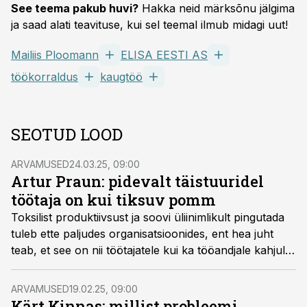
See teema pakub huvi?
Hakka neid märksõnu jälgima
ja saad alati teavituse, kui sel teemal ilmub midagi uut!
Mailiis Ploomann
ELISA EESTI AS
töökorraldus
kaugtöö
SEOTUD LOOD
ARVAMUSED
24.03.25, 09:00
Artur Praun: pidevalt täistuuridel
töötaja on kui tiksuv pomm
Toksilist produktiivsust ja soovi üliinimlikult pingutada
tuleb ette paljudes organisatsioonides, ent hea juht
teab, et see on nii töötajatele kui ka tööandjale kahjulik
kultuur, kirjutab Elisa ärikliendiüksuse juht Artur
Praun.
ARVAMUSED
19.02.25, 09:00
Kärt Kinnas: millist probleemi