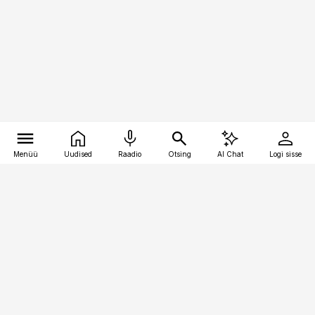
Menüü
Uudised
Raadio
Otsing
AI Chat
Logi sisse
Vana-Lõuna 39/1, 19094 Tallinn
(+372) 667 0111
personaliuudised@personaliuudised.ee
Telli
Reklaam
Firmast