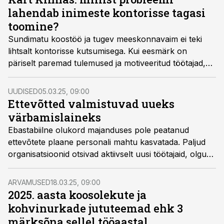
lahendab inimeste kontorisse tagasi
toomine?
Sundimatu koostöö ja tugev meeskonnavaim ei teki
lihtsalt kontorisse kutsumisega. Kui eesmärk on
päriselt paremad tulemused ja motiveeritud töötajad,
tasub fookus suunata juhtimisoskustele, usaldusele ja
paindlikkusele, mitte töölaua asukohale.
UUDISED
05.03.25, 09:00
Ettevõtted valmistuvad uueks
värbamislaineks
Ebastabiilne olukord majanduses pole peatanud
ettevõtete plaane personali mahtu kasvatada. Paljud
organisatsioonid otsivad aktiivselt uusi töötajaid, olgu
selleks tehnoloogiaeksperdid, pangandustalendid,
poetöötajad või valvurid.
ARVAMUSED
18.03.25, 09:00
2025. aasta koosolekute ja
kohvinurkade jututeemad ehk 3
märksõna sellel tööaastal