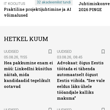
32 akadeemilist tundi
Juhtimiskonve
IT KOOLITUS
Praktiline projektijuhtimine ja AI
2026 PINGE
võimalused
HETKEL KUUM
UUDISED
UUDISED
05.08.26, 11:55
03.08.26, 08:45
Hea pakkumine enam ei
Advokaat: õigus Eestis
müü: LinkedIni küsitlus
töötada ei tähenda
näitab, mida
automaatselt õigust
kandidaadid tegelikult
Eestis viibida. “See vale
ootavad
eeldus läks ühele
tööandjale kalliks
maksma”
UUDISED
UUDISED