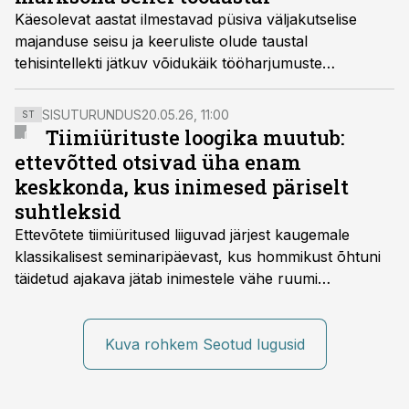
Käesolevat aastat ilmestavad püsiva väljakutselise
majanduse seisu ja keeruliste olude taustal
tehisintellekti jätkuv võidukäik tööharjumuste
kujundajana, kestlikum vaade juhtimisele ja hübriidtöö
dilemmad.
SISUTURUNDUS
20.05.26, 11:00
ST
Tiimiürituste loogika muutub:
ettevõtted otsivad üha enam
keskkonda, kus inimesed päriselt
suhtleksid
Ettevõtete tiimiüritused liiguvad järjest kaugemale
klassikalisest seminaripäevast, kus hommikust õhtuni
täidetud ajakava jätab inimestele vähe ruumi
omavaheliseks suhtluseks. Saates “Lõunapaus”
räägitakse, miks otsivad ettevõtted üha enam paikasid,
kus keskkond ise aitaks inimesed töörežiimist välja
Kuva rohkem Seotud lugusid
tuua ning looks võimaluse rahulikumaks ja
sisulisemaks koosolemiseks.