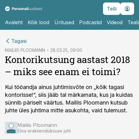
Telli
Avaleht
Kõik lood
Üritused
Podcastid
Videod
Teab
cebook
Tagasi
Twitter)
MAILIIS PLOOMANN
28.03.25, 09:00
Kontorikutsung aastast 2018
kedIn
– miks see enam ei toimi?
ail
k
Kui tööandja ainus juhtimisvõte on „kõik tagasi
kontorisse!“, siis jääb tal märkamata, kus ja kuidas
sünnib päriselt väärtus. Mailiis Ploomann kutsub
juhte üles juhtima mitte asukohta, vaid tulemust.
Mailiis Ploomann
Elisa erakliendiüksuse juht