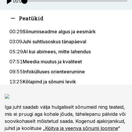
00:00
Peatükid
00:29
Sõnumiseadme algus ja eesmärk
03:09
Juhi suhtlusoskus tänapäeval
05:29
AI kui abimees, mitte lahendus
07:51
Meedia muutus ja kvaliteet
09:55
Infokülluses orienteerumine
13:25
Kõlapind ja sõnumi levik
17:30
Sõnumi möödapanekud ja vead
20:11
Sõnumi loomise algus
Iga juht saadab välja hulgaliselt sõnumeid ning teateid,
22:59
Pööratud püramiid
mis ei pruugi aga kohale jõuda, tähelepanu pälvida või
soovikohaselt mõistetud saada. Kogenud ajakirjanikud,
24:31
Pealkiri loeb kõige rohkem
juhid ja koolituse „
Köitva ja veenva sõnumi loomine
“
28:20
AI abil parem pealkiri