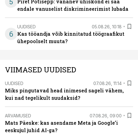
5
Piret Potisepp: vananev ühiskond ei saa
endale vanuselist diskrimineerimist lubada
UUDISED
05.08.26, 10:18
6
Kas tööandja võib kinnitatud töögraafikut
ühepoolselt muuta?
VIIMASED UUDISED
UUDISED
07.08.26, 11:14
Miks pingutavad head inimesed sageli vähem,
kui nad tegelikult suudaksid?
ARVAMUSED
07.08.26, 09:00
Mats Päeske: kas asendame Meta ja Google’i
eeskujul juhid AI-ga?