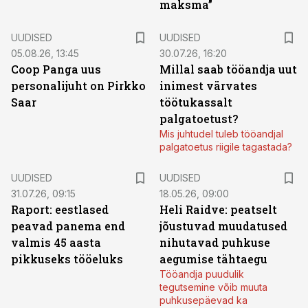
maksma”
UUDISED
UUDISED
05.08.26, 13:45
30.07.26, 16:20
Coop Panga uus
Millal saab tööandja uut
personalijuht on Pirkko
inimest värvates
Saar
töötukassalt
palgatoetust?
Mis juhtudel tuleb tööandjal
palgatoetus riigile tagastada?
UUDISED
UUDISED
31.07.26, 09:15
18.05.26, 09:00
Raport: eestlased
Heli Raidve: peatselt
peavad panema end
jõustuvad muudatused
valmis 45 aasta
nihutavad puhkuse
pikkuseks tööeluks
aegumise tähtaegu
Tööandja puudulik
tegutsemine võib muuta
puhkusepäevad ka