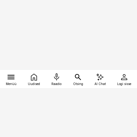
Menüü
Uudised
Raadio
Otsing
AI Chat
Logi sisse
Vana-Lõuna 39/1, 19094 Tallinn
(+372) 667 0111
personaliuudised@personaliuudised.ee