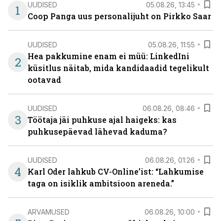
UUDISED
05.08.26, 13:45
1
Coop Panga uus personalijuht on Pirkko Saar
UUDISED
05.08.26, 11:55
Hea pakkumine enam ei müü: LinkedIni
2
küsitlus näitab, mida kandidaadid tegelikult
ootavad
UUDISED
06.08.26, 08:46
3
Töötaja jäi puhkuse ajal haigeks: kas
puhkusepäevad lähevad kaduma?
UUDISED
06.08.26, 01:26
4
Karl Oder lahkub CV-Online’ist: “Lahkumise
taga on isiklik ambitsioon areneda.”
ARVAMUSED
06.08.26, 10:00