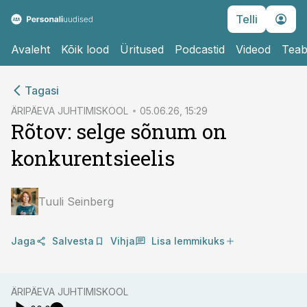
Telli
Avaleht
Kõik lood
Üritused
Podcastid
Videod
Teab
cebook
cebook
Tagasi
Twitter)
Twitter)
ÄRIPÄEVA JUHTIMISKOOL
05.06.26, 15:29
Rõtov: selge sõnum on
kedIn
kedIn
konkurentsieelis
ail
ail
k
k
Tuuli Seinberg
Jaga
Salvesta
Vihja
Lisa lemmikuks
ÄRIPÄEVA JUHTIMISKOOL