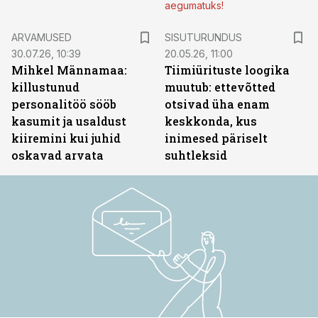
aegumatuks!
ST
ARVAMUSED
SISUTURUNDUS
30.07.26, 10:39
20.05.26, 11:00
Mihkel Männamaa:
Tiimiürituste loogika
killustunud
muutub: ettevõtted
personalitöö sööb
otsivad üha enam
kasumit ja usaldust
keskkonda, kus
kiiremini kui juhid
inimesed päriselt
oskavad arvata
suhtleksid