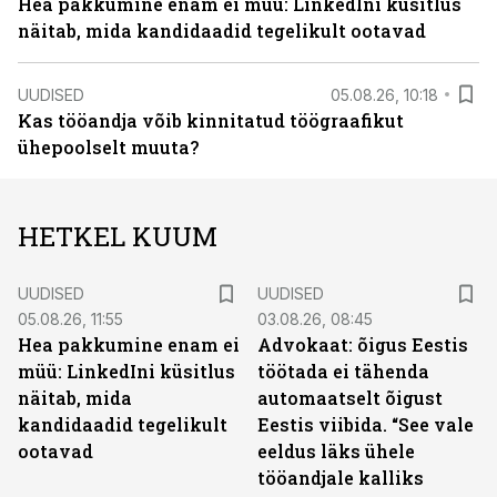
Hea pakkumine enam ei müü: LinkedIni küsitlus
näitab, mida kandidaadid tegelikult ootavad
UUDISED
05.08.26, 10:18
Kas tööandja võib kinnitatud töögraafikut
ühepoolselt muuta?
HETKEL KUUM
UUDISED
UUDISED
05.08.26, 11:55
03.08.26, 08:45
Hea pakkumine enam ei
Advokaat: õigus Eestis
müü: LinkedIni küsitlus
töötada ei tähenda
näitab, mida
automaatselt õigust
kandidaadid tegelikult
Eestis viibida. “See vale
ootavad
eeldus läks ühele
tööandjale kalliks