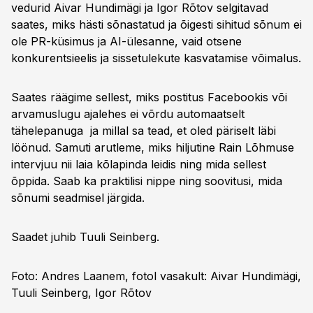
vedurid Aivar Hundimägi ja Igor Rõtov selgitavad
28:55
Sõnum ka laval
saates, miks hästi sõnastatud ja õigesti sihitud sõnum ei
ole PR-küsimus ja AI-ülesanne, vaid otsene
30:25
Koolituse suurimad mured
konkurentsieelis ja sissetulekute kasvatamise võimalus.
33:51
Tulised vaidlused
36:58
Facebooki postituse kriteeriumid
Saates räägime sellest, miks postitus Facebookis või
arvamuslugu ajalehes ei võrdu automaatselt
40:44
Lugu kui sõnum
tähelepanuga ja millal sa tead, et oled päriselt läbi
42:23
Koolituse mõju ja tulemused
löönud. Samuti arutleme, miks hiljutine Rain Lõhmuse
intervjuu nii laia kõlapinda leidis ning mida sellest
44:27
Keda koolitus ootab
õppida. Saab ka praktilisi nippe ning soovitusi, mida
sõnumi seadmisel järgida.
Saadet juhib Tuuli Seinberg.
Foto: Andres Laanem, fotol vasakult: Aivar Hundimägi,
Tuuli Seinberg, Igor Rõtov