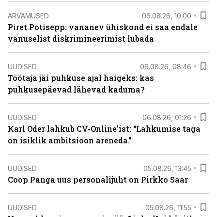
ARVAMUSED
06.08.26, 10:00
Piret Potisepp: vananev ühiskond ei saa endale
vanuselist diskrimineerimist lubada
UUDISED
06.08.26, 08:46
Töötaja jäi puhkuse ajal haigeks: kas
puhkusepäevad lähevad kaduma?
UUDISED
06.08.26, 01:26
Karl Oder lahkub CV-Online’ist: “Lahkumise taga
on isiklik ambitsioon areneda.”
UUDISED
05.08.26, 13:45
Coop Panga uus personalijuht on Pirkko Saar
UUDISED
05.08.26, 11:55