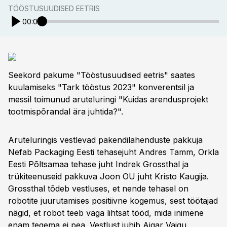
TÖÖSTUSUUDISED EETRIS
00:00
Seekord pakume "Tööstusuudised eetris" saates
kuulamiseks "Tark tööstus 2023" konverentsil ja
messil toimunud aruteluringi "Kuidas arendusprojekt
tootmispõrandal ära juhtida?".
Aruteluringis vestlevad pakendilahenduste pakkuja
Nefab Packaging Eesti tehasejuht Andres Tamm, Orkla
Eesti Põltsamaa tehase juht Indrek Grossthal ja
trükiteenuseid pakkuva Joon OÜ juht Kristo Kaugija.
Grossthal tõdeb vestluses, et nende tehasel on
robotite juurutamises positiivne kogemus, sest töötajad
nägid, et robot teeb väga lihtsat tööd, mida inimene
enam tegema ei pea. Vestlust juhib Aigar Vaigu.