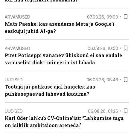
ARVAMUSED
07.08.26, 09:00
Mats Päeske: kas asendame Meta ja Google’i
eeskujul juhid AI-ga?
ARVAMUSED
06.08.26, 10:00
Piret Potisepp: vananev ühiskond ei saa endale
vanuselist diskrimineerimist lubada
UUDISED
06.08.26, 08:46
Töötaja jäi puhkuse ajal haigeks: kas
puhkusepäevad lähevad kaduma?
UUDISED
06.08.26, 01:26
Karl Oder lahkub CV-Online’ist: “Lahkumise taga
on isiklik ambitsioon areneda.”