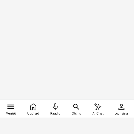
Menüü
Uudised
Raadio
Otsing
AI Chat
Logi sisse