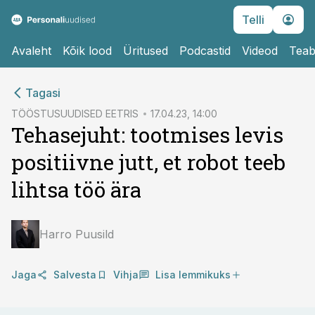
Telli
Avaleht
Kõik lood
Üritused
Podcastid
Videod
Teab
cebook
cebook
Tagasi
Twitter)
Twitter)
TÖÖSTUSUUDISED EETRIS
17.04.23, 14:00
Tehasejuht: tootmises levis
kedIn
kedIn
positiivne jutt, et robot teeb
ail
ail
lihtsa töö ära
k
k
Harro Puusild
Jaga
Salvesta
Vihja
Lisa lemmikuks