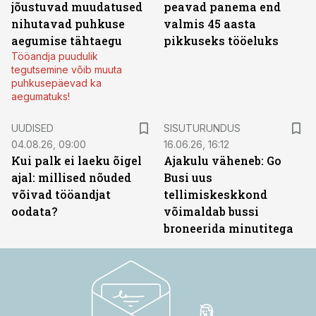
jõustuvad muudatused
peavad panema end
nihutavad puhkuse
valmis 45 aasta
aegumise tähtaegu
pikkuseks tööeluks
Tööandja puudulik
tegutsemine võib muuta
puhkusepäevad ka
aegumatuks!
ST
UUDISED
SISUTURUNDUS
04.08.26, 09:00
16.06.26, 16:12
Kui palk ei laeku õigel
Ajakulu väheneb: Go
ajal: millised nõuded
Busi uus
võivad tööandjat
tellimiskeskkond
oodata?
võimaldab bussi
broneerida minutitega