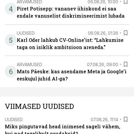
ARVAMUSED
06.08.26, 10:00
4
Piret Potisepp: vananev ühiskond ei saa
endale vanuselist diskrimineerimist lubada
UUDISED
06.08.26, 01:26
5
Karl Oder lahkub CV-Online’ist: “Lahkumise
taga on isiklik ambitsioon areneda.”
ARVAMUSED
07.08.26, 09:00
6
Mats Päeske: kas asendame Meta ja Google’i
eeskujul juhid AI-ga?
VIIMASED UUDISED
UUDISED
07.08.26, 11:14
Miks pingutavad head inimesed sageli vähem,
kui nad tegelikult suudaksid?