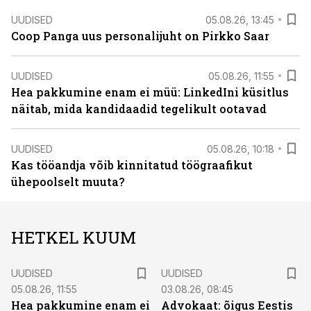
UUDISED
05.08.26, 13:45
Coop Panga uus personalijuht on Pirkko Saar
UUDISED
05.08.26, 11:55
Hea pakkumine enam ei müü: LinkedIni küsitlus
näitab, mida kandidaadid tegelikult ootavad
UUDISED
05.08.26, 10:18
Kas tööandja võib kinnitatud töögraafikut
ühepoolselt muuta?
HETKEL KUUM
UUDISED
UUDISED
05.08.26, 11:55
03.08.26, 08:45
Hea pakkumine enam ei
Advokaat: õigus Eestis