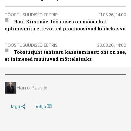
TÖÖSTUSUUDISED EETRIS
11.05.26, 14:00
Raul Kirsimäe: tööstuses on mõõdukat
optimismi ja ettevõtted prognoosivad käibekasvu
TÖÖSTUSUUDISED EETRIS
30.03.26, 14:00
Tööstusjuht tehisaru kasutamisest: oht on see,
et inimesed muutuvad mõttelaisaks
Harro Puusild
Jaga
Vihja