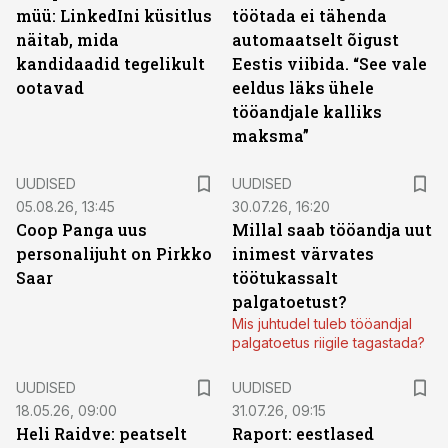
müü: LinkedIni küsitlus
töötada ei tähenda
näitab, mida
automaatselt õigust
kandidaadid tegelikult
Eestis viibida. “See vale
ootavad
eeldus läks ühele
tööandjale kalliks
maksma”
UUDISED
UUDISED
05.08.26, 13:45
30.07.26, 16:20
Coop Panga uus
Millal saab tööandja uut
personalijuht on Pirkko
inimest värvates
Saar
töötukassalt
palgatoetust?
Mis juhtudel tuleb tööandjal
palgatoetus riigile tagastada?
UUDISED
UUDISED
18.05.26, 09:00
31.07.26, 09:15
Heli Raidve: peatselt
Raport: eestlased