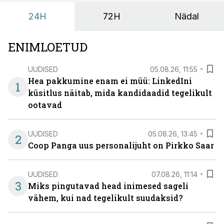
24H
72H
Nädal
ENIMLOETUD
UUDISED
05.08.26, 11:55
Hea pakkumine enam ei müü: LinkedIni
1
küsitlus näitab, mida kandidaadid tegelikult
ootavad
UUDISED
05.08.26, 13:45
2
Coop Panga uus personalijuht on Pirkko Saar
UUDISED
07.08.26, 11:14
3
Miks pingutavad head inimesed sageli
vähem, kui nad tegelikult suudaksid?