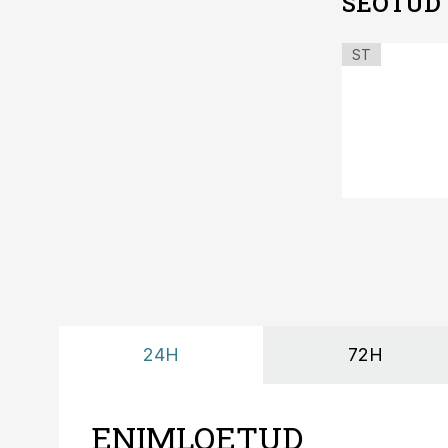
SEOTUD
ST
24H
72H
ENIMLOETUD