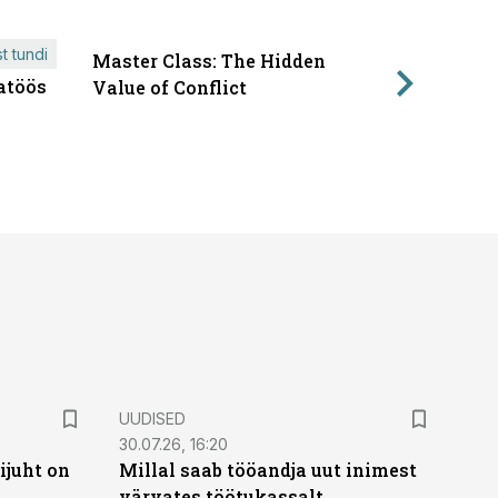
t tundi
Master Class: The Hidden
ÄRIPÄEVA 
atöös
Läbirääk
Value of Conflict
UUDISED
30.07.26, 16:20
ijuht on
Millal saab tööandja uut inimest
värvates töötukassalt