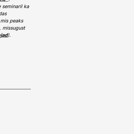
 seminaril ka
das
a mis peaks
, missugust
ejad
).