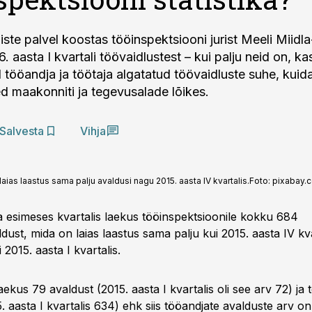
iste palvel koostas tööinspektsiooni jurist Meeli Miidl
. aasta I kvartali töövaidlustest – kui palju neid on, ka
tööandja ja töötaja algatatud töövaidluste suhe, kui
d maakonniti ja tegevusalade lõikes.
Salvesta
Vihja
laias laastus sama palju avaldusi nagu 2015. aasta IV kvartalis.
Foto:
pixabay.
 esimeses kvartalis laekus tööinspektsioonile kokku 684
dust, mida on laias laastus sama palju kui 2015. aasta IV kva
015. aasta I kvartalis.
aekus 79 avaldust (2015. aasta I kvartalis oli see arv 72) ja 
. aasta I kvartalis 634) ehk siis tööandjate avalduste arv on