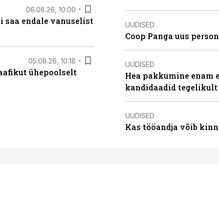
06.08.26, 10:00
i saa endale vanuselist
UUDISED
Coop Panga uus persona
05.08.26, 10:18
UUDISED
aafikut ühepoolselt
Hea pakkumine enam ei
kandidaadid tegelikult
UUDISED
Kas tööandja võib kinn