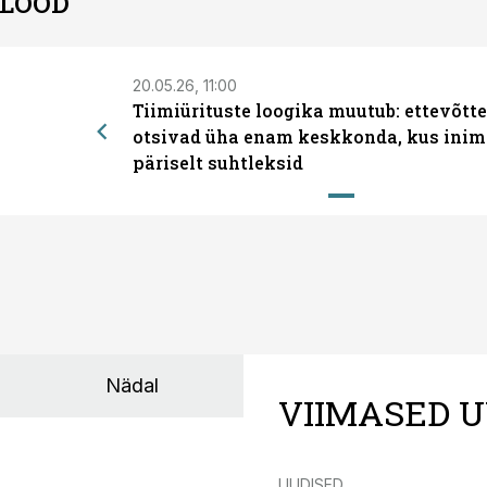
 LOOD
20.05.26, 11:00
Tiimiürituste loogika muutub: ettevõtt
otsivad üha enam keskkonda, kus inim
päriselt suhtleksid
Nädal
VIIMASED U
UUDISED