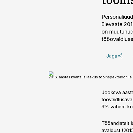
Personaliuud
ülevaate 2016
on muutunud 
tööövaidluse
Jaga
2016. aasta I kvartalis laekus tööinspektsioonile 
Jooksva aasta
töövaidlusaval
3% vähem kui 2
Tööandjatelt l
avaldust (2015