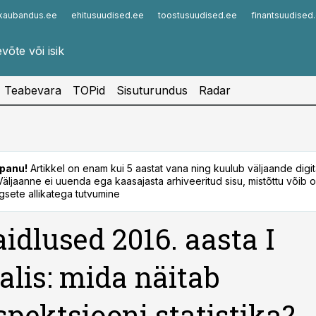
kaubandus.ee
ehitusuudised.ee
toostusuudised.ee
finantsuudised
Infopank
Radar
Teabevara
TOPid
Sisuturundus
Radar
panu!
Artikkel on enam kui 5 aastat vana ning kuulub väljaande digi
. Väljaanne ei uuenda ega kaasajasta arhiveeritud sisu, mistõttu võib ol
sete allikatega tutvumine
idlused 2016. aasta I
alis: mida näitab
spektsiooni statistika?