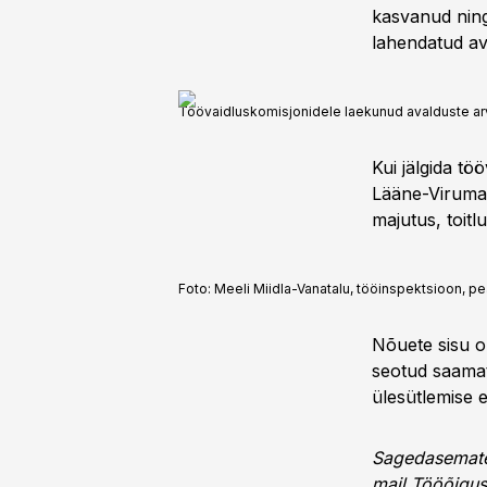
kasvanud ning
lahendatud ava
Töövaidluskomisjonidele laekunud avalduste arv 
Kui jälgida tö
Lääne-Viruma
majutus, toitl
Foto:
Meeli Miidla-Vanatalu, tööinspektsioon, pea
Nõuete sisu o
seotud saamat
ülesütlemise e
Sagedasemates
mail Tööõigus