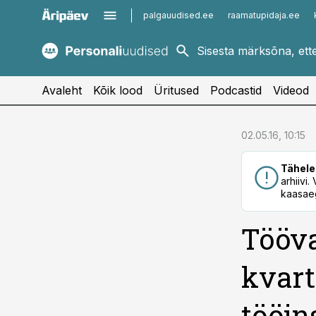
palgauudised.ee
raamatupidaja.ee
kaubandus.ee
imelineajalugu.ee
kinnisvarauudised.ee
imelineteadus.ee
Avaleht
Kõik lood
Üritused
Podcastid
Videod
cebook
cebook
02.05.16, 10:15
Twitter)
Twitter)
Tähele
kedIn
kedIn
arhiivi
kaasaeg
ail
ail
Tööva
k
k
kvart
tööin