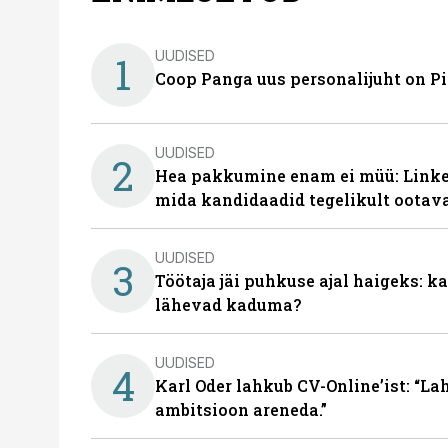
UUDISED
1
Coop Panga uus personalijuht on P
UUDISED
2
Hea pakkumine enam ei müü: Linked
mida kandidaadid tegelikult ootav
UUDISED
3
Töötaja jäi puhkuse ajal haigeks: 
lähevad kaduma?
UUDISED
4
Karl Oder lahkub CV-Online’ist: “La
ambitsioon areneda.”