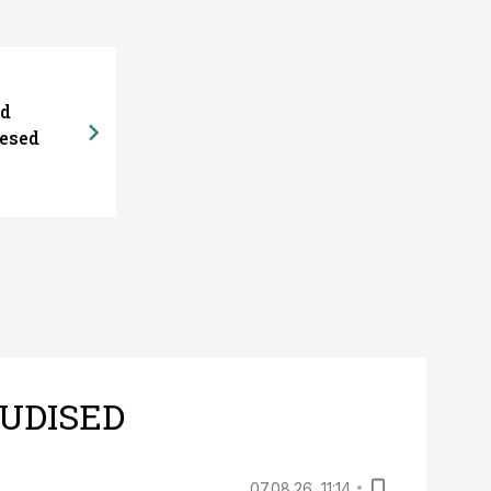
ed
esed
UDISED
07.08.26, 11:14