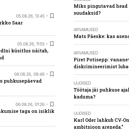
Miks pingutavad head i
suudaksid?
05.08.26, 13:45
irkko Saar
ARVAMUSED
Mats Päeske: kas asend
05.08.26, 11:55
Ini küsitlus näitab,
ARVAMUSED
ad
Piret Potisepp: vanane
diskrimineerimist lub
06.08.26, 08:46
kas puhkusepäevad
UUDISED
Töötaja jäi puhkuse aj
kaduma?
06.08.26, 01:26
hkumise taga on isiklik
UUDISED
Karl Oder lahkub CV-Onl
ambitsioon areneda.”