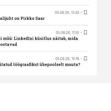
05.08.26, 13:45
lijuht on Pirkko Saar
05.08.26, 11:55
 müü: LinkedIni küsitlus näitab, mida
 ootavad
05.08.26, 10:18
itatud töögraafikut ühepoolselt muuta?