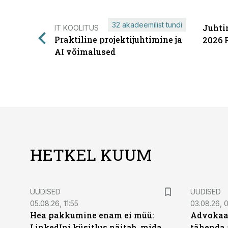
32 akadeemilist tundi
Juhti
IT KOOLITUS
Praktiline projektijuhtimine ja
2026 
AI võimalused
HETKEL KUUM
UUDISED
UUDISED
05.08.26, 11:55
03.08.26, 
Hea pakkumine enam ei müü:
Advokaat
LinkedIni küsitlus näitab, mida
tähenda 