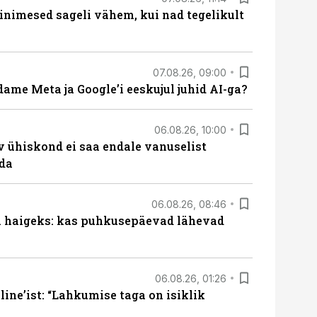
nimesed sageli vähem, kui nad tegelikult
07.08.26, 09:00
ame Meta ja Google’i eeskujul juhid AI-ga?
06.08.26, 10:00
v ühiskond ei saa endale vanuselist
ada
06.08.26, 08:46
al haigeks: kas puhkusepäevad lähevad
06.08.26, 01:26
ine’ist: “Lahkumise taga on isiklik