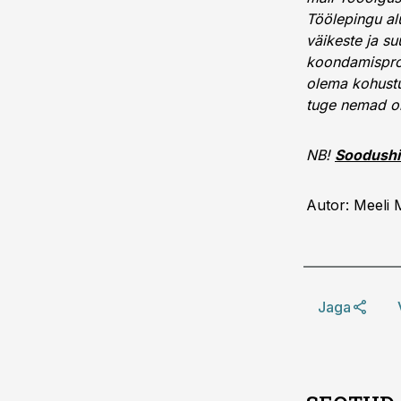
Töölepingu alu
väikeste ja su
koondamisprot
olema kohustu
tuge nemad om
NB!
Soodushi
Autor: Meeli M
Jaga