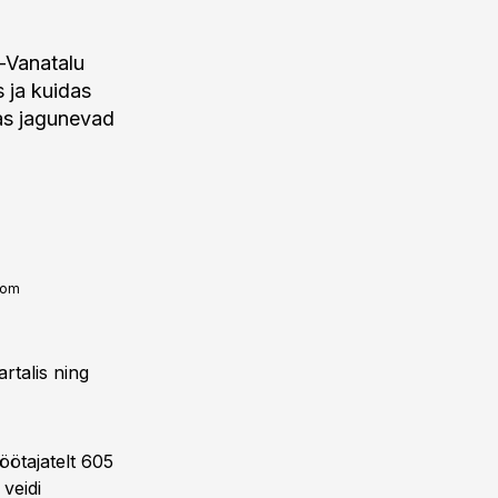
a-Vanatalu
s ja kuidas
das jagunevad
com
rtalis ning
töötajatelt 605
 veidi