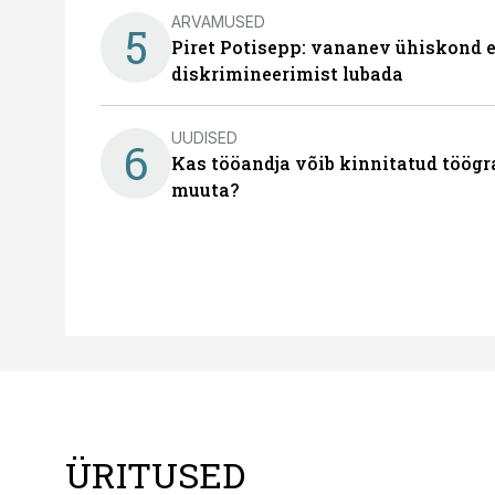
ARVAMUSED
5
Piret Potisepp: vananev ühiskond e
diskrimineerimist lubada
UUDISED
6
Kas tööandja võib kinnitatud töögr
muuta?
ÜRITUSED