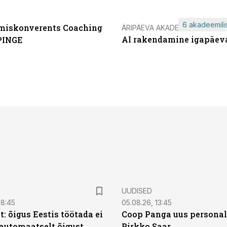
6 akadeemilis
miskonverents Coaching
ÄRIPÄEVA AKADEEMIA
AI rakendamine igapäev
PINGE
UUDISED
08:45
05.08.26, 13:45
: õigus Eestis töötada ei
Coop Panga uus personal
automaatselt õigust
Pirkko Saar