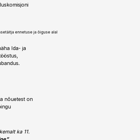
luskomisjoni
setäitja ennetuse ja õiguse alal
näha Ida- ja
tööstus,
aubandus.
sa nõuetest on
pingu
kemalt ka 11.
ine”
.