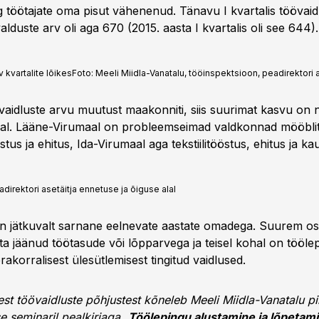
 töötajate oma pisut vähenenud. Tänavu I kvartalis töövaid
lduste arv oli aga 670 (2015. aasta I kvartalis oli see 644).
kvartalite lõikes
Foto:
Meeli Miidla-Vanatalu, tööinspektsioon, peadirektori a
övaidluste arvu muutust maakonniti, siis suurimat kasvu on 
al. Lääne-Virumaal on probleemseimad valdkonnad mööbli
ustus ja ehitus, Ida-Virumaal aga tekstiilitööstus, ehitus ja k
direktori asetäitja ennetuse ja õiguse alal
n jätkuvalt sarnane eelnevate aastate omadega. Suurem o
a jäänud töötasude või lõpparvega ja teisel kohal on tööle
rakorralisest ülesütlemisest tingitud vaidlused.
t töövaidluste põhjustest kõneleb Meeli Miidla-Vanatalu pi
e seminaril pealkirjaga
„Töölepingu alustamine ja lõpetam