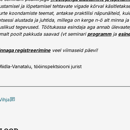
stamisel ja lõpetamisel tehtavate vigade kõrval käsitletakse
urte koondamiste teemat, antakse praktilisi näpunäiteid, kui
sessi alustada ja juhtida, millega on kerge n-ö alt minna j
slikud tegevused. Töötukassa esindaja aga annab ülevaate
alt poolt pakkuda saavad (vt seminari
programm
ja
esin
nnaga registreerimine
veel viimaseid päevi!
iidla-Vanatalu, tööinspektsiooni jurist
Vihja