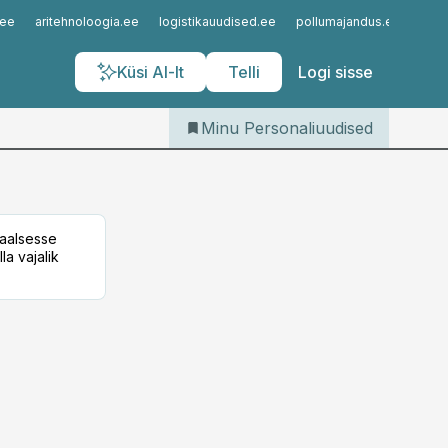
Iseteenindus
.ee
aritehnoloogia.ee
logistikauudised.ee
pollumajandus.ee
kinn
Telli Personaliuudised
Küsi AI-lt
Telli
Logi sisse
Minu Personaliuudised
taalsesse
la vajalik