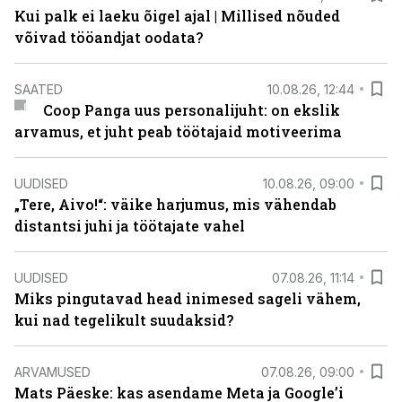
Kui palk ei laeku õigel ajal | Millised nõuded
võivad tööandjat oodata?
SAATED
10.08.26, 12:44
Coop Panga uus personalijuht: on ekslik
arvamus, et juht peab töötajaid motiveerima
UUDISED
10.08.26, 09:00
„Tere, Aivo!“: väike harjumus, mis vähendab
distantsi juhi ja töötajate vahel
UUDISED
07.08.26, 11:14
Miks pingutavad head inimesed sageli vähem,
kui nad tegelikult suudaksid?
ARVAMUSED
07.08.26, 09:00
Mats Päeske: kas asendame Meta ja Google’i