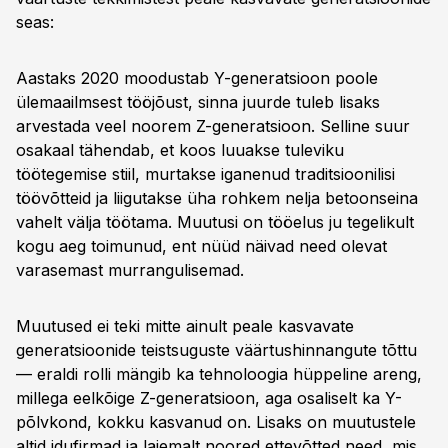
seas:
Aastaks 2020 moodustab Y-generatsioon poole
ülemaailmsest tööjõust, sinna juurde tuleb lisaks
arvestada veel noorem Z-generatsioon. Selline suur
osakaal tähendab, et koos luuakse tuleviku
töötegemise stiil, murtakse iganenud traditsioonilisi
töövõtteid ja liigutakse üha rohkem nelja betoonseina
vahelt välja töötama. Muutusi on tööelus ju tegelikult
kogu aeg toimunud, ent nüüd näivad need olevat
varasemast murrangulisemad.
Muutused ei teki mitte ainult peale kasvavate
generatsioonide teistsuguste väärtushinnangute tõttu
— eraldi rolli mängib ka tehnoloogia hüppeline areng,
millega eelkõige Z-generatsioon, aga osaliselt ka Y-
põlvkond, kokku kasvanud on. Lisaks on muutustele
altid idufirmad ja laiemalt noored ettevõtted need, mis