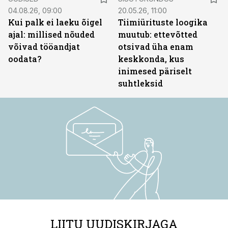
04.08.26, 09:00
20.05.26, 11:00
Kui palk ei laeku õigel
Tiimiürituste loogika
ajal: millised nõuded
muutub: ettevõtted
võivad tööandjat
otsivad üha enam
oodata?
keskkonda, kus
inimesed päriselt
suhtleksid
LIITU UUDISKIRJAGA