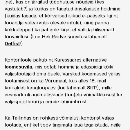
jne), kas on järgitud tööohutuse nõudeid (kes
vastutab?) ja kuidas on tagatud ärisaladuse hoidmine
(kuidas tagada, et kõrvalised isikud ei pääseks ligi nt
tööandja sülearvutis olevale infole), ning panna
kokkulepped ka paberile kirja, et vältida hilisemaid
töövaidlusi. (Loe Heli Raidve soovitusi lähemalt
Delfist
!)
Kontoritööle pakub nt Kuressaares alternatiive
loomesuvila
, mis ootab homme ja edaspidigi kõiki
väljastöötajaid oma õuele. Värsked kogemused väljas
töötamisest on ka Võrumaal, kus alles 18. mail
korraldati kaugtööpäev (loe lähemalt
SIIT
!), mille
eesmärk oli anda ülevaade (töö)elu võimalikkusest ka
väljaspool linnu ja nende lähiümbrust.
Ka Tallinnas on rohkesti võimalusi kontorist väljas
töötada, ent kel soov tingimata laua taga istuda, neile