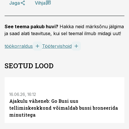
Jaga
Vihja
See teema pakub huvi?
Hakka neid märksõnu jälgima
ja saad alati teavituse, kui sel teemal ilmub midagi uut!
töökorraldus
Töötervishoid
SEOTUD LOOD
ST
16.06.26, 16:12
Ajakulu väheneb: Go Busi uus
tellimiskeskkond võimaldab bussi broneerida
minutitega