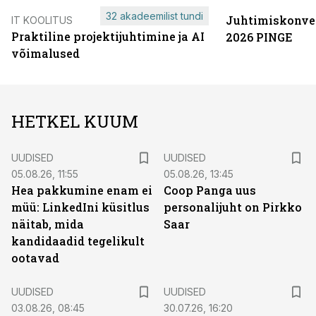
32 akadeemilist tundi
Juhtimiskonve
IT KOOLITUS
Praktiline projektijuhtimine ja AI
2026 PINGE
võimalused
HETKEL KUUM
UUDISED
UUDISED
05.08.26, 11:55
05.08.26, 13:45
Hea pakkumine enam ei
Coop Panga uus
müü: LinkedIni küsitlus
personalijuht on Pirkko
näitab, mida
Saar
kandidaadid tegelikult
ootavad
UUDISED
UUDISED
03.08.26, 08:45
30.07.26, 16:20