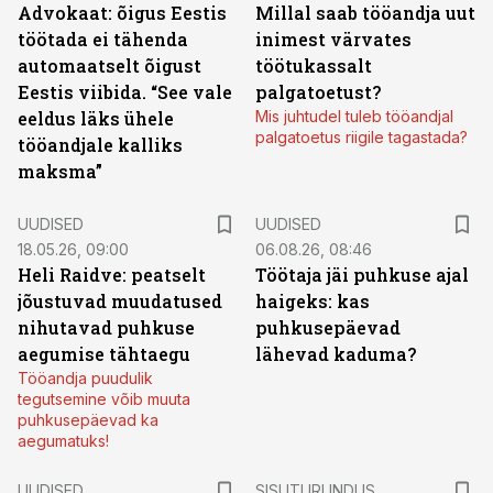
Advokaat: õigus Eestis
Millal saab tööandja uut
töötada ei tähenda
inimest värvates
automaatselt õigust
töötukassalt
Eestis viibida. “See vale
palgatoetust?
eeldus läks ühele
Mis juhtudel tuleb tööandjal
palgatoetus riigile tagastada?
tööandjale kalliks
maksma”
UUDISED
UUDISED
18.05.26, 09:00
06.08.26, 08:46
Heli Raidve: peatselt
Töötaja jäi puhkuse ajal
jõustuvad muudatused
haigeks: kas
nihutavad puhkuse
puhkusepäevad
aegumise tähtaegu
lähevad kaduma?
Tööandja puudulik
tegutsemine võib muuta
puhkusepäevad ka
aegumatuks!
ST
UUDISED
SISUTURUNDUS