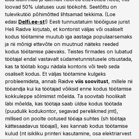
loovad 50% ulatuses uusi töökohti. Seetõttu on
tulevikutöö põhimõtted lihtsamad tekkima. (Loe
edasi
Delfi.ee-st
!) Eesti tunnustatuim tööõiguse jurist
Heli Raidve kirjutab, et kontorist väljas või osaliselt
kodus töötamine muutub iga aastaga populaarsemaks
ja nii mõnigi ettevõte on muutnud näiteks reeded
kodus töötamise päevaks. Teistes firmades on lubatud
töötajal endal vastavalt südametunnistusele otsustada,
kas ta töötab kogu nädala kontoris või teeb seda
osaliselt kodus. Et väljas töötamine kulgeks
probleemideta, annab Raidve
viis soovitust
, millele nii
tööandja kui ka töötajad võiksid enne kodus töötamise
kokkuleppe sõlmimist mõelda. Ta soovitab hoolikalt
läbi mõelda, kas töötaja saab üldse kodus töötada
(puudulik kodukontor, segavad pereliikmed jmt),
millised on poolte ootused tööaja suhtes (sh töötaja
kättesaadavus tööajal), kes kannab kodus töötamise
kulud (nt isikliku printeri kasutamine, osa elektriarvest