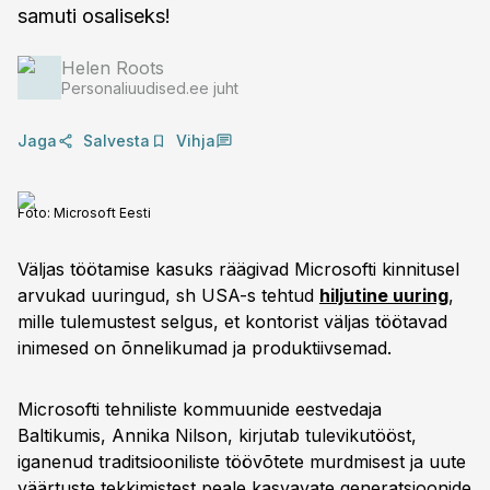
samuti osaliseks!
Helen Roots
Personaliuudised.ee juht
Jaga
Salvesta
Vihja
Foto:
Microsoft Eesti
Väljas töötamise kasuks räägivad Microsofti kinnitusel
arvukad uuringud, sh USA-s tehtud
hiljutine uuring
,
mille tulemustest selgus, et kontorist väljas töötavad
inimesed on õnnelikumad ja produktiivsemad.
Microsofti tehniliste kommuunide eestvedaja
Baltikumis, Annika Nilson, kirjutab tulevikutööst,
iganenud traditsiooniliste töövõtete murdmisest ja uute
väärtuste tekkimistest peale kasvavate generatsioonide