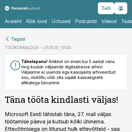
Telli
Avaleht
Kõik lood
Üritused
Podcastid
Videod
Teab
cebook
cebook
Tagasi
Twitter)
Twitter)
TÖÖKORRALDUS
27.05.16, 13:00
kedIn
kedIn
Tähelepanu!
Artikkel on enam kui 5 aastat vana
ning kuulub väljaande digitaalsesse arhiivi.
ail
ail
Väljaanne ei uuenda ega kaasajasta arhiveeritud
sisu, mistõttu võib olla vajalik kaasaegsete
k
k
allikatega tutvumine
Täna tööta kindlasti väljas!
Microsoft Eesti tähistab täna, 27. mail väljas
töötamise päeva ja kutsub kõiki ühinema.
Ettevõtmisega on liitunud hulk ettevõtteid - saa