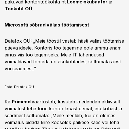
pakuvad kontoritöökohta nt
Loomeinkubaator
ja
Töökoht OÜ
.
Microsofti sõbrad väljas töötamisest
Datafox OÜ: „Meie tööstiil vastab hästi väljas töötamise
päeva ideele. Kontoris töö tegemine pole ammu enam
ainus viis töö tegemiseks. Meie IT-lahendused
võimaldavad töötada eri asukohtades, sõltumata ajast
või seadmest.’’
Foto:
Datafox OÜ
Ka
Primend
väärtustab, kasutab ja edendab aktiivselt
võimalust teha tööd kontorilauast eemal, asukohast ja
seadmest sõltumata: „Meile meeldib, kui on olemas
võimalus pidada kiire koosolek päikese käes või teha