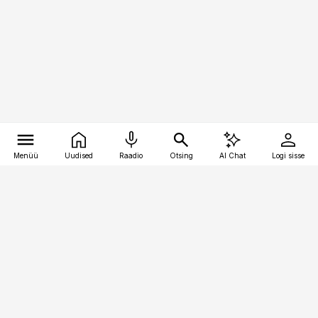
Menüü
Uudised
Raadio
Otsing
AI Chat
Logi sisse
Vana-Lõuna 39/1, 19094 Tallinn
(+372) 667 0111
personaliuudised@personaliuudised.ee
Telli
Reklaam
Firmast