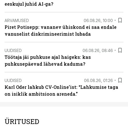
eeskujul juhid AI-ga?
ARVAMUSED
06.08.26, 10:00
Piret Potisepp: vananev ühiskond ei saa endale
vanuselist diskrimineerimist lubada
UUDISED
06.08.26, 08:46
Töötaja jäi puhkuse ajal haigeks: kas
puhkusepäevad lähevad kaduma?
UUDISED
06.08.26, 01:26
Karl Oder lahkub CV-Online’ist: “Lahkumise taga
on isiklik ambitsioon areneda.”
ÜRITUSED