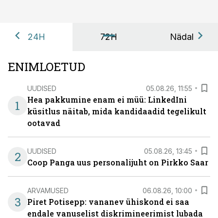
24H
72H
Nädal
ENIMLOETUD
UUDISED
05.08.26, 11:55
Hea pakkumine enam ei müü: LinkedIni
1
küsitlus näitab, mida kandidaadid tegelikult
ootavad
UUDISED
05.08.26, 13:45
2
Coop Panga uus personalijuht on Pirkko Saar
ARVAMUSED
06.08.26, 10:00
3
Piret Potisepp: vananev ühiskond ei saa
endale vanuselist diskrimineerimist lubada