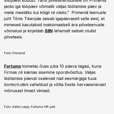
tööpäevi kodust. Tänu pilvelahendustele on Primendi
jaoks iga tööpäev võimalik väljas töötamise päev ja
meile meeldiks kui kõigil nii oleks.” Primendi teenuste
juht Tõnis Tikerpäe seisab igapäevaselt selle eest, et
inimesed kasutaksid maksimaalselt ära pilveteenuste
võimalusi ja kirjeldab
SIIN
lähemalt seitset olulist
pilveteesi.
Foto:
Primend
Fortumo
toimetas õues juba 10 päeva tagasi, kuna
Firmas oli käimas sisemine spordivõistlus. Väljas
töötamise päeval osalevad nad eesmärgiga tuua
kontorirutiini vaheldust ja võtta Eestis harvaesinevast
mõnusast ilmast viimast.
Foto:
Kätlin Lepp, Fortumo HR-juht