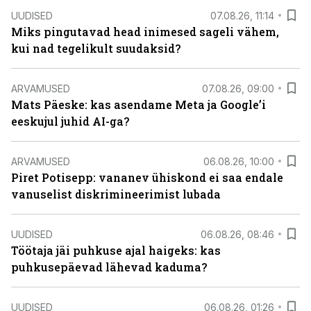
UUDISED
07.08.26, 11:14
Miks pingutavad head inimesed sageli vähem,
kui nad tegelikult suudaksid?
ARVAMUSED
07.08.26, 09:00
Mats Päeske: kas asendame Meta ja Google’i
eeskujul juhid AI-ga?
ARVAMUSED
06.08.26, 10:00
Piret Potisepp: vananev ühiskond ei saa endale
vanuselist diskrimineerimist lubada
UUDISED
06.08.26, 08:46
Töötaja jäi puhkuse ajal haigeks: kas
puhkusepäevad lähevad kaduma?
UUDISED
06.08.26, 01:26