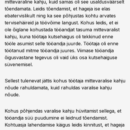
mittevaraline kahju, kuid samas oli see usaldusväärselt
tõendamata. Leidis tõendamist, et hageja ise elas
ebatervislikult ning ka see põhjustas kohtu arvates
tervisehäireid ja töövõime langust. Kohus leidis, et ei
ole õiglane kohustada tööandjat tasuma mittevaralist
kahju, kuna töötaja kutsehaigus oli tekkinud enne
tööle asumist selle tööandja juurde. Töötaja oli enne
töötanud mitme tööandja juures. Viimase tööandja
õigusvastane tegevus oli vaid üks osa kutsehaiguse
süvenemisel.
Sellest tulenevat jättis kohus töötaja mittevaralise kahju
nõude rahuldamata, kuid rahuldas varalise kahju
nõude.
Kohus põhjendas varalise kahju hüvitamist sellega, et
tööandja süü puudumine ei leidnud tõendamist.
Kohtuasja lahendamise käigus leidis kinnitust, et hageja