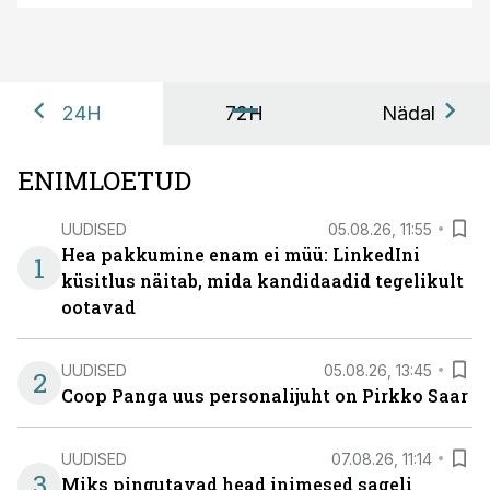
24H
72H
Nädal
ENIMLOETUD
UUDISED
05.08.26, 11:55
Hea pakkumine enam ei müü: LinkedIni
1
küsitlus näitab, mida kandidaadid tegelikult
ootavad
UUDISED
05.08.26, 13:45
2
Coop Panga uus personalijuht on Pirkko Saar
UUDISED
07.08.26, 11:14
3
Miks pingutavad head inimesed sageli