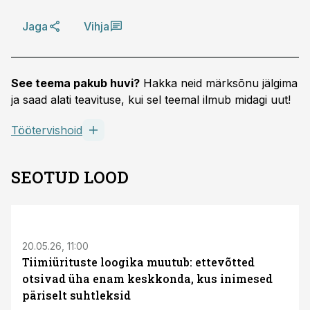
Jaga
Vihja
See teema pakub huvi?
Hakka neid märksõnu jälgima
ja saad alati teavituse, kui sel teemal ilmub midagi uut!
Töötervishoid
SEOTUD LOOD
ST
20.05.26, 11:00
Tiimiürituste loogika muutub: ettevõtted
otsivad üha enam keskkonda, kus inimesed
päriselt suhtleksid