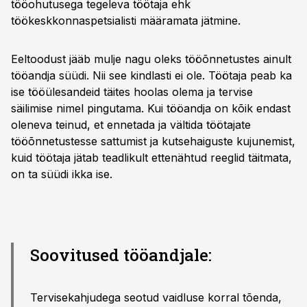
tööohutusega tegeleva töötaja ehk
töökeskkonnaspetsialisti määramata jätmine.
Eeltoodust jääb mulje nagu oleks tööõnnetustes ainult
tööandja süüdi. Nii see kindlasti ei ole. Töötaja peab ka
ise tööülesandeid täites hoolas olema ja tervise
säilimise nimel pingutama. Kui tööandja on kõik endast
oleneva teinud, et ennetada ja vältida töötajate
tööõnnetustesse sattumist ja kutsehaiguste kujunemist,
kuid töötaja jätab teadlikult ettenähtud reeglid täitmata,
on ta süüdi ikka ise.
Soovitused tööandjale:
Tervisekahjudega seotud vaidluse korral tõenda,