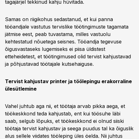
tagajärjel tekkinud kahju hüvitada.
Samas on riigikohus sedastanud, et kui panna
tööandjale vastutus tervislike töötingimuste tagamata
jätmise eest, peab tuvastama, milles vastuolu
kehtestatud nõuetega seisnes. Tööandja tegevuse
õigusvastaseks lugemiseks ei piisa üldistest
etteheidetest, et töötingimused olid tervist kahjustavad
ja põhjustavad töötajale kutsehaiguse.
Tervist kahjustav printer ja töölepingu erakorraline
ülesütlemine
Vahel juhtub aga nii, et töötaja arvab pikka aega, et
töökeskkond teda kahjustab, ent kui töösuhe läbi
saab, selgub lõpuks, et töökeskkond ei olnud siiski
töötaja tervist kahjustav ja seega puudus tal ka õiguslik
alus sellele viidates tööleping üles öelda. Nii juhtus