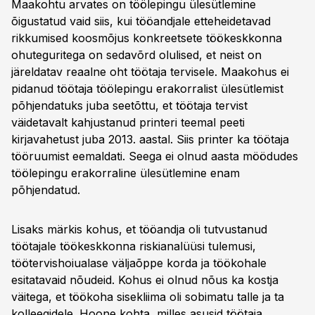
Maakohtu arvates on töölepingu ülesütlemine
õigustatud vaid siis, kui tööandjale etteheidetavad
rikkumised koosmõjus konkreetsete töökeskkonna
ohuteguritega on sedavõrd olulised, et neist on
järeldatav reaalne oht töötaja tervisele. Maakohus ei
pidanud töötaja töölepingu erakorralist ülesütlemist
põhjendatuks juba seetõttu, et töötaja tervist
väidetavalt kahjustanud printeri teemal peeti
kirjavahetust juba 2013. aastal. Siis printer ka töötaja
tööruumist eemaldati. Seega ei olnud aasta möödudes
töölepingu erakorraline ülesütlemine enam
põhjendatud.
Lisaks märkis kohus, et tööandja oli tutvustanud
töötajale töökeskkonna riskianalüüsi tulemusi,
töötervishoiualase väljaõppe korda ja töökohale
esitatavaid nõudeid. Kohus ei olnud nõus ka kostja
väitega, et töökoha sisekliima oli sobimatu talle ja ta
kolleegidele. Hoone kohta, milles asusid töötaja