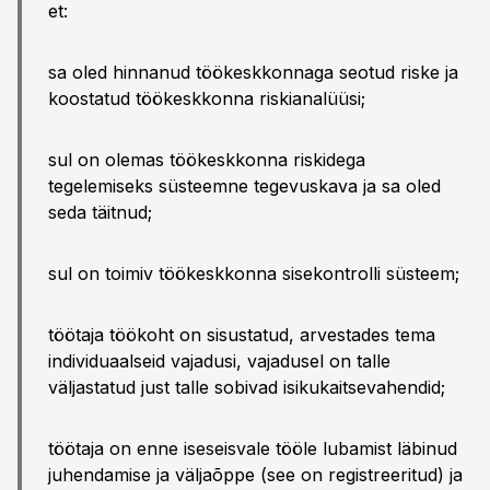
et:
sa oled hinnanud töökeskkonnaga seotud riske ja
koostatud töökeskkonna riskianalüüsi;
sul on olemas töökeskkonna riskidega
tegelemiseks süsteemne tegevuskava ja sa oled
seda täitnud;
sul on toimiv töökeskkonna sisekontrolli süsteem;
töötaja töökoht on sisustatud, arvestades tema
individuaalseid vajadusi, vajadusel on talle
väljastatud just talle sobivad isikukaitsevahendid;
töötaja on enne iseseisvale tööle lubamist läbinud
juhendamise ja väljaõppe (see on registreeritud) ja