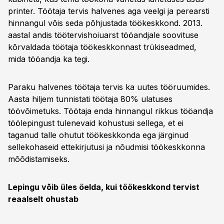
printer. Töötaja tervis halvenes aga veelgi ja perearsti
hinnangul võis seda põhjustada töökeskkond. 2013.
aastal andis töötervishoiuarst tööandjale soovituse
kõrvaldada töötaja töökeskkonnast trükiseadmed,
mida tööandja ka tegi.
Paraku halvenes töötaja tervis ka uutes tööruumides.
Aasta hiljem tunnistati töötaja 80% ulatuses
töövõimetuks. Töötaja enda hinnangul rikkus tööandja
töölepingust tulenevaid kohustusi sellega, et ei
taganud talle ohutut töökeskkonda ega järginud
sellekohaseid ettekirjutusi ja nõudmisi töökeskkonna
mõõdistamiseks.
Lepingu võib üles öelda, kui töökeskkond tervist
reaalselt ohustab