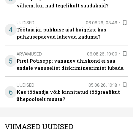
vähem, kui nad tegelikult suudaksid?
UUDISED
06.08.26, 08:46
4
Töötaja jäi puhkuse ajal haigeks: kas
puhkusepäevad lähevad kaduma?
ARVAMUSED
06.08.26, 10:00
5
Piret Potisepp: vananev ühiskond ei saa
endale vanuselist diskrimineerimist lubada
UUDISED
05.08.26, 10:18
6
Kas tööandja võib kinnitatud töögraafikut
ühepoolselt muuta?
VIIMASED UUDISED