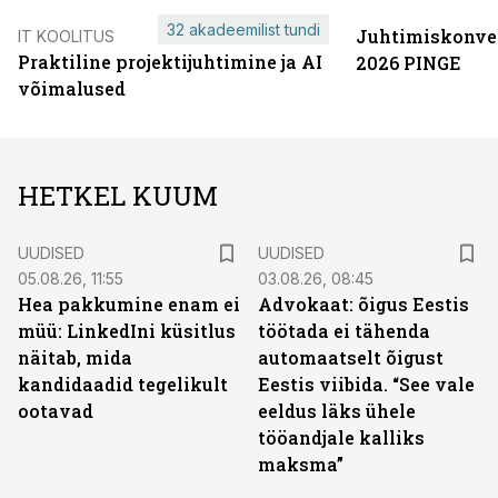
32 akadeemilist tundi
Juhtimiskonve
IT KOOLITUS
Praktiline projektijuhtimine ja AI
2026 PINGE
võimalused
HETKEL KUUM
UUDISED
UUDISED
05.08.26, 11:55
03.08.26, 08:45
Hea pakkumine enam ei
Advokaat: õigus Eestis
müü: LinkedIni küsitlus
töötada ei tähenda
näitab, mida
automaatselt õigust
kandidaadid tegelikult
Eestis viibida. “See vale
ootavad
eeldus läks ühele
tööandjale kalliks
maksma”