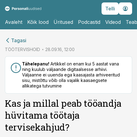
Telli
Avaleht
Kõik lood
Üritused
Podcastid
Videod
Teab
cebook
cebook
Tagasi
Twitter)
Twitter)
TÖÖTERVISHOID
28.09.16, 12:00
kedIn
kedIn
Tähelepanu!
Artikkel on enam kui 5 aastat vana
ning kuulub väljaande digitaalsesse arhiivi.
ail
ail
Väljaanne ei uuenda ega kaasajasta arhiveeritud
sisu, mistõttu võib olla vajalik kaasaegsete
k
k
allikatega tutvumine
Kas ja millal peab tööandja
hüvitama töötaja
tervisekahjud?