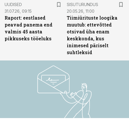
ST
UUDISED
SISUTURUNDUS
31.07.26, 09:15
20.05.26, 11:00
Raport: eestlased
Tiimiürituste loogika
peavad panema end
muutub: ettevõtted
valmis 45 aasta
otsivad üha enam
pikkuseks tööeluks
keskkonda, kus
inimesed päriselt
suhtleksid