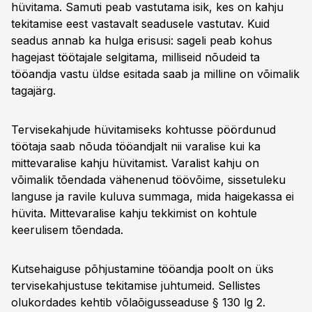
hüvitama. Samuti peab vastutama isik, kes on kahju
tekitamise eest vastavalt seadusele vastutav. Kuid
seadus annab ka hulga erisusi: sageli peab kohus
hagejast töötajale selgitama, milliseid nõudeid ta
tööandja vastu üldse esitada saab ja milline on võimalik
tagajärg.
Tervisekahjude hüvitamiseks kohtusse pöördunud
töötaja saab nõuda tööandjalt nii varalise kui ka
mittevaralise kahju hüvitamist. Varalist kahju on
võimalik tõendada vähenenud töövõime, sissetuleku
languse ja ravile kuluva summaga, mida haigekassa ei
hüvita. Mittevaralise kahju tekkimist on kohtule
keerulisem tõendada.
Kutsehaiguse põhjustamine tööandja poolt on üks
tervisekahjustuse tekitamise juhtumeid. Sellistes
olukordades kehtib võlaõigusseaduse § 130 lg 2.