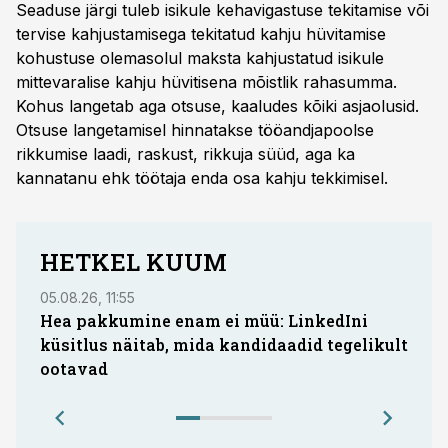
Seaduse järgi tuleb isikule kehavigastuse tekitamise või
tervise kahjustamisega tekitatud kahju hüvitamise
kohustuse olemasolul maksta kahjustatud isikule
mittevaralise kahju hüvitisena mõistlik rahasumma.
Kohus langetab aga otsuse, kaaludes kõiki asjaolusid.
Otsuse langetamisel hinnatakse tööandjapoolse
rikkumise laadi, raskust, rikkuja süüd, aga ka
kannatanu ehk töötaja enda osa kahju tekkimisel.
HETKEL KUUM
05.08.26, 11:55
05.08.
Hea pakkumine enam ei müü: LinkedIni
Coop
küsitlus näitab, mida kandidaadid tegelikult
Saar
ootavad