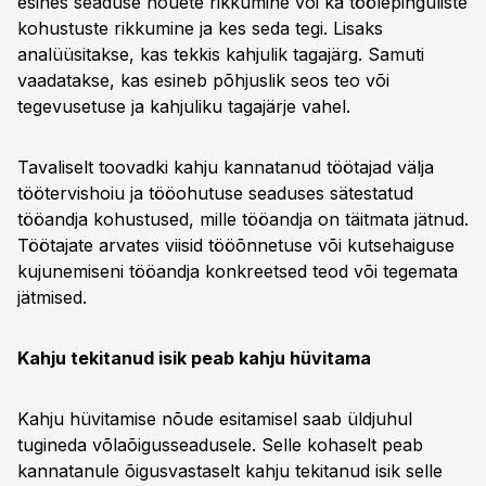
esines seaduse nõuete rikkumine või ka töölepinguliste
kohustuste rikkumine ja kes seda tegi. Lisaks
analüüsitakse, kas tekkis kahjulik tagajärg. Samuti
vaadatakse, kas esineb põhjuslik seos teo või
tegevusetuse ja kahjuliku tagajärje vahel.
Tavaliselt toovadki kahju kannatanud töötajad välja
töötervishoiu ja tööohutuse seaduses sätestatud
tööandja kohustused, mille tööandja on täitmata jätnud.
Töötajate arvates viisid tööõnnetuse või kutsehaiguse
kujunemiseni tööandja konkreetsed teod või tegemata
jätmised.
Kahju tekitanud isik peab kahju hüvitama
Kahju hüvitamise nõude esitamisel saab üldjuhul
tugineda võlaõigusseadusele. Selle kohaselt peab
kannatanule õigusvastaselt kahju tekitanud isik selle