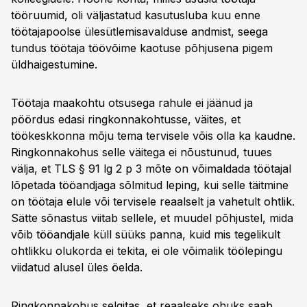
tööruumid, oli väljastatud kasutusluba kuu enne
töötajapoolse ülesütlemisavalduse andmist, seega
tundus töötaja töövõime kaotuse põhjusena pigem
üldhaigestumine.
Töötaja maakohtu otsusega rahule ei jäänud ja
pöördus edasi ringkonnakohtusse, väites, et
töökeskkonna mõju tema tervisele võis olla ka kaudne.
Ringkonnakohus selle väitega ei nõustunud, tuues
välja, et TLS § 91 lg 2 p 3 mõte on võimaldada töötajal
lõpetada tööandjaga sõlmitud leping, kui selle täitmine
on töötaja elule või tervisele reaalselt ja vahetult ohtlik.
Sätte sõnastus viitab sellele, et muudel põhjustel, mida
võib tööandjale küll süüks panna, kuid mis tegelikult
ohtlikku olukorda ei tekita, ei ole võimalik töölepingu
viidatud alusel üles öelda.
Ringkonnakohus selgitas, et reaalseks ohuks saab