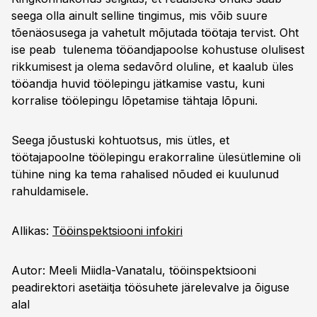
seega olla ainult selline tingimus, mis võib suure
tõenäosusega ja vahetult mõjutada töötaja tervist. Oht
ise peab tulenema tööandjapoolse kohustuse olulisest
rikkumisest ja olema sedavõrd oluline, et kaalub üles
tööandja huvid töölepingu jätkamise vastu, kuni
korralise töölepingu lõpetamise tähtaja lõpuni.
Seega jõustuski kohtuotsus, mis ütles, et
töötajapoolne töölepingu erakorraline ülesütlemine oli
tühine ning ka tema rahalised nõuded ei kuulunud
rahuldamisele.
Allikas:
Tööinspektsiooni infokiri
Autor: Meeli Miidla-Vanatalu, tööinspektsiooni
peadirektori asetäitja töösuhete järelevalve ja õiguse
alal