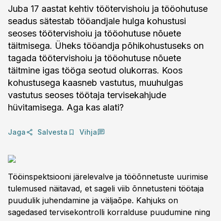
Juba 17 aastat kehtiv töötervishoiu ja tööohutuse
seadus sätestab tööandjale hulga kohustusi
seoses töötervishoiu ja tööohutuse nõuete
täitmisega. Üheks tööandja põhikohustuseks on
tagada töötervishoiu ja tööohutuse nõuete
täitmine igas tööga seotud olukorras. Koos
kohustusega kaasneb vastutus, muuhulgas
vastutus seoses töötaja tervisekahjude
hüvitamisega. Aga kas alati?
Jaga
Salvesta
Vihja
Tööinspektsiooni järelevalve ja tööõnnetuste uurimise
tulemused näitavad, et sageli viib õnnetusteni töötaja
puudulik juhendamine ja väljaõpe. Kahjuks on
sagedased tervisekontrolli korralduse puudumine ning