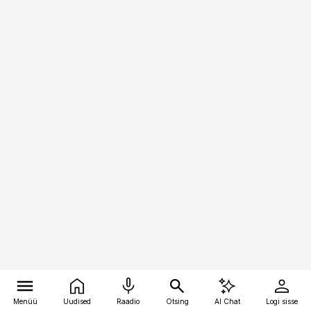
Menüü
Uudised
Raadio
Otsing
AI Chat
Logi sisse