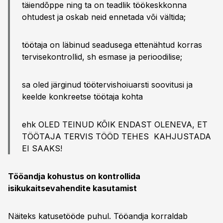
täiendõppe ning ta on teadlik töökeskkonna
ohtudest ja oskab neid ennetada või vältida;
töötaja on läbinud seadusega ettenähtud korras
tervisekontrollid, sh esmase ja perioodilise;
sa oled järginud töötervishoiuarsti soovitusi ja
keelde konkreetse töötaja kohta
ehk OLED TEINUD KÕIK ENDAST OLENEVA, ET
TÖÖTAJA TERVIS TÖÖD TEHES KAHJUSTADA
EI SAAKS!
Tööandja kohustus on kontrollida
isikukaitsevahendite kasutamist
Näiteks katusetööde puhul. Tööandja korraldab