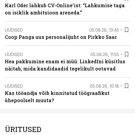
Karl Oder lahkub CV-Online’ist: “Lahkumise taga
on isiklik ambitsioon areneda.”
UUDISED
05.08.26, 13:45
Coop Panga uus personalijuht on Pirkko Saar
UUDISED
05.08.26, 11:55
Hea pakkumine enam ei müü: LinkedIni küsitlus
näitab, mida kandidaadid tegelikult ootavad
UUDISED
05.08.26, 10:18
Kas tööandja võib kinnitatud töögraafikut
ühepoolselt muuta?
ÜRITUSED