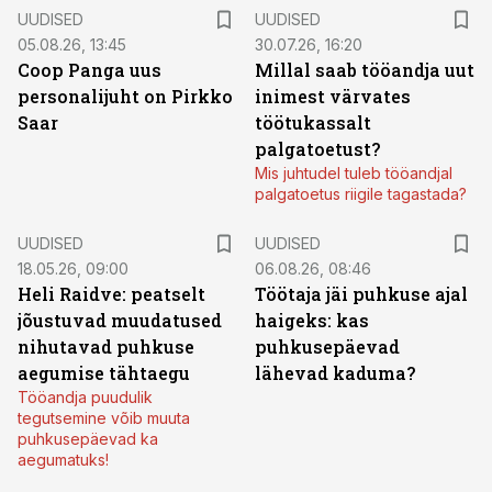
UUDISED
UUDISED
05.08.26, 13:45
30.07.26, 16:20
Coop Panga uus
Millal saab tööandja uut
personalijuht on Pirkko
inimest värvates
Saar
töötukassalt
palgatoetust?
Mis juhtudel tuleb tööandjal
palgatoetus riigile tagastada?
UUDISED
UUDISED
18.05.26, 09:00
06.08.26, 08:46
Heli Raidve: peatselt
Töötaja jäi puhkuse ajal
jõustuvad muudatused
haigeks: kas
nihutavad puhkuse
puhkusepäevad
aegumise tähtaegu
lähevad kaduma?
Tööandja puudulik
tegutsemine võib muuta
puhkusepäevad ka
aegumatuks!