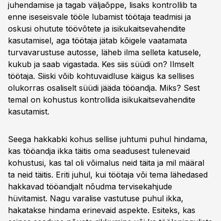
juhendamise ja tagab väljaõppe, lisaks kontrollib ta
enne iseseisvale tööle lubamist töötaja teadmisi ja
oskusi ohutute töövõtete ja isikukaitsevahendite
kasutamisel, aga töötaja jätab kõigele vaatamata
turvavarustuse autosse, läheb ilma selleta katusele,
kukub ja saab vigastada. Kes siis süüdi on? Ilmselt
töötaja. Siiski võib kohtuvaidluse käigus ka sellises
olukorras osaliselt süüdi jääda tööandja. Miks? Sest
temal on kohustus kontrollida isikukaitsevahendite
kasutamist.
Seega hakkabki kohus sellise juhtumi puhul hindama,
kas tööandja ikka täitis oma seadusest tulenevaid
kohustusi, kas tal oli võimalus neid täita ja mil määral
ta neid täitis. Eriti juhul, kui töötaja või tema lähedased
hakkavad tööandjalt nõudma tervisekahjude
hüvitamist. Nagu varalise vastutuse puhul ikka,
hakatakse hindama erinevaid aspekte. Esiteks, kas