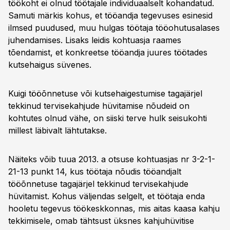
töökoht ei olnud töötajale individuaalselt kohandatud.
Samuti märkis kohus, et tööandja tegevuses esinesid
ilmsed puudused, muu hulgas töötaja tööohutusalases
juhendamises. Lisaks leidis kohtuasja raames
tõendamist, et konkreetse tööandja juures töötades
kutsehaigus süvenes.
Kuigi tööõnnetuse või kutsehaigestumise tagajärjel
tekkinud tervisekahjude hüvitamise nõudeid on
kohtutes olnud vähe, on siiski terve hulk seisukohti
millest läbivalt lähtutakse.
Näiteks võib tuua 2013. a otsuse kohtuasjas nr 3-2-1-
21-13 punkt 14, kus töötaja nõudis tööandjalt
tööõnnetuse tagajärjel tekkinud tervisekahjude
hüvitamist. Kohus väljendas selgelt, et töötaja enda
hooletu tegevus töökeskkonnas, mis aitas kaasa kahju
tekkimisele, omab tähtsust üksnes kahjuhüvitise