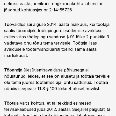
eelmise aasta juunikuus ringkonnakohtu lahendini
jõudnud kohtuasjas nr 2-14-55726.
Töövaidlus sai alguse 2014. aasta maikuus, kui töötaja
saatis tööandjale töölepingu ülesütlemise avalduse,
milles viitas töölepingu seaduse § 91 lõike 2 punktile 3
väidetava ohu tõttu tema tervisele. Töötaja lisas
avaldusele töötervishoiuarsti tõendi sama aasta
märtsikuust.
Tööandja ülesütlemisavalduse põhjusega ei
nõustunud, leides, et see on alusetu ja töötaja tervis ei
ole tema juures töötamise ajal ohtu sattunud. Töötaja
nõudis seepeale TLS § 100 lõike 4 alusel hüvitist.
Töötaja väitis kohtus, et tal tekkisid esimesed
tervisekaebused juba 2012. aastal. Seejärel paigutati ta
kabinetti, kus tema töökoha vahetus lähetuses asus