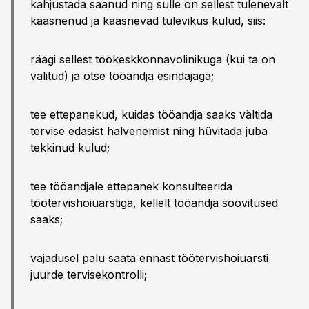
kahjustada saanud ning sulle on sellest tulenevalt
kaasnenud ja kaasnevad tulevikus kulud, siis:
räägi sellest töökeskkonnavolinikuga (kui ta on
valitud) ja otse tööandja esindajaga;
tee ettepanekud, kuidas tööandja saaks vältida
tervise edasist halvenemist ning hüvitada juba
tekkinud kulud;
tee tööandjale ettepanek konsulteerida
töötervishoiuarstiga, kellelt tööandja soovitused
saaks;
vajadusel palu saata ennast töötervishoiuarsti
juurde tervisekontrolli;