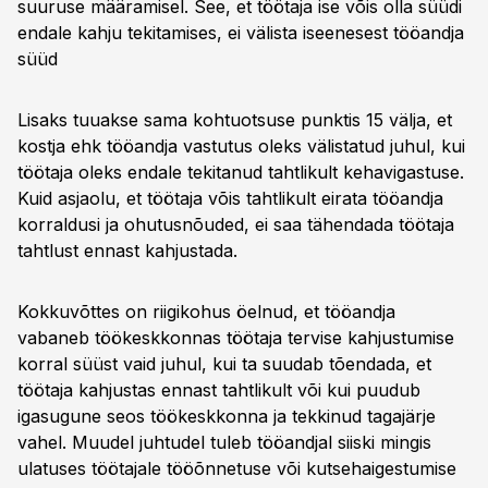
suuruse määramisel. See, et töötaja ise võis olla süüdi
endale kahju tekitamises, ei välista iseenesest tööandja
süüd
Lisaks tuuakse sama kohtuotsuse punktis 15 välja, et
kostja ehk tööandja vastutus oleks välistatud juhul, kui
töötaja oleks endale tekitanud tahtlikult kehavigastuse.
Kuid asjaolu, et töötaja võis tahtlikult eirata tööandja
korraldusi ja ohutusnõuded, ei saa tähendada töötaja
tahtlust ennast kahjustada.
Kokkuvõttes on riigikohus öelnud, et tööandja
vabaneb töökeskkonnas töötaja tervise kahjustumise
korral süüst vaid juhul, kui ta suudab tõendada, et
töötaja kahjustas ennast tahtlikult või kui puudub
igasugune seos töökeskkonna ja tekkinud tagajärje
vahel. Muudel juhtudel tuleb tööandjal siiski mingis
ulatuses töötajale tööõnnetuse või kutsehaigestumise