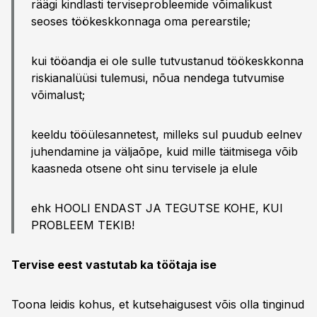
räägi kindlasti terviseprobleemide võimalikust
seoses töökeskkonnaga oma perearstile;
kui tööandja ei ole sulle tutvustanud töökeskkonna
riskianalüüsi tulemusi, nõua nendega tutvumise
võimalust;
keeldu tööülesannetest, milleks sul puudub eelnev
juhendamine ja väljaõpe, kuid mille täitmisega võib
kaasneda otsene oht sinu tervisele ja elule
ehk HOOLI ENDAST JA TEGUTSE KOHE, KUI
PROBLEEM TEKIB!
Tervise eest vastutab ka töötaja ise
Toona leidis kohus, et kutsehaigusest võis olla tinginud