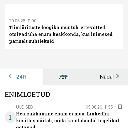
ST
20.05.26, 11:00
Tiimiürituste loogika muutub: ettevõtted
otsivad üha enam keskkonda, kus inimesed
päriselt suhtleksid
24H
72H
Nädal
ENIMLOETUD
UUDISED
05.08.26, 11:55
Hea pakkumine enam ei müü: LinkedIni
1
küsitlus näitab, mida kandidaadid tegelikult
ootavad