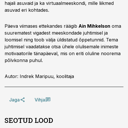
hajali asuvaid ja ka virtuaalmeeskondi, mille liikmed
asuvad eri kohtades.
Päeva viimases ettekandes räägib
Ain Mihkelson
oma
suurematest vigadest meeskondade juhtimisel ja
loomisel ning toob välja üldistatud õppetunnid. Tema
juhtimisel vaadatakse otsa ühele olulisemale inimeste
motivaatorile tänapäeval, mis on eriti oluline noorema
põlvkonna puhul.
Autor: Indrek Maripuu, koolitaja
Jaga
Vihja
SEOTUD LOOD