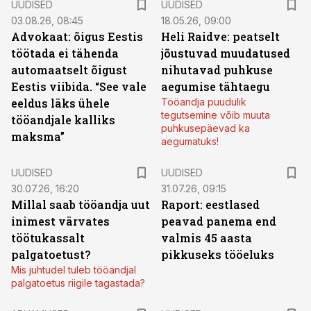
UUDISED
UUDISED
03.08.26, 08:45
18.05.26, 09:00
Advokaat: õigus Eestis
Heli Raidve: peatselt
töötada ei tähenda
jõustuvad muudatused
automaatselt õigust
nihutavad puhkuse
Eestis viibida. “See vale
aegumise tähtaegu
eeldus läks ühele
Tööandja puudulik
tegutsemine võib muuta
tööandjale kalliks
puhkusepäevad ka
maksma”
aegumatuks!
UUDISED
UUDISED
30.07.26, 16:20
31.07.26, 09:15
Millal saab tööandja uut
Raport: eestlased
inimest värvates
peavad panema end
töötukassalt
valmis 45 aasta
palgatoetust?
pikkuseks tööeluks
Mis juhtudel tuleb tööandjal
palgatoetus riigile tagastada?