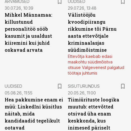
ARVAMUSED
UUDISED
30.07.26, 10:39
29.07.26, 13:48
Mihkel Männamaa:
Välistööjõu
killustunud
kvoodipiirangu
personalitöö sööb
rikkumine tõi Pärnu
kasumit ja usaldust
aasta ettevõtjale
kiiremini kui juhid
kriminaalasjas
oskavad arvata
süüdimõistmise
Ettevõtja kaebab edasi
maakohtu süüdimõistva
otsuse Valgevenest palgatud
töötaja juhtumis
ST
UUDISED
SISUTURUNDUS
05.08.26, 11:55
20.05.26, 11:00
Hea pakkumine enam ei
Tiimiürituste loogika
müü: LinkedIni küsitlus
muutub: ettevõtted
näitab, mida
otsivad üha enam
kandidaadid tegelikult
keskkonda, kus
ootavad
inimesed päriselt