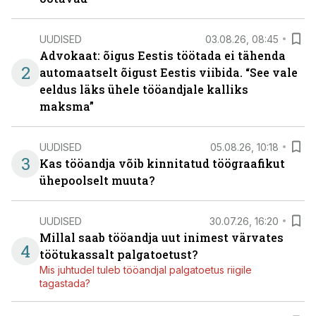
UUDISED
03.08.26, 08:45
Advokaat: õigus Eestis töötada ei tähenda
2
automaatselt õigust Eestis viibida. “See vale
eeldus läks ühele tööandjale kalliks
maksma”
UUDISED
05.08.26, 10:18
3
Kas tööandja võib kinnitatud töögraafikut
ühepoolselt muuta?
UUDISED
30.07.26, 16:20
Millal saab tööandja uut inimest värvates
4
töötukassalt palgatoetust?
Mis juhtudel tuleb tööandjal palgatoetus riigile
tagastada?