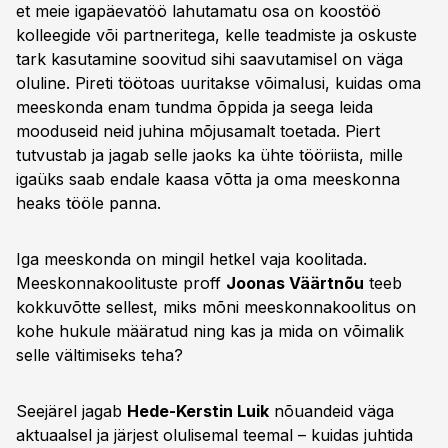
et meie igapäevatöö lahutamatu osa on koostöö
kolleegide või partneritega, kelle teadmiste ja oskuste
tark kasutamine soovitud sihi saavutamisel on väga
oluline. Pireti töötoas uuritakse võimalusi, kuidas oma
meeskonda enam tundma õppida ja seega leida
mooduseid neid juhina mõjusamalt toetada. Piert
tutvustab ja jagab selle jaoks ka ühte tööriista, mille
igaüks saab endale kaasa võtta ja oma meeskonna
heaks tööle panna.
Iga meeskonda on mingil hetkel vaja koolitada.
Meeskonnakoolituste proff
Joonas Väärtnõu
teeb
kokkuvõtte sellest, miks mõni meeskonnakoolitus on
kohe hukule määratud ning kas ja mida on võimalik
selle vältimiseks teha?
Seejärel jagab
Hede-Kerstin Luik
nõuandeid väga
aktuaalsel ja järjest olulisemal teemal – kuidas juhtida