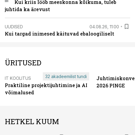
Kui kriis lööb meeskonna kõikuma, tuleb
juhtida ka ärevust
UUDISED
04.08.26, 11:00
Kui targad inimesed käituvad ebaloogiliselt
ÜRITUSED
32 akadeemilist tundi
Juhtimiskonve
IT KOOLITUS
Praktiline projektijuhtimine ja AI
2026 PINGE
võimalused
HETKEL KUUM