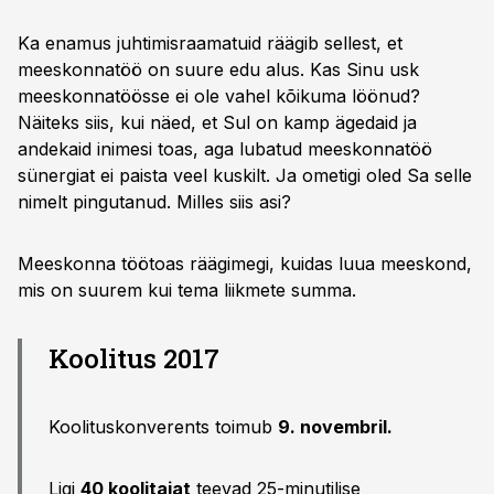
Ka enamus juhtimisraamatuid räägib sellest, et
meeskonnatöö on suure edu alus. Kas Sinu usk
meeskonnatöösse ei ole vahel kõikuma löönud?
Näiteks siis, kui näed, et Sul on kamp ägedaid ja
andekaid inimesi toas, aga lubatud meeskonnatöö
sünergiat ei paista veel kuskilt. Ja ometigi oled Sa selle
nimelt pingutanud. Milles siis asi?
Meeskonna töötoas räägimegi, kuidas luua meeskond,
mis on suurem kui tema liikmete summa.
Koolitus 2017
Koolituskonverents toimub
9. novembril.
Ligi
40 koolitajat
teevad 25-minutilise