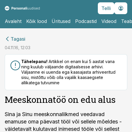
Telli
Avaleht
Kõik lood
Üritused
Podcastid
Videod
Teab
cebook
cebook
Tagasi
Twitter)
Twitter)
04.11.16, 12:03
kedIn
kedIn
Tähelepanu!
Artikkel on enam kui 5 aastat vana
ning kuulub väljaande digitaalsesse arhiivi.
ail
ail
Väljaanne ei uuenda ega kaasajasta arhiveeritud
sisu, mistõttu võib olla vajalik kaasaegsete
k
k
allikatega tutvumine
Meeskonnatöö on edu alus
Sina ja Sinu meeskonnaliikmed veedavad
enamuse oma päevast tööl või sellele mõeldes -
väidetavalt kulutavad inimesed tööle või sellest