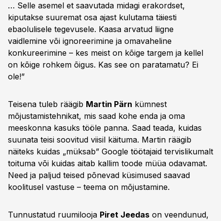
… Selle asemel et saavutada midagi erakordset,
kiputakse suuremat osa ajast kulutama täiesti
ebaolulisele tegevusele. Kaasa arvatud liigne
vaidlemine või ignoreerimine ja omavaheline
konkureerimine – kes meist on kõige targem ja kellel
on kõige rohkem õigus. Kas see on paratamatu? Ei
ole!”
Teisena tuleb räägib
Martin Pärn
kümnest
mõjustamistehnikat, mis saad kohe enda ja oma
meeskonna kasuks tööle panna. Saad teada, kuidas
suunata teisi soovitud viisil käituma. Martin räägib
näiteks kuidas „müksab” Google töötajaid tervislikumalt
toituma või kuidas aitab kallim toode müüa odavamat.
Need ja paljud teised põnevad küsimused saavad
koolitusel vastuse – teema on mõjustamine.
Tunnustatud ruumilooja
Piret Jeedas
on veendunud,