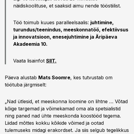
näidiskoolituse, et saaksid aimu nende tööstiilist.
Töö toimub kuues paralleelsaalis:
juhtimine,
turundus/teenindus, meeskonnatöö, efektiivsus
ja innovatsioon, enesejuhtimine ja Äripäeva
Akadeemia 10.
Vaata lisainfot
SIIT.
Päeva alustab
Mats Soomre
, kes tutvustab om
töötuba järgmiselt:
„Nad ütlesid, et meeskonna loomine on lihtne … Võtad
kõige targemad ja võimekamad oma ala spetsialistid
ning paned nad ühte meeskonda koostööd tegema.
Liidad mõttes kokku kõikide võimed ja ootad
tulemuseks midagi erakordset. Ja siis selgub tegelikkus