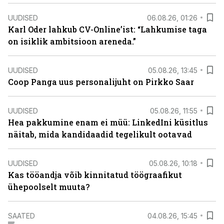
UUDISED
06.08.26, 01:26
Karl Oder lahkub CV-Online’ist: “Lahkumise taga
on isiklik ambitsioon areneda.”
UUDISED
05.08.26, 13:45
Coop Panga uus personalijuht on Pirkko Saar
UUDISED
05.08.26, 11:55
Hea pakkumine enam ei müü: LinkedIni küsitlus
näitab, mida kandidaadid tegelikult ootavad
UUDISED
05.08.26, 10:18
Kas tööandja võib kinnitatud töögraafikut
ühepoolselt muuta?
SAATED
04.08.26, 15:45