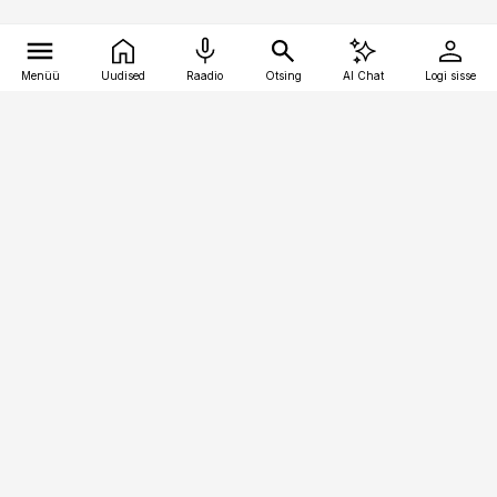
Menüü
Uudised
Raadio
Otsing
AI Chat
Logi sisse
Vana-Lõuna 39/1, 19094 Tallinn
(+372) 667 0111
personaliuudised@personaliuudised.ee
Telli
Reklaam
Firmast
Sisu kasutamisõigused
Ajakirjaniku
eetikakoodeks
Üldtingimused
Privaatsustingimused
Küpsiste poliitika
KKK