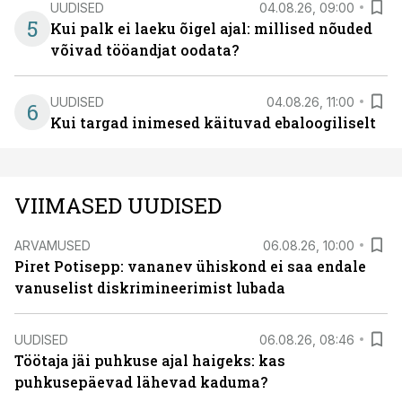
UUDISED
04.08.26, 09:00
5
Kui palk ei laeku õigel ajal: millised nõuded
võivad tööandjat oodata?
UUDISED
04.08.26, 11:00
6
Kui targad inimesed käituvad ebaloogiliselt
VIIMASED UUDISED
ARVAMUSED
06.08.26, 10:00
Piret Potisepp: vananev ühiskond ei saa endale
vanuselist diskrimineerimist lubada
UUDISED
06.08.26, 08:46
Töötaja jäi puhkuse ajal haigeks: kas
puhkusepäevad lähevad kaduma?