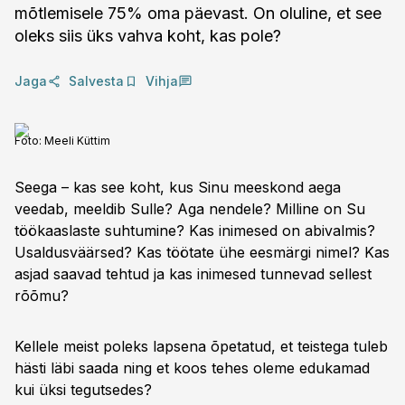
mõtlemisele 75% oma päevast. On oluline, et see
oleks siis üks vahva koht, kas pole?
Jaga
Salvesta
Vihja
Foto:
Meeli Küttim
Seega – kas see koht, kus Sinu meeskond aega
veedab, meeldib Sulle? Aga nendele? Milline on Su
töökaaslaste suhtumine? Kas inimesed on abivalmis?
Usaldusväärsed? Kas töötate ühe eesmärgi nimel? Kas
asjad saavad tehtud ja kas inimesed tunnevad sellest
rõõmu?
Kellele meist poleks lapsena õpetatud, et teistega tuleb
hästi läbi saada ning et koos tehes oleme edukamad
kui üksi tegutsedes?