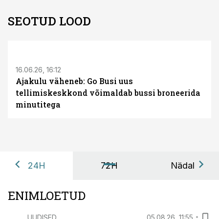
SEOTUD LOOD
ST
16.06.26, 16:12
Ajakulu väheneb: Go Busi uus
tellimiskeskkond võimaldab bussi broneerida
minutitega
24H
72H
Nädal
ENIMLOETUD
UUDISED
05.08.26, 11:55