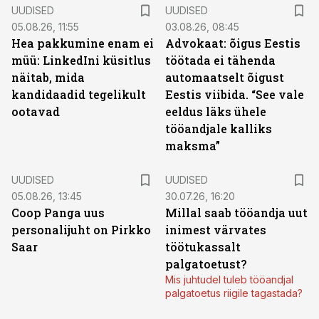
UUDISED
UUDISED
05.08.26, 11:55
03.08.26, 08:45
Hea pakkumine enam ei
Advokaat: õigus Eestis
müü: LinkedIni küsitlus
töötada ei tähenda
näitab, mida
automaatselt õigust
kandidaadid tegelikult
Eestis viibida. “See vale
ootavad
eeldus läks ühele
tööandjale kalliks
maksma”
UUDISED
UUDISED
05.08.26, 13:45
30.07.26, 16:20
Coop Panga uus
Millal saab tööandja uut
personalijuht on Pirkko
inimest värvates
Saar
töötukassalt
palgatoetust?
Mis juhtudel tuleb tööandjal
palgatoetus riigile tagastada?