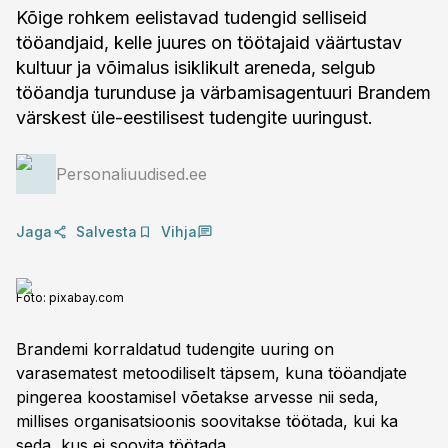
Kõige rohkem eelistavad tudengid selliseid
tööandjaid, kelle juures on töötajaid väärtustav
kultuur ja võimalus isiklikult areneda, selgub
tööandja turunduse ja värbamisagentuuri Brandem
värskest üle-eestilisest tudengite uuringust.
Personaliuudised.ee
Jaga
Salvesta
Vihja
Foto:
pixabay.com
Brandemi korraldatud tudengite uuring on
varasematest metoodiliselt täpsem, kuna tööandjate
pingerea koostamisel võetakse arvesse nii seda,
millises organisatsioonis soovitakse töötada, kui ka
seda, kus ei soovita töötada.