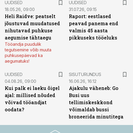
UUDISED
UUDISED
18.05.26, 09:00
31.07.26, 09:15
Heli Raidve: peatselt
Raport: eestlased
jõustuvad muudatused
peavad panema end
nihutavad puhkuse
valmis 45 aasta
aegumise tähtaegu
pikkuseks tööeluks
Tööandja puudulik
tegutsemine võib muuta
puhkusepäevad ka
aegumatuks!
ST
UUDISED
SISUTURUNDUS
04.08.26, 09:00
16.06.26, 16:12
Kui palk ei laeku õigel
Ajakulu väheneb: Go
ajal: millised nõuded
Busi uus
võivad tööandjat
tellimiskeskkond
oodata?
võimaldab bussi
broneerida minutitega