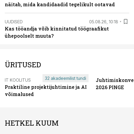
näitab, mida kandidaadid tegelikult ootavad
UUDISED
05.08.26, 10:18
Kas tööandja võib kinnitatud töögraafikut
ühepoolselt muuta?
ÜRITUSED
32 akadeemilist tundi
Juhtimiskonve
IT KOOLITUS
Praktiline projektijuhtimine ja AI
2026 PINGE
võimalused
HETKEL KUUM