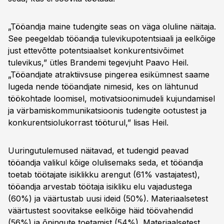
„Tööandja maine tudengite seas on väga oluline näitaja.
See peegeldab tööandja tulevikupotentsiaali ja eelkõige
just ettevõtte potentsiaalset konkurentsivõimet
tulevikus,” ütles Brandemi tegevjuht Paavo Heil.
„Tööandjate atraktiivsuse pingerea esikümnest saame
lugeda nende tööandjate nimesid, kes on lähtunud
töökohtade loomisel, motivatsioonimudeli kujundamisel
ja värbamiskommunikatsioonis tudengite ootustest ja
konkurentsiolukorrast tööturul,” lisas Heil.
Uuringutulemused näitavad, et tudengid peavad
tööandja valikul kõige olulisemaks seda, et tööandja
toetab töötajate isiklikku arengut (61% vastajatest),
tööandja arvestab töötaja isikliku elu vajadustega
(60%) ja väärtustab uusi ideid (50%). Materiaalsetest
väärtustest soovitakse eelkõige häid töövahendid
(56%) ja õpingute toetamist (54%). Materiaalsetest