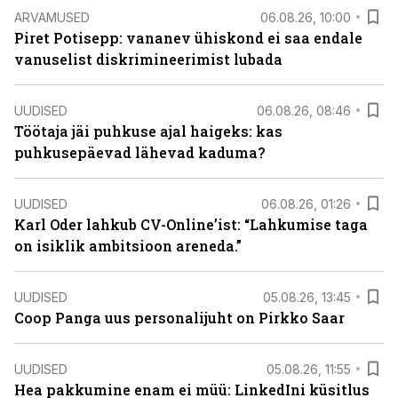
ARVAMUSED
06.08.26, 10:00
Piret Potisepp: vananev ühiskond ei saa endale
vanuselist diskrimineerimist lubada
UUDISED
06.08.26, 08:46
Töötaja jäi puhkuse ajal haigeks: kas
puhkusepäevad lähevad kaduma?
UUDISED
06.08.26, 01:26
Karl Oder lahkub CV-Online’ist: “Lahkumise taga
on isiklik ambitsioon areneda.”
UUDISED
05.08.26, 13:45
Coop Panga uus personalijuht on Pirkko Saar
UUDISED
05.08.26, 11:55
Hea pakkumine enam ei müü: LinkedIni küsitlus