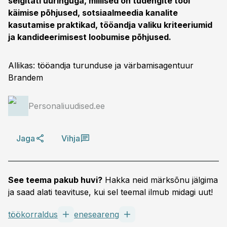
selgitati uuringuga, millised on tudengite tööl
käimise põhjused, sotsiaalmeedia kanalite
kasutamise praktikad, tööandja valiku kriteeriumid
ja kandideerimisest loobumise põhjused.
Allikas: tööandja turunduse ja värbamisagentuur
Brandem
Personaliuudised.ee
Jaga
Vihja
See teema pakub huvi?
Hakka neid märksõnu jälgima
ja saad alati teavituse, kui sel teemal ilmub midagi uut!
töökorraldus
eneseareng