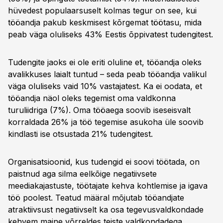
hüvedest populaarsuselt kolmas tegur on see, kui
tööandja pakub keskmisest kõrgemat töötasu, mida
peab väga oluliseks 43% Eestis õppivatest tudengitest.
Tudengite jaoks ei ole eriti oluline et, tööandja oleks
avalikkuses laialt tuntud – seda peab tööandja valikul
väga oluliseks vaid 10% vastajatest. Ka ei oodata, et
tööandja näol oleks tegemist oma valdkonna
turuliidriga (7%). Oma tööaega soovib iseseisvalt
korraldada 26% ja töö tegemise asukoha üle soovib
kindlasti ise otsustada 21% tudengitest.
Organisatsioonid, kus tudengid ei soovi töötada, on
paistnud aga silma eelkõige negatiivsete
meediakajastuste, töötajate kehva kohtlemise ja igava
töö poolest. Teatud määral mõjutab tööandjate
atraktiivsust negatiivselt ka osa tegevusvaldkondade
kehvem maine võrreldes teiste valdkondadega.