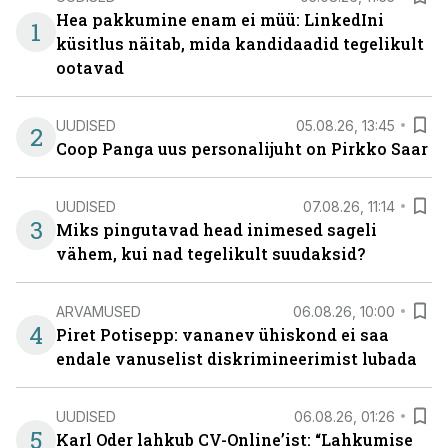
Hea pakkumine enam ei müü: LinkedIni
1
küsitlus näitab, mida kandidaadid tegelikult
ootavad
UUDISED
05.08.26, 13:45
2
Coop Panga uus personalijuht on Pirkko Saar
UUDISED
07.08.26, 11:14
3
Miks pingutavad head inimesed sageli
vähem, kui nad tegelikult suudaksid?
ARVAMUSED
06.08.26, 10:00
4
Piret Potisepp: vananev ühiskond ei saa
endale vanuselist diskrimineerimist lubada
UUDISED
06.08.26, 01:26
5
Karl Oder lahkub CV-Online’ist: “Lahkumise