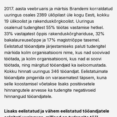
2017. aasta veebruaris ja märtsis Brandemi korraldatud
uuringus osales 2389 üliõpilast üle kogu Eesti, kokku
19 ülikoolist ja rakenduskõrgkoolist. Uuringus
osalenud tudengitest 55% töötas vastamise hetkel.
33% vastajatest õppis rakenduskõrghariduse, 32%
bakalaureuseõppe ja 17% magistriõppe tasemel.
Eelistatud tööandjate järjestamiseks paluti tudengitel
märkida kolm organisatsiooni nime, kus nad soovivad
töötada, ja kolm organisatsiooni, kus nad ei soovi
töötada, ning märgitud tööandjaid ka iseloomustada.
Kokku hinnati uuringus 346 tööandjat. Eelistatuimate
tööandjate pingerida on varasematest täpsem, kuna
selle koostamisel võetakse lisaks positiivsetele
hinnangutele arvesse ka tudengite negatiivseid
hinnanguid tööandjatele.
Lisaks eelistatud ja vähem eelistatud tööandjatele