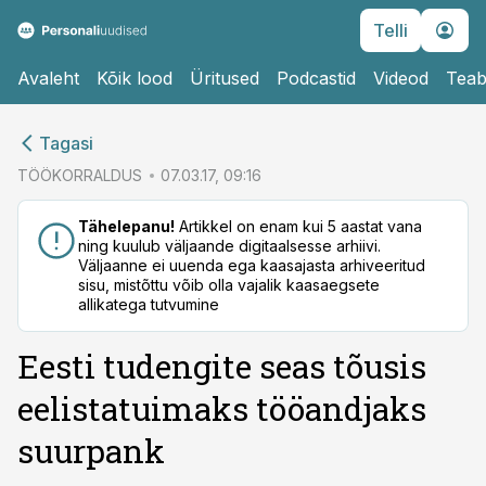
Telli
Avaleht
Kõik lood
Üritused
Podcastid
Videod
Teab
cebook
cebook
Tagasi
Twitter)
Twitter)
TÖÖKORRALDUS
07.03.17, 09:16
kedIn
kedIn
Tähelepanu!
Artikkel on enam kui 5 aastat vana
ning kuulub väljaande digitaalsesse arhiivi.
ail
ail
Väljaanne ei uuenda ega kaasajasta arhiveeritud
sisu, mistõttu võib olla vajalik kaasaegsete
k
k
allikatega tutvumine
Eesti tudengite seas tõusis
eelistatuimaks tööandjaks
suurpank