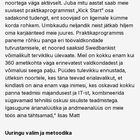
noortega väga aktiivselt. Juba mitu aastat saab meie
suvisest praktikaprogrammist „Kick Start” osa
sadakond tudengit, ent soovijaid on ligemale kümme
korda rohkem. Umbkaudu neljandik neist jätkab hiljem
oma karjääriteed meie juures. Praktikaprogrammis
paneme rõhku panga eri töövaldkondade
tutvustamisele, et noored saaksid Swedbankist
võimalikult tervikliku ülevaate. Meil on kokku enam kui
360 ametikohta väga erinevatest valdkondadest ja
võimalusi seega palju. Püüdes tulevikku ennustada,
ütleksin noortele, kes täna teevad erialavalikut, et
kindlasti on aina enam vaja inimesi, kes oskavad kokku
panna teadmisi majandusest ja IT-st, kombineerida
sügavamaid tehnilisi oskusi sisuliste teadmistega.
Igasugune ärianalüütika ja andmeanalüüs on meie
töös aina tähtsamad,” lisas Matt
Uuringu valim ja metoodika