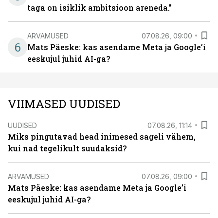
taga on isiklik ambitsioon areneda.”
ARVAMUSED
07.08.26, 09:00
6
Mats Päeske: kas asendame Meta ja Google’i
eeskujul juhid AI-ga?
VIIMASED UUDISED
UUDISED
07.08.26, 11:14
Miks pingutavad head inimesed sageli vähem,
kui nad tegelikult suudaksid?
ARVAMUSED
07.08.26, 09:00
Mats Päeske: kas asendame Meta ja Google’i
eeskujul juhid AI-ga?