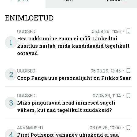
ENIMLOETUD
UUDISED
05.08.26, 11:55
Hea pakkumine enam ei müü: LinkedIni
1
küsitlus näitab, mida kandidaadid tegelikult
ootavad
UUDISED
05.08.26, 13:45
2
Coop Panga uus personalijuht on Pirkko Saar
UUDISED
07.08.26, 11:14
3
Miks pingutavad head inimesed sageli
vähem, kui nad tegelikult suudaksid?
ARVAMUSED
06.08.26, 10:00
4
Piret Potisepp: vananev ühiskond ei saa