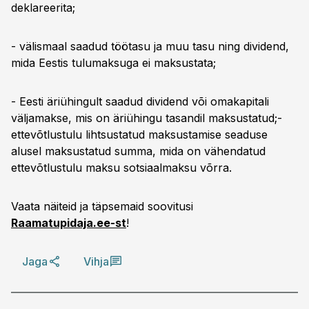
deklareerita;
- välismaal saadud töötasu ja muu tasu ning dividend,
mida Eestis tulumaksuga ei maksustata;
- Eesti äriühingult saadud dividend või omakapitali
väljamakse, mis on äriühingu tasandil maksustatud;-
ettevõtlustulu lihtsustatud maksustamise seaduse
alusel maksustatud summa, mida on vähendatud
ettevõtlustulu maksu sotsiaalmaksu võrra.
Vaata näiteid ja täpsemaid soovitusi
Raamatupidaja.ee-st
!
Jaga
Vihja