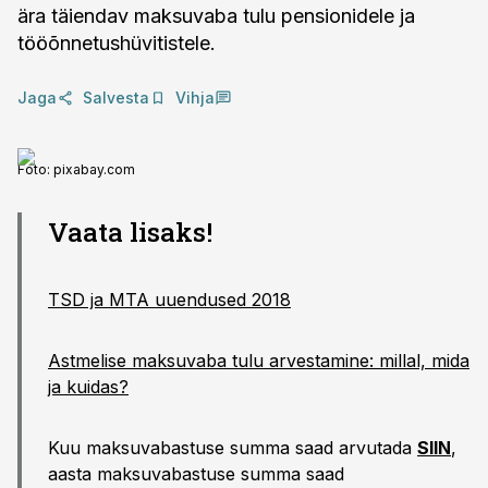
ära täiendav maksuvaba tulu pensionidele ja
tööõnnetushüvitistele.
Jaga
Salvesta
Vihja
Foto:
pixabay.com
Vaata lisaks!
TSD ja MTA uuendused 2018
Astmelise maksuvaba tulu arvestamine: millal, mida
ja kuidas?
Kuu maksuvabastuse summa saad arvutada
SIIN
,
aasta maksuvabastuse summa saad