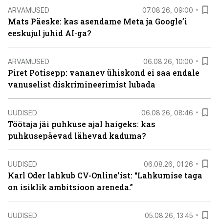
ARVAMUSED
07.08.26, 09:00
Mats Päeske: kas asendame Meta ja Google’i
eeskujul juhid AI-ga?
ARVAMUSED
06.08.26, 10:00
Piret Potisepp: vananev ühiskond ei saa endale
vanuselist diskrimineerimist lubada
UUDISED
06.08.26, 08:46
Töötaja jäi puhkuse ajal haigeks: kas
puhkusepäevad lähevad kaduma?
UUDISED
06.08.26, 01:26
Karl Oder lahkub CV-Online’ist: “Lahkumise taga
on isiklik ambitsioon areneda.”
UUDISED
05.08.26, 13:45