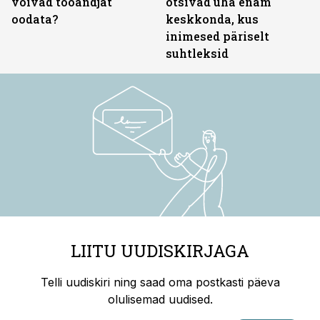
võivad tööandjat
otsivad üha enam
oodata?
keskkonda, kus
inimesed päriselt
suhtleksid
LIITU UUDISKIRJAGA
Telli uudiskiri ning saad oma postkasti päeva
olulisemad uudised.