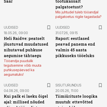
Saar
töötukassalt
palgatoetust?
Mis juhtudel tuleb tööandjal
palgatoetus riigile tagastada?
UUDISED
UUDISED
18.05.26, 09:00
31.07.26, 09:15
Heli Raidve: peatselt
Raport: eestlased
jõustuvad muudatused
peavad panema end
nihutavad puhkuse
valmis 45 aasta
aegumise tähtaegu
pikkuseks tööeluks
Tööandja puudulik
tegutsemine võib muuta
puhkusepäevad ka
aegumatuks!
ST
UUDISED
SISUTURUNDUS
04.08.26, 09:00
20.05.26, 11:00
Kui palk ei laeku õigel
Tiimiürituste loogika
ajal: millised nõuded
muutub: ettevõtted