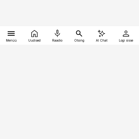
Menüü
Uudised
Raadio
Otsing
AI Chat
Logi sisse
Vana-Lõuna 39/1, 19094 Tallinn
(+372) 667 0111
personaliuudised@personaliuudised.ee
Telli
Reklaam
Firmast
Sisu kasutamisõigused
Ajakirjaniku
eetikakoodeks