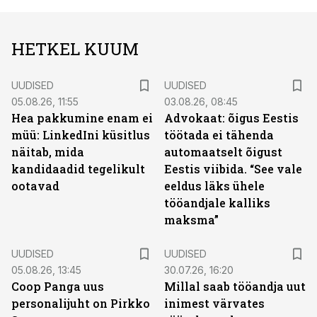
HETKEL KUUM
UUDISED
UUDISED
05.08.26, 11:55
03.08.26, 08:45
Hea pakkumine enam ei
Advokaat: õigus Eestis
müü: LinkedIni küsitlus
töötada ei tähenda
näitab, mida
automaatselt õigust
kandidaadid tegelikult
Eestis viibida. “See vale
ootavad
eeldus läks ühele
tööandjale kalliks
maksma”
UUDISED
UUDISED
05.08.26, 13:45
30.07.26, 16:20
Coop Panga uus
Millal saab tööandja uut
personalijuht on Pirkko
inimest värvates