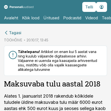
Telli
Avaleht
Kõik lood
Üritused
Podcastid
Videod
Teab
cebook
cebook
Tagasi
Twitter)
Twitter)
TÖÖHÕIVE
20.10.17, 13:45
kedIn
kedIn
Tähelepanu!
Artikkel on enam kui 5 aastat vana
ning kuulub väljaande digitaalsesse arhiivi.
ail
ail
Väljaanne ei uuenda ega kaasajasta arhiveeritud
sisu, mistõttu võib olla vajalik kaasaegsete
k
k
allikatega tutvumine
Maksuvaba tulu aastal 2018
Alates 1. jaanuarist 2018 rakendub kõikidele
tuludele üldine maksuvaba tulu määr 6000 eurot
aastas ehk 500 eurot kuus ja seoses sellega kaob