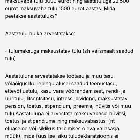
maksuvaba tulu 3000 eurot ning aastatuluga 22 500
eurot maksuvaba tulu 1500 eurot aastas.
Mida
peetakse aastatuluks?
Aastatulu hulka arvestatakse:
- tulumaksuga maksustatav tulu (sh välismaalt saadud
tulu)
Aastatuluna arvestatakse töötasu ja muu tasu,
võlaõigusliku lepingu alusel saadud teenustasu,
ettevõtlustulu, kasu vara võõrandamisest, rendi- ja
üüritulu, litsentsitasu, intress, dividend, maksustatav
pension, toetus, stipendium, preemia, hüvitis või muu
tulu.Aastatuluna ei arvestata maksuvabasid hüvitisi,
toetusi ja stipendiume ning maksuvabastusi (nt
eluaseme või isiklikus tarbimises oleva vallasasja
müük), mida füüsilise isiku tuludeklaratsioonis ei