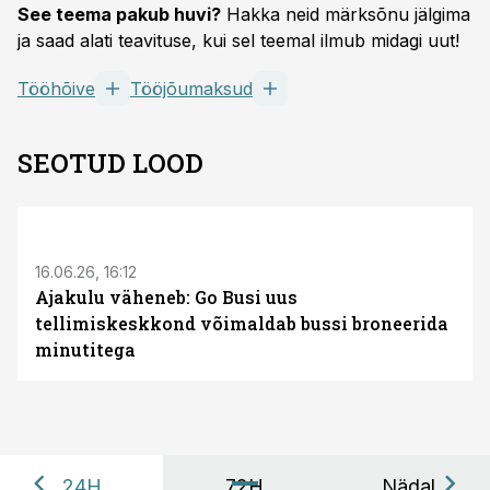
See teema pakub huvi?
Hakka neid märksõnu jälgima
ja saad alati teavituse, kui sel teemal ilmub midagi uut!
Tööhõive
Tööjõumaksud
SEOTUD LOOD
ST
16.06.26, 16:12
Ajakulu väheneb: Go Busi uus
tellimiskeskkond võimaldab bussi broneerida
minutitega
24H
72H
Nädal