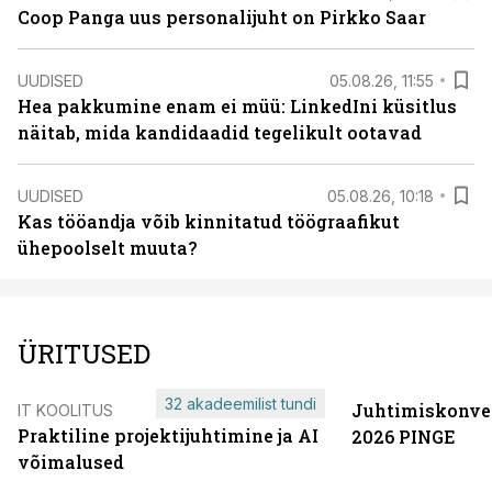
Coop Panga uus personalijuht on Pirkko Saar
UUDISED
05.08.26, 11:55
Hea pakkumine enam ei müü: LinkedIni küsitlus
näitab, mida kandidaadid tegelikult ootavad
UUDISED
05.08.26, 10:18
Kas tööandja võib kinnitatud töögraafikut
ühepoolselt muuta?
ÜRITUSED
32 akadeemilist tundi
Juhtimiskonve
IT KOOLITUS
Praktiline projektijuhtimine ja AI
2026 PINGE
võimalused