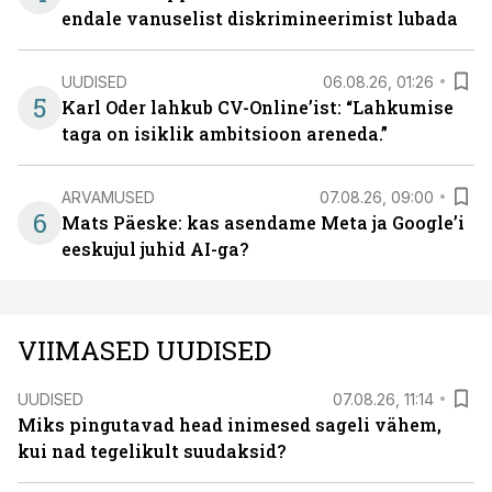
endale vanuselist diskrimineerimist lubada
UUDISED
06.08.26, 01:26
5
Karl Oder lahkub CV-Online’ist: “Lahkumise
taga on isiklik ambitsioon areneda.”
ARVAMUSED
07.08.26, 09:00
6
Mats Päeske: kas asendame Meta ja Google’i
eeskujul juhid AI-ga?
VIIMASED UUDISED
UUDISED
07.08.26, 11:14
Miks pingutavad head inimesed sageli vähem,
kui nad tegelikult suudaksid?