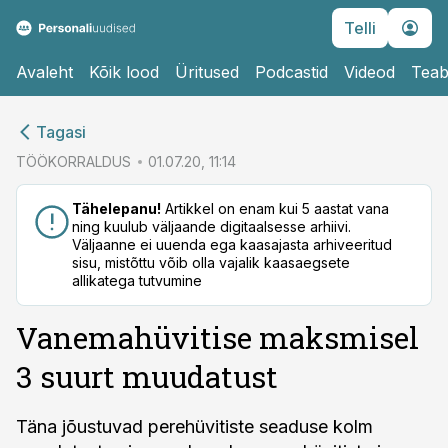
Telli
Avaleht
Kõik lood
Üritused
Podcastid
Videod
Teab
cebook
Tagasi
Twitter)
TÖÖKORRALDUS
01.07.20, 11:14
kedIn
Tähelepanu!
Artikkel on enam kui 5 aastat vana
ning kuulub väljaande digitaalsesse arhiivi.
ail
Väljaanne ei uuenda ega kaasajasta arhiveeritud
sisu, mistõttu võib olla vajalik kaasaegsete
k
allikatega tutvumine
Vanemahüvitise maksmisel
3 suurt muudatust
Täna jõustuvad perehüvitiste seaduse kolm