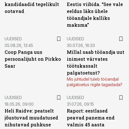
kandidaadid tegelikult
Eestis viibida. “See vale
ootavad
eeldus läks ühele
tööandjale kalliks
maksma”
UUDISED
UUDISED
05.08.26, 13:45
30.07.26, 16:20
Coop Panga uus
Millal saab tööandja uut
personalijuht on Pirkko
inimest värvates
Saar
töötukassalt
palgatoetust?
Mis juhtudel tuleb tööandjal
palgatoetus riigile tagastada?
UUDISED
UUDISED
18.05.26, 09:00
31.07.26, 09:15
Heli Raidve: peatselt
Raport: eestlased
jõustuvad muudatused
peavad panema end
nihutavad puhkuse
valmis 45 aasta