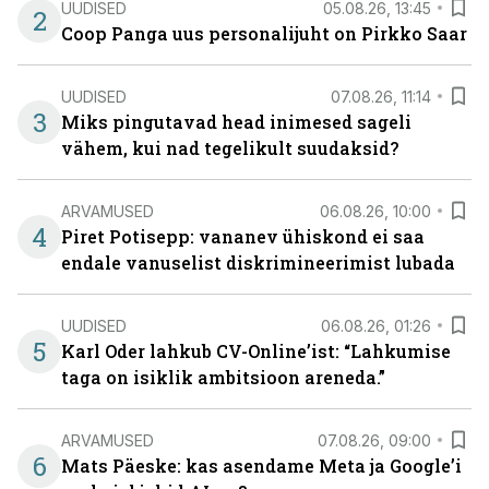
UUDISED
05.08.26, 13:45
2
Coop Panga uus personalijuht on Pirkko Saar
UUDISED
07.08.26, 11:14
3
Miks pingutavad head inimesed sageli
vähem, kui nad tegelikult suudaksid?
ARVAMUSED
06.08.26, 10:00
4
Piret Potisepp: vananev ühiskond ei saa
endale vanuselist diskrimineerimist lubada
UUDISED
06.08.26, 01:26
5
Karl Oder lahkub CV-Online’ist: “Lahkumise
taga on isiklik ambitsioon areneda.”
ARVAMUSED
07.08.26, 09:00
6
Mats Päeske: kas asendame Meta ja Google’i