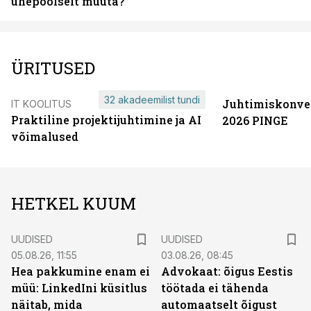
ühepoolselt muuta?
ÜRITUSED
32 akadeemilist tundi
Juhtimiskonve
IT KOOLITUS
Praktiline projektijuhtimine ja AI
2026 PINGE
võimalused
HETKEL KUUM
UUDISED
UUDISED
05.08.26, 11:55
03.08.26, 08:45
Hea pakkumine enam ei
Advokaat: õigus Eestis
müü: LinkedIni küsitlus
töötada ei tähenda
näitab, mida
automaatselt õigust