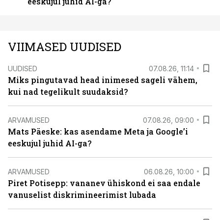
eeskujul juhid AI-ga?
VIIMASED UUDISED
UUDISED
07.08.26, 11:14
Miks pingutavad head inimesed sageli vähem,
kui nad tegelikult suudaksid?
ARVAMUSED
07.08.26, 09:00
Mats Päeske: kas asendame Meta ja Google’i
eeskujul juhid AI-ga?
ARVAMUSED
06.08.26, 10:00
Piret Potisepp: vananev ühiskond ei saa endale
vanuselist diskrimineerimist lubada