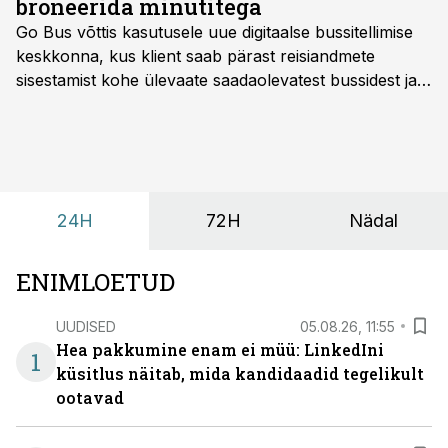
broneerida minutitega
Go Bus võttis kasutusele uue digitaalse bussitellimise
keskkonna, kus klient saab pärast reisiandmete
sisestamist kohe ülevaate saadaolevatest bussidest ja
esialgsest hinnast. Nii saab transpordi planeerimisega
kiiresti edasi liikuda hinnapakkumist ootamata.
24H
72H
Nädal
ENIMLOETUD
UUDISED
05.08.26, 11:55
Hea pakkumine enam ei müü: LinkedIni
1
küsitlus näitab, mida kandidaadid tegelikult
ootavad