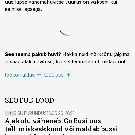
uue lapse vanemahüvitise suurus on väiksem kui
eelmise lapsega.
See teema pakub huvi?
Hakka neid märksõnu jälgima
ja saad alati teavituse, kui sel teemal ilmub midagi uut!
töökorraldus
tööõigus
SEOTUD LOOD
SISUTURUNDUS
16.06.26, 16:12
ST
Ajakulu väheneb: Go Busi uus
tellimiskeskkond võimaldab bussi