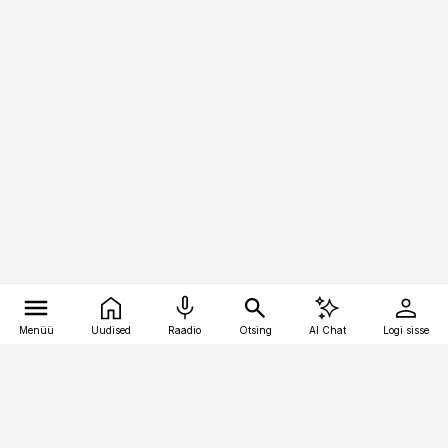
Menüü
Uudised
Raadio
Otsing
AI Chat
Logi sisse
Vana-Lõuna 39/1, 19094 Tallinn
(+372) 667 0111