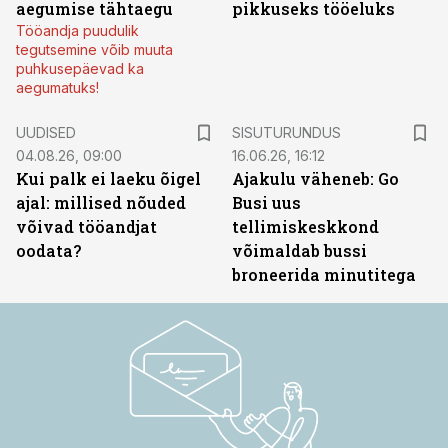
aegumise tähtaegu
pikkuseks tööeluks
Tööandja puudulik
tegutsemine võib muuta
puhkusepäevad ka
aegumatuks!
ST
UUDISED
SISUTURUNDUS
04.08.26, 09:00
16.06.26, 16:12
Kui palk ei laeku õigel
Ajakulu väheneb: Go
ajal: millised nõuded
Busi uus
võivad tööandjat
tellimiskeskkond
oodata?
võimaldab bussi
broneerida minutitega