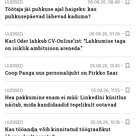
UUDISED
06.08.26, 08:46
Töötaja jäi puhkuse ajal haigeks: kas
puhkusepäevad lähevad kaduma?
UUDISED
06.08.26, 01:26
Karl Oder lahkub CV-Online’ist: “Lahkumise taga
on isiklik ambitsioon areneda.”
UUDISED
05.08.26, 13:45
Coop Panga uus personalijuht on Pirkko Saar
UUDISED
05.08.26, 11:55
Hea pakkumine enam ei müü: LinkedIni küsitlus
näitab, mida kandidaadid tegelikult ootavad
UUDISED
05.08.26, 10:18
Kas tööandja võib kinnitatud töögraafikut