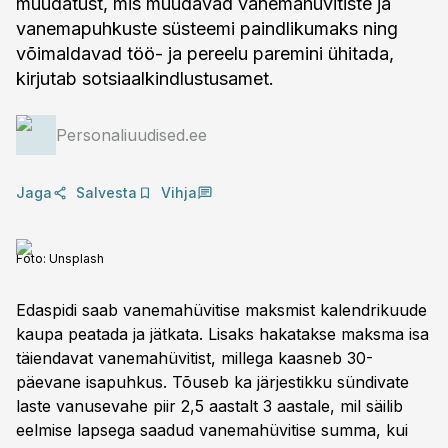
muudatust, mis muudavad vanemahüvitiste ja
vanemapuhkuste süsteemi paindlikumaks ning
võimaldavad töö- ja pereelu paremini ühitada,
kirjutab sotsiaalkindlustusamet.
Personaliuudised.ee
Jaga
Salvesta
Vihja
Foto:
Unsplash
Edaspidi saab vanemahüvitise maksmist kalendrikuude
kaupa peatada ja jätkata. Lisaks hakatakse maksma isa
täiendavat vanemahüvitist, millega kaasneb 30-
päevane isapuhkus. Tõuseb ka järjestikku sündivate
laste vanusevahe piir 2,5 aastalt 3 aastale, mil säilib
eelmise lapsega saadud vanemahüvitise summa, kui