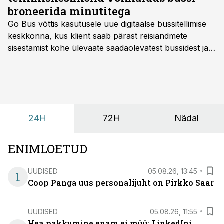
broneerida minutitega
Go Bus võttis kasutusele uue digitaalse bussitellimise
keskkonna, kus klient saab pärast reisiandmete
sisestamist kohe ülevaate saadaolevatest bussidest ja
esialgsest hinnast. Nii saab transpordi planeerimisega
kiiresti edasi liikuda hinnapakkumist ootamata.
24H
72H
Nädal
ENIMLOETUD
UUDISED
05.08.26, 13:45
1
Coop Panga uus personalijuht on Pirkko Saar
UUDISED
05.08.26, 11:55
Hea pakkumine enam ei müü: LinkedIni