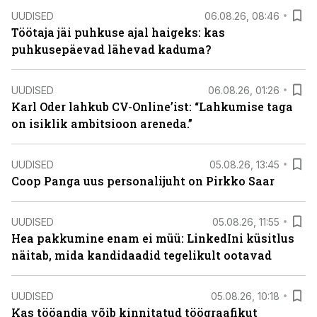
UUDISED
06.08.26, 08:46
Töötaja jäi puhkuse ajal haigeks: kas
puhkusepäevad lähevad kaduma?
UUDISED
06.08.26, 01:26
Karl Oder lahkub CV-Online’ist: “Lahkumise taga
on isiklik ambitsioon areneda.”
UUDISED
05.08.26, 13:45
Coop Panga uus personalijuht on Pirkko Saar
UUDISED
05.08.26, 11:55
Hea pakkumine enam ei müü: LinkedIni küsitlus
näitab, mida kandidaadid tegelikult ootavad
UUDISED
05.08.26, 10:18
Kas tööandja võib kinnitatud töögraafikut