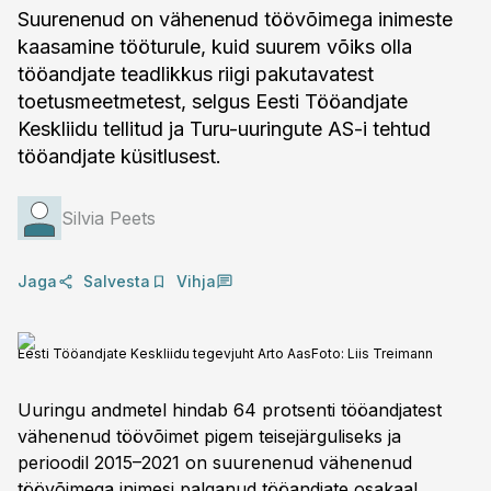
Suurenenud on vähenenud töövõimega inimeste
kaasamine tööturule, kuid suurem võiks olla
tööandjate teadlikkus riigi pakutavatest
toetusmeetmetest, selgus Eesti Tööandjate
Keskliidu tellitud ja Turu-uuringute AS-i tehtud
tööandjate küsitlusest.
Silvia Peets
Jaga
Salvesta
Vihja
Eesti Tööandjate Keskliidu tegevjuht Arto Aas
Foto:
Liis Treimann
Uuringu andmetel hindab 64 protsenti tööandjatest
vähenenud töövõimet pigem teisejärguliseks ja
perioodil 2015–2021 on suurenenud vähenenud
töövõimega inimesi palganud tööandjate osakaal,