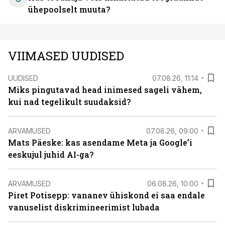
ühepoolselt muuta?
VIIMASED UUDISED
UUDISED
07.08.26, 11:14
Miks pingutavad head inimesed sageli vähem,
kui nad tegelikult suudaksid?
ARVAMUSED
07.08.26, 09:00
Mats Päeske: kas asendame Meta ja Google’i
eeskujul juhid AI-ga?
ARVAMUSED
06.08.26, 10:00
Piret Potisepp: vananev ühiskond ei saa endale
vanuselist diskrimineerimist lubada