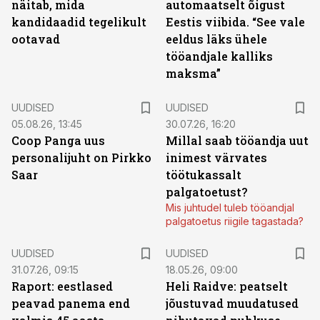
näitab, mida
automaatselt õigust
kandidaadid tegelikult
Eestis viibida. “See vale
ootavad
eeldus läks ühele
tööandjale kalliks
maksma”
UUDISED
UUDISED
05.08.26, 13:45
30.07.26, 16:20
Coop Panga uus
Millal saab tööandja uut
personalijuht on Pirkko
inimest värvates
Saar
töötukassalt
palgatoetust?
Mis juhtudel tuleb tööandjal
palgatoetus riigile tagastada?
UUDISED
UUDISED
31.07.26, 09:15
18.05.26, 09:00
Raport: eestlased
Heli Raidve: peatselt
peavad panema end
jõustuvad muudatused