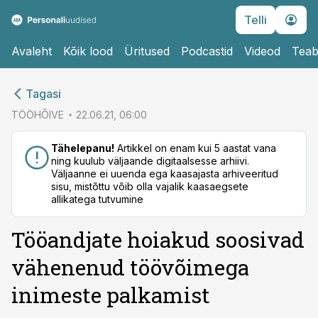
Telli
Avaleht
Kõik lood
Üritused
Podcastid
Videod
Teab
cebook
Tagasi
Twitter)
TÖÖHÕIVE
22.06.21, 06:00
kedIn
Tähelepanu!
Artikkel on enam kui 5 aastat vana
ning kuulub väljaande digitaalsesse arhiivi.
ail
Väljaanne ei uuenda ega kaasajasta arhiveeritud
sisu, mistõttu võib olla vajalik kaasaegsete
k
allikatega tutvumine
Tööandjate hoiakud soosivad
vähenenud töövõimega
inimeste palkamist