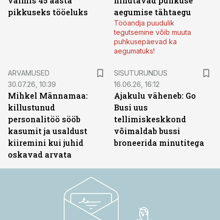
valmis 45 aasta
nihutavad puhkuse
pikkuseks tööeluks
aegumise tähtaegu
Tööandja puudulik
tegutsemine võib muuta
puhkusepäevad ka
aegumatuks!
ST
ARVAMUSED
SISUTURUNDUS
30.07.26, 10:39
16.06.26, 16:12
Mihkel Männamaa:
Ajakulu väheneb: Go
killustunud
Busi uus
personalitöö sööb
tellimiskeskkond
kasumit ja usaldust
võimaldab bussi
kiiremini kui juhid
broneerida minutitega
oskavad arvata