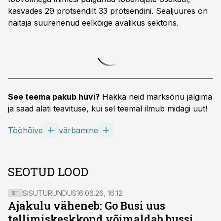
kasvades 29 protsendilt 33 protsendini. Sealjuures on
näitaja suurenenud eelkõige avalikus sektoris.
See teema pakub huvi?
Hakka neid märksõnu jälgima
ja saad alati teavituse, kui sel teemal ilmub midagi uut!
Tööhõive
värbamine
SEOTUD LOOD
SISUTURUNDUS
16.06.26, 16:12
ST
Ajakulu väheneb: Go Busi uus
tellimiskeskkond võimaldab bussi