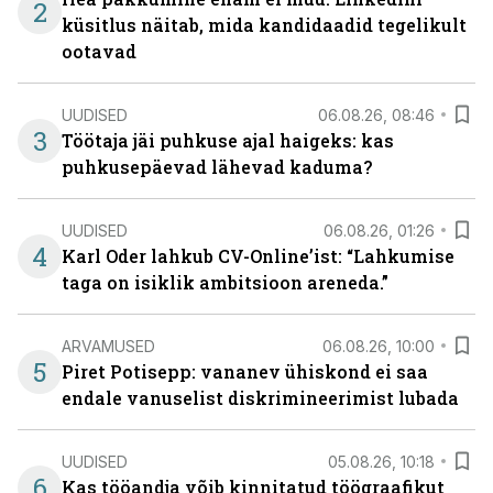
2
küsitlus näitab, mida kandidaadid tegelikult
ootavad
UUDISED
06.08.26, 08:46
3
Töötaja jäi puhkuse ajal haigeks: kas
puhkusepäevad lähevad kaduma?
UUDISED
06.08.26, 01:26
4
Karl Oder lahkub CV-Online’ist: “Lahkumise
taga on isiklik ambitsioon areneda.”
ARVAMUSED
06.08.26, 10:00
5
Piret Potisepp: vananev ühiskond ei saa
endale vanuselist diskrimineerimist lubada
UUDISED
05.08.26, 10:18
6
Kas tööandja võib kinnitatud töögraafikut