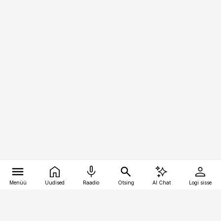
Menüü
Uudised
Raadio
Otsing
AI Chat
Logi sisse