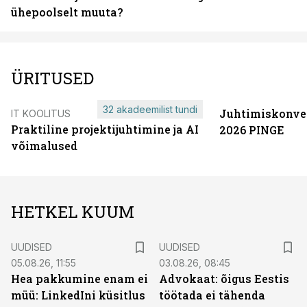
ühepoolselt muuta?
ÜRITUSED
32 akadeemilist tundi
Juhtimiskonve
IT KOOLITUS
Praktiline projektijuhtimine ja AI
2026 PINGE
võimalused
HETKEL KUUM
UUDISED
UUDISED
05.08.26, 11:55
03.08.26, 08:45
Hea pakkumine enam ei
Advokaat: õigus Eestis
müü: LinkedIni küsitlus
töötada ei tähenda