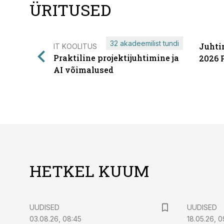
ÜRITUSED
32 akadeemilist tundi
Juhti
IT KOOLITUS
Praktiline projektijuhtimine ja
2026 
AI võimalused
HETKEL KUUM
UUDISED
UUDISED
03.08.26, 08:45
18.05.26, 0