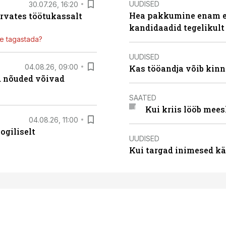
UUDISED
30.07.26, 16:20
Hea pakkumine enam ei
ärvates töötukassalt
kandidaadid tegelikult
ile tagastada?
UUDISED
04.08.26, 09:00
Kas tööandja võib kinn
ed nõuded võivad
SAATED
Kui kriis lööb mee
04.08.26, 11:00
ogiliselt
UUDISED
Kui targad inimesed kä