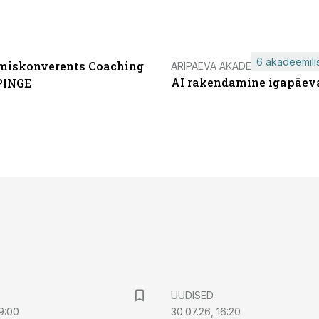
6 akadeemilis
miskonverents Coaching
ÄRIPÄEVA AKADEEMIA
AI rakendamine igapäev
PINGE
UUDISED
9:00
30.07.26, 16:20