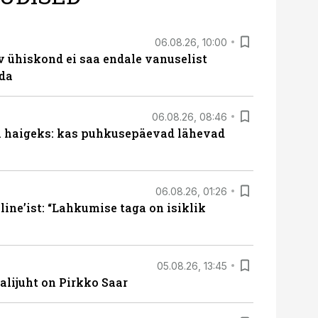
06.08.26, 10:00
v ühiskond ei saa endale vanuselist
ada
06.08.26, 08:46
al haigeks: kas puhkusepäevad lähevad
06.08.26, 01:26
ine’ist: “Lahkumise taga on isiklik
05.08.26, 13:45
lijuht on Pirkko Saar