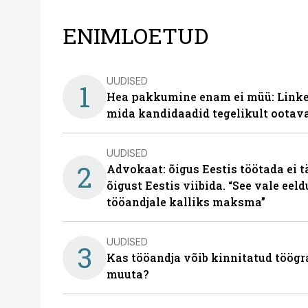
ENIMLOETUD
UUDISED
1
Hea pakkumine enam ei müü: Linked
mida kandidaadid tegelikult ootav
UUDISED
2
Advokaat: õigus Eestis töötada ei 
õigust Eestis viibida. “See vale eel
tööandjale kalliks maksma”
UUDISED
3
Kas tööandja võib kinnitatud töögr
muuta?