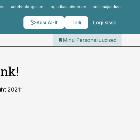
Iseteenindus
.ee
aritehnoloogia.ee
logistikauudised.ee
pollumajandus.ee
kinn
Telli Personaliuudised
Küsi AI-lt
Telli
Logi sisse
Minu Personaliuudised
ink!
juht 2021“