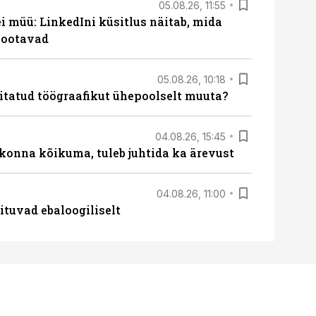
05.08.26, 11:55
 müü: LinkedIni küsitlus näitab, mida
 ootavad
05.08.26, 10:18
itatud töögraafikut ühepoolselt muuta?
04.08.26, 15:45
skonna kõikuma, tuleb juhtida ka ärevust
04.08.26, 11:00
ituvad ebaloogiliselt