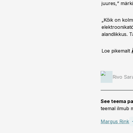
juures,“ märk
„Kõik on kolm 
elektroonikat
alandlikkus. T
Loe pikemalt
Rivo Sar
See teema pa
teemal ilmub m
Margus Rink