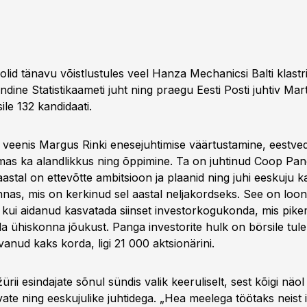
olid tänavu võistlustules veel Hanza Mechanicsi Balti klast
ndine Statistikaameti juht ning praegu Eesti Posti juhtiv Ma
ile 132 kandidaati.
ja veenis Margus Rinki enesejuhtimise väärtustamine, eestve
amas ka alandlikkus ning õppimine. Ta on juhtinud Coop Pan
aastal on ettevõtte ambitsioon ja plaanid ning juhi eeskuju 
innas, mis on kerkinud sel aastal neljakordseks. See on loon
e kui aidanud kasvatada siinset investorkogukonda, mis pike
da ühiskonna jõukust. Panga investorite hulk on börsile tul
anud kaks korda, ligi 21 000 aktsionärini.
žürii esindajate sõnul sündis valik keeruliselt, sest kõigi näo
vate ning eeskujulike juhtidega. „Hea meelega töötaks neist