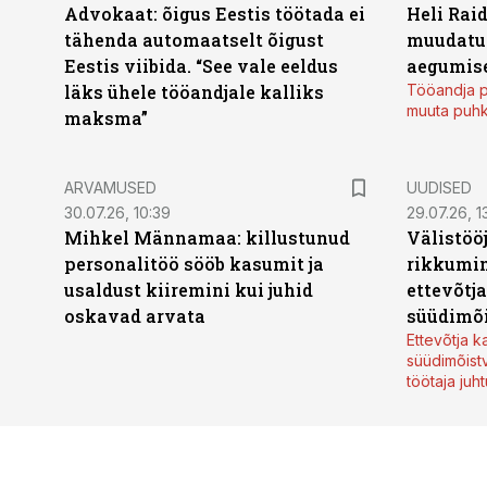
Advokaat: õigus Eestis töötada ei
Heli Raid
tähenda automaatselt õigust
muudatu
Eestis viibida. “See vale eeldus
aegumise
läks ühele tööandjale kalliks
Tööandja p
muuta puh
maksma”
ARVAMUSED
UUDISED
30.07.26, 10:39
29.07.26, 1
Mihkel Männamaa: killustunud
Välistöö
personalitöö sööb kasumit ja
rikkumin
usaldust kiiremini kui juhid
ettevõtj
oskavad arvata
süüdimõ
Ettevõtja 
süüdimõist
töötaja juh