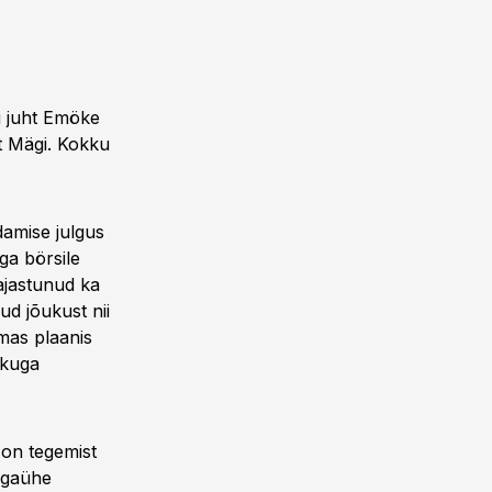
ri juht Emöke
rt Mägi. Kokku
damise julgus
ga börsile
kajastunud ka
ud jõukust nii
mas plaanis
ekuga
l on tegemist
 igaühe