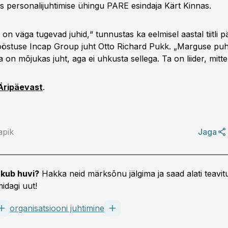
is personalijuhtimise ühingu PARE esindaja Kärt Kinnas.
on väga tugevad juhid,“ tunnustas ka eelmisel aastal tiitli p
ööstuse Incap Group juht Otto Richard Pukk. „Marguse pu
a on mõjukas juht, aga ei uhkusta sellega. Ta on liider, mitt
Äripäevast
.
apik
Jaga
kub huvi?
Hakka neid märksõnu jälgima ja saad alati teavitu
idagi uut!
organisatsiooni juhtimine