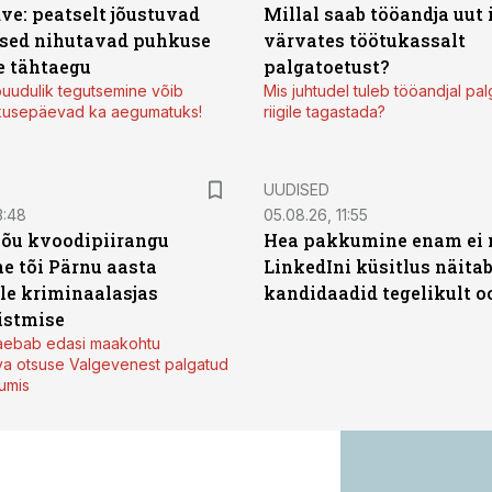
ve: peatselt jõustuvad
Millal saab tööandja uut
sed nihutavad puhkuse
värvates töötukassalt
 tähtaegu
palgatoetust?
uudulik tegutsemine võib
Mis juhtudel tuleb tööandjal pa
kusepäevad ka aegumatuks!
riigile tagastada?
UUDISED
3:48
05.08.26, 11:55
jõu kvoodipiirangu
Hea pakkumine enam ei 
e tõi Pärnu aasta
LinkedIni küsitlus näita
ale kriminaalasjas
kandidaadid tegelikult 
istmise
kaebab edasi maakohtu
va otsuse Valgevenest palgatud
tumis