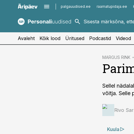
palgauudised.ee
raamatupidaja.ee
kaubandus.ee
imelineajalugu.ee
kinnisvarauudised.ee
imelineteadus.ee
Avaleht
Kõik lood
Üritused
Podcastid
Videod
cebook
cebook
MARGUS RINK
Parim
Twitter)
Twitter)
kedIn
kedIn
Sellel nädala
ail
ail
võitja. Sell
k
k
Rivo Sar
Kuula