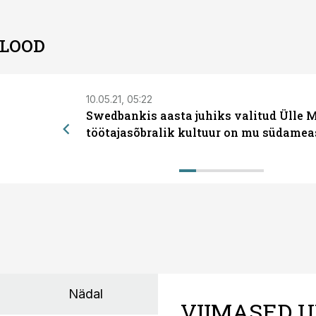
 LOOD
10.05.21, 05:22
Swedbankis aasta juhiks valitud Ülle M
töötajasõbralik kultuur on mu südamea
Nädal
VIIMASED U