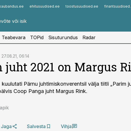
kaubandus.ee
ehitusuudised.ee
toostusuudised.ee
finantsuudised
Infopank
Radar
Teabevara
TOPid
Sisuturundus
Radar
27.08.21, 06:14
 juht 2021 on Margus R
l kuulutati Pärnu juhtimiskonverentsil välja tiitli „Parim 
e pälvis Coop Panga juht Margus Rink.
apik
Jaga
Salvesta
Vihja