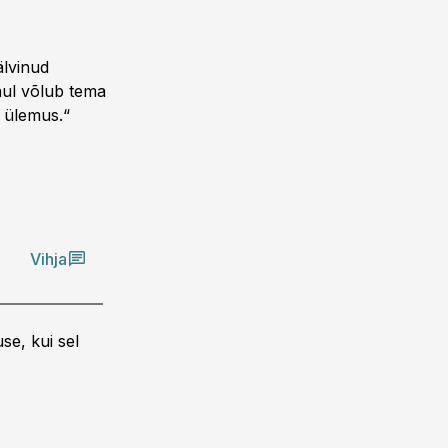
älvinud
hul võlub tema
e ülemus.“
Vihja
se, kui sel