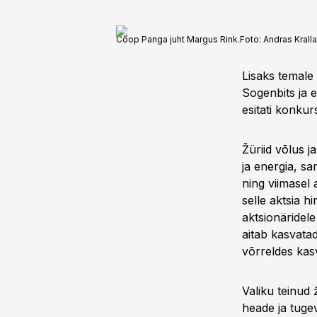
Coop Panga juht Margus Rink.
Foto:
Andras Kralla
Lisaks temale 
Sogenbits ja e
esitati konkurs
Žüriid võlus 
ja energia, s
ning viimasel 
selle aktsia h
aktsionäridel
aitab kasvata
võrreldes kasv
Valiku teinud 
heade ja tuge