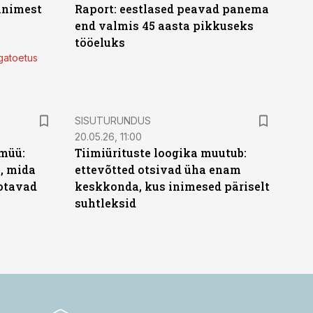
 inimest
Raport: eestlased peavad panema
end valmis 45 aasta pikkuseks
tööeluks
lgatoetus
ST
SISUTURUNDUS
20.05.26, 11:00
müü:
Tiimiürituste loogika muutub:
b, mida
ettevõtted otsivad üha enam
ootavad
keskkonda, kus inimesed päriselt
suhtleksid