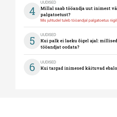
UUDISED
4
Millal saab tööandja uut inimest v
palgatoetust?
Mis juhtudel tuleb tööandjal palgatoetus riig
UUDISED
5
Kui palk ei laeku õigel ajal: millis
tööandjat oodata?
UUDISED
6
Kui targad inimesed käituvad ebalo