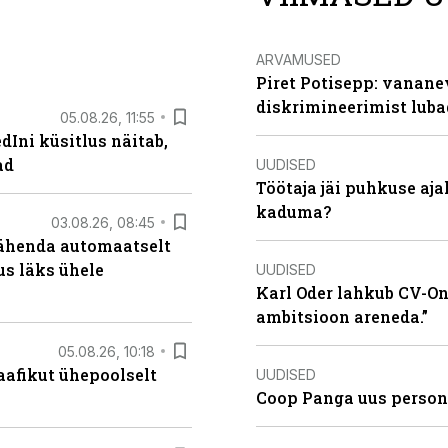
ARVAMUSED
Piret Potisepp: vanane
diskrimineerimist lub
05.08.26, 11:55
Ini küsitlus näitab,
ad
UUDISED
Töötaja jäi puhkuse aj
kaduma?
03.08.26, 08:45
tähenda automaatselt
dus läks ühele
UUDISED
Karl Oder lahkub CV-Onl
ambitsioon areneda.”
05.08.26, 10:18
aafikut ühepoolselt
UUDISED
Coop Panga uus persona