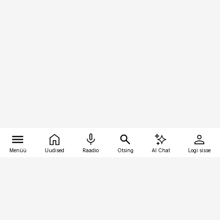
Menüü
Uudised
Raadio
Otsing
AI Chat
Logi sisse
Vana-Lõuna 39/1, 19094 Tallinn
(+372) 667 0111