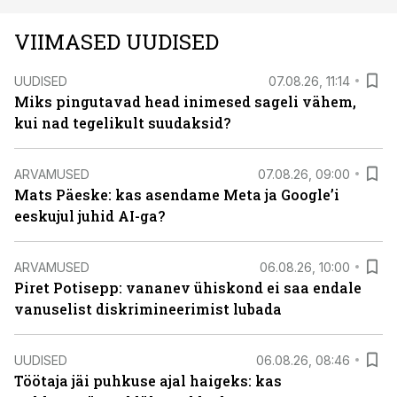
VIIMASED UUDISED
UUDISED
07.08.26, 11:14
Miks pingutavad head inimesed sageli vähem,
kui nad tegelikult suudaksid?
ARVAMUSED
07.08.26, 09:00
Mats Päeske: kas asendame Meta ja Google’i
eeskujul juhid AI-ga?
ARVAMUSED
06.08.26, 10:00
Piret Potisepp: vananev ühiskond ei saa endale
vanuselist diskrimineerimist lubada
UUDISED
06.08.26, 08:46
Töötaja jäi puhkuse ajal haigeks: kas