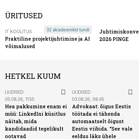
ÜRITUSED
32 akadeemilist tundi
Juhtimiskonve
IT KOOLITUS
Praktiline projektijuhtimine ja AI
2026 PINGE
võimalused
HETKEL KUUM
UUDISED
UUDISED
05.08.26, 11:55
03.08.26, 08:45
Hea pakkumine enam ei
Advokaat: õigus Eestis
müü: LinkedIni küsitlus
töötada ei tähenda
näitab, mida
automaatselt õigust
kandidaadid tegelikult
Eestis viibida. “See vale
ootavad
eeldus läks ühele