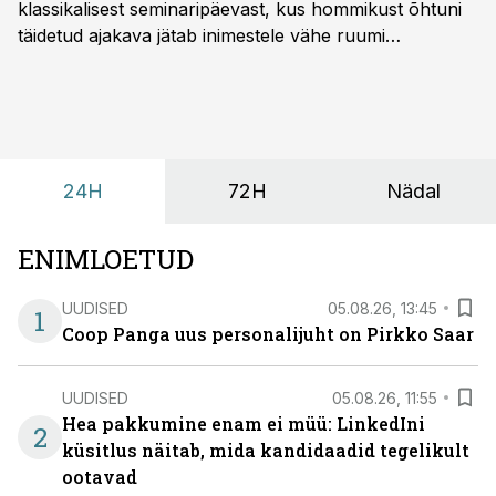
klassikalisest seminaripäevast, kus hommikust õhtuni
täidetud ajakava jätab inimestele vähe ruumi
omavaheliseks suhtluseks. Saates “Lõunapaus”
räägitakse, miks otsivad ettevõtted üha enam paikasid,
kus keskkond ise aitaks inimesed töörežiimist välja
tuua ning looks võimaluse rahulikumaks ja
sisulisemaks koosolemiseks.
24H
72H
Nädal
ENIMLOETUD
UUDISED
05.08.26, 13:45
1
Coop Panga uus personalijuht on Pirkko Saar
UUDISED
05.08.26, 11:55
Hea pakkumine enam ei müü: LinkedIni
2
küsitlus näitab, mida kandidaadid tegelikult
ootavad