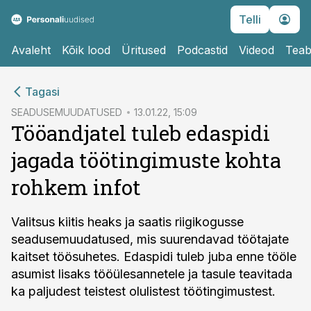
Telli
Avaleht
Kõik lood
Üritused
Podcastid
Videod
Teab
cebook
Tagasi
Twitter)
SEADUSEMUUDATUSED
13.01.22, 15:09
Tööandjatel tuleb edaspidi
kedIn
jagada töötingimuste kohta
ail
rohkem infot
k
Valitsus kiitis heaks ja saatis riigikogusse
seadusemuudatused, mis suurendavad töötajate
kaitset töösuhetes. Edaspidi tuleb juba enne tööle
asumist lisaks tööülesannetele ja tasule teavitada
ka paljudest teistest olulistest töötingimustest.