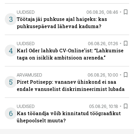
UUDISED
06.08.26, 08:46
3
Töötaja jäi puhkuse ajal haigeks: kas
puhkusepäevad lähevad kaduma?
UUDISED
06.08.26, 01:26
4
Karl Oder lahkub CV-Online’ist: “Lahkumise
taga on isiklik ambitsioon areneda.”
ARVAMUSED
06.08.26, 10:00
5
Piret Potisepp: vananev ühiskond ei saa
endale vanuselist diskrimineerimist lubada
UUDISED
05.08.26, 10:18
6
Kas tööandja võib kinnitatud töögraafikut
ühepoolselt muuta?