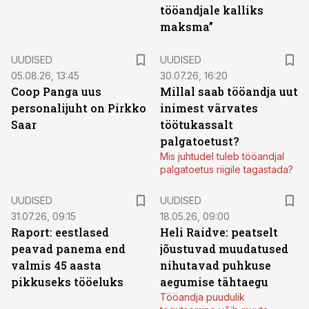
tööandjale kalliks
maksma”
UUDISED
UUDISED
05.08.26, 13:45
30.07.26, 16:20
Coop Panga uus
Millal saab tööandja uut
personalijuht on Pirkko
inimest värvates
Saar
töötukassalt
palgatoetust?
Mis juhtudel tuleb tööandjal
palgatoetus riigile tagastada?
UUDISED
UUDISED
31.07.26, 09:15
18.05.26, 09:00
Raport: eestlased
Heli Raidve: peatselt
peavad panema end
jõustuvad muudatused
valmis 45 aasta
nihutavad puhkuse
pikkuseks tööeluks
aegumise tähtaegu
Tööandja puudulik