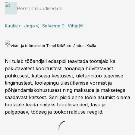
Personaliuudised.ee
Kuula
Jaga
Salvesta
Vihja
Tervise- ja tööminister Tanel Kiik
Foto:
Andras Kralla
Nii tuleb tööandjail edaspidi teavitada töötajaid ka
pakutavatest koolitustest, tööandja hüvitatavast
puhkusest, katseaja kestusest, ületunnitöö tegemise
tingimustest, töölepingu ülesütlemise vormist ja
põhjendamiskohustusest ning maksude ja maksetega
saadavast kaitsest. Seni pidid enne tööle asumist olema
töötajale teada näiteks tööülesanded, tasu ja
palgapäev, tööaeg ja töökorralduse reeglid.