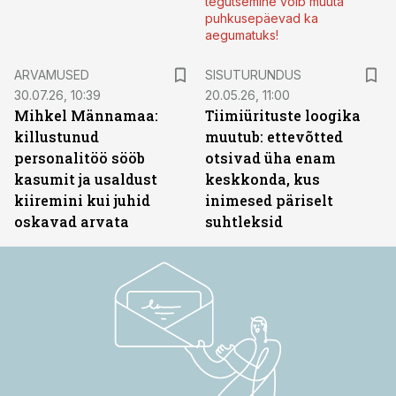
tegutsemine võib muuta
puhkusepäevad ka
aegumatuks!
ST
ARVAMUSED
SISUTURUNDUS
30.07.26, 10:39
20.05.26, 11:00
Mihkel Männamaa:
Tiimiürituste loogika
killustunud
muutub: ettevõtted
personalitöö sööb
otsivad üha enam
kasumit ja usaldust
keskkonda, kus
kiiremini kui juhid
inimesed päriselt
oskavad arvata
suhtleksid