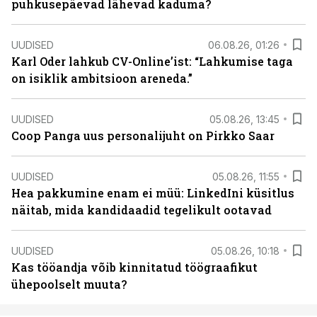
puhkusepäevad lähevad kaduma?
UUDISED
06.08.26, 01:26
Karl Oder lahkub CV-Online’ist: “Lahkumise taga
on isiklik ambitsioon areneda.”
UUDISED
05.08.26, 13:45
Coop Panga uus personalijuht on Pirkko Saar
UUDISED
05.08.26, 11:55
Hea pakkumine enam ei müü: LinkedIni küsitlus
näitab, mida kandidaadid tegelikult ootavad
UUDISED
05.08.26, 10:18
Kas tööandja võib kinnitatud töögraafikut
ühepoolselt muuta?