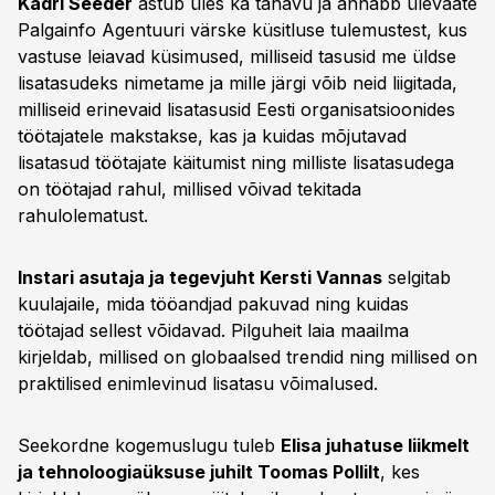
Kadri Seeder
astub üles ka tänavu ja annabb ülevaate
Palgainfo Agentuuri värske küsitluse tulemustest, kus
vastuse leiavad küsimused, milliseid tasusid me üldse
lisatasudeks nimetame ja mille järgi võib neid liigitada,
milliseid erinevaid lisatasusid Eesti organisatsioonides
töötajatele makstakse, kas ja kuidas mõjutavad
lisatasud töötajate käitumist ning milliste lisatasudega
on töötajad rahul, millised võivad tekitada
rahulolematust.
Instari asutaja ja tegevjuht Kersti Vannas
selgitab
kuulajaile, mida tööandjad pakuvad ning kuidas
töötajad sellest võidavad. Pilguheit laia maailma
kirjeldab, millised on globaalsed trendid ning millised on
praktilised enimlevinud lisatasu võimalused.
Seekordne kogemuslugu tuleb
Elisa juhatuse liikmelt
ja tehnoloogiaüksuse juhilt Toomas Pollilt
, kes