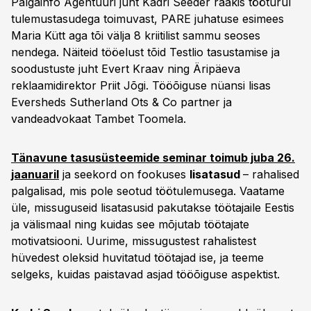
Palgainfo Agentuuri juht Kadri Seeder rääkis tööturul
tulemustasudega toimuvast, PARE juhatuse esimees
Maria Kütt aga tõi välja 8 kriitilist sammu seoses
nendega. Näiteid tööelust tõid Testlio tasustamise ja
soodustuste juht Evert Kraav ning Äripäeva
reklaamidirektor Priit Jõgi. Tööõiguse nüansi lisas
Eversheds Sutherland Ots & Co partner ja
vandeadvokaat Tambet Toomela.
Tänavune tasusüsteemide seminar toimub juba 26.
jaanuaril
ja seekord on fookuses
lisatasud
– rahalised
palgalisad, mis pole seotud töötulemusega. Vaatame
üle, missuguseid lisatasusid pakutakse töötajaile Eestis
ja välismaal ning kuidas see mõjutab töötajate
motivatsiooni. Uurime, missugustest rahalistest
hüvedest oleksid huvitatud töötajad ise, ja teeme
selgeks, kuidas paistavad asjad tööõiguse aspektist.