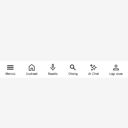
Menüü
Uudised
Raadio
Otsing
AI Chat
Logi sisse
Vana-Lõuna 39/1, 19094 Tallinn
(+372) 667 0111
personaliuudised@personaliuudised.ee