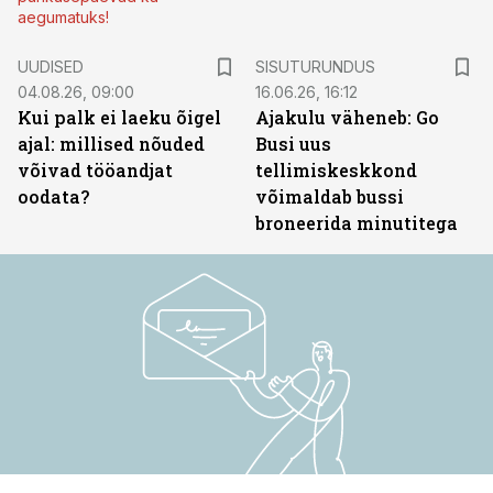
aegumatuks!
ST
UUDISED
SISUTURUNDUS
04.08.26, 09:00
16.06.26, 16:12
Kui palk ei laeku õigel
Ajakulu väheneb: Go
ajal: millised nõuded
Busi uus
võivad tööandjat
tellimiskeskkond
oodata?
võimaldab bussi
broneerida minutitega