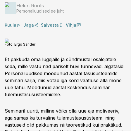
Helen Roots
Personaliuudised.ee juht
Kuula
Jaga
Salvesta
Vihja
Foto:
Ergo Sander
Et pakkuda oma lugejaile ja sündmustel osalejatele
seda, mille vastu nad päriselt huvi tunnevad, algatasid
Personaliuudised möödunud aastal tasusüsteemide
seminari sarja, mis võtab iga kord vaatluse alla mõne
uue tahu. Möödunud aastal keskendus seminar
tulemustasusüsteemidele.
Seminaril uuriti, milline võiks olla uue aja motiveeriv,
aga samas ka turvaline tulemustasusüsteem, ning
vastuseid olid pakkumas nii teoreetikud kui praktikud.