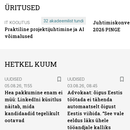
ÜRITUSED
32 akadeemilist tundi
Juhtimiskonve
IT KOOLITUS
Praktiline projektijuhtimine ja AI
2026 PINGE
võimalused
HETKEL KUUM
UUDISED
UUDISED
05.08.26, 11:55
03.08.26, 08:45
Hea pakkumine enam ei
Advokaat: õigus Eestis
müü: LinkedIni küsitlus
töötada ei tähenda
näitab, mida
automaatselt õigust
kandidaadid tegelikult
Eestis viibida. “See vale
ootavad
eeldus läks ühele
tööandjale kalliks