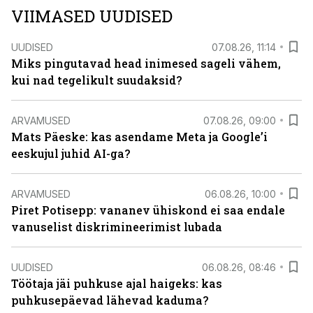
VIIMASED UUDISED
UUDISED
07.08.26, 11:14
Miks pingutavad head inimesed sageli vähem,
kui nad tegelikult suudaksid?
ARVAMUSED
07.08.26, 09:00
Mats Päeske: kas asendame Meta ja Google’i
eeskujul juhid AI-ga?
ARVAMUSED
06.08.26, 10:00
Piret Potisepp: vananev ühiskond ei saa endale
vanuselist diskrimineerimist lubada
UUDISED
06.08.26, 08:46
Töötaja jäi puhkuse ajal haigeks: kas
puhkusepäevad lähevad kaduma?