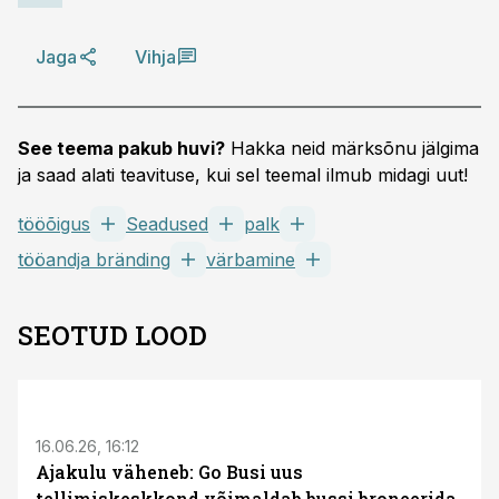
Jaga
Vihja
See teema pakub huvi?
Hakka neid märksõnu jälgima
ja saad alati teavituse, kui sel teemal ilmub midagi uut!
tööõigus
Seadused
palk
tööandja bränding
värbamine
SEOTUD LOOD
ST
16.06.26, 16:12
Ajakulu väheneb: Go Busi uus
tellimiskeskkond võimaldab bussi broneerida