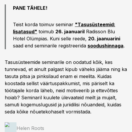
PANE TÄHELE!
Teist korda toimuv seminar
"Tasusüsteemid:
lisatasud"
toimub
26. jaanuaril
Radisson Blu
Hotel Olümpias. Kuni selle reede,
20. jaanuarini
saad end seminarile registreerida
soodushinnaga
.
Tasusüsteemide seminarile on oodatud kõik, kes
tunnevad, et ainult palgast kipub väheks jääma ning ka
tasuta pitsa ja pinksilaud enam ei meelita. Kuidas
koostada sellist väärtuspakkumist, mis päriselt ka
töötajaile korda läheb, neid motiveerib ja ettevõttes
hoiab? Seminaril kuulete ülevaateid meilt ja mujalt,
samuti kogemuslugusid ja juriidilisi nõuandeid, kuidas
seda kõike nõuetekohaselt vormistada.
Helen Roots