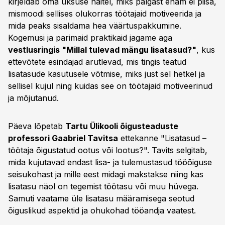
kirjeldab oma üksuse näitel, miks palgast enam ei piisa,
mismoodi sellises olukorras töötajaid motiveerida ja
mida peaks sisaldama hea väärtuspakkumine.
Kogemusi ja parimaid praktikaid jagame aga
vestlusringis "Millal tulevad mängu lisatasud?"
, kus
ettevõtete esindajad arutlevad, mis tingis teatud
lisatasude kasutusele võtmise, miks just sel hetkel ja
sellisel kujul ning kuidas see on töötajaid motiveerinud
ja mõjutanud.
Päeva lõpetab
Tartu Ülikooli õigusteaduste
professori Gaabriel Tavitsa
ettekanne "Lisatasud –
töötaja õigustatud ootus või lootus?". Tavits selgitab,
mida kujutavad endast lisa- ja tulemustasud tööõiguse
seisukohast ja mille eest midagi makstakse niing kas
lisatasu näol on tegemist töötasu või muu hüvega.
Samuti vaatame üle lisatasu määramisega seotud
õiguslikud aspektid ja ohukohad tööandja vaatest.