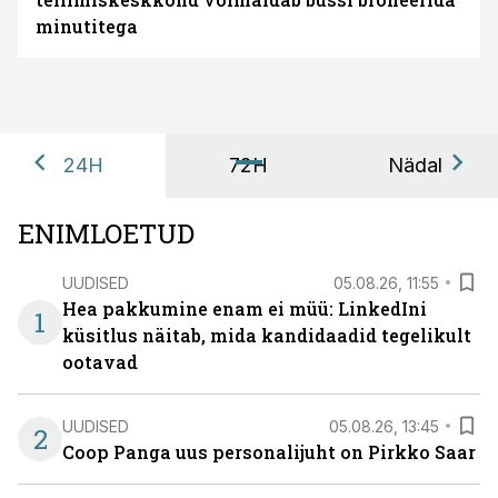
minutitega
24H
72H
Nädal
ENIMLOETUD
UUDISED
05.08.26, 11:55
Hea pakkumine enam ei müü: LinkedIni
1
küsitlus näitab, mida kandidaadid tegelikult
ootavad
UUDISED
05.08.26, 13:45
2
Coop Panga uus personalijuht on Pirkko Saar