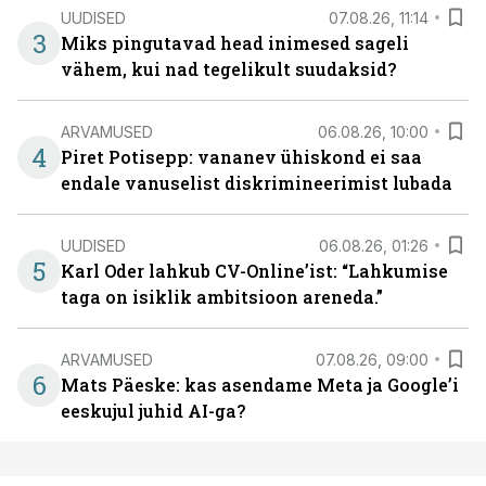
UUDISED
07.08.26, 11:14
3
Miks pingutavad head inimesed sageli
vähem, kui nad tegelikult suudaksid?
ARVAMUSED
06.08.26, 10:00
4
Piret Potisepp: vananev ühiskond ei saa
endale vanuselist diskrimineerimist lubada
UUDISED
06.08.26, 01:26
5
Karl Oder lahkub CV-Online’ist: “Lahkumise
taga on isiklik ambitsioon areneda.”
ARVAMUSED
07.08.26, 09:00
6
Mats Päeske: kas asendame Meta ja Google’i
eeskujul juhid AI-ga?