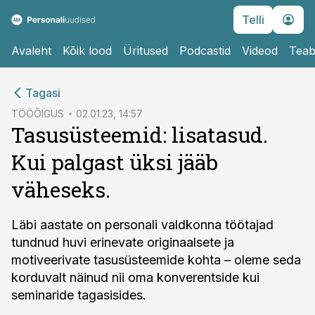
Telli
Avaleht
Kõik lood
Üritused
Podcastid
Videod
Teab
cebook
cebook
Tagasi
Twitter)
Twitter)
TÖÖÕIGUS
02.01.23, 14:57
Tasusüsteemid: lisatasud.
kedIn
kedIn
Kui palgast üksi jääb
ail
ail
väheseks.
k
k
Läbi aastate on personali valdkonna töötajad
tundnud huvi erinevate originaalsete ja
motiveerivate tasusüsteemide kohta – oleme seda
korduvalt näinud nii oma konverentside kui
seminaride tagasisides.