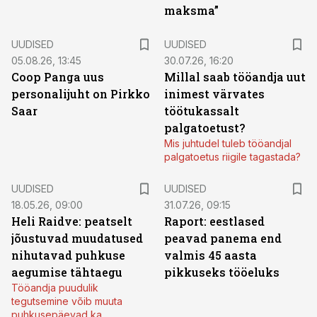
maksma”
UUDISED
UUDISED
05.08.26, 13:45
30.07.26, 16:20
Coop Panga uus
Millal saab tööandja uut
personalijuht on Pirkko
inimest värvates
Saar
töötukassalt
palgatoetust?
Mis juhtudel tuleb tööandjal
palgatoetus riigile tagastada?
UUDISED
UUDISED
18.05.26, 09:00
31.07.26, 09:15
Heli Raidve: peatselt
Raport: eestlased
jõustuvad muudatused
peavad panema end
nihutavad puhkuse
valmis 45 aasta
aegumise tähtaegu
pikkuseks tööeluks
Tööandja puudulik
tegutsemine võib muuta
puhkusepäevad ka