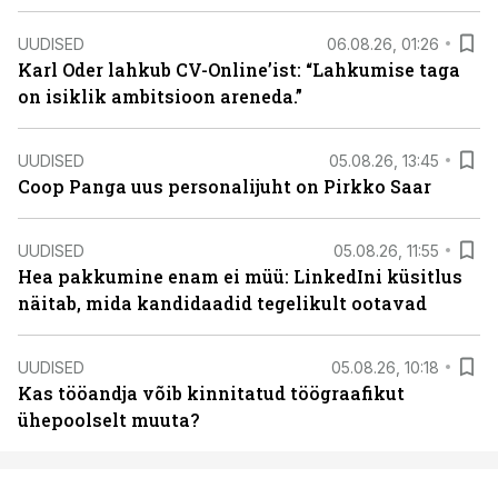
UUDISED
06.08.26, 01:26
Karl Oder lahkub CV-Online’ist: “Lahkumise taga
on isiklik ambitsioon areneda.”
UUDISED
05.08.26, 13:45
Coop Panga uus personalijuht on Pirkko Saar
UUDISED
05.08.26, 11:55
Hea pakkumine enam ei müü: LinkedIni küsitlus
näitab, mida kandidaadid tegelikult ootavad
UUDISED
05.08.26, 10:18
Kas tööandja võib kinnitatud töögraafikut
ühepoolselt muuta?