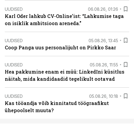
UUDISED
06.08.26, 01:26
Karl Oder lahkub CV-Online’ist: “Lahkumise taga
on isiklik ambitsioon areneda.”
UUDISED
05.08.26, 13:45
Coop Panga uus personalijuht on Pirkko Saar
UUDISED
05.08.26, 11:55
Hea pakkumine enam ei müü: LinkedIni küsitlus
näitab, mida kandidaadid tegelikult ootavad
UUDISED
05.08.26, 10:18
Kas tööandja võib kinnitatud töögraafikut
ühepoolselt muuta?