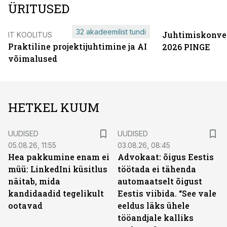
ÜRITUSED
32 akadeemilist tundi
Juhtimiskonve
IT KOOLITUS
Praktiline projektijuhtimine ja AI
2026 PINGE
võimalused
HETKEL KUUM
UUDISED
UUDISED
05.08.26, 11:55
03.08.26, 08:45
Hea pakkumine enam ei
Advokaat: õigus Eestis
müü: LinkedIni küsitlus
töötada ei tähenda
näitab, mida
automaatselt õigust
kandidaadid tegelikult
Eestis viibida. “See vale
ootavad
eeldus läks ühele
tööandjale kalliks