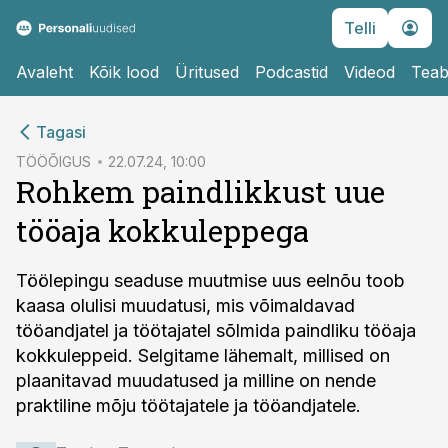
Telli
Avaleht
Kõik lood
Üritused
Podcastid
Videod
Teab
cebook
Tagasi
Twitter)
TÖÖÕIGUS
22.07.24, 10:00
Rohkem paindlikkust uue
kedIn
tööaja kokkuleppega
ail
k
Töölepingu seaduse muutmise uus eelnõu toob
kaasa olulisi muudatusi, mis võimaldavad
tööandjatel ja töötajatel sõlmida paindliku tööaja
kokkuleppeid. Selgitame lähemalt, millised on
plaanitavad muudatused ja milline on nende
praktiline mõju töötajatele ja tööandjatele.