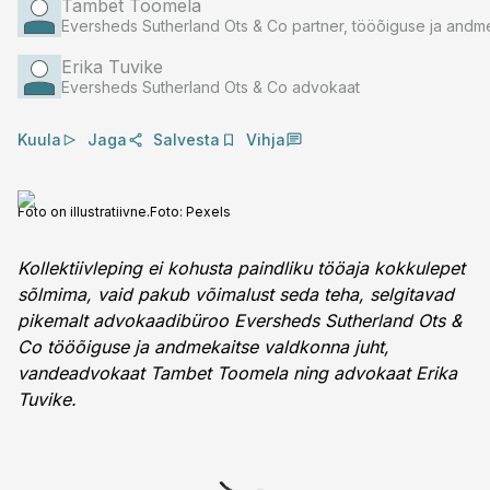
Tambet Toomela
Eversheds Sutherland Ots & Co partner, tööõiguse ja andme
Erika Tuvike
Eversheds Sutherland Ots & Co advokaat
Kuula
Jaga
Salvesta
Vihja
Foto on illustratiivne.
Foto:
Pexels
Kollektiivleping ei kohusta paindliku tööaja kokkulepet
sõlmima, vaid pakub võimalust seda teha, selgitavad
pikemalt advokaadibüroo Eversheds Sutherland Ots &
Co tööõiguse ja andmekaitse valdkonna juht,
vandeadvokaat Tambet Toomela ning advokaat Erika
Tuvike.