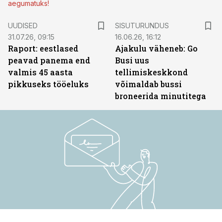
aegumatuks!
ST
UUDISED
SISUTURUNDUS
31.07.26, 09:15
16.06.26, 16:12
Raport: eestlased
Ajakulu väheneb: Go
peavad panema end
Busi uus
valmis 45 aasta
tellimiskeskkond
pikkuseks tööeluks
võimaldab bussi
broneerida minutitega