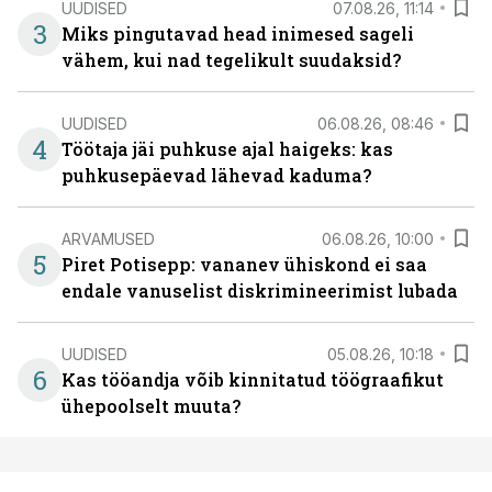
UUDISED
07.08.26, 11:14
3
Miks pingutavad head inimesed sageli
vähem, kui nad tegelikult suudaksid?
UUDISED
06.08.26, 08:46
4
Töötaja jäi puhkuse ajal haigeks: kas
puhkusepäevad lähevad kaduma?
ARVAMUSED
06.08.26, 10:00
5
Piret Potisepp: vananev ühiskond ei saa
endale vanuselist diskrimineerimist lubada
UUDISED
05.08.26, 10:18
6
Kas tööandja võib kinnitatud töögraafikut
ühepoolselt muuta?