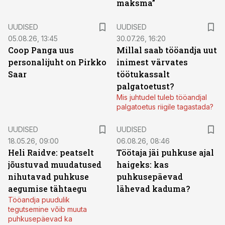
maksma”
UUDISED
UUDISED
05.08.26, 13:45
30.07.26, 16:20
Coop Panga uus
Millal saab tööandja uut
personalijuht on Pirkko
inimest värvates
Saar
töötukassalt
palgatoetust?
Mis juhtudel tuleb tööandjal
palgatoetus riigile tagastada?
UUDISED
UUDISED
18.05.26, 09:00
06.08.26, 08:46
Heli Raidve: peatselt
Töötaja jäi puhkuse ajal
jõustuvad muudatused
haigeks: kas
nihutavad puhkuse
puhkusepäevad
aegumise tähtaegu
lähevad kaduma?
Tööandja puudulik
tegutsemine võib muuta
puhkusepäevad ka