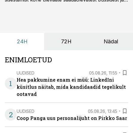
esialgsest hinnast. Nii saab transpordi planeerimisega
kiiresti edasi liikuda hinnapakkumist ootamata.
24H
72H
Nädal
ENIMLOETUD
UUDISED
05.08.26, 11:55
Hea pakkumine enam ei müü: LinkedIni
1
küsitlus näitab, mida kandidaadid tegelikult
ootavad
UUDISED
05.08.26, 13:45
2
Coop Panga uus personalijuht on Pirkko Saar