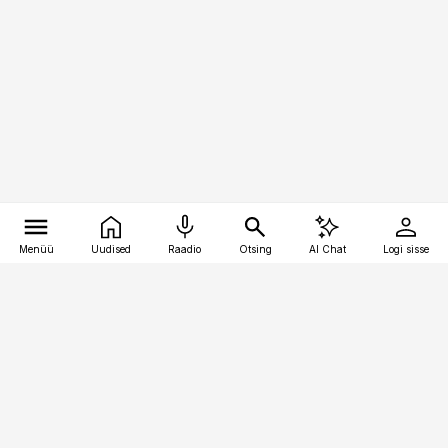
Menüü
Uudised
Raadio
Otsing
AI Chat
Logi sisse
Vana-Lõuna 39/1, 19094 Tallinn
(+372) 667 0111
personaliuudised@personaliuudised.ee