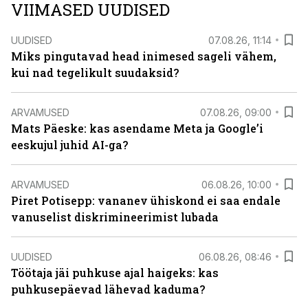
VIIMASED UUDISED
UUDISED
07.08.26, 11:14
Miks pingutavad head inimesed sageli vähem,
kui nad tegelikult suudaksid?
ARVAMUSED
07.08.26, 09:00
Mats Päeske: kas asendame Meta ja Google’i
eeskujul juhid AI-ga?
ARVAMUSED
06.08.26, 10:00
Piret Potisepp: vananev ühiskond ei saa endale
vanuselist diskrimineerimist lubada
UUDISED
06.08.26, 08:46
Töötaja jäi puhkuse ajal haigeks: kas
puhkusepäevad lähevad kaduma?