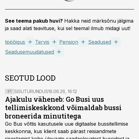
See teema pakub huvi?
Hakka neid märksõnu jälgima
ja saad alati teavituse, kui sel teemal ilmub midagi uut!
tööõigus
Tervis
Pension
Seadused
Seadusemuudatused
SEOTUD LOOD
SISUTURUNDUS
16.06.26, 16:12
ST
Ajakulu väheneb: Go Busi uus
tellimiskeskkond võimaldab bussi
broneerida minutitega
Go Bus võttis kasutusele uue digitaalse bussitellimise
keskkonna, kus klient saab pärast reisiandmete
sisestamist kohe ülevaate saadaolevatest bussidest ja