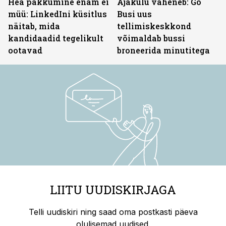
Hea pakkumine enam ei
Ajakulu väheneb: Go
müü: LinkedIni küsitlus
Busi uus
näitab, mida
tellimiskeskkond
kandidaadid tegelikult
võimaldab bussi
ootavad
broneerida minutitega
LIITU UUDISKIRJAGA
Telli uudiskiri ning saad oma postkasti päeva
olulisemad uudised.