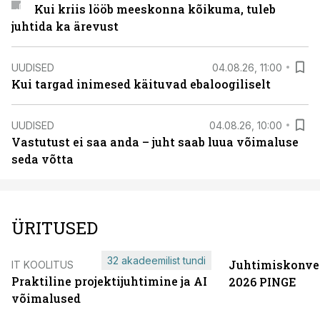
Kui kriis lööb meeskonna kõikuma, tuleb
juhtida ka ärevust
UUDISED
04.08.26, 11:00
Kui targad inimesed käituvad ebaloogiliselt
UUDISED
04.08.26, 10:00
Vastutust ei saa anda – juht saab luua võimaluse
seda võtta
ÜRITUSED
32 akadeemilist tundi
Juhtimiskonve
IT KOOLITUS
Praktiline projektijuhtimine ja AI
2026 PINGE
võimalused