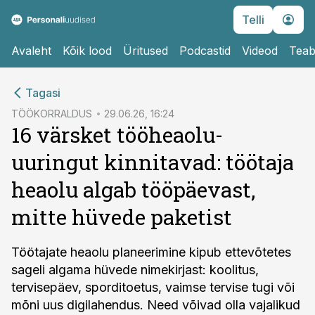
Telli
Avaleht
Kõik lood
Üritused
Podcastid
Videod
Teab
cebook
Tagasi
Twitter)
TÖÖKORRALDUS
29.06.26, 16:24
16 värsket tööheaolu-
kedIn
uuringut kinnitavad: töötaja
ail
heaolu algab tööpäevast,
k
mitte hüvede paketist
Töötajate heaolu planeerimine kipub ettevõtetes
sageli algama hüvede nimekirjast: koolitus,
tervisepäev, sporditoetus, vaimse tervise tugi või
mõni uus digilahendus. Need võivad olla vajalikud