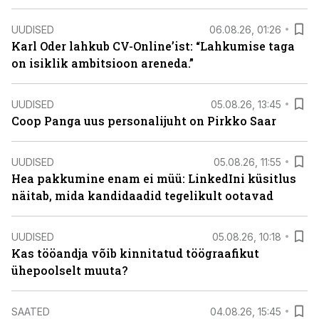
UUDISED
06.08.26, 01:26
Karl Oder lahkub CV-Online’ist: “Lahkumise taga
on isiklik ambitsioon areneda.”
UUDISED
05.08.26, 13:45
Coop Panga uus personalijuht on Pirkko Saar
UUDISED
05.08.26, 11:55
Hea pakkumine enam ei müü: LinkedIni küsitlus
näitab, mida kandidaadid tegelikult ootavad
UUDISED
05.08.26, 10:18
Kas tööandja võib kinnitatud töögraafikut
ühepoolselt muuta?
SAATED
04.08.26, 15:45