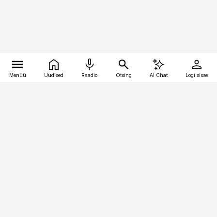
Menüü
Uudised
Raadio
Otsing
AI Chat
Logi sisse
Vana-Lõuna 39/1, 19094 Tallinn
(+372) 667 0111
personaliuudised@personaliuudised.ee
Telli
Reklaam
Firmast
Sisu kasutamisõigused
Ajakirjaniku