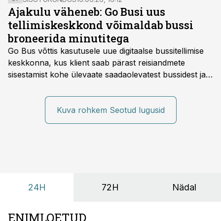
organisatsiooni tulemustega.
Ajakulu väheneb: Go Busi uus
tellimiskeskkond võimaldab bussi
broneerida minutitega
Go Bus võttis kasutusele uue digitaalse bussitellimise
keskkonna, kus klient saab pärast reisiandmete
sisestamist kohe ülevaate saadaolevatest bussidest ja
esialgsest hinnast. Nii saab transpordi planeerimisega
kiiresti edasi liikuda hinnapakkumist ootamata.
Kuva rohkem Seotud lugusid
24H
72H
Nädal
ENIMLOETUD