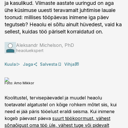
ja kasulikud. Viimaste aastate uuringud on aga
ühe küsimuse uuesti teravamalt juhtimise lauale
toonud: millises tööpäevas inimene iga päev
tegutseb? Heaolu ei sõltu ainult hüvedest, vaid ka
sellest, kuidas töö päriselt korraldatud on.
Aleksandr Michelson, PhD
heaoluekspert
Kuula
Jaga
Salvesta
Vihja
Foto:
Arno Mikkor
Koolitustel, tervisepäevadel ja muudel heaolu
toetavatel algatustel on kõige rohkem mõtet siis, kui
need ei jää päris tööelust eraldi seisma. Kui inimene
kogeb päevast päeva
suurt töökoormust, vähest
sõnaõigust oma töö üle, vähest tuge või pidevalt