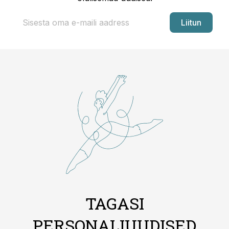
Liitun
TAGASI
PERSONALIUUDISED