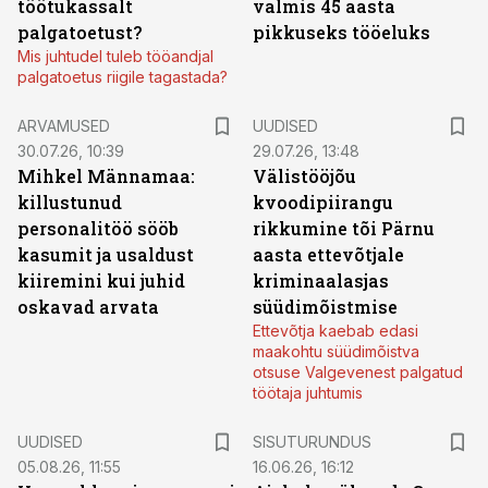
töötukassalt
valmis 45 aasta
palgatoetust?
pikkuseks tööeluks
Mis juhtudel tuleb tööandjal
palgatoetus riigile tagastada?
ARVAMUSED
UUDISED
30.07.26, 10:39
29.07.26, 13:48
Mihkel Männamaa:
Välistööjõu
killustunud
kvoodipiirangu
personalitöö sööb
rikkumine tõi Pärnu
kasumit ja usaldust
aasta ettevõtjale
kiiremini kui juhid
kriminaalasjas
oskavad arvata
süüdimõistmise
Ettevõtja kaebab edasi
maakohtu süüdimõistva
otsuse Valgevenest palgatud
töötaja juhtumis
ST
UUDISED
SISUTURUNDUS
05.08.26, 11:55
16.06.26, 16:12