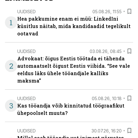
UUDISED
05.08.26, 11:55
Hea pakkumine enam ei müü: LinkedIni
1
küsitlus näitab, mida kandidaadid tegelikult
ootavad
UUDISED
03.08.26, 08:45
Advokaat: õigus Eestis töötada ei tähenda
2
automaatselt õigust Eestis viibida. “See vale
eeldus läks ühele tööandjale kalliks
maksma”
UUDISED
05.08.26, 10:18
3
Kas tööandja võib kinnitatud töögraafikut
ühepoolselt muuta?
UUDISED
30.07.26, 16:20
Millal saab tööandja uut inimest värvates