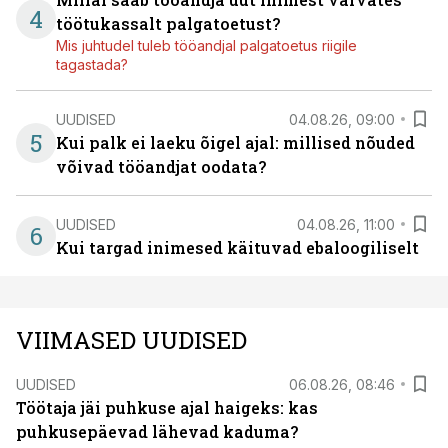
4
töötukassalt palgatoetust?
Mis juhtudel tuleb tööandjal palgatoetus riigile
tagastada?
UUDISED
04.08.26, 09:00
5
Kui palk ei laeku õigel ajal: millised nõuded
võivad tööandjat oodata?
UUDISED
04.08.26, 11:00
6
Kui targad inimesed käituvad ebaloogiliselt
VIIMASED UUDISED
UUDISED
06.08.26, 08:46
Töötaja jäi puhkuse ajal haigeks: kas
puhkusepäevad lähevad kaduma?