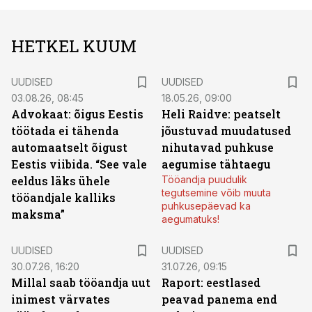
HETKEL KUUM
UUDISED
UUDISED
03.08.26, 08:45
18.05.26, 09:00
Advokaat: õigus Eestis
Heli Raidve: peatselt
töötada ei tähenda
jõustuvad muudatused
automaatselt õigust
nihutavad puhkuse
Eestis viibida. “See vale
aegumise tähtaegu
eeldus läks ühele
Tööandja puudulik
tegutsemine võib muuta
tööandjale kalliks
puhkusepäevad ka
maksma”
aegumatuks!
UUDISED
UUDISED
30.07.26, 16:20
31.07.26, 09:15
Millal saab tööandja uut
Raport: eestlased
inimest värvates
peavad panema end