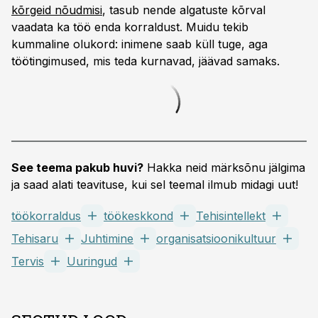
kõrgeid nõudmisi
, tasub nende algatuste kõrval
vaadata ka töö enda korraldust. Muidu tekib
kummaline olukord: inimene saab küll tuge, aga
töötingimused, mis teda kurnavad, jäävad samaks.
See teema pakub huvi?
Hakka neid märksõnu jälgima
ja saad alati teavituse, kui sel teemal ilmub midagi uut!
töökorraldus
töökeskkond
Tehisintellekt
Tehisaru
Juhtimine
organisatsioonikultuur
Tervis
Uuringud