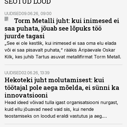
SEOTUD LOOD
UUDISED
09.06.26, 09:00
Torm Metalli juht: kui inimesed ei
saa puhata, jõuab see lõpuks töö
juurde tagasi
„See ei ole kestlik, kui inimesed ei saa oma elu elada
või ei saa piisavalt puhata,“ rääkis Äripäevale Oskar
Kilk, kes juhib Tartus asuvat metallifirmat Torm Metall.
UUDISED
02.06.26, 13:39
Hekoteki juht molutamisest: kui
töötajal pole aega mõelda, ei sünni ka
innovatsiooni
Head ideed võivad tulla igast organisatsiooni nurgast,
kuid ellu jõuavad need vaid siis, kui nende
teostamiseks on loodud eraldi vastutus ja aeg.
Hekoteki juhi Margo Muzakko sõnul tapab pidev