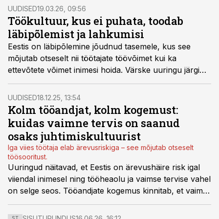
ülekoormus töötajate julguse oma tööd kõrvalt
UUDISED
19.03.26, 09:56
vaadata, kuid just sealt algab tegelik areng.
Töökultuur, kus ei puhata, toodab
läbipõlemist ja lahkumisi
Eestis on läbipõlemine jõudnud tasemele, kus see
mõjutab otseselt nii töötajate töövõimet kui ka
ettevõtete võimet inimesi hoida. Värske uuringu järgi
on 60% töötajatest viimase aasta jooksul kogenud
läbipõlemise märke ning enam kui pool on selle tõttu
UUDISED
18.12.25, 13:54
kaalunud töökoha vahetamist.
Kolm tööandjat, kolm kogemust:
kuidas vaimne tervis on saanud
osaks juhtimiskultuurist
Iga viies töötaja elab ärevusriskiga – see mõjutab otseselt
töösooritust.
Uuringud näitavad, et Eestis on ärevushäire risk igal
viiendal inimesel ning tööheaolu ja vaimse tervise vahel
on selge seos. Tööandjate kogemus kinnitab, et vaimse
tervise toetamine ei ole enam kõrvalteema, vaid
otseselt seotud inimeste soorituse, pühendumuse ja
SISUTURUNDUS
16.06.26, 16:12
ST