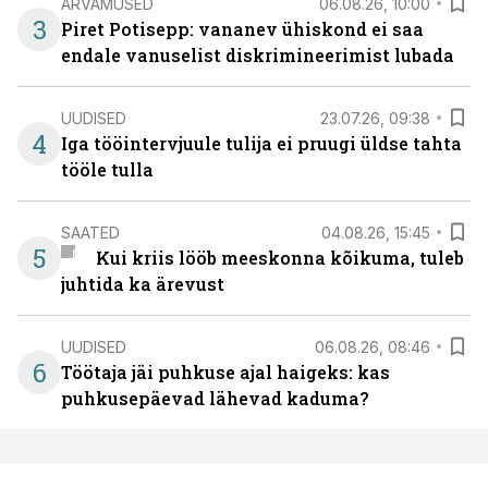
ARVAMUSED
06.08.26, 10:00
3
Piret Potisepp: vananev ühiskond ei saa
endale vanuselist diskrimineerimist lubada
UUDISED
23.07.26, 09:38
4
Iga tööintervjuule tulija ei pruugi üldse tahta
tööle tulla
SAATED
04.08.26, 15:45
5
Kui kriis lööb meeskonna kõikuma, tuleb
juhtida ka ärevust
UUDISED
06.08.26, 08:46
6
Töötaja jäi puhkuse ajal haigeks: kas
puhkusepäevad lähevad kaduma?