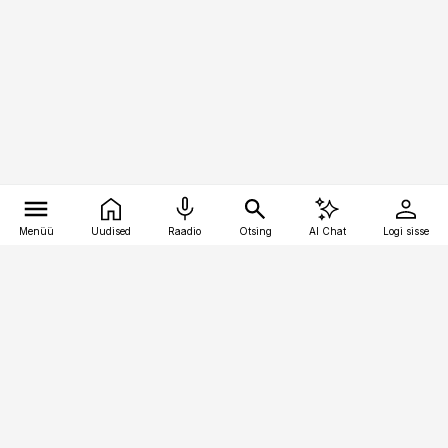
Menüü
Uudised
Raadio
Otsing
AI Chat
Logi sisse
Vana-Lõuna 39/1, 19094 Tallinn
(+372) 667 0111
personaliuudised@personaliuudised.ee
Telli
Reklaam