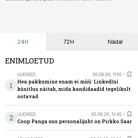
omavaheliseks suhtluseks. Saates “Lõunapaus”
räägitakse, miks otsivad ettevõtted üha enam paikasid,
kus keskkond ise aitaks inimesed töörežiimist välja
tuua ning looks võimaluse rahulikumaks ja
sisulisemaks koosolemiseks.
24H
72H
Nädal
ENIMLOETUD
UUDISED
05.08.26, 11:55
Hea pakkumine enam ei müü: LinkedIni
1
küsitlus näitab, mida kandidaadid tegelikult
ootavad
UUDISED
05.08.26, 13:45
2
Coop Panga uus personalijuht on Pirkko Saar