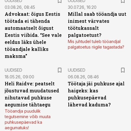
UUDISED
UUDISED
03.08.26, 08:45
30.07.26, 16:20
Advokaat: õigus Eestis
Millal saab tööandja uut
töötada ei tähenda
inimest värvates
automaatselt õigust
töötukassalt
Eestis viibida. “See vale
palgatoetust?
eeldus läks ühele
Mis juhtudel tuleb tööandjal
palgatoetus riigile tagastada?
tööandjale kalliks
maksma”
UUDISED
UUDISED
18.05.26, 09:00
06.08.26, 08:46
Heli Raidve: peatselt
Töötaja jäi puhkuse ajal
jõustuvad muudatused
haigeks: kas
nihutavad puhkuse
puhkusepäevad
aegumise tähtaegu
lähevad kaduma?
Tööandja puudulik
tegutsemine võib muuta
puhkusepäevad ka
aegumatuks!