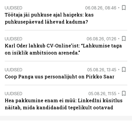
UUDISED
06.08.26, 08:46
Töötaja jäi puhkuse ajal haigeks: kas
puhkusepäevad lähevad kaduma?
UUDISED
06.08.26, 01:26
Karl Oder lahkub CV-Online’ist: “Lahkumise taga
on isiklik ambitsioon areneda.”
UUDISED
05.08.26, 13:45
Coop Panga uus personalijuht on Pirkko Saar
UUDISED
05.08.26, 11:55
Hea pakkumine enam ei müü: LinkedIni küsitlus
näitab, mida kandidaadid tegelikult ootavad