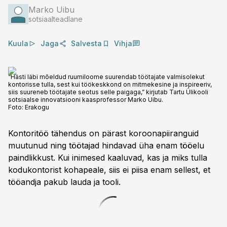
Marko Uibu
sotsiaalteadlane
Kuula
Jaga
Salvesta
Vihja
“Hästi läbi mõeldud ruumiloome suurendab töötajate valmisolekut
kontorisse tulla, sest kui töökeskkond on mitmekesine ja inspireeriv,
siis suureneb töötajate seotus selle paigaga,” kirjutab Tartu Ülikooli
sotsiaalse innovatsiooni kaasprofessor Marko Uibu.
Foto:
Erakogu
Kontoritöö tähendus on pärast koroonapiiranguid
muutunud ning töötajad hindavad üha enam tööelu
paindlikkust. Kui inimesed kaaluvad, kas ja miks tulla
kodukontorist kohapeale, siis ei piisa enam sellest, et
tööandja pakub lauda ja tooli.