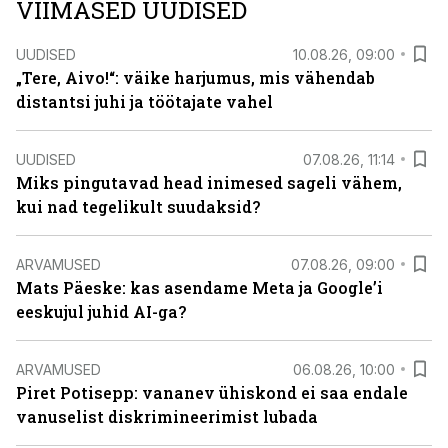
VIIMASED UUDISED
UUDISED
10.08.26, 09:00
„Tere, Aivo!“: väike harjumus, mis vähendab
distantsi juhi ja töötajate vahel
UUDISED
07.08.26, 11:14
Miks pingutavad head inimesed sageli vähem,
kui nad tegelikult suudaksid?
ARVAMUSED
07.08.26, 09:00
Mats Päeske: kas asendame Meta ja Google’i
eeskujul juhid AI-ga?
ARVAMUSED
06.08.26, 10:00
Piret Potisepp: vananev ühiskond ei saa endale
vanuselist diskrimineerimist lubada