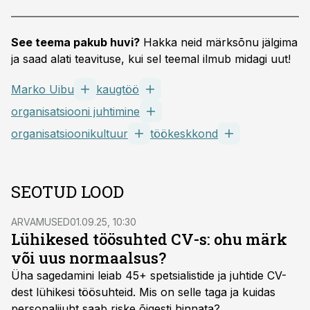
See teema pakub huvi?
Hakka neid märksõnu jälgima
ja saad alati teavituse, kui sel teemal ilmub midagi uut!
Marko Uibu
kaugtöö
organisatsiooni juhtimine
organisatsioonikultuur
töökeskkond
SEOTUD LOOD
ARVAMUSED
01.09.25, 10:30
Lühikesed töösuhted CV-s: ohu märk
või uus normaalsus?
Üha sagedamini leiab 45+ spetsialistide ja juhtide CV-
dest lühikesi töösuhteid. Mis on selle taga ja kuidas
personalijuht saab riske õigesti hinnata?