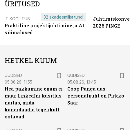
ÜRITUSED
32 akadeemilist tundi
Juhtimiskonve
IT KOOLITUS
Praktiline projektijuhtimine ja AI
2026 PINGE
võimalused
HETKEL KUUM
UUDISED
UUDISED
05.08.26, 11:55
05.08.26, 13:45
Hea pakkumine enam ei
Coop Panga uus
müü: LinkedIni küsitlus
personalijuht on Pirkko
näitab, mida
Saar
kandidaadid tegelikult
ootavad