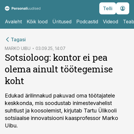
Telli
Avaleht
Kõik lood
Üritused
Podcastid
Videod
Teab
cebook
Tagasi
Twitter)
MARKO UIBU
03.09.25, 14:07
Sotsioloog: kontor ei pea
kedIn
olema ainult töötegemise
ail
koht
k
Edukad ärilinnakud pakuvad oma töötajatele
keskkonda, mis soodustab inimestevahelist
suhtlust ja koosolemist, kirjutab Tartu Ülikooli
sotsiaalse innovatsiooni kaasprofessor Marko
Uibu.