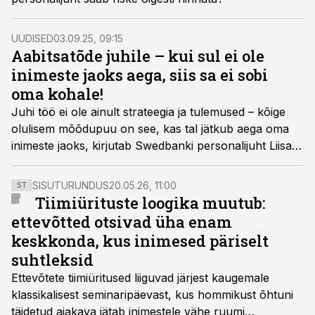
UUDISED
03.09.25, 09:15
Aabitsatõde juhile – kui sul ei ole
inimeste jaoks aega, siis sa ei sobi
oma kohale!
Juhi töö ei ole ainult strateegia ja tulemused – kõige
olulisem mõõdupuu on see, kas tal jätkub aega oma
inimeste jaoks, kirjutab Swedbanki personalijuht Liisa-
Maria Lees. Juht, kes jätab oma tiimi tagaplaanile, seab
ohtu nii motivatsiooni, usalduse kui ka tulemused.
SISUTURUNDUS
20.05.26, 11:00
ST
Tiimiürituste loogika muutub:
ettevõtted otsivad üha enam
keskkonda, kus inimesed päriselt
suhtleksid
Ettevõtete tiimiüritused liiguvad järjest kaugemale
klassikalisest seminaripäevast, kus hommikust õhtuni
täidetud ajakava jätab inimestele vähe ruumi