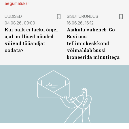
aegumatuks!
ST
UUDISED
SISUTURUNDUS
04.08.26, 09:00
16.06.26, 16:12
Kui palk ei laeku õigel
Ajakulu väheneb: Go
ajal: millised nõuded
Busi uus
võivad tööandjat
tellimiskeskkond
oodata?
võimaldab bussi
broneerida minutitega