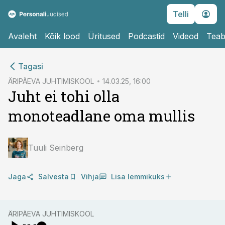
Telli
Avaleht
Kõik lood
Üritused
Podcastid
Videod
Teab
cebook
cebook
Tagasi
Twitter)
Twitter)
ÄRIPÄEVA JUHTIMISKOOL
14.03.25, 16:00
Juht ei tohi olla
kedIn
kedIn
monoteadlane oma mullis
ail
ail
k
k
Tuuli Seinberg
Jaga
Salvesta
Vihja
Lisa lemmikuks
ÄRIPÄEVA JUHTIMISKOOL