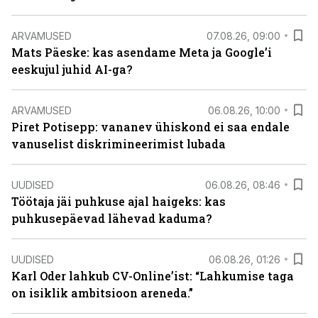
ARVAMUSED
07.08.26, 09:00
Mats Päeske: kas asendame Meta ja Google’i
eeskujul juhid AI-ga?
ARVAMUSED
06.08.26, 10:00
Piret Potisepp: vananev ühiskond ei saa endale
vanuselist diskrimineerimist lubada
UUDISED
06.08.26, 08:46
Töötaja jäi puhkuse ajal haigeks: kas
puhkusepäevad lähevad kaduma?
UUDISED
06.08.26, 01:26
Karl Oder lahkub CV-Online’ist: “Lahkumise taga
on isiklik ambitsioon areneda.”