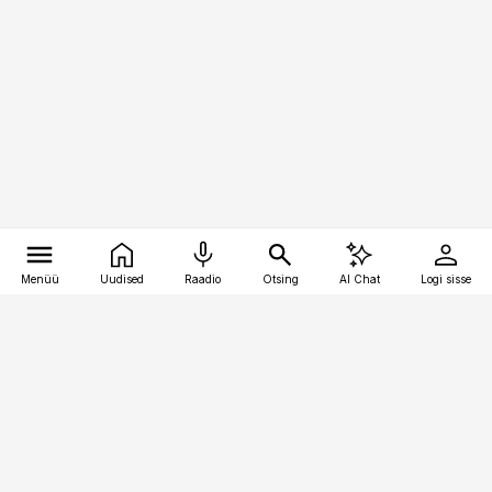
Menüü
Uudised
Raadio
Otsing
AI Chat
Logi sisse
Vana-Lõuna 39/1, 19094 Tallinn
(+372) 667 0111
personaliuudised@personaliuudised.ee