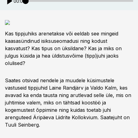
00:00
Kas tippjuhiks arenetakse või eeldab see mingeid
kaasasündinud isiksuseomadusi ning kodust
kasvatust? Kas tipus on üksildane? Kas ja miks on
julgus küsida ja hea üldistusvõime (tipp)juhi jaoks
olulised?
Saates otsivad nendele ja muudele küsimustele
vastuseid tippjuhid Laine Randjärv ja Valdo Kalm, kes
avavad ka enda tausta ning arutlevad selle üle, mis on
juhtimise valem, miks on tähtsad koostöö ja
kogemustest õppimine ning kuidas toetab juhi
arenguteed Äripäeva Liidrite Kollokvium. Saatejuht on
Tuuli Seinberg.