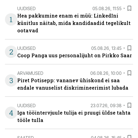
UUDISED
05.08.26, 11:55
Hea pakkumine enam ei müü: LinkedIni
1
küsitlus näitab, mida kandidaadid tegelikult
ootavad
UUDISED
05.08.26, 13:45
2
Coop Panga uus personalijuht on Pirkko Saar
ARVAMUSED
06.08.26, 10:00
3
Piret Potisepp: vananev ühiskond ei saa
endale vanuselist diskrimineerimist lubada
UUDISED
23.07.26, 09:38
4
Iga tööintervjuule tulija ei pruugi üldse tahta
tööle tulla
SAATED
04.08.26, 15:45