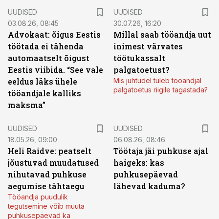
UUDISED
UUDISED
03.08.26, 08:45
30.07.26, 16:20
Advokaat: õigus Eestis
Millal saab tööandja uut
töötada ei tähenda
inimest värvates
automaatselt õigust
töötukassalt
Eestis viibida. “See vale
palgatoetust?
eeldus läks ühele
Mis juhtudel tuleb tööandjal
palgatoetus riigile tagastada?
tööandjale kalliks
maksma”
UUDISED
UUDISED
18.05.26, 09:00
06.08.26, 08:46
Heli Raidve: peatselt
Töötaja jäi puhkuse ajal
jõustuvad muudatused
haigeks: kas
nihutavad puhkuse
puhkusepäevad
aegumise tähtaegu
lähevad kaduma?
Tööandja puudulik
tegutsemine võib muuta
puhkusepäevad ka