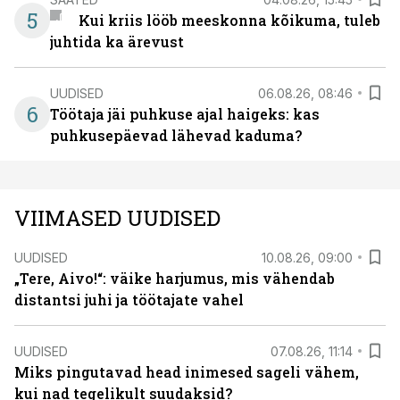
5
Kui kriis lööb meeskonna kõikuma, tuleb
juhtida ka ärevust
UUDISED
06.08.26, 08:46
6
Töötaja jäi puhkuse ajal haigeks: kas
puhkusepäevad lähevad kaduma?
VIIMASED UUDISED
UUDISED
10.08.26, 09:00
„Tere, Aivo!“: väike harjumus, mis vähendab
distantsi juhi ja töötajate vahel
UUDISED
07.08.26, 11:14
Miks pingutavad head inimesed sageli vähem,
kui nad tegelikult suudaksid?