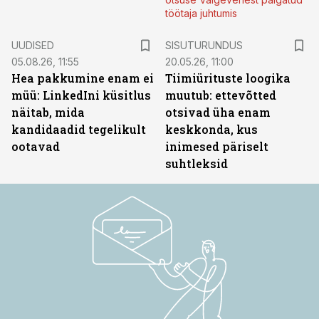
töötaja juhtumis
ST
UUDISED
SISUTURUNDUS
05.08.26, 11:55
20.05.26, 11:00
Hea pakkumine enam ei
Tiimiürituste loogika
müü: LinkedIni küsitlus
muutub: ettevõtted
näitab, mida
otsivad üha enam
kandidaadid tegelikult
keskkonda, kus
ootavad
inimesed päriselt
suhtleksid