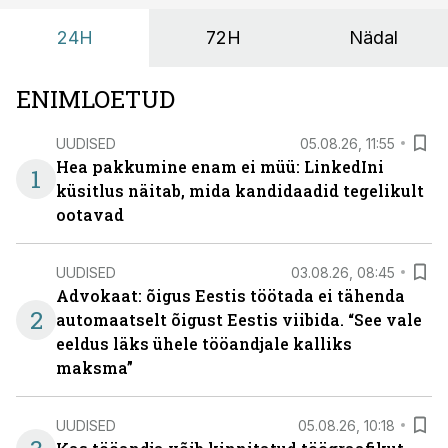
24H
72H
Nädal
ENIMLOETUD
UUDISED
05.08.26, 11:55
Hea pakkumine enam ei müü: LinkedIni
1
küsitlus näitab, mida kandidaadid tegelikult
ootavad
UUDISED
03.08.26, 08:45
Advokaat: õigus Eestis töötada ei tähenda
2
automaatselt õigust Eestis viibida. “See vale
eeldus läks ühele tööandjale kalliks
maksma”
UUDISED
05.08.26, 10:18