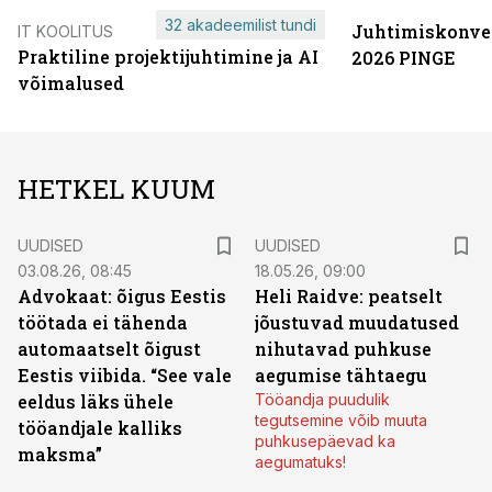
32 akadeemilist tundi
Juhtimiskonve
IT KOOLITUS
Praktiline projektijuhtimine ja AI
2026 PINGE
võimalused
HETKEL KUUM
UUDISED
UUDISED
03.08.26, 08:45
18.05.26, 09:00
Advokaat: õigus Eestis
Heli Raidve: peatselt
töötada ei tähenda
jõustuvad muudatused
automaatselt õigust
nihutavad puhkuse
Eestis viibida. “See vale
aegumise tähtaegu
eeldus läks ühele
Tööandja puudulik
tegutsemine võib muuta
tööandjale kalliks
puhkusepäevad ka
maksma”
aegumatuks!