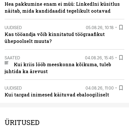
Hea pakkumine enam ei müü: LinkedIni küsitlus
näitab, mida kandidaadid tegelikult ootavad
UUDISED
05.08.26, 10:18
Kas tööandja võib kinnitatud töögraafikut
ühepoolselt muuta?
SAATED
04.08.26, 15:45
Kui kriis lööb meeskonna kõikuma, tuleb
juhtida ka ärevust
UUDISED
04.08.26, 11:00
Kui targad inimesed käituvad ebaloogiliselt
ÜRITUSED