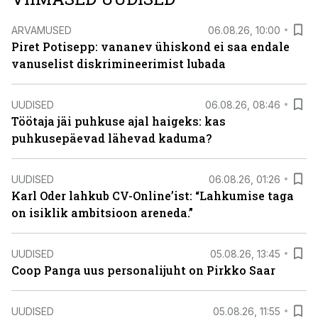
ARVAMUSED
06.08.26, 10:00
Piret Potisepp: vananev ühiskond ei saa endale
vanuselist diskrimineerimist lubada
UUDISED
06.08.26, 08:46
Töötaja jäi puhkuse ajal haigeks: kas
puhkusepäevad lähevad kaduma?
UUDISED
06.08.26, 01:26
Karl Oder lahkub CV-Online’ist: “Lahkumise taga
on isiklik ambitsioon areneda.”
UUDISED
05.08.26, 13:45
Coop Panga uus personalijuht on Pirkko Saar
UUDISED
05.08.26, 11:55