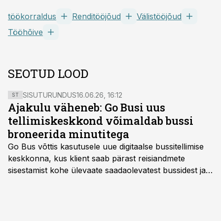
töökorraldus
Renditööjõud
Välistööjõud
Tööhõive
SEOTUD LOOD
SISUTURUNDUS
16.06.26, 16:12
ST
Ajakulu väheneb: Go Busi uus
tellimiskeskkond võimaldab bussi
broneerida minutitega
Go Bus võttis kasutusele uue digitaalse bussitellimise
keskkonna, kus klient saab pärast reisiandmete
sisestamist kohe ülevaate saadaolevatest bussidest ja
esialgsest hinnast. Nii saab transpordi planeerimisega
kiiresti edasi liikuda hinnapakkumist ootamata.