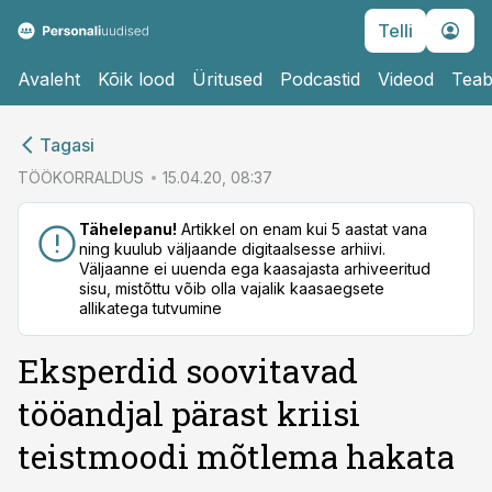
Telli
Avaleht
Kõik lood
Üritused
Podcastid
Videod
Teab
cebook
Tagasi
Twitter)
TÖÖKORRALDUS
15.04.20, 08:37
kedIn
Tähelepanu!
Artikkel on enam kui 5 aastat vana
ning kuulub väljaande digitaalsesse arhiivi.
ail
Väljaanne ei uuenda ega kaasajasta arhiveeritud
sisu, mistõttu võib olla vajalik kaasaegsete
k
allikatega tutvumine
Eksperdid soovitavad
tööandjal pärast kriisi
teistmoodi mõtlema hakata