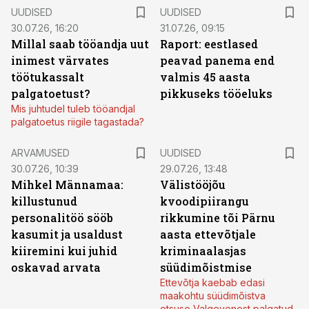
UUDISED
UUDISED
30.07.26, 16:20
31.07.26, 09:15
Millal saab tööandja uut
Raport: eestlased
inimest värvates
peavad panema end
töötukassalt
valmis 45 aasta
palgatoetust?
pikkuseks tööeluks
Mis juhtudel tuleb tööandjal
palgatoetus riigile tagastada?
ARVAMUSED
UUDISED
30.07.26, 10:39
29.07.26, 13:48
Mihkel Männamaa:
Välistööjõu
killustunud
kvoodipiirangu
personalitöö sööb
rikkumine tõi Pärnu
kasumit ja usaldust
aasta ettevõtjale
kiiremini kui juhid
kriminaalasjas
oskavad arvata
süüdimõistmise
Ettevõtja kaebab edasi
maakohtu süüdimõistva
otsuse Valgevenest palgatud