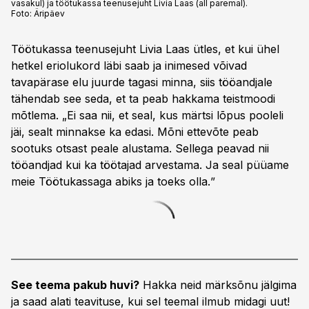
vasakul) ja töötukassa teenusejuht Livia Laas (all paremal).
Foto:
Äripäev
Töötukassa teenusejuht Livia Laas ütles, et kui ühel
hetkel eriolukord läbi saab ja inimesed võivad
tavapärase elu juurde tagasi minna, siis tööandjale
tähendab see seda, et ta peab hakkama teistmoodi
mõtlema. „Ei saa nii, et seal, kus märtsi lõpus pooleli
jäi, sealt minnakse ka edasi. Mõni ettevõte peab
sootuks otsast peale alustama. Sellega peavad nii
tööandjad kui ka töötajad arvestama. Ja seal püüame
meie Töötukassaga abiks ja toeks olla.ˮ
See teema pakub huvi?
Hakka neid märksõnu jälgima
ja saad alati teavituse, kui sel teemal ilmub midagi uut!