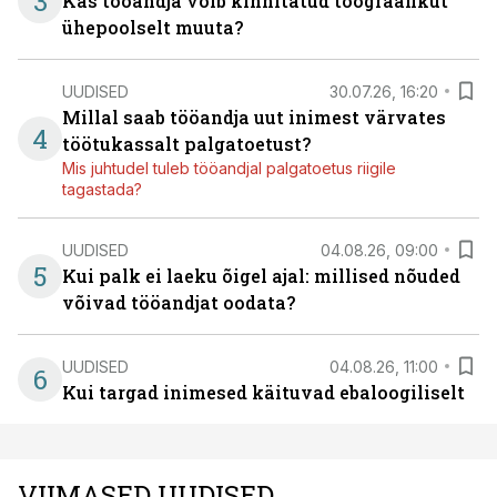
3
Kas tööandja võib kinnitatud töögraafikut
ühepoolselt muuta?
UUDISED
30.07.26, 16:20
Millal saab tööandja uut inimest värvates
4
töötukassalt palgatoetust?
Mis juhtudel tuleb tööandjal palgatoetus riigile
tagastada?
UUDISED
04.08.26, 09:00
5
Kui palk ei laeku õigel ajal: millised nõuded
võivad tööandjat oodata?
UUDISED
04.08.26, 11:00
6
Kui targad inimesed käituvad ebaloogiliselt
VIIMASED UUDISED