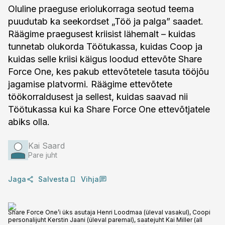
Oluline praeguse eriolukorraga seotud teema
puudutab ka seekordset „Töö ja palgaˮ saadet.
Räägime praegusest kriisist lähemalt – kuidas
tunnetab olukorda Töötukassa, kuidas Coop ja
kuidas selle kriisi käigus loodud ettevõte Share
Force One, kes pakub ettevõtetele tasuta tööjõu
jagamise platvormi. Räägime ettevõtete
töökorraldusest ja sellest, kuidas saavad nii
Töötukassa kui ka Share Force One ettevõtjatele
abiks olla.
Kai Saard
Pare juht
Jaga
Salvesta
Vihja
Share Force One’i üks asutaja Henri Loodmaa (üleval vasakul), Coopi
personalijuht Kerstin Jaani (üleval paremal), saatejuht Kai Miller (all