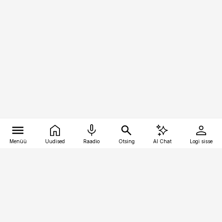
Menüü
Uudised
Raadio
Otsing
AI Chat
Logi sisse
Vana-Lõuna 39/1, 19094 Tallinn
(+372) 667 0111
personaliuudised@personaliuudised.ee