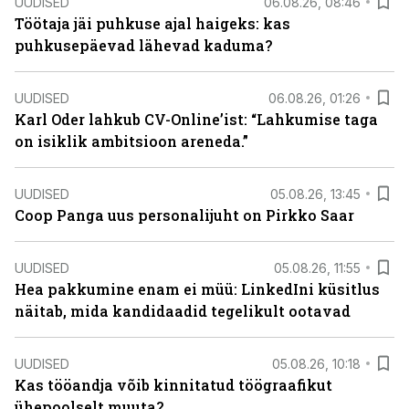
UUDISED
06.08.26, 08:46
Töötaja jäi puhkuse ajal haigeks: kas
puhkusepäevad lähevad kaduma?
UUDISED
06.08.26, 01:26
Karl Oder lahkub CV-Online’ist: “Lahkumise taga
on isiklik ambitsioon areneda.”
UUDISED
05.08.26, 13:45
Coop Panga uus personalijuht on Pirkko Saar
UUDISED
05.08.26, 11:55
Hea pakkumine enam ei müü: LinkedIni küsitlus
näitab, mida kandidaadid tegelikult ootavad
UUDISED
05.08.26, 10:18
Kas tööandja võib kinnitatud töögraafikut
ühepoolselt muuta?