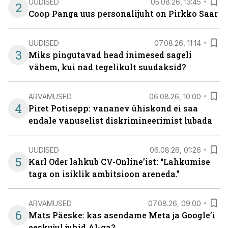
UUDISED
05.08.26, 13:45
2
Coop Panga uus personalijuht on Pirkko Saar
UUDISED
07.08.26, 11:14
3
Miks pingutavad head inimesed sageli
vähem, kui nad tegelikult suudaksid?
ARVAMUSED
06.08.26, 10:00
4
Piret Potisepp: vananev ühiskond ei saa
endale vanuselist diskrimineerimist lubada
UUDISED
06.08.26, 01:26
5
Karl Oder lahkub CV-Online’ist: “Lahkumise
taga on isiklik ambitsioon areneda.”
ARVAMUSED
07.08.26, 09:00
6
Mats Päeske: kas asendame Meta ja Google’i
eeskujul juhid AI-ga?