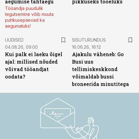
aegumise tähtaegu
pikkuseks tööeluks
Tööandja puudulik
tegutsemine võib muuta
puhkusepäevad ka
aegumatuks!
ST
UUDISED
SISUTURUNDUS
04.08.26, 09:00
16.06.26, 16:12
Kui palk ei laeku õigel
Ajakulu väheneb: Go
ajal: millised nõuded
Busi uus
võivad tööandjat
tellimiskeskkond
oodata?
võimaldab bussi
broneerida minutitega