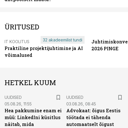
ÜRITUSED
32 akadeemilist tundi
Juhtimiskonve
IT KOOLITUS
Praktiline projektijuhtimine ja AI
2026 PINGE
võimalused
HETKEL KUUM
UUDISED
UUDISED
05.08.26, 11:55
03.08.26, 08:45
Hea pakkumine enam ei
Advokaat: õigus Eestis
müü: LinkedIni küsitlus
töötada ei tähenda
näitab, mida
automaatselt õigust