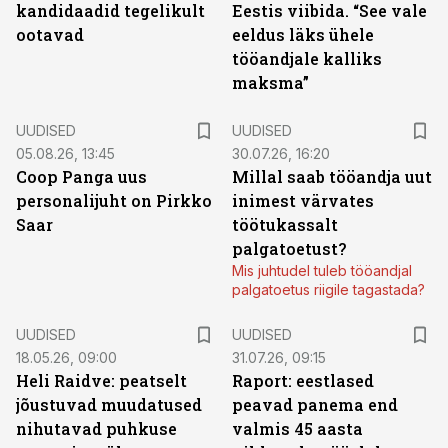
kandidaadid tegelikult
Eestis viibida. “See vale
ootavad
eeldus läks ühele
tööandjale kalliks
maksma”
UUDISED
UUDISED
05.08.26, 13:45
30.07.26, 16:20
Coop Panga uus
Millal saab tööandja uut
personalijuht on Pirkko
inimest värvates
Saar
töötukassalt
palgatoetust?
Mis juhtudel tuleb tööandjal
palgatoetus riigile tagastada?
UUDISED
UUDISED
18.05.26, 09:00
31.07.26, 09:15
Heli Raidve: peatselt
Raport: eestlased
jõustuvad muudatused
peavad panema end
nihutavad puhkuse
valmis 45 aasta