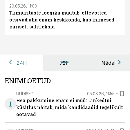
20.05.26, 11:00
Tiimiürituste loogika muutub: ettevõtted
otsivad üha enam keskkonda, kus inimesed
päriselt suhtleksid
24H
72H
Nädal
ENIMLOETUD
UUDISED
05.08.26, 11:55
Hea pakkumine enam ei müü: LinkedIni
1
küsitlus näitab, mida kandidaadid tegelikult
ootavad