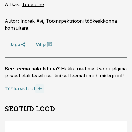
Allikas:
Tööelu.ee
Autor: Indrek Avi, Tööinspektsiooni töökeskkonna
konsultant
Jaga
Vihja
See teema pakub huvi?
Hakka neid märksõnu jälgima
ja saad alati teavituse, kui sel teemal ilmub midagi uut!
Töötervishoid
SEOTUD LOOD
ST