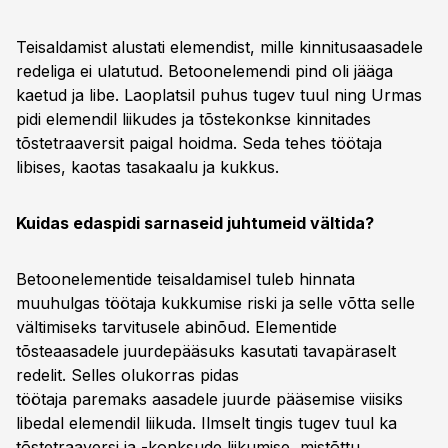
Teisaldamist alustati elemendist, mille kinnitusaasadele
redeliga ei ulatutud. Betoonelemendi pind oli jääga
kaetud ja libe. Laoplatsil puhus tugev tuul ning Urmas
pidi elemendil liikudes ja tõstekonkse kinnitades
tõstetraaversit paigal hoidma. Seda tehes töötaja
libises, kaotas tasakaalu ja kukkus.
Kuidas edaspidi sarnaseid juhtumeid vältida?
Betoonelementide teisaldamisel tuleb hinnata
muuhulgas töötaja kukkumise riski ja selle võtta selle
vältimiseks tarvitusele abinõud. Elementide
tõsteaasadele juurdepääsuks kasutati tavapäraselt
redelit. Selles olukorras pidas
töötaja paremaks aasadele juurde pääsemise viisiks
libedal elemendil liikuda. Ilmselt tingis tugev tuul ka
tõstetraaversi ja -konksude liikumise, mistõttu