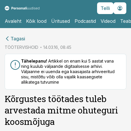
Telli
Avaleht
Kõik lood
Üritused
Podcastid
Videod
Teab
cebook
cebook
Tagasi
Twitter)
Twitter)
TÖÖTERVISHOID
14.03.16, 08:45
kedIn
kedIn
Tähelepanu!
Artikkel on enam kui 5 aastat vana
ning kuulub väljaande digitaalsesse arhiivi.
ail
ail
Väljaanne ei uuenda ega kaasajasta arhiveeritud
sisu, mistõttu võib olla vajalik kaasaegsete
k
k
allikatega tutvumine
Kõrgustes töötades tuleb
arvestada mitme ohuteguri
koosmõjuga