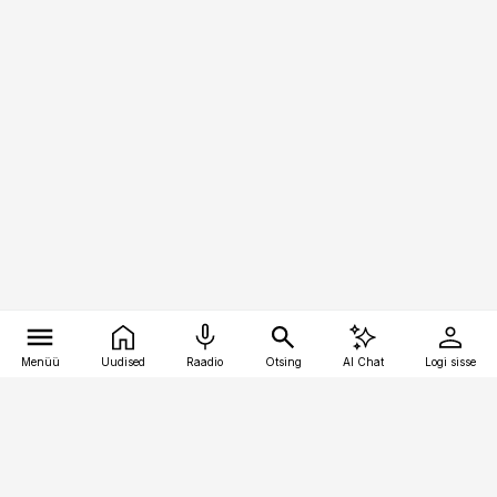
Menüü
Uudised
Raadio
Otsing
AI Chat
Logi sisse
Vana-Lõuna 39/1, 19094 Tallinn
(+372) 667 0111