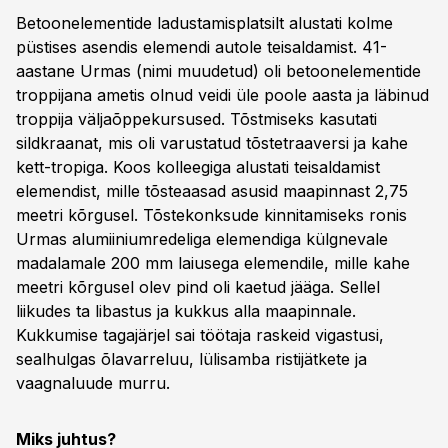
Betoonelementide ladustamisplatsilt alustati kolme
püstises asendis elemendi autole teisaldamist. 41-
aastane Urmas (nimi muudetud) oli betoonelementide
troppijana ametis olnud veidi üle poole aasta ja läbinud
troppija väljaõppekursused. Tõstmiseks kasutati
sildkraanat, mis oli varustatud tõstetraaversi ja kahe
kett-tropiga. Koos kolleegiga alustati teisaldamist
elemendist, mille tõsteaasad asusid maapinnast 2,75
meetri kõrgusel. Tõstekonksude kinnitamiseks ronis
Urmas alumiiniumredeliga elemendiga külgnevale
madalamale 200 mm laiusega elemendile, mille kahe
meetri kõrgusel olev pind oli kaetud jääga. Sellel
liikudes ta libastus ja kukkus alla maapinnale.
Kukkumise tagajärjel sai töötaja raskeid vigastusi,
sealhulgas õlavarreluu, lülisamba ristijätkete ja
vaagnaluude murru.
Miks juhtus?