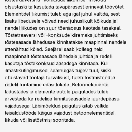
otsustaski ta kasutada tavapärasest erinevat töövõtet.
Elementidel liikumist tuleb aga igal juhul vältida, sest
lisaks libedusele võivad need juhuslikult kõikuda ja
nendel liikudes on suur tõenäosus kaotada tasakaal.
Tõstetraaversi või -konksude kiiremaks juhtimiseks
tõsteaasade lähedusse kinnitatakse maapinnal nendele
ettenähtud köied. Seejärel saab kolleeg neid
maapinnalt tõsteaasade lähedale juhtida ja redeli
kasutaja tõstekonksud aasadega kinnitada. Kui
ilmastikutingimused, sealhulgas tugev tuul, siiski
ohustavad töötaja turvalisust, tuleb tõstmistööd ja
redelil töötamine edasi lükata. Betoonelemente
ladustades ja elemente autole paigutades tuleb
arvestada ka redeliga kinnitusaasadele juurdepääsu
vajadusega. Läbimõeldud paigutus aitab vältida
teisaldustööde käigus vajadust betoonelementidel
liikuda või lisatõstmisi sooritada.