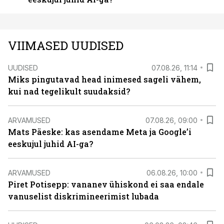
VIIMASED UUDISED
UUDISED
07.08.26, 11:14
Miks pingutavad head inimesed sageli vähem,
kui nad tegelikult suudaksid?
ARVAMUSED
07.08.26, 09:00
Mats Päeske: kas asendame Meta ja Google’i
eeskujul juhid AI-ga?
ARVAMUSED
06.08.26, 10:00
Piret Potisepp: vananev ühiskond ei saa endale
vanuselist diskrimineerimist lubada