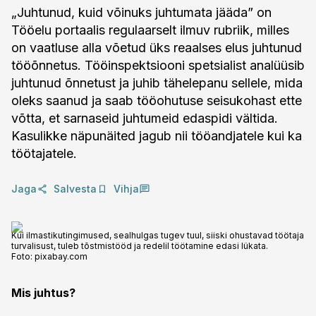
„Juhtunud, kuid võinuks juhtumata jääda” on
Tööelu portaalis regulaarselt ilmuv rubriik, milles
on vaatluse alla võetud üks reaalses elus juhtunud
tööõnnetus. Tööinspektsiooni spetsialist analüüsib
juhtunud õnnetust ja juhib tähelepanu sellele, mida
oleks saanud ja saab tööohutuse seisukohast ette
võtta, et sarnaseid juhtumeid edaspidi vältida.
Kasulikke näpunäited jagub nii tööandjatele kui ka
töötajatele.
Jaga
Salvesta
Vihja
Kui ilmastikutingimused, sealhulgas tugev tuul, siiski ohustavad töötaja
turvalisust, tuleb tõstmistööd ja redelil töötamine edasi lükata.
Foto:
pixabay.com
Mis juhtus?