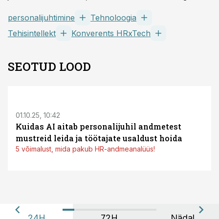
personalijuhtimine
Tehnoloogia
Tehisintellekt
Konverents HRxTech
SEOTUD LOOD
01.10.25, 10:42
Kuidas AI aitab personalijuhil andmetest
mustreid leida ja töötajate usaldust hoida
5 võimalust, mida pakub HR-andmeanalüüs!
24H
72H
Nädal