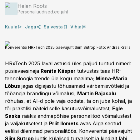
Helen Roots
Personaliuudised.ee juht
Kuula
Jaga
Salvesta
Vihja
Konverentsi HRxTech 2025 päevajuht Siim Sutrop.
Foto:
Andras Kralla
HRxTech 2025 laval astusid üles paljud tuntud nimed:
püsiavaesineja
Renita Käsper
tutvustas taas HR-
tehnoloogia trende üle kogu maailma;
Minna-Maria
Lõbus
jagas digiajastu tõhusamaid värbamisvõtteid ja
tööandja brändingu võimalusi;
Martin Rajasalu
rõhutas, et AI-d pole vaja oodata, ta on juba kohal, ja
tõi praktilisi näiteid selle kasutusvõimalustest;
Egle
Saska
rääkis andmepõhise personalitöö võimalustest
ja väljakutsetest ja
Priit Ilomets
avas AIga seotud
eetilisi dilemmad personalitöös. Konverentsi päevajuht
Siim Sutrop
juhtis külalised turvaliselt ja kindlalt läbi