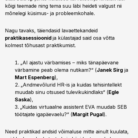
kõigi teemade ning tema suu läbi heideti valgust nii
mõnelegi küsimus- ja probleemkohale.
Nagu tavaks, täiendasid lavaettekandeid
praktikasessioonid
ja külastajad said osa võtta
kolmest tõhusast praktikumist.
„AI ajastu värbamises – miks tänapäevane
värbamine peab olema nutikam?“ (
Janek Sirg
ja
Mart Espenberg
),
„Andmevõlurid HR-is ja kuidas tehisintellekt
muudab sinu otsused tulevikukindlaks“ (
Egle
Saska
),
„Kuidas virtuaalne assistent EVA muudab SEB
töötajate igapäevaelu?“ (
Margit Pugal
).
Need praktikad andsid võimaluse mitte ainult kuulata,