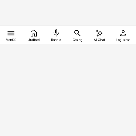
Menüü
Uudised
Raadio
Otsing
AI Chat
Logi sisse
Vana-Lõuna 39/1, 19094 Tallinn
(+372) 667 0111
personaliuudised@personaliuudised.ee
Telli
Reklaam
Firmast
Sisu kasutamisõigused
Ajakirjaniku
eetikakoodeks