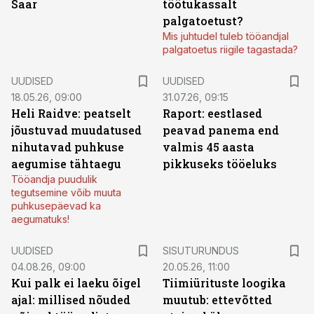
Saar
töötukassalt
palgatoetust?
Mis juhtudel tuleb tööandjal
palgatoetus riigile tagastada?
UUDISED
UUDISED
18.05.26, 09:00
31.07.26, 09:15
Heli Raidve: peatselt
Raport: eestlased
jõustuvad muudatused
peavad panema end
nihutavad puhkuse
valmis 45 aasta
aegumise tähtaegu
pikkuseks tööeluks
Tööandja puudulik
tegutsemine võib muuta
puhkusepäevad ka
aegumatuks!
ST
UUDISED
SISUTURUNDUS
04.08.26, 09:00
20.05.26, 11:00
Kui palk ei laeku õigel
Tiimiürituste loogika
ajal: millised nõuded
muutub: ettevõtted