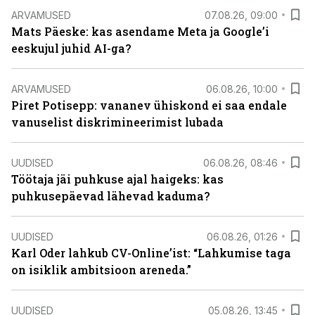
ARVAMUSED
07.08.26, 09:00
Mats Päeske: kas asendame Meta ja Google’i
eeskujul juhid AI-ga?
ARVAMUSED
06.08.26, 10:00
Piret Potisepp: vananev ühiskond ei saa endale
vanuselist diskrimineerimist lubada
UUDISED
06.08.26, 08:46
Töötaja jäi puhkuse ajal haigeks: kas
puhkusepäevad lähevad kaduma?
UUDISED
06.08.26, 01:26
Karl Oder lahkub CV-Online’ist: “Lahkumise taga
on isiklik ambitsioon areneda.”
UUDISED
05.08.26, 13:45