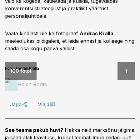
vaid ka kogeda, katsetada ja küsida, tugevdades
konverentsi strateegilist ja praktilist väärtust
personalijuhtidele.
Vaata kindlasti üle ka fotograaf
Andras Kralla
meeleolukas pildigalerii, et leida ennast ja kolleege ning
saada osa kogu päeva vaibist!
Foto:
Andras Kralla
100 fotot
Helen Roots
Jaga
Vihja
See teema pakub huvi?
Hakka neid märksõnu jälgima
ja saad alati teavituse, kui sel teemal ilmub midagi uut!