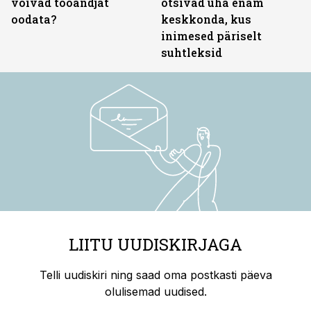
võivad tööandjat
otsivad üha enam
oodata?
keskkonda, kus
inimesed päriselt
suhtleksid
LIITU UUDISKIRJAGA
Telli uudiskiri ning saad oma postkasti päeva
olulisemad uudised.