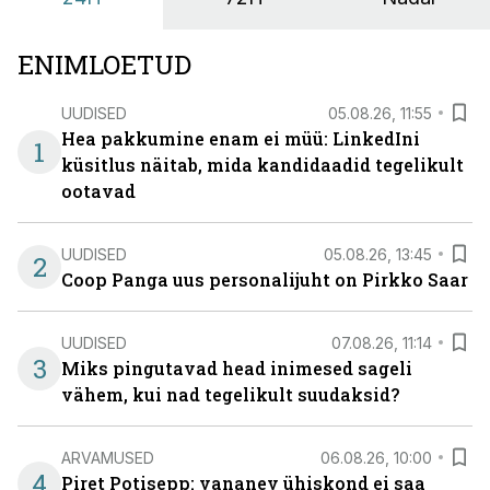
ENIMLOETUD
UUDISED
05.08.26, 11:55
Hea pakkumine enam ei müü: LinkedIni
1
küsitlus näitab, mida kandidaadid tegelikult
ootavad
UUDISED
05.08.26, 13:45
2
Coop Panga uus personalijuht on Pirkko Saar
UUDISED
07.08.26, 11:14
3
Miks pingutavad head inimesed sageli
vähem, kui nad tegelikult suudaksid?
ARVAMUSED
06.08.26, 10:00
4
Piret Potisepp: vananev ühiskond ei saa