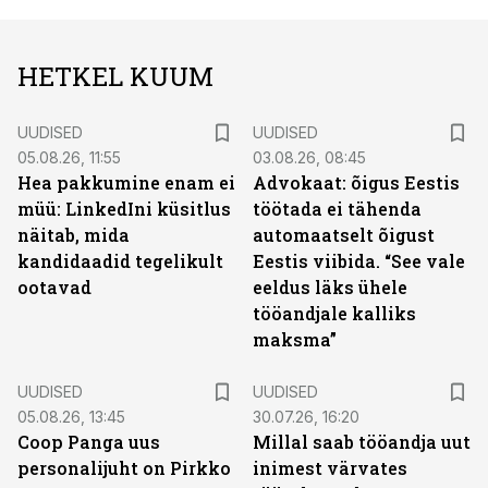
HETKEL KUUM
UUDISED
UUDISED
05.08.26, 11:55
03.08.26, 08:45
Hea pakkumine enam ei
Advokaat: õigus Eestis
müü: LinkedIni küsitlus
töötada ei tähenda
näitab, mida
automaatselt õigust
kandidaadid tegelikult
Eestis viibida. “See vale
ootavad
eeldus läks ühele
tööandjale kalliks
maksma”
UUDISED
UUDISED
05.08.26, 13:45
30.07.26, 16:20
Coop Panga uus
Millal saab tööandja uut
personalijuht on Pirkko
inimest värvates