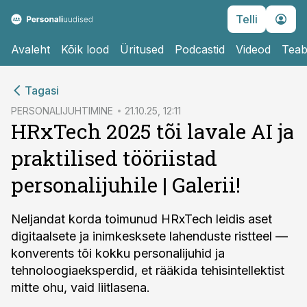
Telli
Avaleht
Kõik lood
Üritused
Podcastid
Videod
Teab
cebook
cebook
Tagasi
Twitter)
Twitter)
PERSONALIJUHTIMINE
21.10.25, 12:11
HRxTech 2025 tõi lavale AI ja
kedIn
kedIn
praktilised tööriistad
ail
ail
personalijuhile | Galerii!
k
k
Neljandat korda toimunud HRxTech leidis aset
digitaalsete ja inimkesksete lahenduste ristteel —
konverents tõi kokku personalijuhid ja
tehnoloogiaeksperdid, et rääkida tehisintellektist
mitte ohu, vaid liitlasena.