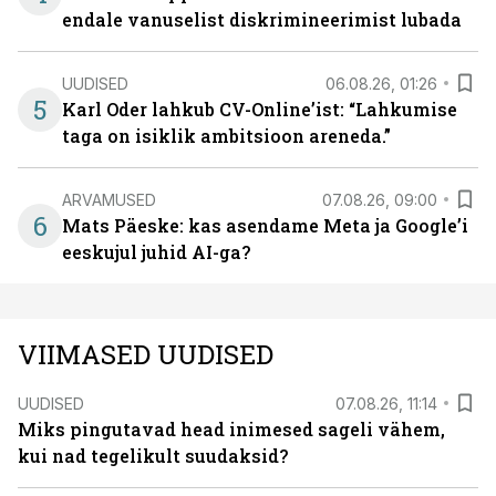
endale vanuselist diskrimineerimist lubada
UUDISED
06.08.26, 01:26
5
Karl Oder lahkub CV-Online’ist: “Lahkumise
taga on isiklik ambitsioon areneda.”
ARVAMUSED
07.08.26, 09:00
6
Mats Päeske: kas asendame Meta ja Google’i
eeskujul juhid AI-ga?
VIIMASED UUDISED
UUDISED
07.08.26, 11:14
Miks pingutavad head inimesed sageli vähem,
kui nad tegelikult suudaksid?