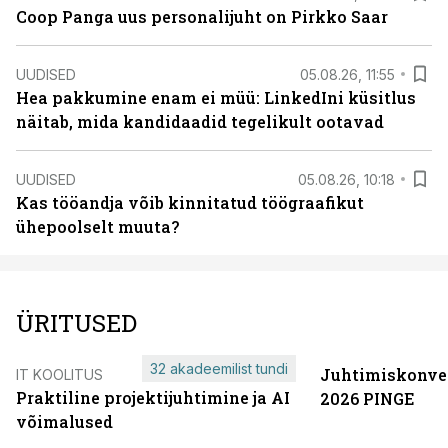
Coop Panga uus personalijuht on Pirkko Saar
UUDISED
05.08.26, 11:55
Hea pakkumine enam ei müü: LinkedIni küsitlus
näitab, mida kandidaadid tegelikult ootavad
UUDISED
05.08.26, 10:18
Kas tööandja võib kinnitatud töögraafikut
ühepoolselt muuta?
ÜRITUSED
32 akadeemilist tundi
Juhtimiskonve
IT KOOLITUS
Praktiline projektijuhtimine ja AI
2026 PINGE
võimalused