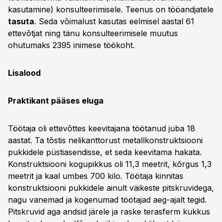
kasutamine) konsulteerimisele. Teenus on tööandjatele
tasuta
. Seda võimalust kasutas eelmisel aastal 61
ettevõtjat ning tänu konsulteerimisele muutus
ohutumaks 2395 inimese töökoht.
Lisalood
Praktikant pääses eluga
Töötaja oli ettevõttes keevitajana töötanud juba 18
aastat. Ta tõstis nelikanttorust metallkonstruktsiooni
pukkidele püstiasendisse, et seda keevitama hakata.
Konstruktsiooni kogupikkus oli 11,3 meetrit, kõrgus 1,3
meetrit ja kaal umbes 700 kilo. Töötaja kinnitas
konstruktsiooni pukkidele ainult väikeste pitskruvidega,
nagu vanemad ja kogenumad töötajad aeg-ajalt tegid.
Pitskruvid aga andsid järele ja raske terasferm kukkus