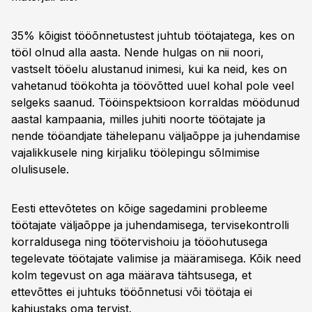
35% kõigist tööõnnetustest juhtub töötajatega, kes on
tööl olnud alla aasta. Nende hulgas on nii noori,
vastselt tööelu alustanud inimesi, kui ka neid, kes on
vahetanud töökohta ja töövõtted uuel kohal pole veel
selgeks saanud. Tööinspektsioon korraldas möödunud
aastal kampaania, milles juhiti noorte töötajate ja
nende tööandjate tähelepanu väljaõppe ja juhendamise
vajalikkusele ning kirjaliku töölepingu sõlmimise
olulisusele.
Eesti ettevõtetes on kõige sagedamini probleeme
töötajate väljaõppe ja juhendamisega, tervisekontrolli
korraldusega ning töötervishoiu ja tööohutusega
tegelevate töötajate valimise ja määramisega. Kõik need
kolm tegevust on aga määrava tähtsusega, et
ettevõttes ei juhtuks tööõnnetusi või töötaja ei
kahjustaks oma tervist.