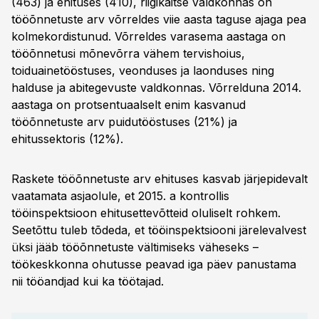
(463) ja ehituses (410), riigikaitse valdkonnas on
tööõnnetuste arv võrreldes viie aasta taguse ajaga pea
kolmekordistunud. Võrreldes varasema aastaga on
tööõnnetusi mõnevõrra vähem tervishoius,
toiduainetööstuses, veonduses ja laonduses ning
halduse ja abitegevuste valdkonnas. Võrrelduna 2014.
aastaga on protsentuaalselt enim kasvanud
tööõnnetuste arv puidutööstuses (21%) ja
ehitussektoris (12%).
Raskete tööõnnetuste arv ehituses kasvab järjepidevalt
vaatamata asjaolule, et 2015. a kontrollis
tööinspektsioon ehitusettevõtteid oluliselt rohkem.
Seetõttu tuleb tõdeda, et tööinspektsiooni järelevalvest
üksi jääb tööõnnetuste vältimiseks väheseks –
töökeskkonna ohutusse peavad iga päev panustama
nii tööandjad kui ka töötajad.