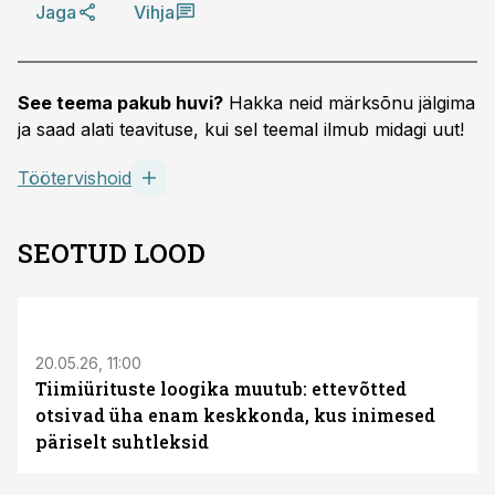
Jaga
Vihja
See teema pakub huvi?
Hakka neid märksõnu jälgima
ja saad alati teavituse, kui sel teemal ilmub midagi uut!
Töötervishoid
SEOTUD LOOD
ST
20.05.26, 11:00
Tiimiürituste loogika muutub: ettevõtted
otsivad üha enam keskkonda, kus inimesed
päriselt suhtleksid