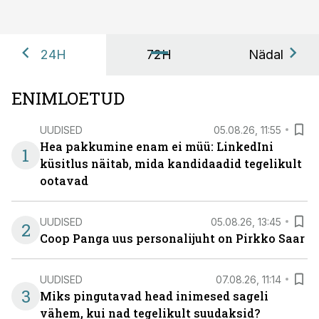
24H
72H
Nädal
ENIMLOETUD
UUDISED
05.08.26, 11:55
Hea pakkumine enam ei müü: LinkedIni
1
küsitlus näitab, mida kandidaadid tegelikult
ootavad
UUDISED
05.08.26, 13:45
2
Coop Panga uus personalijuht on Pirkko Saar
UUDISED
07.08.26, 11:14
3
Miks pingutavad head inimesed sageli
vähem, kui nad tegelikult suudaksid?