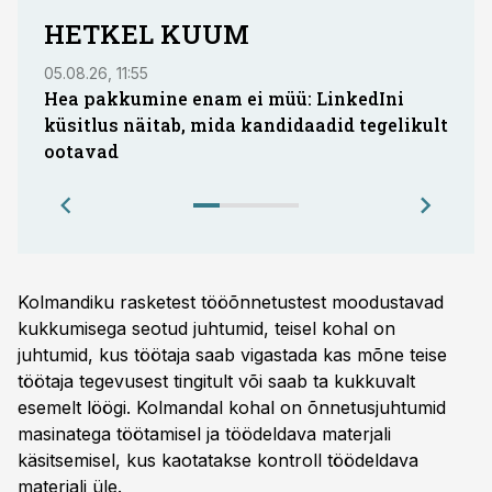
HETKEL KUUM
05.08.26, 11:55
05.08.
Hea pakkumine enam ei müü: LinkedIni
Coop
küsitlus näitab, mida kandidaadid tegelikult
Saar
ootavad
Kolmandiku rasketest tööõnnetustest moodustavad
kukkumisega seotud juhtumid, teisel kohal on
juhtumid, kus töötaja saab vigastada kas mõne teise
töötaja tegevusest tingitult või saab ta kukkuvalt
esemelt löögi. Kolmandal kohal on õnnetusjuhtumid
masinatega töötamisel ja töödeldava materjali
käsitsemisel, kus kaotatakse kontroll töödeldava
materjali üle.