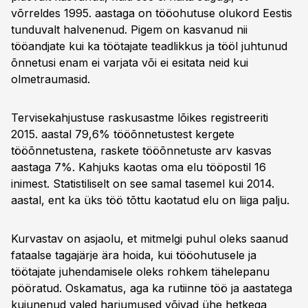
võrreldes 1995. aastaga on tööohutuse olukord Eestis
tunduvalt halvenenud. Pigem on kasvanud nii
tööandjate kui ka töötajate teadlikkus ja tööl juhtunud
õnnetusi enam ei varjata või ei esitata neid kui
olmetraumasid.
Tervisekahjustuse raskusastme lõikes registreeriti
2015. aastal 79,6% tööõnnetustest kergete
tööõnnetustena, raskete tööõnnetuste arv kasvas
aastaga 7%. Kahjuks kaotas oma elu tööpostil 16
inimest. Statistiliselt on see samal tasemel kui 2014.
aastal, ent ka üks töö tõttu kaotatud elu on liiga palju.
Kurvastav on asjaolu, et mitmelgi puhul oleks saanud
fataalse tagajärje ära hoida, kui tööohutusele ja
töötajate juhendamisele oleks rohkem tähelepanu
pööratud. Oskamatus, aga ka rutiinne töö ja aastatega
kujunenud valed harjumused võivad ühe hetkega