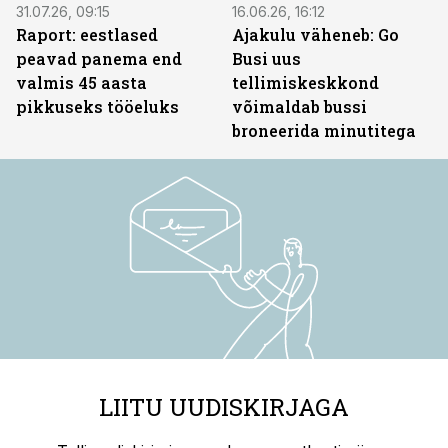
31.07.26, 09:15
16.06.26, 16:12
Raport: eestlased
Ajakulu väheneb: Go
peavad panema end
Busi uus
valmis 45 aasta
tellimiskeskkond
pikkuseks tööeluks
võimaldab bussi
broneerida minutitega
LIITU UUDISKIRJAGA