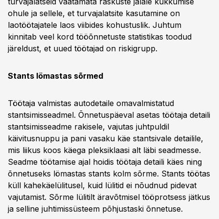
turvajalatseid vaatamata raskuste jalale kukkumise
ohule ja sellele, et turvajalatsite kasutamine on
laotöötajatele laos viibides kohustuslik. Juhtum
kinnitab veel kord tööõnnetuste statistikas toodud
järeldust, et uued töötajad on riskigrupp.
Stants lömastas sõrmed
Töötaja valmistas autodetaile omavalmistatud
stantsimisseadmel. Õnnetuspäeval asetas töötaja detaili
stantsimisseadme rakisele, vajutas juhtpuldil
käivitusnuppu ja pani vasaku käe stantsivale detailile,
mis liikus koos käega pleksiklaasi alt läbi seadmesse.
Seadme töötamise ajal hoidis töötaja detaili käes ning
õnnetuseks lömastas stants kolm sõrme. Stants töötas
küll kahekäelülitusel, kuid lülitid ei nõudnud pidevat
vajutamist. Sõrme lülitilt äravõtmisel tööprotsess jätkus
ja selline juhtimissüsteem põhjustaski õnnetuse.