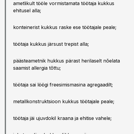
ametlikult tööle vormistamata töötaja kukkus
ehitusel alla;
konteinerist kukkus raske ese töötajale peale;
töötaja kukkus järsust trepist alla;
päästeametnik hukkus pärast herilaselt nõelata
saamist allergia tõttu;
töötaja sai löögi freesimismasina agregaadilt;
metallkonstruktsioon kukkus töötajale peale;
töötaja jäi ujuvdokil kraana ja ehitise vahele;