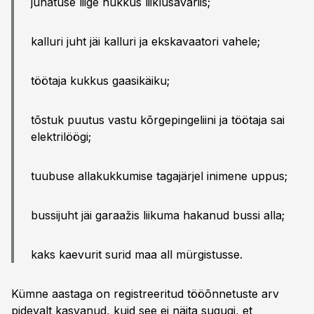
juhatuse liige hukkus liiklusavariis;
kalluri juht jäi kalluri ja ekskavaatori vahele;
töötaja kukkus gaasikäiku;
tõstuk puutus vastu kõrgepingeliini ja töötaja sai
elektrilöögi;
tuubuse allakukkumise tagajärjel inimene uppus;
bussijuht jäi garaažis liikuma hakanud bussi alla;
kaks kaevurit surid maa all mürgistusse.
Kümne aastaga on registreeritud tööõnnetuste arv
pidevalt kasvanud, kuid see ei näita sugugi, et