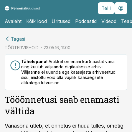
Telli
Avaleht
Kõik lood
Üritused
Podcastid
Videod
Teab
cebook
cebook
Tagasi
Twitter)
Twitter)
TÖÖTERVISHOID
23.05.16, 11:00
kedIn
kedIn
Tähelepanu!
Artikkel on enam kui 5 aastat vana
ning kuulub väljaande digitaalsesse arhiivi.
ail
ail
Väljaanne ei uuenda ega kaasajasta arhiveeritud
sisu, mistõttu võib olla vajalik kaasaegsete
k
k
allikatega tutvumine
Tööõnnetusi saab enamasti
vältida
Vanasõna ütleb, et õnnetus ei hüüa tulles, ometigi