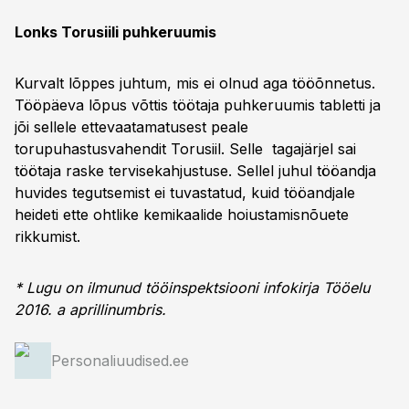
Lonks Torusiili puhkeruumis
Kurvalt lõppes juhtum, mis ei olnud aga tööõnnetus.
Tööpäeva lõpus võttis töötaja puhkeruumis tabletti ja
jõi sellele ettevaatamatusest peale
torupuhastusvahendit Torusiil. Selle tagajärjel sai
töötaja raske tervisekahjustuse. Sellel juhul tööandja
huvides tegutsemist ei tuvastatud, kuid tööandjale
heideti ette ohtlike kemikaalide hoiustamisnõuete
rikkumist.
* Lugu on ilmunud tööinspektsiooni infokirja Tööelu
2016. a aprillinumbris.
Personaliuudised.ee