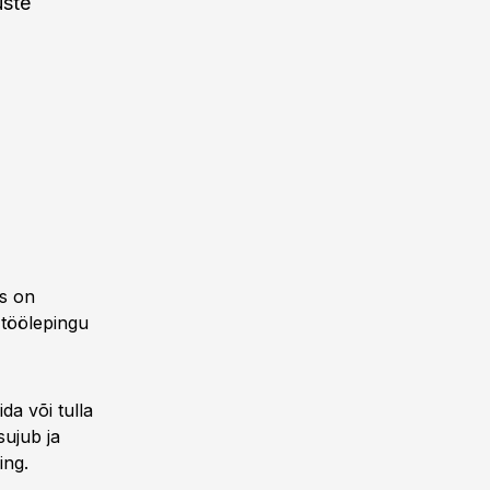
uste
es on
 töölepingu
da või tulla
sujub ja
ing.