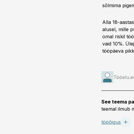
sõlmima pigem
Alla 18-aasta
alusel, mille 
omal riskil tö
vaid 10%. Ülej
tööpäeva pikku
Tööelu.e
See teema pa
teemal ilmub m
tööõigus