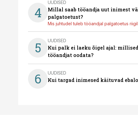
UUDISED
4
Millal saab tööandja uut inimest v
palgatoetust?
Mis juhtudel tuleb tööandjal palgatoetus riig
UUDISED
5
Kui palk ei laeku õigel ajal: millis
tööandjat oodata?
UUDISED
6
Kui targad inimesed käituvad ebalo