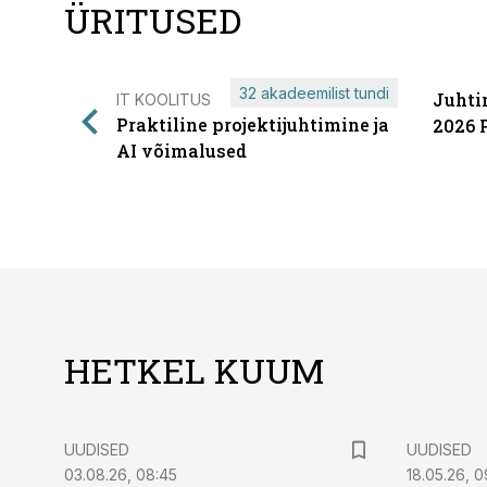
ÜRITUSED
32 akadeemilist tundi
Juhti
IT KOOLITUS
Praktiline projektijuhtimine ja
2026 
AI võimalused
HETKEL KUUM
UUDISED
UUDISED
03.08.26, 08:45
18.05.26, 0