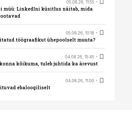
05.08.26, 11:55
 müü: LinkedIni küsitlus näitab, mida
 ootavad
05.08.26, 10:18
itatud töögraafikut ühepoolselt muuta?
04.08.26, 15:45
skonna kõikuma, tuleb juhtida ka ärevust
04.08.26, 11:00
ituvad ebaloogiliselt