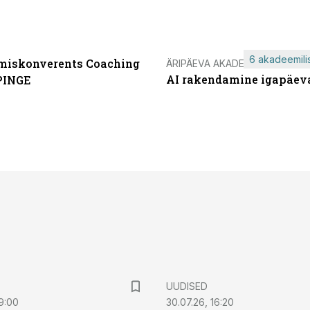
6 akadeemilis
miskonverents Coaching
ÄRIPÄEVA AKADEEMIA
AI rakendamine igapäev
PINGE
UUDISED
9:00
30.07.26, 16:20