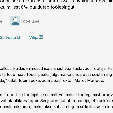
ooni laekub igal aastal umbes 3000 avaldust töövaidl
s, millest 8% puudutab töölepingut.
ee
Tööelu.ee
Salvesta
Vihja
sellest, kuidas inimesed ise ennast väärtustavad. Töötaja, k
 ta teeb head tööd, peaks julgema ka enda eest seista ning
da,” ütleb tööinspektsiooni peadirektor Maret Maripuu.
se noortele töötajatele esmalt võimalust töötegemist proovi
vabatahtlikuna appi. Seejuures lubab tööandja, et kui kõik 
kenasti hakkama, makstakse raha ja hiljem sõlmitakse ka lep