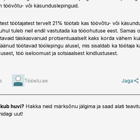
 töövõtu- või käsunduslepinguid.
stest töötajatest tervelt 21% töötab kas töövõtu- või käsund
puhul tuleb neil endil vastutada ka tööohutuse eest. Samas on
ötavaid täiskasvanuid protsentuaalselt kaks korda vähem kui 
äänud töötavad töölepingu alusel, mis sisaldab ka töötaja ka
sest, töö iseloomust ja sotsiaalsest kindlustusest.
e
Tööelu.ee
Jaga
kub huvi?
Hakka neid märksõnu jälgima ja saad alati teavitu
idagi uut!