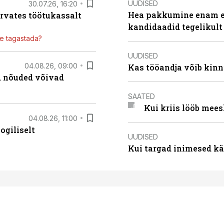
UUDISED
30.07.26, 16:20
Hea pakkumine enam ei
ärvates töötukassalt
kandidaadid tegelikult
ile tagastada?
UUDISED
04.08.26, 09:00
Kas tööandja võib kinn
ed nõuded võivad
SAATED
Kui kriis lööb mee
04.08.26, 11:00
ogiliselt
UUDISED
Kui targad inimesed kä