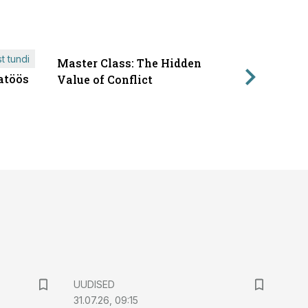
t tundi
Master Class: The Hidden
ÄRIPÄEVA 
atöös
Läbirääk
Value of Conflict
UUDISED
31.07.26, 09:15