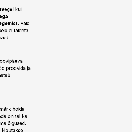
reegel kui
sega
tegemist
. Vaid
id ei täideta,
 näeb
roovipäeva
öd proovida ja
stab.
smärk hoida
eda on tal ka
ema õigused.
a kiputakse