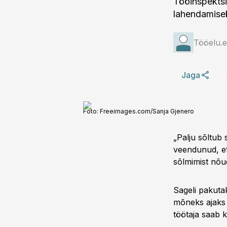
Tööinspektsi
lahendamisek
Tööelu.
Jaga
Foto:
Freeimages.com/Sanja Gjenero
„Palju sõltub 
veendunud, et
sõlmimist nõu
Sageli pakutak
mõneks ajaks 
töötaja saab 