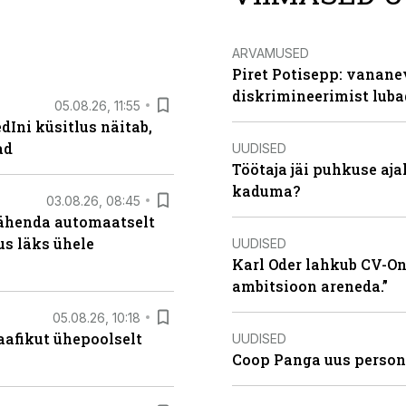
ARVAMUSED
Piret Potisepp: vanane
diskrimineerimist lub
05.08.26, 11:55
Ini küsitlus näitab,
ad
UUDISED
Töötaja jäi puhkuse aj
kaduma?
03.08.26, 08:45
tähenda automaatselt
dus läks ühele
UUDISED
Karl Oder lahkub CV-Onl
ambitsioon areneda.”
05.08.26, 10:18
aafikut ühepoolselt
UUDISED
Coop Panga uus persona