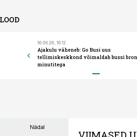
 LOOD
16.06.26, 16:12
Ajakulu väheneb: Go Busi uus
tellimiskeskkond võimaldab bussi bron
minutitega
Nädal
VIIMASED U