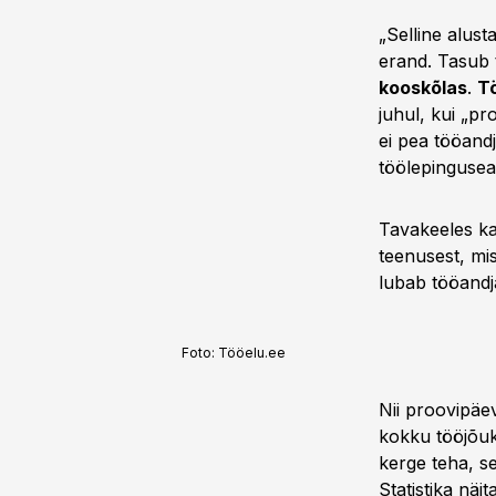
„Selline alus
erand. Tasub 
kooskõlas
.
Tö
juhul, kui „pr
ei pea tööand
töölepingusea
Tavakeeles ka
teenusest, mi
lubab tööandj
Foto:
Tööelu.ee
Nii proovipäe
kokku tööjõuk
kerge teha, se
Statistika näi