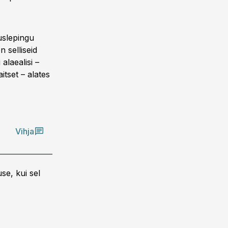
uslepingu
 selliseid
alaealisi –
itset – alates
Vihja
se, kui sel