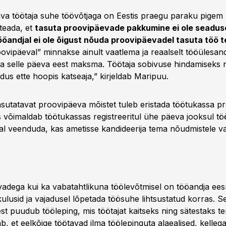
tava töötaja suhe töövõtjaga on Eestis praegu paraku pigem 
teada, et
tasuta proovipäevade pakkumine ei ole seadu
öandjal ei ole õigust nõuda proovipäevadel tasuta töö 
oovipäeval” minnakse ainult vaatlema ja reaalselt tööülesande
ja selle päeva eest maksma. Töötaja sobivuse hindamiseks
dus ette hoopis katseaja,” kirjeldab Maripuu.
sutatavat proovipäeva mõistet tuleb eristada töötukassa p
s võimaldab töötukassas registreeritul ühe päeva jooksul tö
al veenduda, kas ametisse kandideerija tema nõudmistele va
vadega kui ka vabatahtlikuna töölevõtmisel on tööandja ee
ulusid ja vajadusel lõpetada töösuhe lihtsustatud korras. S
st puudub tööleping, mis töötajat kaitseks ning sätestaks t
tab, et eelkõige töötavad ilma töölepinguta alaealised, kelleg