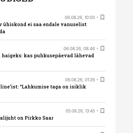
06.08.26, 10:00
v ühiskond ei saa endale vanuselist
ada
06.08.26, 08:46
al haigeks: kas puhkusepäevad lähevad
06.08.26, 01:26
ine’ist: “Lahkumise taga on isiklik
05.08.26, 13:45
lijuht on Pirkko Saar