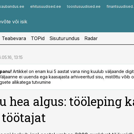
kaubandus.ee
ehitusuudised.ee
toostusuudised.ee
finantsuudised
Infopank
Radar
Teabevara
TOPid
Sisuturundus
Radar
.05.16, 13:15
panu!
Artikkel on enam kui 5 aastat vana ning kuulub väljaande digi
. Väljaanne ei uuenda ega kaasajasta arhiveeritud sisu, mistõttu võib ol
sete allikatega tutvumine
u hea algus: tööleping k
 töötajat