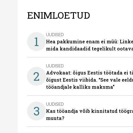
ENIMLOETUD
UUDISED
1
Hea pakkumine enam ei müü: Linked
mida kandidaadid tegelikult ootav
UUDISED
2
Advokaat: õigus Eestis töötada ei 
õigust Eestis viibida. “See vale eel
tööandjale kalliks maksma”
UUDISED
3
Kas tööandja võib kinnitatud töögr
muuta?