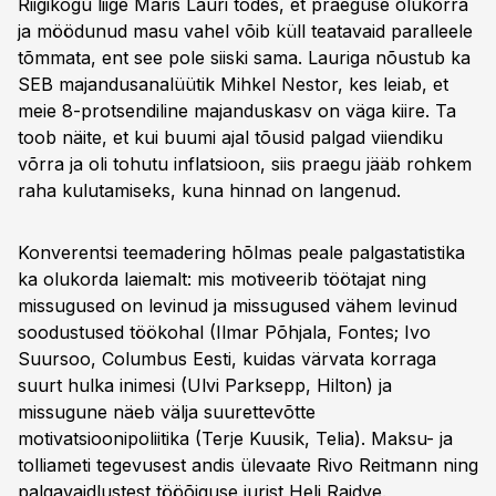
Riigikogu liige Maris Lauri tõdes, et praeguse olukorra
ja möödunud masu vahel võib küll teatavaid paralleele
tõmmata, ent see pole siiski sama. Lauriga nõustub ka
SEB majandusanalüütik Mihkel Nestor, kes leiab, et
meie 8-protsendiline majanduskasv on väga kiire. Ta
toob näite, et kui buumi ajal tõusid palgad viiendiku
võrra ja oli tohutu inflatsioon, siis praegu jääb rohkem
raha kulutamiseks, kuna hinnad on langenud.
Konverentsi teemadering hõlmas peale palgastatistika
ka olukorda laiemalt: mis motiveerib töötajat ning
missugused on levinud ja missugused vähem levinud
soodustused töökohal (Ilmar Põhjala, Fontes; Ivo
Suursoo, Columbus Eesti, kuidas värvata korraga
suurt hulka inimesi (Ulvi Parksepp, Hilton) ja
missugune näeb välja suurettevõtte
motivatsioonipoliitika (Terje Kuusik, Telia). Maksu- ja
tolliameti tegevusest andis ülevaate Rivo Reitmann ning
palgavaidlustest tööõiguse jurist Heli Raidve.