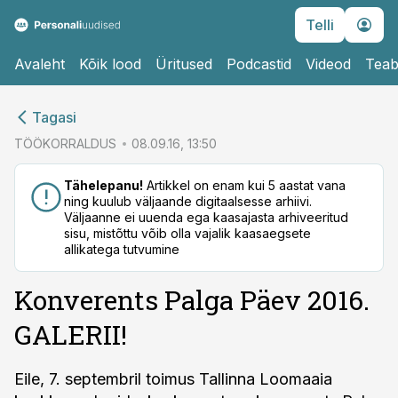
Telli
Avaleht
Kõik lood
Üritused
Podcastid
Videod
Teab
cebook
cebook
Tagasi
Twitter)
Twitter)
TÖÖKORRALDUS
08.09.16, 13:50
kedIn
kedIn
Tähelepanu!
Artikkel on enam kui 5 aastat vana
ning kuulub väljaande digitaalsesse arhiivi.
ail
ail
Väljaanne ei uuenda ega kaasajasta arhiveeritud
sisu, mistõttu võib olla vajalik kaasaegsete
k
k
allikatega tutvumine
Konverents Palga Päev 2016.
GALERII!
Eile, 7. septembril toimus Tallinna Loomaaia