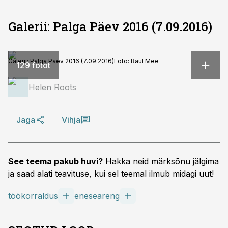
Galerii: Palga Päev 2016 (7.09.2016)
Galerii: Palga Päev 2016 (7.09.2016)
Foto:
Raul Mee
129 fotot
Helen Roots
Jaga
Vihja
See teema pakub huvi?
Hakka neid märksõnu jälgima
ja saad alati teavituse, kui sel teemal ilmub midagi uut!
töökorraldus
eneseareng