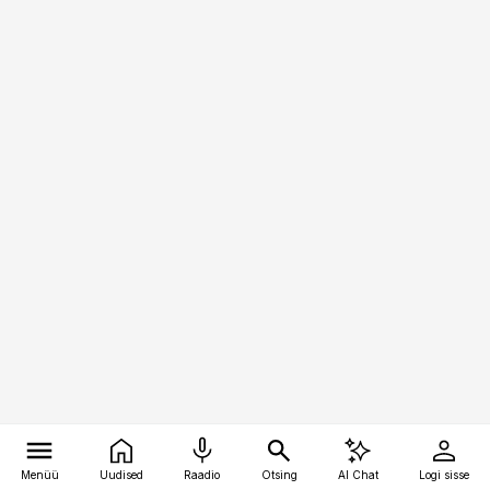
Menüü
Uudised
Raadio
Otsing
AI Chat
Logi sisse