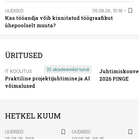
UUDISED
05.08.26, 10:18
Kas tööandja võib kinnitatud töögraafikut
ühepoolselt muuta?
ÜRITUSED
32 akadeemilist tundi
Juhtimiskonve
IT KOOLITUS
Praktiline projektijuhtimine ja AI
2026 PINGE
võimalused
HETKEL KUUM
UUDISED
UUDISED
05.08.26, 11:55
03.08.26, 08:45