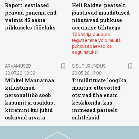
Raport: eestlased
Heli Raidve: peatselt
peavad panema end
jõustuvad muudatused
valmis 45 aasta
nihutavad puhkuse
pikkuseks tööeluks
aegumise tähtaegu
Tööandja puudulik
tegutsemine võib muuta
puhkusepäevad ka
aegumatuks!
ST
ARVAMUSED
SISUTURUNDUS
30.07.26, 10:39
20.05.26, 11:00
Mihkel Männamaa:
Tiimiürituste loogika
killustunud
muutub: ettevõtted
personalitöö sööb
otsivad üha enam
kasumit ja usaldust
keskkonda, kus
kiiremini kui juhid
inimesed päriselt
oskavad arvata
suhtleksid