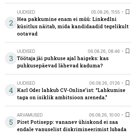
UUDISED
05.08.26, 11:55
Hea pakkumine enam ei müü: LinkedIni
2
küsitlus näitab, mida kandidaadid tegelikult
ootavad
UUDISED
06.08.26, 08:46
3
Töötaja jäi puhkuse ajal haigeks: kas
puhkusepäevad lähevad kaduma?
UUDISED
06.08.26, 01:26
4
Karl Oder lahkub CV-Online’ist: “Lahkumise
taga on isiklik ambitsioon areneda.”
ARVAMUSED
06.08.26, 10:00
5
Piret Potisepp: vananev ühiskond ei saa
endale vanuselist diskrimineerimist lubada