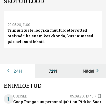
SEOTUD LOOD
ST
20.05.26, 11:00
Tiimiürituste loogika muutub: ettevõtted
otsivad üha enam keskkonda, kus inimesed
päriselt suhtleksid
24H
72H
Nädal
ENIMLOETUD
UUDISED
05.08.26, 13:45
1
Coop Panga uus personalijuht on Pirkko Saar