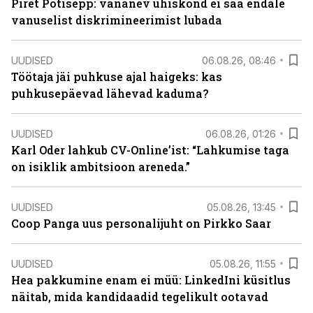
Piret Potisepp: vananev ühiskond ei saa endale
vanuselist diskrimineerimist lubada
UUDISED
06.08.26, 08:46
Töötaja jäi puhkuse ajal haigeks: kas
puhkusepäevad lähevad kaduma?
UUDISED
06.08.26, 01:26
Karl Oder lahkub CV-Online’ist: “Lahkumise taga
on isiklik ambitsioon areneda.”
UUDISED
05.08.26, 13:45
Coop Panga uus personalijuht on Pirkko Saar
UUDISED
05.08.26, 11:55
Hea pakkumine enam ei müü: LinkedIni küsitlus
näitab, mida kandidaadid tegelikult ootavad