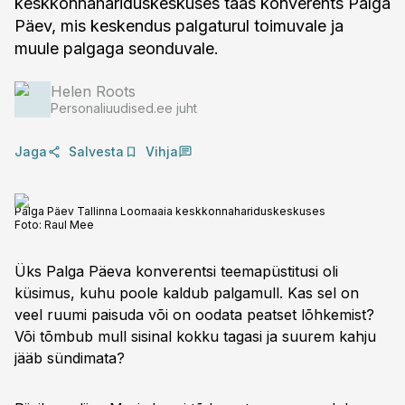
keskkonnahariduskeskuses taas konverents Palga
Päev, mis keskendus palgaturul toimuvale ja
muule palgaga seonduvale.
Helen Roots
Personaliuudised.ee juht
Jaga
Salvesta
Vihja
Palga Päev Tallinna Loomaaia keskkonnahariduskeskuses
Foto:
Raul Mee
Üks Palga Päeva konverentsi teemapüstitusi oli
küsimus, kuhu poole kaldub palgamull. Kas sel on
veel ruumi paisuda või on oodata peatset lõhkemist?
Või tõmbub mull sisinal kokku tagasi ja suurem kahju
jääb sündimata?