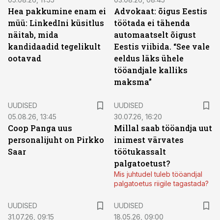
Hea pakkumine enam ei
Advokaat: õigus Eestis
müü: LinkedIni küsitlus
töötada ei tähenda
näitab, mida
automaatselt õigust
kandidaadid tegelikult
Eestis viibida. “See vale
ootavad
eeldus läks ühele
tööandjale kalliks
maksma”
UUDISED
UUDISED
05.08.26, 13:45
30.07.26, 16:20
Coop Panga uus
Millal saab tööandja uut
personalijuht on Pirkko
inimest värvates
Saar
töötukassalt
palgatoetust?
Mis juhtudel tuleb tööandjal
palgatoetus riigile tagastada?
UUDISED
UUDISED
31.07.26, 09:15
18.05.26, 09:00