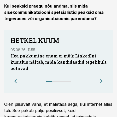
Kui peaksid praegu nõu andma, siis mida
sisekommunikatsiooni spetsialistid peaksid oma
tegevuses või organisatsioonis parendama?
HETKEL KUUM
05.08.26, 11:55
05.08.
Hea pakkumine enam ei müü: LinkedIni
Coop
küsitlus näitab, mida kandidaadid tegelikult
Saar
ootavad
Olen piisavalt vana, et mäletada aega, kui internet alles
tuli. See pakub palju positiivset, kuid
kommunikatsioonis kehtib reegel, et inimestele