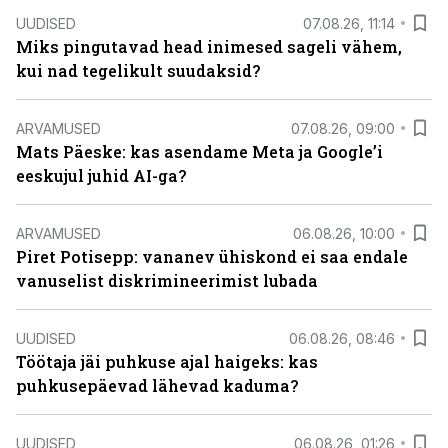
UUDISED
07.08.26, 11:14
Miks pingutavad head inimesed sageli vähem,
kui nad tegelikult suudaksid?
ARVAMUSED
07.08.26, 09:00
Mats Päeske: kas asendame Meta ja Google’i
eeskujul juhid AI-ga?
ARVAMUSED
06.08.26, 10:00
Piret Potisepp: vananev ühiskond ei saa endale
vanuselist diskrimineerimist lubada
UUDISED
06.08.26, 08:46
Töötaja jäi puhkuse ajal haigeks: kas
puhkusepäevad lähevad kaduma?
UUDISED
06.08.26, 01:26