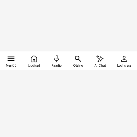
Menüü
Uudised
Raadio
Otsing
AI Chat
Logi sisse
Vana-Lõuna 39/1, 19094 Tallinn
(+372) 667 0111
personaliuudised@personaliuudised.ee
Telli
Reklaam
Firmast