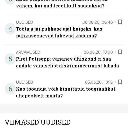
vähem, kui nad tegelikult suudaksid?
UUDISED
06.08.26, 08:46
4
Töötaja jäi puhkuse ajal haigeks: kas
puhkusepäevad lähevad kaduma?
ARVAMUSED
06.08.26, 10:00
5
Piret Potisepp: vananev ühiskond ei saa
endale vanuselist diskrimineerimist lubada
UUDISED
05.08.26, 10:18
6
Kas tööandja võib kinnitatud töögraafikut
ühepoolselt muuta?
VIIMASED UUDISED