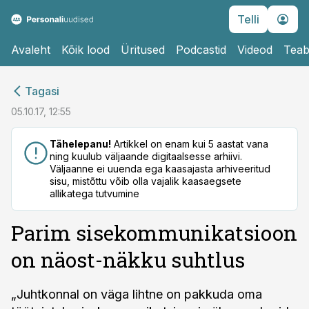
Telli
Avaleht
Kõik lood
Üritused
Podcastid
Videod
Teab
cebook
cebook
Tagasi
Twitter)
Twitter)
05.10.17, 12:55
kedIn
kedIn
Tähelepanu!
Artikkel on enam kui 5 aastat vana
ning kuulub väljaande digitaalsesse arhiivi.
ail
ail
Väljaanne ei uuenda ega kaasajasta arhiveeritud
sisu, mistõttu võib olla vajalik kaasaegsete
k
k
allikatega tutvumine
Parim sise­kommunikatsioon
on näost-näkku suhtlus
„Juhtkonnal on väga lihtne on pakkuda oma