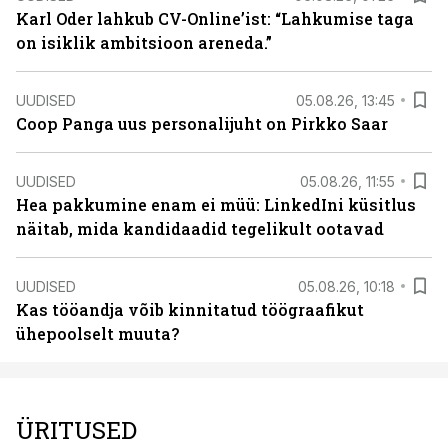
Karl Oder lahkub CV-Online’ist: “Lahkumise taga
on isiklik ambitsioon areneda.”
UUDISED
05.08.26, 13:45
Coop Panga uus personalijuht on Pirkko Saar
UUDISED
05.08.26, 11:55
Hea pakkumine enam ei müü: LinkedIni küsitlus
näitab, mida kandidaadid tegelikult ootavad
UUDISED
05.08.26, 10:18
Kas tööandja võib kinnitatud töögraafikut
ühepoolselt muuta?
ÜRITUSED