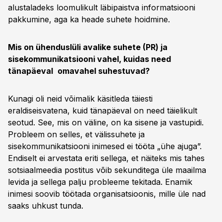
alustaladeks loomulikult läbipaistva informatsiooni
pakkumine, aga ka heade suhete hoidmine.
Mis on ühenduslüli avalike suhete (PR) ja
sisekommunikatsiooni vahel, kuidas need
tänapäeval
omavahel suhestuvad?
Kunagi oli neid võimalik käsitleda täiesti
eraldiseisvatena, kuid tänapäeval on need täielikult
seotud. See, mis on väline, on ka sisene ja vastupidi.
Probleem on selles, et välissuhete ja
sisekommunikatsiooni inimesed ei tööta „ühe ajuga”.
Endiselt ei arvestata eriti sellega, et näiteks mis tahes
sotsiaalmeedia postitus võib sekunditega üle maailma
levida ja sellega palju probleeme tekitada. Enamik
inimesi soovib töötada organisatsioonis, mille üle nad
saaks uhkust tunda.