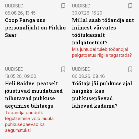
UUDISED
UUDISED
05.08.26, 13:45
30.07.26, 16:20
Coop Panga uus
Millal saab tööandja uut
personalijuht on Pirkko
inimest värvates
Saar
töötukassalt
palgatoetust?
Mis juhtudel tuleb tööandjal
palgatoetus riigile tagastada?
UUDISED
UUDISED
18.05.26, 09:00
06.08.26, 08:46
Heli Raidve: peatselt
Töötaja jäi puhkuse ajal
jõustuvad muudatused
haigeks: kas
nihutavad puhkuse
puhkusepäevad
aegumise tähtaegu
lähevad kaduma?
Tööandja puudulik
tegutsemine võib muuta
puhkusepäevad ka
aegumatuks!