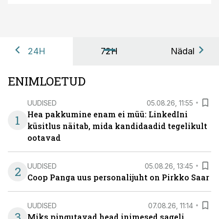
24H
72H
Nädal
ENIMLOETUD
UUDISED
05.08.26, 11:55
Hea pakkumine enam ei müü: LinkedIni
1
küsitlus näitab, mida kandidaadid tegelikult
ootavad
UUDISED
05.08.26, 13:45
2
Coop Panga uus personalijuht on Pirkko Saar
UUDISED
07.08.26, 11:14
3
Miks pingutavad head inimesed sageli