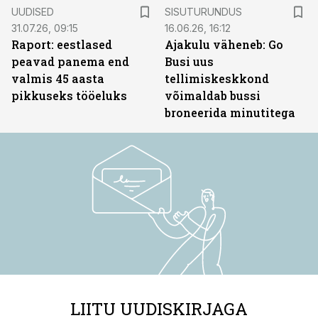
ST
UUDISED
SISUTURUNDUS
31.07.26, 09:15
16.06.26, 16:12
Raport: eestlased
Ajakulu väheneb: Go
peavad panema end
Busi uus
valmis 45 aasta
tellimiskeskkond
pikkuseks tööeluks
võimaldab bussi
broneerida minutitega
LIITU UUDISKIRJAGA