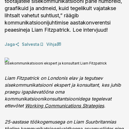
töötajatele sisekommunikatsiooni pähe numbreid,
graafikuid ja andmeid, kuid tegelikult vajatakse
lihtsalt vahetut suhtlust,” räägib
kommunikatsioonijuhtimise aastakonverentsi
peaesineja Liam Fitzpatrick. Loe intervjuud!
Jaga
Salvesta
Vihja
Sisekommunikatsiooni ekspert ja konsultant Liam Fitzpatrick
Liam Fitzpatrick on Londonis elav ja tegutsev
sisekommunikatsiooni ekspert ja konsultant, kes juhib
praegu igapäevatööna oma
kommunikatsioonikonsultantsioonidega tegelevat
ettevõtet
Working Communications Strategies
.
25-aastase töökogemusega on Liam Suurbritannias
tõeline kommunikatsioonivaldkonna arvamusliider ning