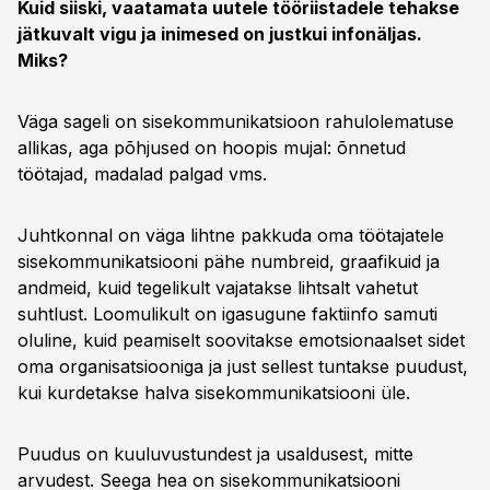
Kuid siiski, vaatamata uutele tööriistadele tehakse
jätkuvalt vigu ja inimesed on justkui infonäljas.
Miks?
Väga sageli on sisekommunikatsioon rahulolematuse
allikas, aga põhjused on hoopis mujal: õnnetud
töötajad, madalad palgad vms.
Juhtkonnal on väga lihtne pakkuda oma töötajatele
sisekommunikatsiooni pähe numbreid, graafikuid ja
andmeid, kuid tegelikult vajatakse lihtsalt vahetut
suhtlust. Loomulikult on igasugune faktiinfo samuti
oluline, kuid peamiselt soovitakse emotsionaalset sidet
oma organisatsiooniga ja just sellest tuntakse puudust,
kui kurdetakse halva sisekommunikatsiooni üle.
Puudus on kuuluvustundest ja usaldusest, mitte
arvudest. Seega hea on sisekommunikatsiooni