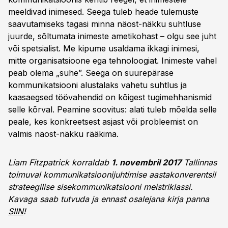
meeldivad inimesed. Seega tuleb heade tulemuste
saavutamiseks tagasi minna näost-näkku suhtluse
juurde, sõltumata inimeste ametikohast – olgu see juht
või spetsialist. Me kipume usaldama ikkagi inimesi,
mitte organisatsioone ega tehnoloogiat. Inimeste vahel
peab olema „suhe”. Seega on suurepärase
kommunikatsiooni alustalaks vahetu suhtlus ja
kaasaegsed töövahendid on kõigest tugimehhanismid
selle kõrval. Peamine soovitus: alati tuleb mõelda selle
peale, kes konkreetsest asjast või probleemist on
valmis näost-näkku rääkima.
Liam Fitzpatrick korraldab
1. novembril 2017
Tallinnas
toimuval kommunikatsioonijuhtimise aastakonverentsil
strateegilise sisekommunikatsiooni meistriklassi.
Kavaga saab tutvuda ja ennast osalejana kirja panna
SIIN
!