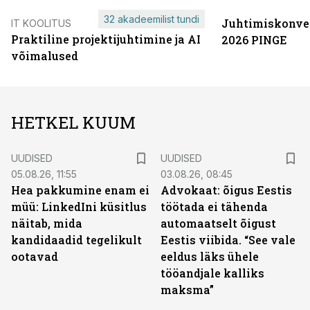
32 akadeemilist tundi
Juhtimiskonve
IT KOOLITUS
Praktiline projektijuhtimine ja AI
2026 PINGE
võimalused
HETKEL KUUM
UUDISED
UUDISED
05.08.26, 11:55
03.08.26, 08:45
Hea pakkumine enam ei
Advokaat: õigus Eestis
müü: LinkedIni küsitlus
töötada ei tähenda
näitab, mida
automaatselt õigust
kandidaadid tegelikult
Eestis viibida. “See vale
ootavad
eeldus läks ühele
tööandjale kalliks
maksma”