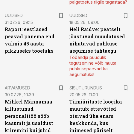
palgatoetus riigile tagastada?
UUDISED
UUDISED
31.07.26, 09:15
18.05.26, 09:00
Raport: eestlased
Heli Raidve: peatselt
peavad panema end
jõustuvad muudatused
valmis 45 aasta
nihutavad puhkuse
pikkuseks tööeluks
aegumise tähtaegu
Tööandja puudulik
tegutsemine võib muuta
puhkusepäevad ka
aegumatuks!
ST
ARVAMUSED
SISUTURUNDUS
30.07.26, 10:39
20.05.26, 11:00
Mihkel Männamaa:
Tiimiürituste loogika
killustunud
muutub: ettevõtted
personalitöö sööb
otsivad üha enam
kasumit ja usaldust
keskkonda, kus
kiiremini kui juhid
inimesed päriselt