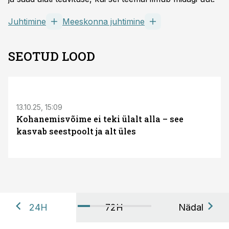
Juhtimine
Meeskonna juhtimine
SEOTUD LOOD
13.10.25, 15:09
Kohanemisvõime ei teki ülalt alla – see
kasvab seestpoolt ja alt üles
24H
72H
Nädal