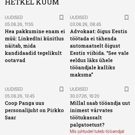
HETKEL KUUM
UUDISED
UUDISED
05.08.26, 11:55
03.08.26, 08:45
Hea pakkumine enam ei
Advokaat: õigus Eestis
müü: LinkedIni küsitlus
töötada ei tähenda
näitab, mida
automaatselt õigust
kandidaadid tegelikult
Eestis viibida. “See vale
ootavad
eeldus läks ühele
tööandjale kalliks
maksma”
UUDISED
UUDISED
05.08.26, 13:45
30.07.26, 16:20
Coop Panga uus
Millal saab tööandja uut
personalijuht on Pirkko
inimest värvates
Saar
töötukassalt
palgatoetust?
Mis juhtudel tuleb tööandjal