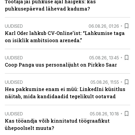
Töötaja jäi puhkuse ajal haigeks: kas
puhkusepäevad lähevad kaduma?
UUDISED
06.08.26, 01:26
Karl Oder lahkub CV-Online’ist: “Lahkumise taga
on isiklik ambitsioon areneda.”
UUDISED
05.08.26, 13:45
Coop Panga uus personalijuht on Pirkko Saar
UUDISED
05.08.26, 11:55
Hea pakkumine enam ei müü: LinkedIni küsitlus
näitab, mida kandidaadid tegelikult ootavad
UUDISED
05.08.26, 10:18
Kas tööandja võib kinnitatud töögraafikut
ühepoolselt muuta?