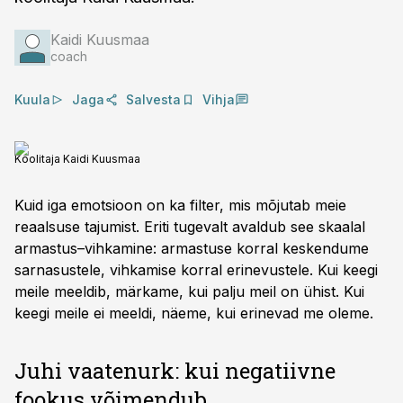
Kaidi Kuusmaa
coach
Kuula
Jaga
Salvesta
Vihja
Koolitaja Kaidi Kuusmaa
Kuid iga emotsioon on ka filter, mis mõjutab meie
reaalsuse tajumist. Eriti tugevalt avaldub see skaalal
armastus–vihkamine: armastuse korral keskendume
sarnasustele, vihkamise korral erinevustele. Kui keegi
meile meeldib, märkame, kui palju meil on ühist. Kui
keegi meile ei meeldi, näeme, kui erinevad me oleme.
Juhi vaatenurk: kui negatiivne
fookus võimendub