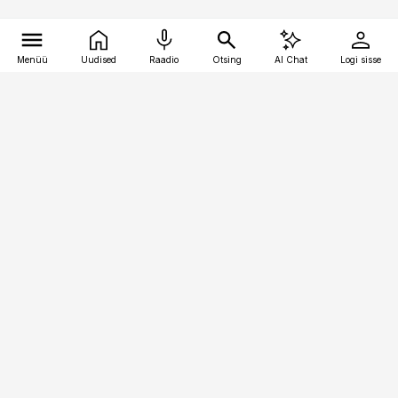
Menüü
Uudised
Raadio
Otsing
AI Chat
Logi sisse
Vana-Lõuna 39/1, 19094 Tallinn
(+372) 667 0111
personaliuudised@personaliuudised.ee
Telli
Reklaam
Firmast
Sisu kasutamisõigused
Ajakirjaniku
eetikakoodeks
Üldtingimused
Privaatsustingimused
Küpsiste poliitika
KKK
Eesti Meediaettevõtete
Eelistuste haldamine