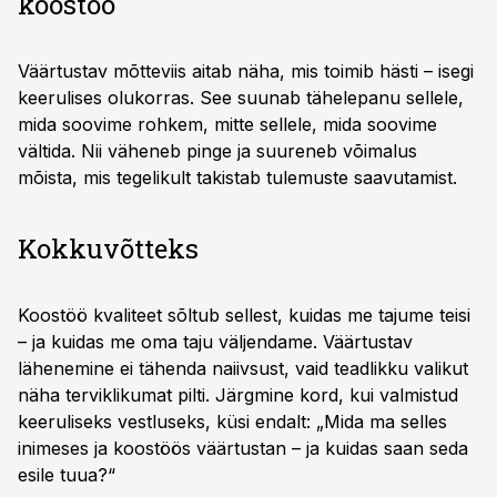
koostöö
Väärtustav mõtteviis aitab näha, mis toimib hästi – isegi
keerulises olukorras. See suunab tähelepanu sellele,
mida soovime rohkem, mitte sellele, mida soovime
vältida. Nii väheneb pinge ja suureneb võimalus
mõista, mis tegelikult takistab tulemuste saavutamist.
Kokkuvõtteks
Koostöö kvaliteet sõltub sellest, kuidas me tajume teisi
– ja kuidas me oma taju väljendame. Väärtustav
lähenemine ei tähenda naiivsust, vaid teadlikku valikut
näha terviklikumat pilti. Järgmine kord, kui valmistud
keeruliseks vestluseks, küsi endalt: „Mida ma selles
inimeses ja koostöös väärtustan – ja kuidas saan seda
esile tuua?“