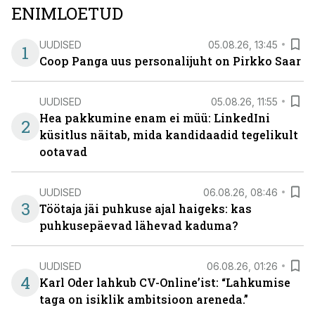
ENIMLOETUD
UUDISED
05.08.26, 13:45
1
Coop Panga uus personalijuht on Pirkko Saar
UUDISED
05.08.26, 11:55
Hea pakkumine enam ei müü: LinkedIni
2
küsitlus näitab, mida kandidaadid tegelikult
ootavad
UUDISED
06.08.26, 08:46
3
Töötaja jäi puhkuse ajal haigeks: kas
puhkusepäevad lähevad kaduma?
UUDISED
06.08.26, 01:26
4
Karl Oder lahkub CV-Online’ist: “Lahkumise
taga on isiklik ambitsioon areneda.”