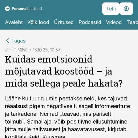
Telli
Avaleht
Kõik lood
Üritused
Podcastid
Videod
Teab
cebook
cebook
Tagasi
Twitter)
Twitter)
JUHTIMINE
15.10.25, 10:57
Kuidas emotsioonid
kedIn
kedIn
mõjutavad koostööd – ja
ail
ail
mida sellega peale hakata?
k
k
Lääne kultuuriruumis peetakse neid, kes tajuvad
reaalsust pigem negatiivselt, sageli informeeritute
ja tarkadena. Nemad „teavad, mis päriselt
toimub“. Samal ajal võib positiivne ellusuhtumine
jätta mulje naiivsusest ja haavatavusest, kirjutab
koolitaja Kaidi Kuusmaa.