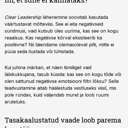
nii, et suhe ei kannataks?
Clear Leadership
lähenemine soovitab kasutada
väärtustavat mõtteviisi. See ei eita negatiivseid
sündmusi, vaid kutsub üles uurima, kas see on kogu
reaalsus. Kas negatiivse kõrval eksisteerib ka
positiivne? Nii täiendame olemasolevat pilti, mitte ei
püüa seda ilustada või tühistada.
Kui juhina märkan, et näen tiimiliiget vaid
läbikukkujana, tasub küsida: kas see on kogu tõde või
olen sattunud negatiivse emotsiooni filtri lõksu? Selle
teadvustamine aitab häälestuda vestluseks viisil, mis
pole ründav, kuid väljendab muret ja loob ruumi
aruteluks.
Tasakaalustatud vaade loob parema