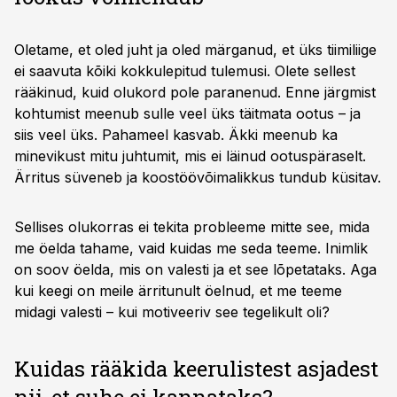
Oletame, et oled juht ja oled märganud, et üks tiimiliige
ei saavuta kõiki kokkulepitud tulemusi. Olete sellest
rääkinud, kuid olukord pole paranenud. Enne järgmist
kohtumist meenub sulle veel üks täitmata ootus – ja
siis veel üks. Pahameel kasvab. Äkki meenub ka
minevikust mitu juhtumit, mis ei läinud ootuspäraselt.
Ärritus süveneb ja koostöövõimalikkus tundub küsitav.
Sellises olukorras ei tekita probleeme mitte see, mida
me öelda tahame, vaid kuidas me seda teeme. Inimlik
on soov öelda, mis on valesti ja et see lõpetataks. Aga
kui keegi on meile ärritunult öelnud, et me teeme
midagi valesti – kui motiveeriv see tegelikult oli?
Kuidas rääkida keerulistest asjadest