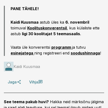
PANE TÄHELE!
Kaidi Kuusmaa
astub üles ka
6. novembril
toimuval
Koolituskonverentsil
, kus külaliste ette
astub
ligi 30 koolitajat 5 teemasaalis
.
Vaata üle konverentsi
programm
ja tutvu
esinejatega
ning registreeri end
soodushinnaga
!
Kaidi Kuusmaa
Jaga
Vihja
See teema pakub huvi?
Hakka neid märksõnu jälgima
ja saad alati teavituse, kui sel teemal ilmub midagi uut!