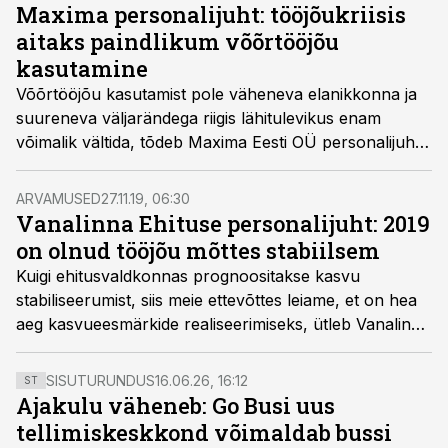
Maxima personalijuht: tööjõukriisis
aitaks paindlikum võõrtööjõu
kasutamine
Võõrtööjõu kasutamist pole väheneva elanikkonna ja
suureneva väljarändega riigis lähitulevikus enam
võimalik vältida, tõdeb Maxima Eesti OÜ personalijuht
Lea Kimber.
ARVAMUSED
27.11.19, 06:30
Vanalinna Ehituse personalijuht: 2019
on olnud tööjõu mõttes stabiilsem
Kuigi ehitusvaldkonnas prognoositakse kasvu
stabiliseerumist, siis meie ettevõttes leiame, et on hea
aeg kasvueesmärkide realiseerimiseks, ütleb Vanalinna
Ehitus OÜ personalijuht ja juhatuse liige Aet Urvast.
SISUTURUNDUS
16.06.26, 16:12
ST
Ajakulu väheneb: Go Busi uus
tellimiskeskkond võimaldab bussi