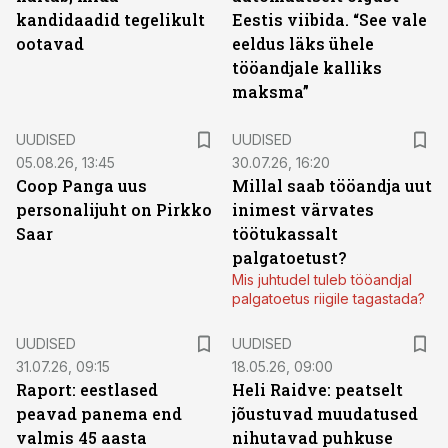
kandidaadid tegelikult
Eestis viibida. “See vale
ootavad
eeldus läks ühele
tööandjale kalliks
maksma”
UUDISED
UUDISED
05.08.26, 13:45
30.07.26, 16:20
Coop Panga uus
Millal saab tööandja uut
personalijuht on Pirkko
inimest värvates
Saar
töötukassalt
palgatoetust?
Mis juhtudel tuleb tööandjal
palgatoetus riigile tagastada?
UUDISED
UUDISED
31.07.26, 09:15
18.05.26, 09:00
Raport: eestlased
Heli Raidve: peatselt
peavad panema end
jõustuvad muudatused
valmis 45 aasta
nihutavad puhkuse