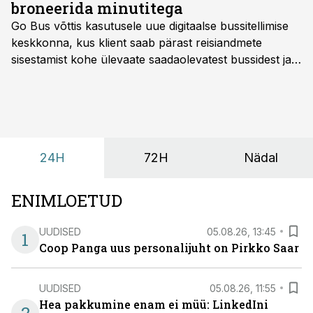
broneerida minutitega
Go Bus võttis kasutusele uue digitaalse bussitellimise
keskkonna, kus klient saab pärast reisiandmete
sisestamist kohe ülevaate saadaolevatest bussidest ja
esialgsest hinnast. Nii saab transpordi planeerimisega
kiiresti edasi liikuda hinnapakkumist ootamata.
24H
72H
Nädal
ENIMLOETUD
UUDISED
05.08.26, 13:45
1
Coop Panga uus personalijuht on Pirkko Saar
UUDISED
05.08.26, 11:55
Hea pakkumine enam ei müü: LinkedIni