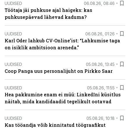
UUDISED
06.08.26, 08:46
Töötaja jäi puhkuse ajal haigeks: kas
puhkusepäevad lähevad kaduma?
UUDISED
06.08.26, 01:26
Karl Oder lahkub CV-Online’ist: “Lahkumise taga
on isiklik ambitsioon areneda.”
UUDISED
05.08.26, 13:45
Coop Panga uus personalijuht on Pirkko Saar
UUDISED
05.08.26, 11:55
Hea pakkumine enam ei müü: LinkedIni küsitlus
näitab, mida kandidaadid tegelikult ootavad
UUDISED
05.08.26, 10:18
Kas tööandja võib kinnitatud töögraafikut