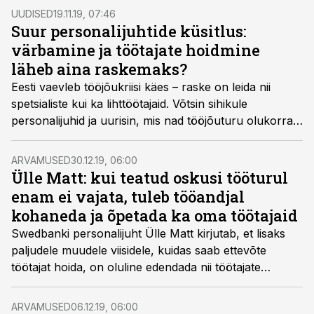
UUDISED
19.11.19, 07:46
Suur personalijuhtide küsitlus:
värbamine ja töötajate hoidmine
läheb aina raskemaks?
Eesti vaevleb tööjõukriisi käes – raske on leida nii
spetsialiste kui ka lihttöötajaid. Võtsin sihikule
personalijuhid ja uurisin, mis nad tööjõuturu olukorrast
arvavad ja kuidas teha nii, et hea töötaja ettevõttes
püsiks ehk milliseid motiveerimisviise kasutatakse.
ARVAMUSED
30.12.19, 06:00
Samuti uurisin uue aasta plaanide kohta – kas
Ülle Matt: kui teatud oskusi tööturul
ettevõtetes luuakse uusi ametikohti juurde või neid
enam ei vajata, tuleb tööandjal
hoopis vähendatakse? Ja kas sellega tunnetatakse ka
kohaneda ja õpetada ka oma töötajaid
lähenevat majanduskriisi?
Swedbanki personalijuht Ülle Matt kirjutab, et lisaks
paljudele muudele viisidele, kuidas saab ettevõte
töötajat hoida, on oluline edendada nii töötajate
füüsilist kui ka vaimset tervist.
ARVAMUSED
06.12.19, 06:00