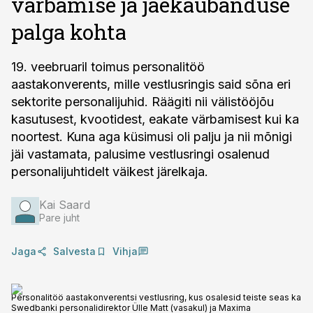
värbamise ja jaekaubanduse
palga kohta
19. veebruaril toimus personalitöö
aastakonverents, mille vestlusringis said sõna eri
sektorite personalijuhid. Räägiti nii välistööjõu
kasutusest, kvootidest, eakate värbamisest kui ka
noortest. Kuna aga küsimusi oli palju ja nii mõnigi
jäi vastamata, palusime vestlusringi osalenud
personalijuhtidelt väikest järelkaja.
Kai Saard
Pare juht
Jaga
Salvesta
Vihja
Personalitöö aastakonverentsi vestlusring, kus osalesid teiste seas ka
Swedbanki personalidirektor Ülle Matt (vasakul) ja Maxima