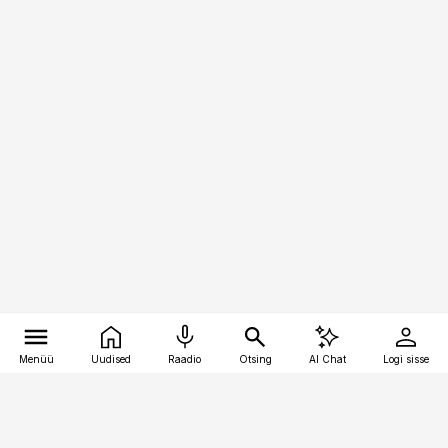
Menüü
Uudised
Raadio
Otsing
AI Chat
Logi sisse
Vana-Lõuna 39/1, 19094 Tallinn