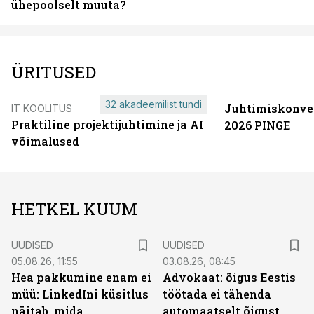
ühepoolselt muuta?
ÜRITUSED
32 akadeemilist tundi
Juhtimiskonve
IT KOOLITUS
Praktiline projektijuhtimine ja AI
2026 PINGE
võimalused
HETKEL KUUM
UUDISED
UUDISED
05.08.26, 11:55
03.08.26, 08:45
Hea pakkumine enam ei
Advokaat: õigus Eestis
müü: LinkedIni küsitlus
töötada ei tähenda
näitab, mida
automaatselt õigust