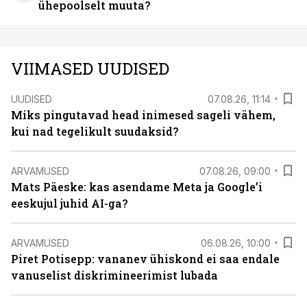
ühepoolselt muuta?
VIIMASED UUDISED
UUDISED
07.08.26, 11:14
Miks pingutavad head inimesed sageli vähem,
kui nad tegelikult suudaksid?
ARVAMUSED
07.08.26, 09:00
Mats Päeske: kas asendame Meta ja Google’i
eeskujul juhid AI-ga?
ARVAMUSED
06.08.26, 10:00
Piret Potisepp: vananev ühiskond ei saa endale
vanuselist diskrimineerimist lubada