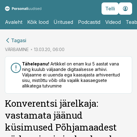
Telli
Avaleht
Kõik lood
Üritused
Podcastid
Videod
Teab
cebook
Tagasi
Twitter)
VÄRBAMINE
13.03.20, 06:00
kedIn
Tähelepanu!
Artikkel on enam kui 5 aastat vana
ning kuulub väljaande digitaalsesse arhiivi.
ail
Väljaanne ei uuenda ega kaasajasta arhiveeritud
sisu, mistõttu võib olla vajalik kaasaegsete
k
allikatega tutvumine
Konverentsi järelkaja:
vastamata jäänud
küsimused Põhjamaadest