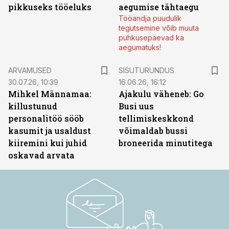
pikkuseks tööeluks
aegumise tähtaegu
Tööandja puudulik
tegutsemine võib muuta
puhkusepäevad ka
aegumatuks!
ST
ARVAMUSED
SISUTURUNDUS
30.07.26, 10:39
16.06.26, 16:12
Mihkel Männamaa:
Ajakulu väheneb: Go
killustunud
Busi uus
personalitöö sööb
tellimiskeskkond
kasumit ja usaldust
võimaldab bussi
kiiremini kui juhid
broneerida minutitega
oskavad arvata