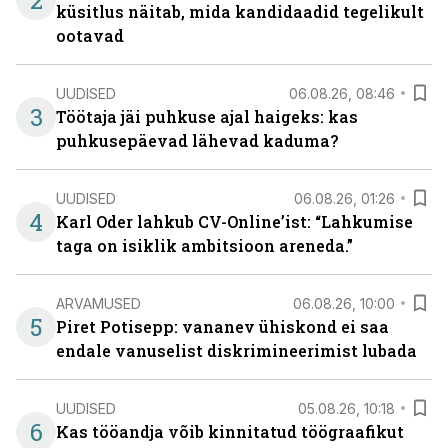
2
küsitlus näitab, mida kandidaadid tegelikult
ootavad
UUDISED
06.08.26, 08:46
3
Töötaja jäi puhkuse ajal haigeks: kas
puhkusepäevad lähevad kaduma?
UUDISED
06.08.26, 01:26
4
Karl Oder lahkub CV-Online’ist: “Lahkumise
taga on isiklik ambitsioon areneda.”
ARVAMUSED
06.08.26, 10:00
5
Piret Potisepp: vananev ühiskond ei saa
endale vanuselist diskrimineerimist lubada
UUDISED
05.08.26, 10:18
6
Kas tööandja võib kinnitatud töögraafikut