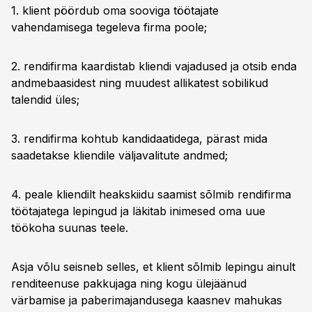
1. klient pöördub oma sooviga töötajate
vahendamisega tegeleva firma poole;
2. rendifirma kaardistab kliendi vajadused ja otsib enda
andmebaasidest ning muudest allikatest sobilikud
talendid üles;
3. rendifirma kohtub kandidaatidega, pärast mida
saadetakse kliendile väljavalitute andmed;
4. peale kliendilt heakskiidu saamist sõlmib rendifirma
töötajatega lepingud ja läkitab inimesed oma uue
töökoha suunas teele.
Asja võlu seisneb selles, et klient sõlmib lepingu ainult
renditeenuse pakkujaga ning kogu ülejäänud
värbamise ja paberimajandusega kaasnev mahukas