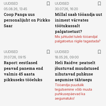
UUDISED
UUDISED
05.08.26, 13:45
30.07.26, 16:20
Coop Panga uus
Millal saab tööandja uut
personalijuht on Pirkko
inimest värvates
Saar
töötukassalt
palgatoetust?
Mis juhtudel tuleb tööandjal
palgatoetus riigile tagastada?
UUDISED
UUDISED
31.07.26, 09:15
18.05.26, 09:00
Raport: eestlased
Heli Raidve: peatselt
peavad panema end
jõustuvad muudatused
valmis 45 aasta
nihutavad puhkuse
pikkuseks tööeluks
aegumise tähtaegu
Tööandja puudulik
tegutsemine võib muuta
puhkusepäevad ka
aegumatuks!