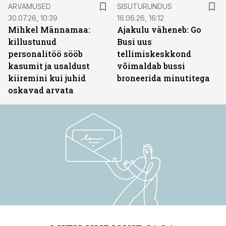
ST
ARVAMUSED
SISUTURUNDUS
30.07.26, 10:39
16.06.26, 16:12
Mihkel Männamaa:
Ajakulu väheneb: Go
killustunud
Busi uus
personalitöö sööb
tellimiskeskkond
kasumit ja usaldust
võimaldab bussi
kiiremini kui juhid
broneerida minutitega
oskavad arvata