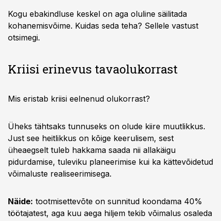
Kogu ebakindluse keskel on aga oluline säilitada
kohanemisvõime. Kuidas seda teha? Sellele vastust
otsimegi.
Kriisi erinevus tavaolukorrast
Mis eristab kriisi eelnenud olukorrast?
Üheks tähtsaks tunnuseks on olude kiire muutlikkus.
Just see heitlikkus on kõige keerulisem, sest
üheaegselt tuleb hakkama saada nii allakäigu
pidurdamise, tuleviku planeerimise kui ka kättevõidetud
võimaluste realiseerimisega.
Näide:
tootmisettevõte on sunnitud koondama 40%
töötajatest, aga kuu aega hiljem tekib võimalus osaleda