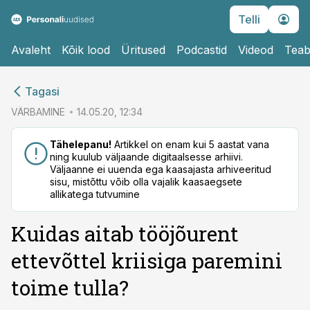
Telli
Avaleht
Kõik lood
Üritused
Podcastid
Videod
Teab
cebook
cebook
Tagasi
Twitter)
Twitter)
VÄRBAMINE
14.05.20, 12:34
kedIn
kedIn
Tähelepanu!
Artikkel on enam kui 5 aastat vana
ning kuulub väljaande digitaalsesse arhiivi.
ail
ail
Väljaanne ei uuenda ega kaasajasta arhiveeritud
sisu, mistõttu võib olla vajalik kaasaegsete
k
k
allikatega tutvumine
Kuidas aitab tööjõurent
ettevõttel kriisiga paremini
toime tulla?