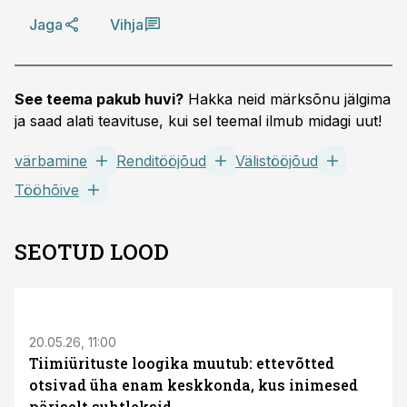
Jaga
Vihja
See teema pakub huvi?
Hakka neid märksõnu jälgima
ja saad alati teavituse, kui sel teemal ilmub midagi uut!
värbamine
Renditööjõud
Välistööjõud
Tööhõive
SEOTUD LOOD
ST
20.05.26, 11:00
Tiimiürituste loogika muutub: ettevõtted
otsivad üha enam keskkonda, kus inimesed
päriselt suhtleksid