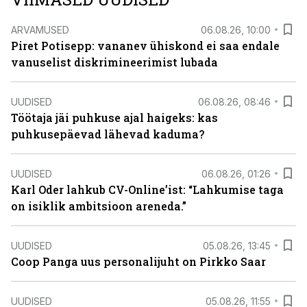
ARVAMUSED
06.08.26, 10:00
Piret Potisepp: vananev ühiskond ei saa endale
vanuselist diskrimineerimist lubada
UUDISED
06.08.26, 08:46
Töötaja jäi puhkuse ajal haigeks: kas
puhkusepäevad lähevad kaduma?
UUDISED
06.08.26, 01:26
Karl Oder lahkub CV-Online’ist: “Lahkumise taga
on isiklik ambitsioon areneda.”
UUDISED
05.08.26, 13:45
Coop Panga uus personalijuht on Pirkko Saar
UUDISED
05.08.26, 11:55