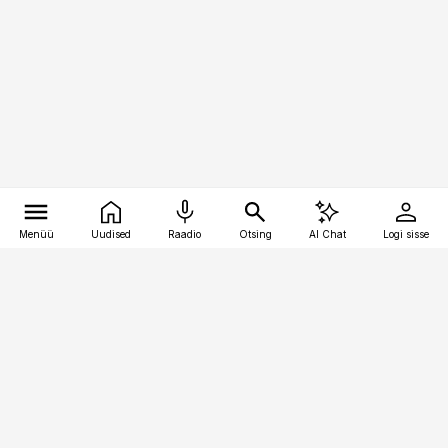
Menüü
Uudised
Raadio
Otsing
AI Chat
Logi sisse
Vana-Lõuna 39/1, 19094 Tallinn
(+372) 667 0111
personaliuudised@personaliuudised.ee
Telli
Reklaam