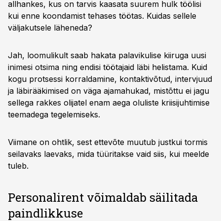
allhankes, kus on tarvis kaasata suurem hulk töölisi
kui enne koondamist tehases töötas. Kuidas sellele
väljakutsele läheneda?
Jah, loomulikult saab hakata palavikulise kiiruga uusi
inimesi otsima ning endisi töötajaid läbi helistama. Kuid
kogu protsessi korraldamine, kontaktivõtud, intervjuud
ja läbirääkimised on väga ajamahukad, mistõttu ei jagu
sellega rakkes olijatel enam aega oluliste kriisijuhtimise
teemadega tegelemiseks.
Viimane on ohtlik, sest ettevõte muutub justkui tormis
seilavaks laevaks, mida tüüritakse vaid siis, kui meelde
tuleb.
Personalirent võimaldab säilitada
paindlikkuse