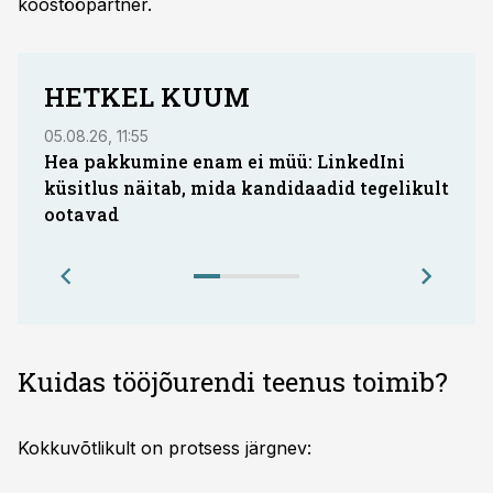
koostööpartner.
HETKEL KUUM
05.08.26, 11:55
03.08
Hea pakkumine enam ei müü: LinkedIni
Advo
küsitlus näitab, mida kandidaadid tegelikult
auto
ootavad
eeld
mak
Kuidas tööjõurendi teenus toimib?
Kokkuvõtlikult on protsess järgnev: