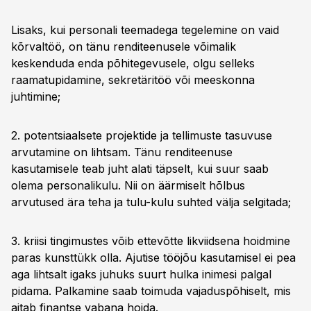
Lisaks, kui personali teemadega tegelemine on vaid
kõrvaltöö, on tänu renditeenusele võimalik
keskenduda enda põhitegevusele, olgu selleks
raamatupidamine, sekretäritöö või meeskonna
juhtimine;
2. potentsiaalsete projektide ja tellimuste tasuvuse
arvutamine on lihtsam. Tänu renditeenuse
kasutamisele teab juht alati täpselt, kui suur saab
olema personalikulu. Nii on äärmiselt hõlbus
arvutused ära teha ja tulu-kulu suhted välja selgitada;
3. kriisi tingimustes võib ettevõtte likviidsena hoidmine
paras kunsttükk olla. Ajutise tööjõu kasutamisel ei pea
aga lihtsalt igaks juhuks suurt hulka inimesi palgal
pidama. Palkamine saab toimuda vajaduspõhiselt, mis
aitab finantse vabana hoida.