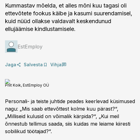
Kummastav mõelda, et alles mõni kuu tagasi oli
ettevõtete fookus käibe ja kasumi suurendamisel,
kuid nüüd ollakse valdavalt keskendunud
ellujäämise kindlustamisele.
EstEmploy
Jaga
Salvesta
Vihja
Priit Koik, EstEmploy OÜ
Personali- ja teiste juhtide peades keerlevad küsimused
nagu: „Mis saab ettevõttest kolme kuu pärast?“,
„Milliseid kulusid on võimalik kärpida?“, „Kui meil
õnnestub tellimus saada, siis kuidas me leiame kiiresti
sobilikud töötajad?“.