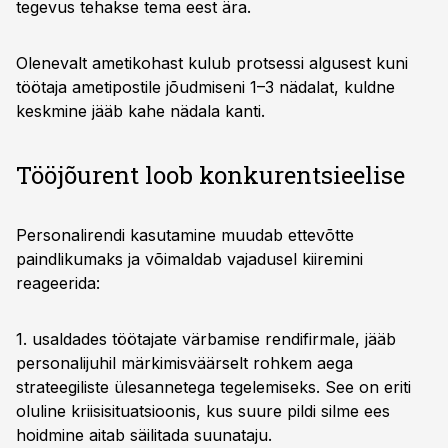
tegevus tehakse tema eest ära.
Olenevalt ametikohast kulub protsessi algusest kuni
töötaja ametipostile jõudmiseni 1–3 nädalat, kuldne
keskmine jääb kahe nädala kanti.
Tööjõurent loob konkurentsieelise
Personalirendi kasutamine muudab ettevõtte
paindlikumaks ja võimaldab vajadusel kiiremini
reageerida:
1. usaldades töötajate värbamise rendifirmale, jääb
personalijuhil märkimisväärselt rohkem aega
strateegiliste ülesannetega tegelemiseks. See on eriti
oluline kriisisituatsioonis, kus suure pildi silme ees
hoidmine aitab säilitada suunataju.