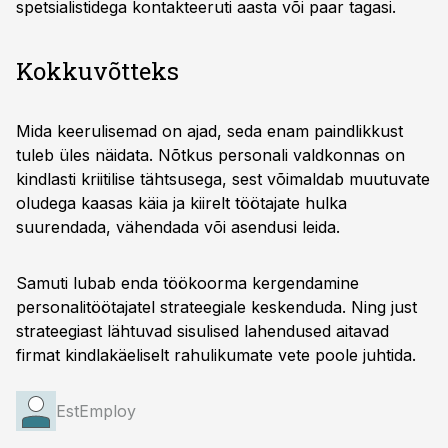
spetsialistidega kontakteeruti aasta või paar tagasi.
Kokkuvõtteks
Mida keerulisemad on ajad, seda enam paindlikkust
tuleb üles näidata. Nõtkus personali valdkonnas on
kindlasti kriitilise tähtsusega, sest võimaldab muutuvate
oludega kaasas käia ja kiirelt töötajate hulka
suurendada, vähendada või asendusi leida.
Samuti lubab enda töökoorma kergendamine
personalitöötajatel strateegiale keskenduda. Ning just
strateegiast lähtuvad sisulised lahendused aitavad
firmat kindlakäeliselt rahulikumate vete poole juhtida.
EstEmploy