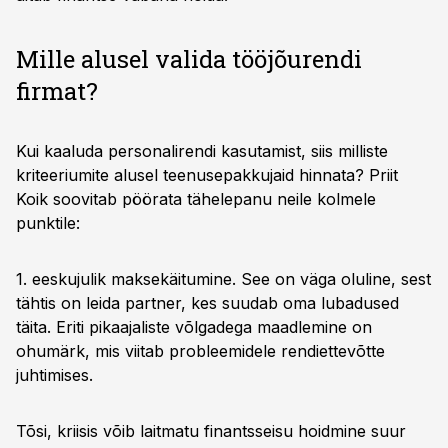
Mille alusel valida tööjõurendi
firmat?
Kui kaaluda personalirendi kasutamist, siis milliste
kriteeriumite alusel teenusepakkujaid hinnata? Priit
Koik soovitab pöörata tähelepanu neile kolmele
punktile:
1. eeskujulik maksekäitumine. See on väga oluline, sest
tähtis on leida partner, kes suudab oma lubadused
täita. Eriti pikaajaliste võlgadega maadlemine on
ohumärk, mis viitab probleemidele rendiettevõtte
juhtimises.
Tõsi, kriisis võib laitmatu finantsseisu hoidmine suur