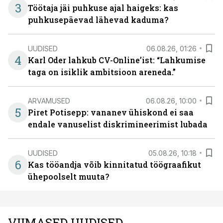
3
Töötaja jäi puhkuse ajal haigeks: kas
puhkusepäevad lähevad kaduma?
UUDISED
06.08.26, 01:26
4
Karl Oder lahkub CV-Online’ist: “Lahkumise
taga on isiklik ambitsioon areneda.”
ARVAMUSED
06.08.26, 10:00
5
Piret Potisepp: vananev ühiskond ei saa
endale vanuselist diskrimineerimist lubada
UUDISED
05.08.26, 10:18
6
Kas tööandja võib kinnitatud töögraafikut
ühepoolselt muuta?
VIIMASED UUDISED