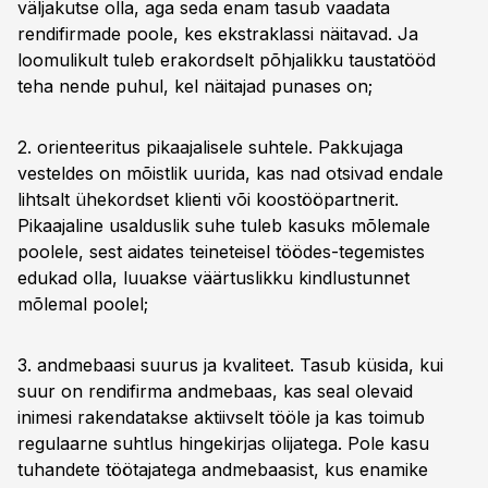
väljakutse olla, aga seda enam tasub vaadata
rendifirmade poole, kes ekstraklassi näitavad. Ja
loomulikult tuleb erakordselt põhjalikku taustatööd
teha nende puhul, kel näitajad punases on;
2. orienteeritus pikaajalisele suhtele. Pakkujaga
vesteldes on mõistlik uurida, kas nad otsivad endale
lihtsalt ühekordset klienti või koostööpartnerit.
Pikaajaline usalduslik suhe tuleb kasuks mõlemale
poolele, sest aidates teineteisel töödes-tegemistes
edukad olla, luuakse väärtuslikku kindlustunnet
mõlemal poolel;
3. andmebaasi suurus ja kvaliteet. Tasub küsida, kui
suur on rendifirma andmebaas, kas seal olevaid
inimesi rakendatakse aktiivselt tööle ja kas toimub
regulaarne suhtlus hingekirjas olijatega. Pole kasu
tuhandete töötajatega andmebaasist, kus enamike