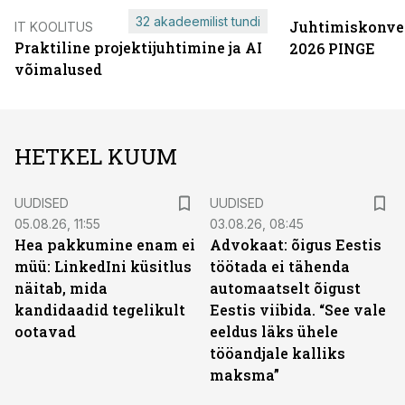
32 akadeemilist tundi
Juhtimiskonve
IT KOOLITUS
Praktiline projektijuhtimine ja AI
2026 PINGE
võimalused
HETKEL KUUM
UUDISED
UUDISED
05.08.26, 11:55
03.08.26, 08:45
Hea pakkumine enam ei
Advokaat: õigus Eestis
müü: LinkedIni küsitlus
töötada ei tähenda
näitab, mida
automaatselt õigust
kandidaadid tegelikult
Eestis viibida. “See vale
ootavad
eeldus läks ühele
tööandjale kalliks
maksma”