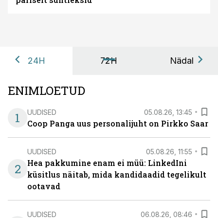
24H
72H
Nädal
ENIMLOETUD
UUDISED
05.08.26, 13:45
1
Coop Panga uus personalijuht on Pirkko Saar
UUDISED
05.08.26, 11:55
Hea pakkumine enam ei müü: LinkedIni
2
küsitlus näitab, mida kandidaadid tegelikult
ootavad
UUDISED
06.08.26, 08:46