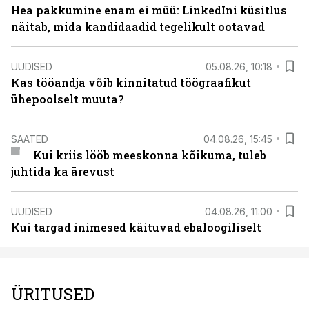
Hea pakkumine enam ei müü: LinkedIni küsitlus
näitab, mida kandidaadid tegelikult ootavad
UUDISED
05.08.26, 10:18
Kas tööandja võib kinnitatud töögraafikut
ühepoolselt muuta?
SAATED
04.08.26, 15:45
Kui kriis lööb meeskonna kõikuma, tuleb
juhtida ka ärevust
UUDISED
04.08.26, 11:00
Kui targad inimesed käituvad ebaloogiliselt
ÜRITUSED