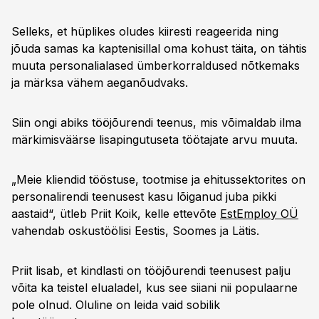
Selleks, et hüplikes oludes kiiresti reageerida ning
jõuda samas ka kaptenisillal oma kohust täita, on tähtis
muuta personalialased ümberkorraldused nõtkemaks
ja märksa vähem aeganõudvaks.
Siin ongi abiks tööjõurendi teenus, mis võimaldab ilma
märkimisväärse lisapingutuseta töötajate arvu muuta.
„Meie kliendid tööstuse, tootmise ja ehitussektorites on
personalirendi teenusest kasu lõiganud juba pikki
aastaid“, ütleb Priit Koik, kelle ettevõte
EstEmploy OÜ
vahendab oskustöölisi Eestis, Soomes ja Lätis.
Priit lisab, et kindlasti on tööjõurendi teenusest palju
võita ka teistel elualadel, kus see siiani nii populaarne
pole olnud. Oluline on leida vaid sobilik