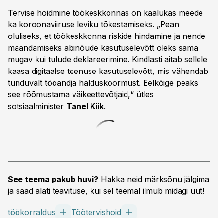
Tervise hoidmine töökeskkonnas on kaalukas meede
ka koroonaviiruse leviku tõkestamiseks. „Pean
oluliseks, et töökeskkonna riskide hindamine ja nende
maandamiseks abinõude kasutuselevõtt oleks sama
mugav kui tulude deklareerimine. Kindlasti aitab sellele
kaasa digitaalse teenuse kasutuselevõtt, mis vähendab
tunduvalt tööandja halduskoormust. Eelkõige peaks
see rõõmustama väikeettevõtjaid,“ ütles
sotsiaalminister
Tanel Kiik
.
See teema pakub huvi?
Hakka neid märksõnu jälgima
ja saad alati teavituse, kui sel teemal ilmub midagi uut!
töökorraldus
Töötervishoid