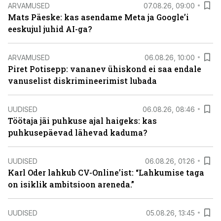
ARVAMUSED
07.08.26, 09:00
Mats Päeske: kas asendame Meta ja Google’i
eeskujul juhid AI-ga?
ARVAMUSED
06.08.26, 10:00
Piret Potisepp: vananev ühiskond ei saa endale
vanuselist diskrimineerimist lubada
UUDISED
06.08.26, 08:46
Töötaja jäi puhkuse ajal haigeks: kas
puhkusepäevad lähevad kaduma?
UUDISED
06.08.26, 01:26
Karl Oder lahkub CV-Online’ist: “Lahkumise taga
on isiklik ambitsioon areneda.”
UUDISED
05.08.26, 13:45