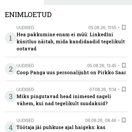
ENIMLOETUD
UUDISED
05.08.26, 11:55
Hea pakkumine enam ei müü: LinkedIni
1
küsitlus näitab, mida kandidaadid tegelikult
ootavad
UUDISED
05.08.26, 13:45
2
Coop Panga uus personalijuht on Pirkko Saar
UUDISED
07.08.26, 11:14
3
Miks pingutavad head inimesed sageli
vähem, kui nad tegelikult suudaksid?
UUDISED
06.08.26, 08:46
4
Töötaja jäi puhkuse ajal haigeks: kas