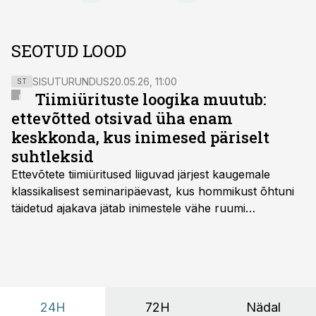
SEOTUD LOOD
SISUTURUNDUS
20.05.26, 11:00
ST
Tiimiürituste loogika muutub:
ettevõtted otsivad üha enam
keskkonda, kus inimesed päriselt
suhtleksid
Ettevõtete tiimiüritused liiguvad järjest kaugemale
klassikalisest seminaripäevast, kus hommikust õhtuni
täidetud ajakava jätab inimestele vähe ruumi
omavaheliseks suhtluseks. Saates “Lõunapaus”
räägitakse, miks otsivad ettevõtted üha enam paikasid,
kus keskkond ise aitaks inimesed töörežiimist välja
tuua ning looks võimaluse rahulikumaks ja
sisulisemaks koosolemiseks.
24H
72H
Nädal