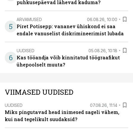
puhkusepäevad lähevad kaduma?
ARVAMUSED
06.08.26, 10:00
5
Piret Potisepp: vananev ühiskond ei saa
endale vanuselist diskrimineerimist lubada
UUDISED
05.08.26, 10:18
6
Kas tööandja võib kinnitatud töögraafikut
ühepoolselt muuta?
VIIMASED UUDISED
UUDISED
07.08.26, 11:14
Miks pingutavad head inimesed sageli vähem,
kui nad tegelikult suudaksid?