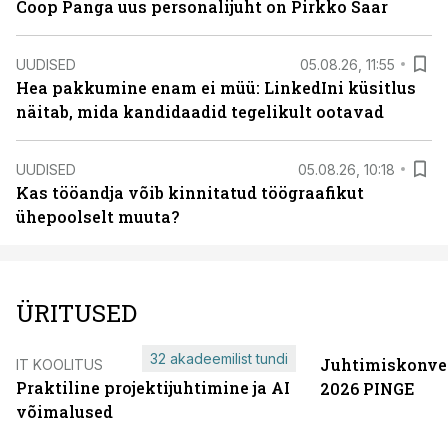
Coop Panga uus personalijuht on Pirkko Saar
UUDISED
05.08.26, 11:55
Hea pakkumine enam ei müü: LinkedIni küsitlus
näitab, mida kandidaadid tegelikult ootavad
UUDISED
05.08.26, 10:18
Kas tööandja võib kinnitatud töögraafikut
ühepoolselt muuta?
ÜRITUSED
32 akadeemilist tundi
Juhtimiskonve
IT KOOLITUS
Praktiline projektijuhtimine ja AI
2026 PINGE
võimalused