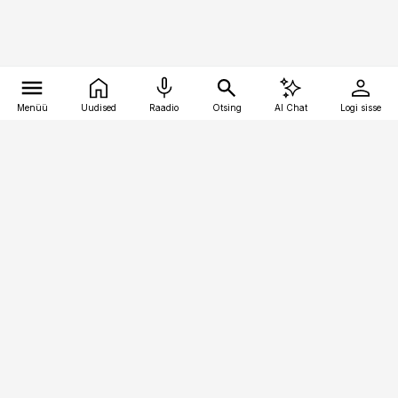
Menüü
Uudised
Raadio
Otsing
AI Chat
Logi sisse
Vana-Lõuna 39/1, 19094 Tallinn
(+372) 667 0111
personaliuudised@personaliuudised.ee
Telli
Reklaam
Firmast
Sisu kasutamisõigused
Ajakirjaniku
eetikakoodeks