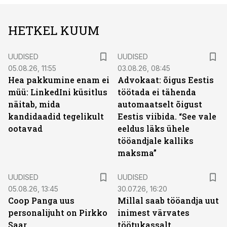
HETKEL KUUM
UUDISED
UUDISED
05.08.26, 11:55
03.08.26, 08:45
Hea pakkumine enam ei
Advokaat: õigus Eestis
müü: LinkedIni küsitlus
töötada ei tähenda
näitab, mida
automaatselt õigust
kandidaadid tegelikult
Eestis viibida. “See vale
ootavad
eeldus läks ühele
tööandjale kalliks
maksma”
UUDISED
UUDISED
05.08.26, 13:45
30.07.26, 16:20
Coop Panga uus
Millal saab tööandja uut
personalijuht on Pirkko
inimest värvates
Saar
töötukassalt