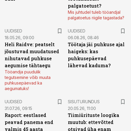
palgatoetust?
Mis juhtudel tuleb tööandjal
palgatoetus riigile tagastada?
UUDISED
UUDISED
18.05.26, 09:00
06.08.26, 08:46
Heli Raidve: peatselt
Töötaja jäi puhkuse ajal
jõustuvad muudatused
haigeks: kas
nihutavad puhkuse
puhkusepäevad
aegumise tähtaegu
lähevad kaduma?
Tööandja puudulik
tegutsemine võib muuta
puhkusepäevad ka
aegumatuks!
ST
UUDISED
SISUTURUNDUS
31.07.26, 09:15
20.05.26, 11:00
Raport: eestlased
Tiimiürituste loogika
peavad panema end
muutub: ettevõtted
valmis 45 aasta
otsivad üha enam