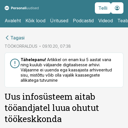
Telli
Avaleht
Kõik lood
Üritused
Podcastid
Videod
Teab
cebook
Tagasi
Twitter)
TÖÖKORRALDUS
09.10.20, 07:38
kedIn
Tähelepanu!
Artikkel on enam kui 5 aastat vana
ning kuulub väljaande digitaalsesse arhiivi.
ail
Väljaanne ei uuenda ega kaasajasta arhiveeritud
sisu, mistõttu võib olla vajalik kaasaegsete
k
allikatega tutvumine
Uus infosüsteem aitab
tööandjatel luua ohutut
töökeskkonda