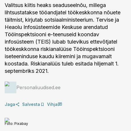
Valitsus kiitis heaks seaduseelnõu, millega
lihtsustatakse tööandjatel töökeskkonna nõuete
täitmist, kirjutab sotsiaalministeerium. Tervise ja
Heaolu Infosüsteemide Keskuse arendatud
Tööinspektsiooni e-teenuseid koondav
infosüsteem (TEIS) lubab tulevikus ettevõtjatel
töökeskkonna riskianalüüse Tööinspektsiooni
iseteeninduse kaudu kiiremini ja mugavamalt
koostada. Riskianalüüs tuleb esitada hiljemalt 1.
septembriks 2021.
Personaliuudised.ee
Jaga
Salvesta
Vihja
Foto:
Pixabay