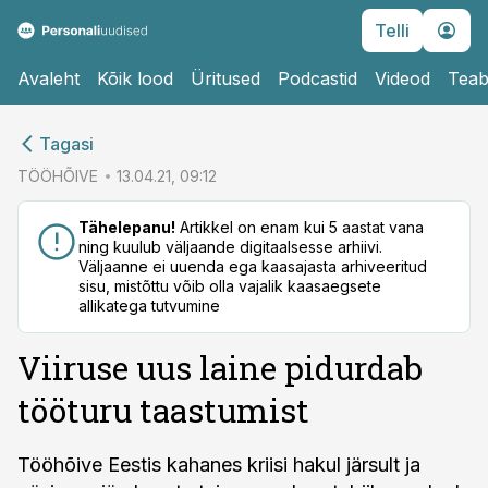
Telli
Avaleht
Kõik lood
Üritused
Podcastid
Videod
Teab
cebook
Tagasi
Twitter)
TÖÖHÕIVE
13.04.21, 09:12
kedIn
Tähelepanu!
Artikkel on enam kui 5 aastat vana
ning kuulub väljaande digitaalsesse arhiivi.
ail
Väljaanne ei uuenda ega kaasajasta arhiveeritud
sisu, mistõttu võib olla vajalik kaasaegsete
k
allikatega tutvumine
Viiruse uus laine pidurdab
tööturu taastumist
Tööhõive Eestis kahanes kriisi hakul järsult ja