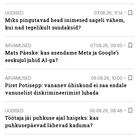
UUDISED
07.08.26, 11:14
Miks pingutavad head inimesed sageli vähem,
kui nad tegelikult suudaksid?
ARVAMUSED
07.08.26, 09:00
Mats Päeske: kas asendame Meta ja Google’i
eeskujul juhid AI-ga?
ARVAMUSED
06.08.26, 10:00
Piret Potisepp: vananev ühiskond ei saa endale
vanuselist diskrimineerimist lubada
UUDISED
06.08.26, 08:46
Töötaja jäi puhkuse ajal haigeks: kas
puhkusepäevad lähevad kaduma?