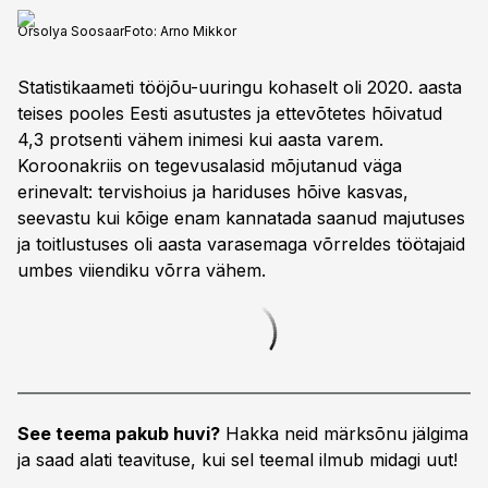
Orsolya Soosaar
Foto:
Arno Mikkor
Statistikaameti tööjõu-uuringu kohaselt oli 2020. aasta
teises pooles Eesti asutustes ja ettevõtetes hõivatud
4,3 protsenti vähem inimesi kui aasta varem.
Koroonakriis on tegevusalasid mõjutanud väga
erinevalt: tervishoius ja hariduses hõive kasvas,
seevastu kui kõige enam kannatada saanud majutuses
ja toitlustuses oli aasta varasemaga võrreldes töötajaid
umbes viiendiku võrra vähem.
See teema pakub huvi?
Hakka neid märksõnu jälgima
ja saad alati teavituse, kui sel teemal ilmub midagi uut!