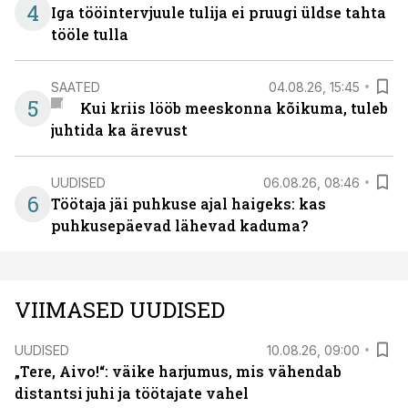
4
Iga tööintervjuule tulija ei pruugi üldse tahta
tööle tulla
SAATED
04.08.26, 15:45
5
Kui kriis lööb meeskonna kõikuma, tuleb
juhtida ka ärevust
UUDISED
06.08.26, 08:46
6
Töötaja jäi puhkuse ajal haigeks: kas
puhkusepäevad lähevad kaduma?
VIIMASED UUDISED
UUDISED
10.08.26, 09:00
„Tere, Aivo!“: väike harjumus, mis vähendab
distantsi juhi ja töötajate vahel