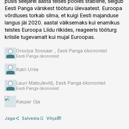
püsis seejärel aasta teises pooles stabiilne, selgub
Eesti Panga värskest tööturu ülevaatest. Euroopa
võrdluses torkab silma, et kuigi Eesti majanduse
langus jäi 2020. aastal väiksemaks kui enamikus
teistes Euroopa Liidu riikides, reageeris tööturg
kriisile tugevamalt kui mujal Euroopas.
Orsolya Soosaar , Eesti Panga ökonomist
Eesti Panga ökonomist
Katri Urke
Lauri Matsulevitš, Eesti Panga ökonomist
Eesti Panga ökonomist
Kaspar Oja
Jaga
Salvesta
Vihja