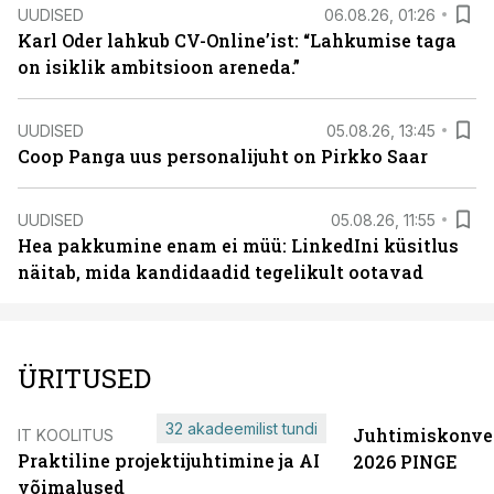
UUDISED
06.08.26, 01:26
Karl Oder lahkub CV-Online’ist: “Lahkumise taga
on isiklik ambitsioon areneda.”
UUDISED
05.08.26, 13:45
Coop Panga uus personalijuht on Pirkko Saar
UUDISED
05.08.26, 11:55
Hea pakkumine enam ei müü: LinkedIni küsitlus
näitab, mida kandidaadid tegelikult ootavad
ÜRITUSED
32 akadeemilist tundi
Juhtimiskonve
IT KOOLITUS
Praktiline projektijuhtimine ja AI
2026 PINGE
võimalused