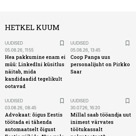
HETKEL KUUM
UUDISED
UUDISED
05.08.26, 11:55
05.08.26, 13:45
Hea pakkumine enam ei
Coop Panga uus
müü: LinkedIni küsitlus
personalijuht on Pirkko
näitab, mida
Saar
kandidaadid tegelikult
ootavad
UUDISED
UUDISED
03.08.26, 08:45
30.07.26, 16:20
Advokaat: õigus Eestis
Millal saab tööandja uut
töötada ei tähenda
inimest värvates
automaatselt õigust
töötukassalt