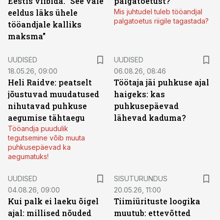
Eestis viibida. “See vale
palgatoetust?
eeldus läks ühele
Mis juhtudel tuleb tööandjal
palgatoetus riigile tagastada?
tööandjale kalliks
maksma”
UUDISED
UUDISED
18.05.26, 09:00
06.08.26, 08:46
Heli Raidve: peatselt
Töötaja jäi puhkuse ajal
jõustuvad muudatused
haigeks: kas
nihutavad puhkuse
puhkusepäevad
aegumise tähtaegu
lähevad kaduma?
Tööandja puudulik
tegutsemine võib muuta
puhkusepäevad ka
aegumatuks!
ST
UUDISED
SISUTURUNDUS
04.08.26, 09:00
20.05.26, 11:00
Kui palk ei laeku õigel
Tiimiürituste loogika
ajal: millised nõuded
muutub: ettevõtted