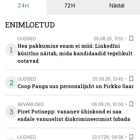
24H
72H
Nädal
ENIMLOETUD
UUDISED
05.08.26, 11:55
Hea pakkumine enam ei müü: LinkedIni
1
küsitlus näitab, mida kandidaadid tegelikult
ootavad
UUDISED
05.08.26, 13:45
2
Coop Panga uus personalijuht on Pirkko Saar
ARVAMUSED
06.08.26, 10:00
3
Piret Potisepp: vananev ühiskond ei saa
endale vanuselist diskrimineerimist lubada
UUDISED
23.07.26, 09:38