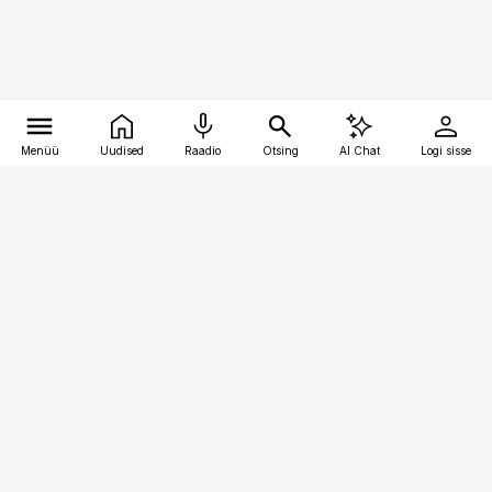
Menüü
Uudised
Raadio
Otsing
AI Chat
Logi sisse
Vana-Lõuna 39/1, 19094 Tallinn
(+372) 667 0111
personaliuudised@personaliuudised.ee
Telli
Reklaam
Firmast
Sisu kasutamisõigused
Ajakirjaniku
eetikakoodeks