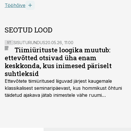
Tööhõive
SEOTUD LOOD
SISUTURUNDUS
20.05.26, 11:00
ST
Tiimiürituste loogika muutub:
ettevõtted otsivad üha enam
keskkonda, kus inimesed päriselt
suhtleksid
Ettevõtete tiimiüritused liiguvad järjest kaugemale
klassikalisest seminaripäevast, kus hommikust õhtuni
täidetud ajakava jätab inimestele vähe ruumi
omavaheliseks suhtluseks. Saates “Lõunapaus”
räägitakse, miks otsivad ettevõtted üha enam paikasid,
kus keskkond ise aitaks inimesed töörežiimist välja
tuua ning looks võimaluse rahulikumaks ja
sisulisemaks koosolemiseks.