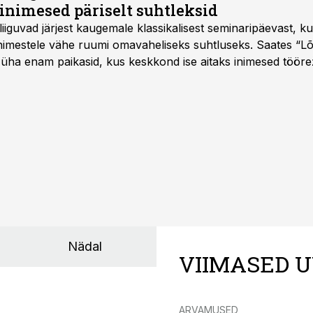
inimesed päriselt suhtleksid
d liiguvad järjest kaugemale klassikalisest seminaripäevast,
 inimestele vähe ruumi omavaheliseks suhtluseks. Saates “L
 üha enam paikasid, kus keskkond ise aitaks inimesed töörež
kumaks ja sisulisemaks koosolemiseks.
Nädal
VIIMASED U
ARVAMUSED