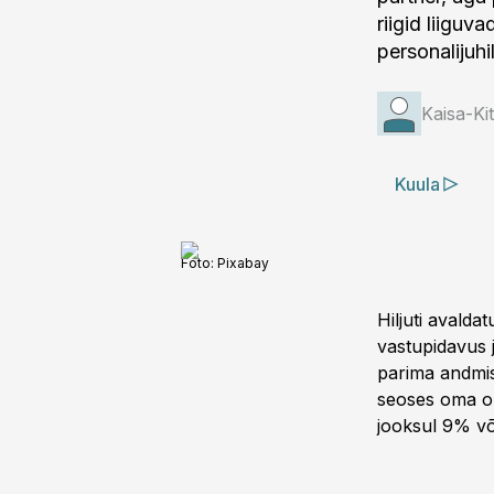
riigid liigu
personalijuh
Kaisa-Kitr
Kuula
Foto:
Pixabay
Hiljuti avald
vastupidavus j
parima andmi
seoses oma or
jooksul 9% v