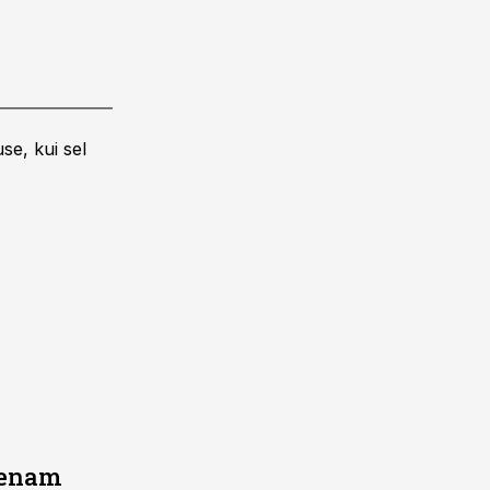
se, kui sel
a enam