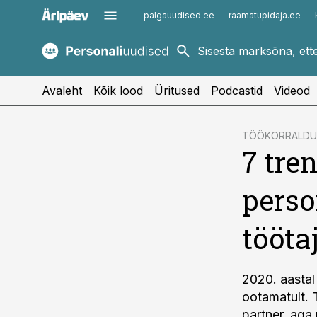
palgauudised.ee
raamatupidaja.ee
kaubandus.ee
imelineajalugu.ee
kinnisvarauudised.ee
imelineteadus.ee
Avaleht
Kõik lood
Üritused
Podcastid
Videod
cebook
TÖÖKORRALDU
7 tre
Twitter)
kedIn
perso
ail
tööt
k
2020. aastal
ootamatult. 
partner, aga 