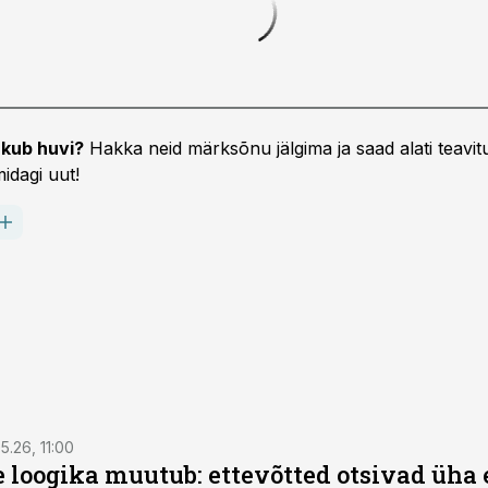
kub huvi?
Hakka neid märksõnu jälgima ja saad alati teavitu
idagi uut!
5.26, 11:00
e loogika muutub: ettevõtted otsivad üh