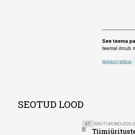
See teema pa
teemal ilmub m
töökorraldus
SEOTUD LOOD
ST
SISUTURUNDUS
20.0
Tiimiüritust