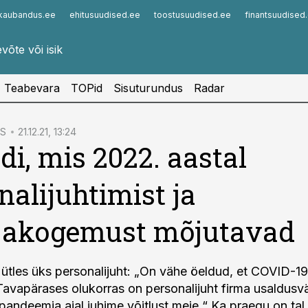
kaubandus.ee
ehitusuudised.ee
toostusuudised.ee
finantsuudised
Infopank
Radar
Teabevara
TOPid
Sisuturundus
Radar
S
21.12.21, 13:24
ndi, mis 2022. aastal
nalijuhtimist ja
ajakogemust mõjutavad
 ütles üks personalijuht: „On vähe öeldud, et COVID-1
Tavapärases olukorras on personalijuht firma usaldusv
pandeemia ajal juhime võitlust meie.“ Ka praegu on tal 