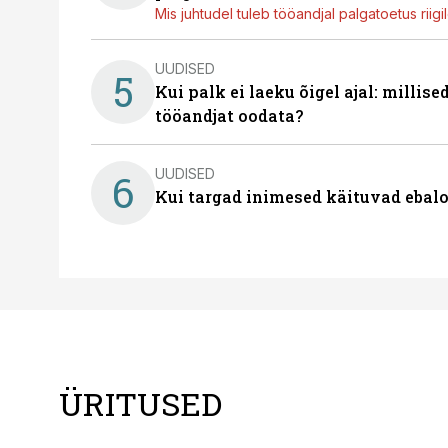
Mis juhtudel tuleb tööandjal palgatoetus riig
UUDISED
5
Kui palk ei laeku õigel ajal: millis
tööandjat oodata?
UUDISED
6
Kui targad inimesed käituvad ebalo
ÜRITUSED