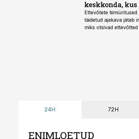
keskkonda, kus 
Ettevõtete tiimiürituse
täidetud ajakava jätab
miks otsivad ettevõtted
looks võimaluse rahuli
24H
72H
ENIMLOETUD