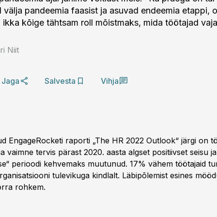
vad välja pandeemia faasist ja asuvad endeemia etappi, 
il ikka kõige tähtsam roll mõistmaks, mida töötajad vaj
i Niit
Jaga
Salvesta
Vihja
atud EngageRocketi raporti „The HR 2022 Outlook“ järgi on tö
a vaimne tervis pärast 2020. aasta algset positiivset seisu j
se“ perioodi kehvemaks muutunud. 17% vähem töötajaid tu
ganisatsiooni tulevikuga kindlalt. Läbipõlemist esines möö
õrra rohkem.