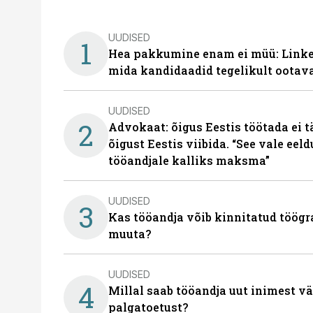
UUDISED
1
Hea pakkumine enam ei müü: Linked
mida kandidaadid tegelikult ootav
UUDISED
2
Advokaat: õigus Eestis töötada ei 
õigust Eestis viibida. “See vale eel
tööandjale kalliks maksma”
UUDISED
3
Kas tööandja võib kinnitatud töögr
muuta?
UUDISED
4
Millal saab tööandja uut inimest v
palgatoetust?