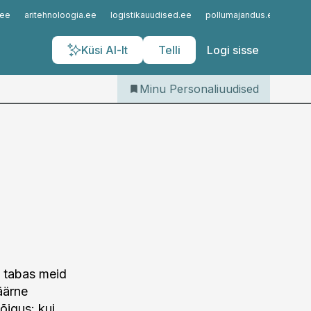
Iseteenindus
.ee
aritehnoloogia.ee
logistikauudised.ee
pollumajandus.ee
kinn
Telli Personaliuudised
Küsi AI-lt
Telli
Logi sisse
Minu Personaliuudised
9 tabas meid
äärne
õigus: kui