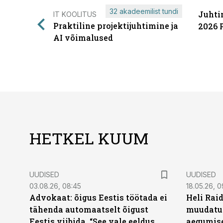
32 akadeemilist tundi
Juhti
IT KOOLITUS
Praktiline projektijuhtimine ja
2026 
AI võimalused
HETKEL KUUM
UUDISED
UUDISED
03.08.26, 08:45
18.05.26, 0
Advokaat: õigus Eestis töötada ei
Heli Raid
tähenda automaatselt õigust
muudatu
Eestis viibida. “See vale eeldus
aegumise