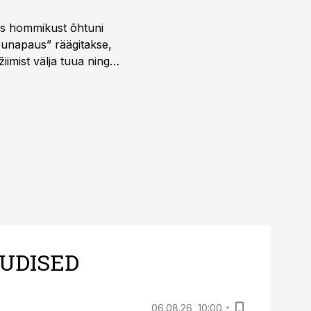
 kus hommikust õhtuni
õunapaus” räägitakse,
iimist välja tuua ning
UDISED
06.08.26, 10:00