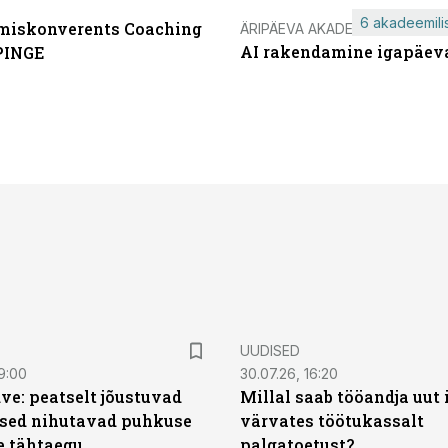
6 akadeemilis
miskonverents Coaching
ÄRIPÄEVA AKADEEMIA
AI rakendamine igapäev
PINGE
UUDISED
9:00
30.07.26, 16:20
ve: peatselt jõustuvad
Millal saab tööandja uut
sed nihutavad puhkuse
värvates töötukassalt
 tähtaegu
palgatoetust?