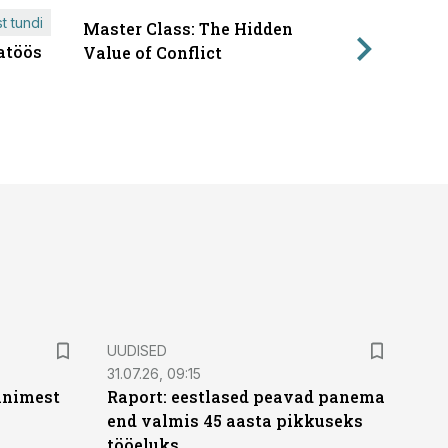
t tundi
Master Class: The Hidden
ÄRIPÄEVA 
atöös
Läbirääk
Value of Conflict
UUDISED
31.07.26, 09:15
 inimest
Raport: eestlased peavad panema
end valmis 45 aasta pikkuseks
tööeluks