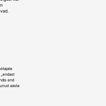
on
avad.
ötajate
a „endast
ndis end
dunud aasta