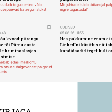
uudulik tegutsemine võib
Mis juhtudel tuleb tööandjal pa
kusepäevad ka aegumatuks!
riigile tagastada?
UUDISED
3:48
05.08.26, 11:55
jõu kvoodipiirangu
Hea pakkumine enam ei 
e tõi Pärnu aasta
LinkedIni küsitlus näita
ale kriminaalasjas
kandidaadid tegelikult 
istmise
kaebab edasi maakohtu
va otsuse Valgevenest palgatud
tumis
KIRJAGA