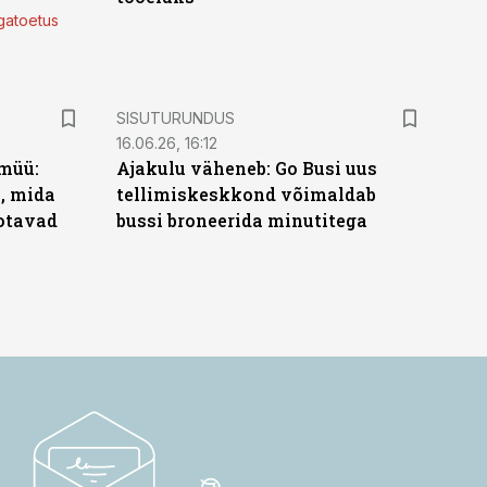
lgatoetus
ST
SISUTURUNDUS
16.06.26, 16:12
müü:
Ajakulu väheneb: Go Busi uus
b, mida
tellimiskeskkond võimaldab
ootavad
bussi broneerida minutitega