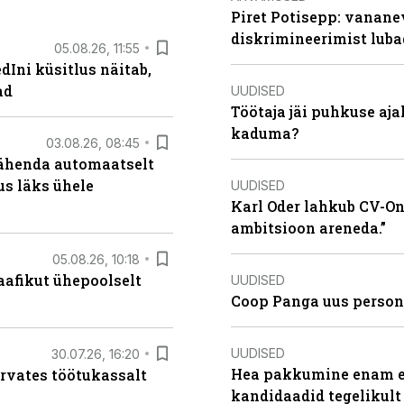
Piret Potisepp: vanane
diskrimineerimist lub
05.08.26, 11:55
Ini küsitlus näitab,
ad
UUDISED
Töötaja jäi puhkuse aj
kaduma?
03.08.26, 08:45
tähenda automaatselt
dus läks ühele
UUDISED
Karl Oder lahkub CV-Onl
ambitsioon areneda.”
05.08.26, 10:18
aafikut ühepoolselt
UUDISED
Coop Panga uus persona
UUDISED
30.07.26, 16:20
Hea pakkumine enam ei
ärvates töötukassalt
kandidaadid tegelikult