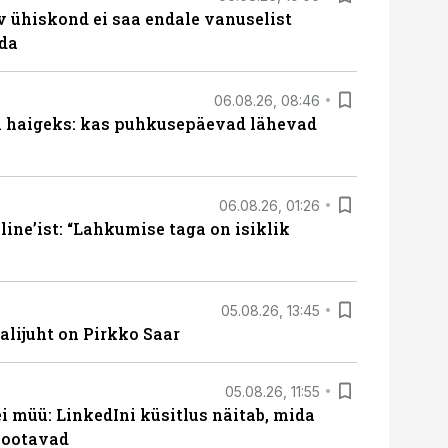
v ühiskond ei saa endale vanuselist
ada
06.08.26, 08:46
al haigeks: kas puhkusepäevad lähevad
06.08.26, 01:26
ine’ist: “Lahkumise taga on isiklik
05.08.26, 13:45
lijuht on Pirkko Saar
05.08.26, 11:55
 müü: LinkedIni küsitlus näitab, mida
 ootavad