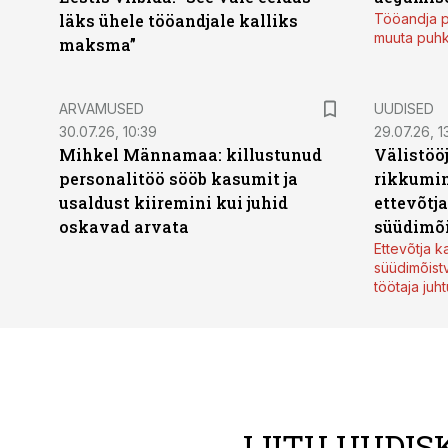
läks ühele tööandjale kalliks
Tööandja p
muuta puh
maksma”
ARVAMUSED
UUDISED
30.07.26, 10:39
29.07.26, 1
Mihkel Männamaa: killustunud
Välistöö
personalitöö sööb kasumit ja
rikkumin
usaldust kiiremini kui juhid
ettevõtj
oskavad arvata
süüdimõ
Ettevõtja 
süüdimõist
töötaja juh
LIITU UUDIS