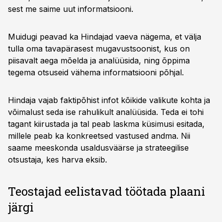
sest me saime uut informatsiooni.
Muidugi peavad ka Hindajad vaeva nägema, et välja
tulla oma tavapärasest mugavustsoonist, kus on
piisavalt aega mõelda ja analüüsida, ning õppima
tegema otsuseid vähema informatsiooni põhjal.
Hindaja vajab faktipõhist infot kõikide valikute kohta ja
võimalust seda ise rahulikult analüüsida. Teda ei tohi
tagant kiirustada ja tal peab laskma küsimusi esitada,
millele peab ka konkreetsed vastused andma. Nii
saame meeskonda usaldusväärse ja strateegilise
otsustaja, kes harva eksib.
Teostajad eelistavad töötada plaani
järgi