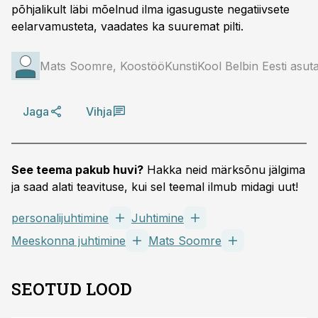
põhjalikult läbi mõelnud ilma igasuguste negatiivsete
eelarvamusteta, vaadates ka suuremat pilti.
Mats Soomre, KoostööKunstiKool Belbin Eesti asutaj
Jaga
Vihja
See teema pakub huvi?
Hakka neid märksõnu jälgima
ja saad alati teavituse, kui sel teemal ilmub midagi uut!
personalijuhtimine
Juhtimine
Meeskonna juhtimine
Mats Soomre
SEOTUD LOOD