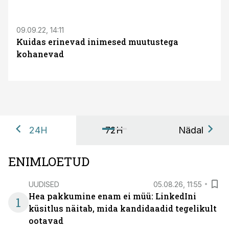
S
09.09.22, 14:11
Kuidas erinevad inimesed muutustega
kohanevad
24H
72H
Nädal
ENIMLOETUD
UUDISED
05.08.26, 11:55
Hea pakkumine enam ei müü: LinkedIni
1
küsitlus näitab, mida kandidaadid tegelikult
ootavad