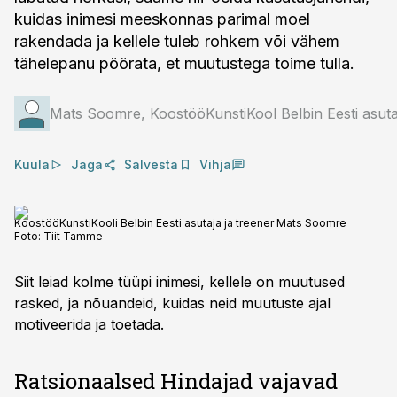
kuidas inimesi meeskonnas parimal moel
rakendada ja kellele tuleb rohkem või vähem
tähelepanu pöörata, et muutustega toime tulla.
Mats Soomre, KoostööKunstiKool Belbin Eesti asutaj
Kuula
Jaga
Salvesta
Vihja
KoostööKunstiKooli Belbin Eesti asutaja ja treener Mats Soomre
Foto:
Tiit Tamme
Siit leiad kolme tüüpi inimesi, kellele on muutused
rasked, ja nõuandeid, kuidas neid muutuste ajal
motiveerida ja toetada.
Ratsionaalsed Hindajad vajavad