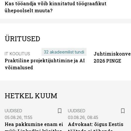
Kas tööandja võib kinnitatud töögraafikut
ühepoolselt muuta?
ÜRITUSED
32 akadeemilist tundi
Juhtimiskonve
IT KOOLITUS
Praktiline projektijuhtimine ja AI
2026 PINGE
võimalused
HETKEL KUUM
UUDISED
UUDISED
05.08.26, 11:55
03.08.26, 08:45
Hea pakkumine enam ei
Advokaat: õigus Eestis