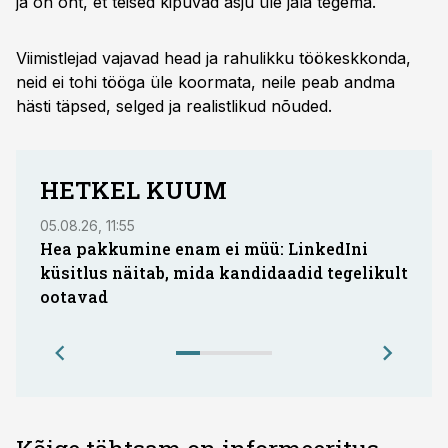
ja on oht, et teised kipuvad asju üle jala tegema.
Viimistlejad vajavad head ja rahulikku töökeskkonda,
neid ei tohi tööga üle koormata, neile peab andma
hästi täpsed, selged ja realistlikud nõuded.
HETKEL KUUM
05.08.26, 11:55
05.08.
Hea pakkumine enam ei müü: LinkedIni
Coop
küsitlus näitab, mida kandidaadid tegelikult
Saar
ootavad