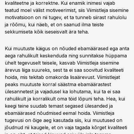
kvaliteetne ja korrektne. Kui enamik inimesi vajab
teatud moel välist motiveerimist, siis Viimistleja sisemine
motivatsioon on nii tugev, et ta tunneb siirast rahulolu
ja rõõmu, kui näeb, et on saanud ilma teiste
sekkumiseta kõik iseseisvalt ära teha.
Kui muutuste käigus on nõuded ebamäärased ega anta
aega rahulikult keskenduda ning sunnitakse hüppama
ühelt tegevuselt teisele, kasvab Viimistleja sisemine
ärevus liiga suureks, sest ta ei saa soovitud kvaliteeti
hoida, mis tekitab omakorda lisaärevust. Viimistlejat
peaks muutuste korral säästma ebamäärastest
ülesannetest ja vajadusel ka lohutama, kui ta ei saa
rahulikult ja korralikult oma töid lõpuni teha. Hea, kui
keegi teine suudab temast segased ülesanded ja
ebamäärased nõudmised eemal hoida. Viimistleja
tugevusi on õige aeg kasutada siis, kui muutused on
jõudnud nii kaugele, et on vaja tagada kõrget kvaliteeti