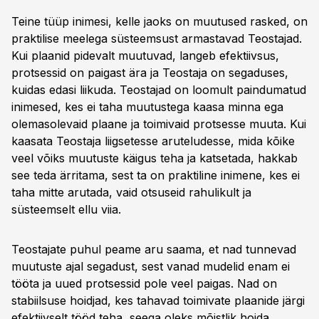
Teine tüüp inimesi, kelle jaoks on muutused rasked, on
praktilise meelega süsteemsust armastavad Teostajad.
Kui plaanid pidevalt muutuvad, langeb efektiivsus,
protsessid on paigast ära ja Teostaja on segaduses,
kuidas edasi liikuda. Teostajad on loomult paindumatud
inimesed, kes ei taha muutustega kaasa minna ega
olemasolevaid plaane ja toimivaid protsesse muuta. Kui
kaasata Teostaja liigsetesse aruteludesse, mida kõike
veel võiks muutuste käigus teha ja katsetada, hakkab
see teda ärritama, sest ta on praktiline inimene, kes ei
taha mitte arutada, vaid otsuseid rahulikult ja
süsteemselt ellu viia.
Teostajate puhul peame aru saama, et nad tunnevad
muutuste ajal segadust, sest vanad mudelid enam ei
tööta ja uued protsessid pole veel paigas. Nad on
stabiilsuse hoidjad, kes tahavad toimivate plaanide järgi
efektiivselt tööd teha, seega oleks mõistlik hoida