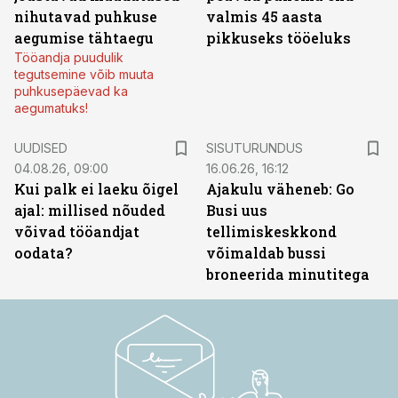
nihutavad puhkuse
valmis 45 aasta
aegumise tähtaegu
pikkuseks tööeluks
Tööandja puudulik
tegutsemine võib muuta
puhkusepäevad ka
aegumatuks!
ST
UUDISED
SISUTURUNDUS
04.08.26, 09:00
16.06.26, 16:12
Kui palk ei laeku õigel
Ajakulu väheneb: Go
ajal: millised nõuded
Busi uus
võivad tööandjat
tellimiskeskkond
oodata?
võimaldab bussi
broneerida minutitega