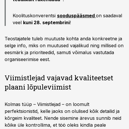
Koolituskonverentsi
sooduspääsmed
on saadaval
veel
kuni 28. septembrini
!
Teostajatele tuleb muutuste kohta anda konkreetne ja
selge info, miks on muutused vajalikud ning millised on
eesmärk ja prioriteedid, samuti võimalus vastutada
organiseerimise eest.
Viimistlejad vajavad kvaliteetset
plaani lõpuleviimist
Kolmas tüüp – Viimistlejad – on loomult
perfektsionistid, kelle jaoks on olulised kõik detailid ja
kõrgeim kvaliteet. Nende sisemine ärevus sunnib neid
kõike üle kontrollima, et töö oleks kindla peale