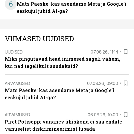
6
Mats Päeske: kas asendame Meta ja Google’i
eeskujul juhid AI-ga?
VIIMASED UUDISED
UUDISED
07.08.26, 11:14
Miks pingutavad head inimesed sageli vähem,
kui nad tegelikult suudaksid?
ARVAMUSED
07.08.26, 09:00
Mats Päeske: kas asendame Meta ja Google’i
eeskujul juhid AI-ga?
ARVAMUSED
06.08.26, 10:00
Piret Potisepp: vananev ühiskond ei saa endale
vanuselist diskrimineerimist lubada