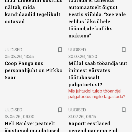
müü: LinkedIni küsitlus
töötada ei tähenda
näitab, mida
automaatselt õigust
kandidaadid tegelikult
Eestis viibida. “See vale
ootavad
eeldus läks ühele
tööandjale kalliks
maksma”
UUDISED
UUDISED
05.08.26, 13:45
30.07.26, 16:20
Coop Panga uus
Millal saab tööandja uut
personalijuht on Pirkko
inimest värvates
Saar
töötukassalt
palgatoetust?
Mis juhtudel tuleb tööandjal
palgatoetus riigile tagastada?
UUDISED
UUDISED
18.05.26, 09:00
31.07.26, 09:15
Heli Raidve: peatselt
Raport: eestlased
jõustuvad muudatused
peavad panema end