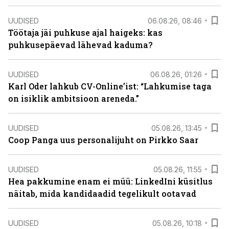
UUDISED
06.08.26, 08:46
Töötaja jäi puhkuse ajal haigeks: kas
puhkusepäevad lähevad kaduma?
UUDISED
06.08.26, 01:26
Karl Oder lahkub CV-Online’ist: “Lahkumise taga
on isiklik ambitsioon areneda.”
UUDISED
05.08.26, 13:45
Coop Panga uus personalijuht on Pirkko Saar
UUDISED
05.08.26, 11:55
Hea pakkumine enam ei müü: LinkedIni küsitlus
näitab, mida kandidaadid tegelikult ootavad
UUDISED
05.08.26, 10:18