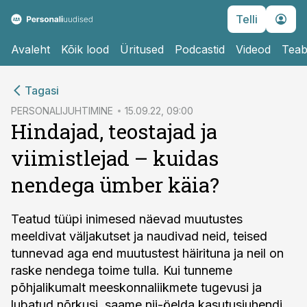
Telli
Avaleht
Kõik lood
Üritused
Podcastid
Videod
Teab
cebook
cebook
Tagasi
Twitter)
Twitter)
PERSONALIJUHTIMINE
15.09.22, 09:00
Hindajad, teostajad ja
kedIn
kedIn
viimistlejad – kuidas
ail
ail
nendega ümber käia?
k
k
Teatud tüüpi inimesed näevad muutustes
meeldivat väljakutset ja naudivad neid, teised
tunnevad aga end muutustest häirituna ja neil on
raske nendega toime tulla. Kui tunneme
põhjalikumalt meeskonnaliikmete tugevusi ja
lubatud nõrkusi, saame nii-öelda kasutusjuhendi,