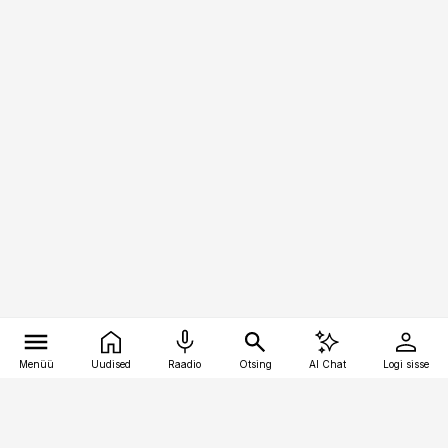
Menüü
Uudised
Raadio
Otsing
AI Chat
Logi sisse