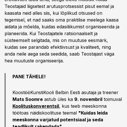
Teostajaid liigsetest arutusprotsessist pisut eemal ja
kaasata neid alles siis, kui lõplikud otsused on
tegemisel, et nad saaks oma praktilise meelega kaasa
aidata ja mõelda, kuidas edasiliikumist organiseerida ja
planeerida. Kui Teostajatele ratsionaalselt ja
süsteemselt selgitada, mis on muutuse eesmärk,
kuidas see parandab efektiivsust ja kvaliteeti, ning
anda neile aega seda seedida, saab Teostajast väga
hea muutuste organiseerija.
PANE TÄHELE!
KoostööKunstiKooli Belbin Eesti asutaja ja treener
Mats Soomre
astub üles ka
9. novembril
toimuval
Koolituskonverentsil
, kus teeb meeskonna
töötoas näidiskoolituse teemal
"Kuidas leida
meeskonna varjatud potentsiaal ja seda
teadlikult rakendada"
.