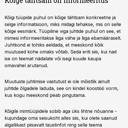
Kõige tähtsam on informeeritus
Kõigi tüüpide puhul on kõige tähtsam konkreetne ja
selge informatsioon, miks midagi tehakse, mis on selle
kõige eesmärk. Tüüpiline viga juhtide puhul on see, et
inimesi informeeritakse liiga vähe ja liiga ebamääraselt.
Juhtkond ei tohiks eeldada, et meeskond kõik
muutused kohe omaks võtab. Seda eriti siis, kui nad
ise on teemat nädalate või isegi kuude kaupa
omavahel arutanud.
Muutuste juhtimise vastutust ei ole mõistlik ainult
juhtide õlgadele laduda, see on kindel koostöö vorm,
kus kogu meeskond peab pingutama.
Kõigile inimtüüpidele sobib aga üks lihtne nõuanne -
kujundage oma seisukoht alles siis, kui olete saanud
algallikast piisavalt taustinfot ning selle teema