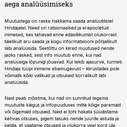
aega analüüsimiseks
Muutustega on raske hakkama saada analüütilistel
Hindajatel. Need on ratsionaalsed ja erapooletud
inimesed, kes tahavad enne edasiliikumist olukorrast
täielikult aru saada ja kogu informatsiooni põhjalikult
läbi analüüsida. Seetõttu on kiired muutused nende
jaoks rasked, sest info muutub enne, kui nad
analüüsiga lõpunigi jõuavad. Kui tekib ajasurve, tunneb
Hindaja tüüpi inimene ebamugavust – kiirustades pole
võimalik kõiki valikuid ja otsuseid korralikult läbi
analüüsida.
Neid peab mõistma, kui nad on sunnitud tegema
muutuste käigus ja infopuuduses mitte kõige paremaid
või õigemaid otsuseid. Neid ei tohi hakata süüdistama
kehvas otsuses, pigem tasuks nende juurde astuda ja
öelda, et vaatame otsused ja olukorra veel kord üle,