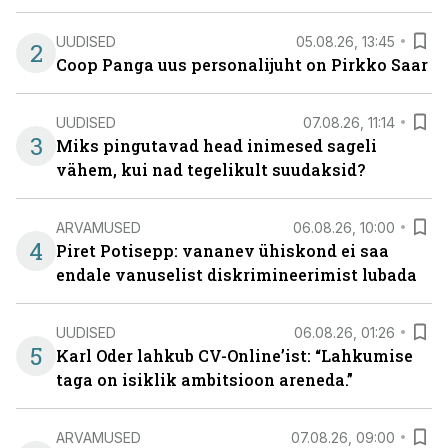
UUDISED
05.08.26, 13:45
2
Coop Panga uus personalijuht on Pirkko Saar
UUDISED
07.08.26, 11:14
3
Miks pingutavad head inimesed sageli
vähem, kui nad tegelikult suudaksid?
ARVAMUSED
06.08.26, 10:00
4
Piret Potisepp: vananev ühiskond ei saa
endale vanuselist diskrimineerimist lubada
UUDISED
06.08.26, 01:26
5
Karl Oder lahkub CV-Online’ist: “Lahkumise
taga on isiklik ambitsioon areneda.”
ARVAMUSED
07.08.26, 09:00