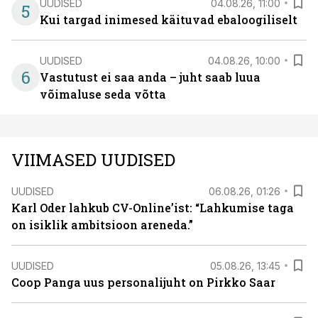
UUDISED
04.08.26, 11:00
5
Kui targad inimesed käituvad ebaloogiliselt
UUDISED
04.08.26, 10:00
6
Vastutust ei saa anda – juht saab luua
võimaluse seda võtta
VIIMASED UUDISED
UUDISED
06.08.26, 01:26
Karl Oder lahkub CV-Online’ist: “Lahkumise taga
on isiklik ambitsioon areneda.”
UUDISED
05.08.26, 13:45
Coop Panga uus personalijuht on Pirkko Saar