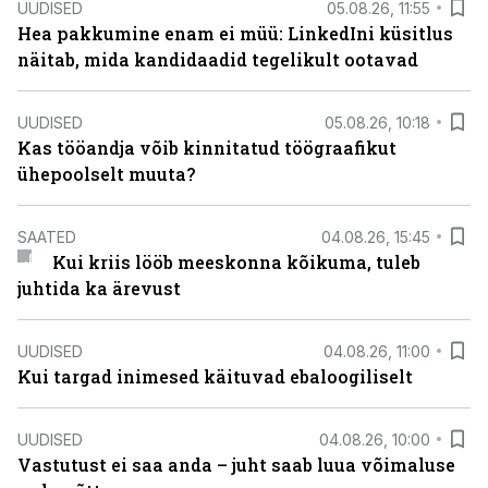
UUDISED
05.08.26, 11:55
Hea pakkumine enam ei müü: LinkedIni küsitlus
näitab, mida kandidaadid tegelikult ootavad
UUDISED
05.08.26, 10:18
Kas tööandja võib kinnitatud töögraafikut
ühepoolselt muuta?
SAATED
04.08.26, 15:45
Kui kriis lööb meeskonna kõikuma, tuleb
juhtida ka ärevust
UUDISED
04.08.26, 11:00
Kui targad inimesed käituvad ebaloogiliselt
UUDISED
04.08.26, 10:00
Vastutust ei saa anda – juht saab luua võimaluse