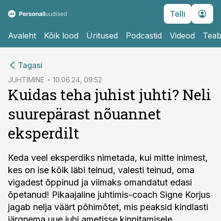
Telli
Avaleht
Kõik lood
Üritused
Podcastid
Videod
Teab
cebook
Tagasi
Twitter)
JUHTIMINE
10.06.24, 09:52
Kuidas teha juhist juhti? Neli
kedIn
suurepärast nõuannet
ail
eksperdilt
k
Keda veel eksperdiks nimetada, kui mitte inimest,
kes on ise kõik läbi teinud, valesti teinud, oma
vigadest õppinud ja viimaks omandatut edasi
õpetanud! Pikaajaline juhtimis-coach Signe Korjus
jagab nelja väärt põhimõtet, mis peaksid kindlasti
järgnema uue juhi ametisse kinnitamisele.