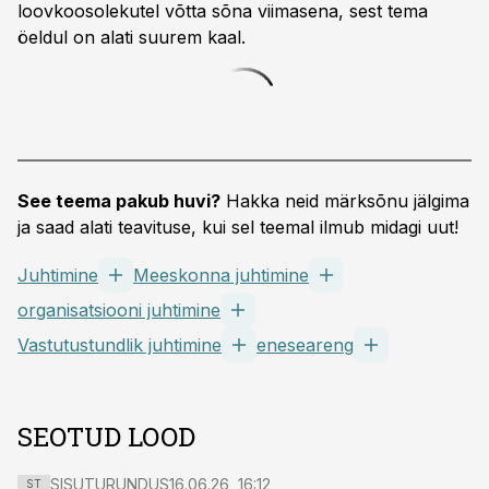
loovkoosolekutel võtta sõna viimasena, sest tema
öeldul on alati suurem kaal.
See teema pakub huvi?
Hakka neid märksõnu jälgima
ja saad alati teavituse, kui sel teemal ilmub midagi uut!
Juhtimine
Meeskonna juhtimine
organisatsiooni juhtimine
Vastutustundlik juhtimine
eneseareng
SEOTUD LOOD
SISUTURUNDUS
16.06.26, 16:12
ST