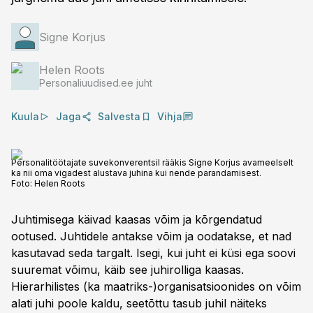
Signe Korjus
Helen Roots
Personaliuudised.ee juht
Kuula
Jaga
Salvesta
Vihja
Personalitöötajate suvekonverentsil rääkis Signe Korjus avameelselt
ka nii oma vigadest alustava juhina kui nende parandamisest.
Foto:
Helen Roots
Juhtimisega käivad kaasas võim ja kõrgendatud
ootused. Juhtidele antakse võim ja oodatakse, et nad
kasutavad seda targalt. Isegi, kui juht ei küsi ega soovi
suuremat võimu, käib see juhirolliga kaasas.
Hierarhilistes (ka maatriks-)organisatsioonides on võim
alati juhi poole kaldu, seetõttu tasub juhil näiteks