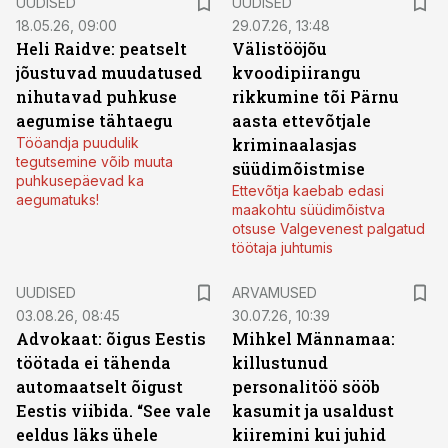
UUDISED
UUDISED
18.05.26, 09:00
29.07.26, 13:48
Heli Raidve: peatselt
Välistööjõu
jõustuvad muudatused
kvoodipiirangu
nihutavad puhkuse
rikkumine tõi Pärnu
aegumise tähtaegu
aasta ettevõtjale
Tööandja puudulik
kriminaalasjas
tegutsemine võib muuta
süüdimõistmise
puhkusepäevad ka
Ettevõtja kaebab edasi
aegumatuks!
maakohtu süüdimõistva
otsuse Valgevenest palgatud
töötaja juhtumis
UUDISED
ARVAMUSED
03.08.26, 08:45
30.07.26, 10:39
Advokaat: õigus Eestis
Mihkel Männamaa:
töötada ei tähenda
killustunud
automaatselt õigust
personalitöö sööb
Eestis viibida. “See vale
kasumit ja usaldust
eeldus läks ühele
kiiremini kui juhid