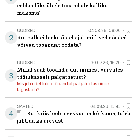
eeldus läks ühele tööandjale kalliks
maksma”
UUDISED
04.08.26, 09:00
2
Kui palk ei laeku õigel ajal: millised nõuded
võivad tööandjat oodata?
UUDISED
30.07.26, 16:20
Millal saab tööandja uut inimest värvates
3
töötukassalt palgatoetust?
Mis juhtudel tuleb tööandjal palgatoetus riigile
tagastada?
SAATED
04.08.26, 15:45
4
Kui kriis lööb meeskonna kõikuma, tuleb
juhtida ka ärevust