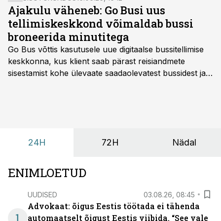
Ajakulu väheneb: Go Busi uus
tellimiskeskkond võimaldab bussi
broneerida minutitega
Go Bus võttis kasutusele uue digitaalse bussitellimise
keskkonna, kus klient saab pärast reisiandmete
sisestamist kohe ülevaate saadaolevatest bussidest ja
esialgsest hinnast. Nii saab transpordi planeerimisega
kiiresti edasi liikuda hinnapakkumist ootamata.
24H
72H
Nädal
ENIMLOETUD
UUDISED
03.08.26, 08:45
Advokaat: õigus Eestis töötada ei tähenda
1
automaatselt õigust Eestis viibida. “See vale