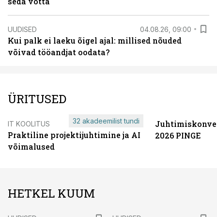
seda võtta
UUDISED
04.08.26, 09:00
Kui palk ei laeku õigel ajal: millised nõuded
võivad tööandjat oodata?
ÜRITUSED
32 akadeemilist tundi
Juhtimiskonve
IT KOOLITUS
Praktiline projektijuhtimine ja AI
2026 PINGE
võimalused
HETKEL KUUM