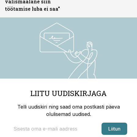
välismaalane siin
töötamise luba ei saa”
LIITU UUDISKIRJAGA
Telli uudiskiri ning saad oma postkasti päeva
olulisemad uudised.
Liitun