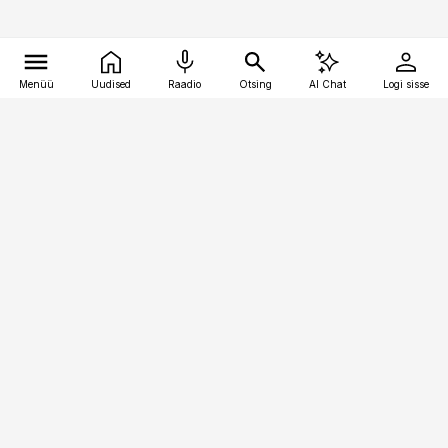
Menüü
Uudised
Raadio
Otsing
AI Chat
Logi sisse
Vana-Lõuna 39/1, 19094 Tallinn
(+372) 667 0111
personaliuudised@personaliuudised.ee
Telli
Reklaam
Firmast
Sisu kasutamisõigused
Ajakirjaniku
eetikakoodeks
Üldtingimused
Privaatsustingimused
Küpsiste poliitika
KKK