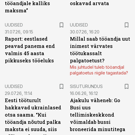
tööandjale kalliks
oskavad arvata
maksma”
UUDISED
UUDISED
31.07.26, 09:15
30.07.26, 16:20
Raport: eestlased
Millal saab tööandja uut
peavad panema end
inimest värvates
valmis 45 aasta
töötukassalt
pikkuseks tööeluks
palgatoetust?
Mis juhtudel tuleb tööandjal
palgatoetus riigile tagastada?
ST
UUDISED
SISUTURUNDUS
29.07.26, 11:14
16.06.26, 16:12
Eesti tööturult
Ajakulu väheneb: Go
hakkavad ukrainlased
Busi uus
otsa saama. “Kui
tellimiskeskkond
tööandja nõutud palka
võimaldab bussi
maksta ei suuda, siis
broneerida minutitega