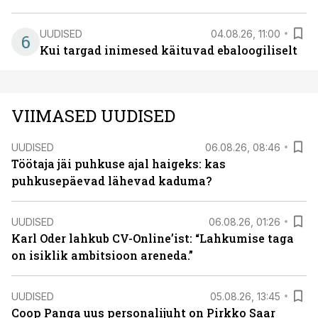
UUDISED
04.08.26, 11:00
6
Kui targad inimesed käituvad ebaloogiliselt
VIIMASED UUDISED
UUDISED
06.08.26, 08:46
Töötaja jäi puhkuse ajal haigeks: kas
puhkusepäevad lähevad kaduma?
UUDISED
06.08.26, 01:26
Karl Oder lahkub CV-Online’ist: “Lahkumise taga
on isiklik ambitsioon areneda.”
UUDISED
05.08.26, 13:45
Coop Panga uus personalijuht on Pirkko Saar