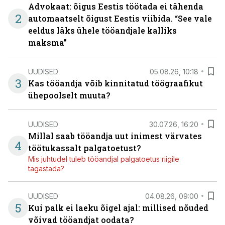
Advokaat: õigus Eestis töötada ei tähenda
2
automaatselt õigust Eestis viibida. “See vale
eeldus läks ühele tööandjale kalliks
maksma”
UUDISED
05.08.26, 10:18
3
Kas tööandja võib kinnitatud töögraafikut
ühepoolselt muuta?
UUDISED
30.07.26, 16:20
Millal saab tööandja uut inimest värvates
4
töötukassalt palgatoetust?
Mis juhtudel tuleb tööandjal palgatoetus riigile
tagastada?
UUDISED
04.08.26, 09:00
5
Kui palk ei laeku õigel ajal: millised nõuded
võivad tööandjat oodata?