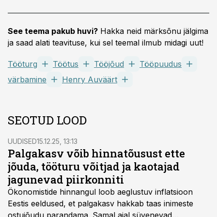
See teema pakub huvi?
Hakka neid märksõnu jälgima
ja saad alati teavituse, kui sel teemal ilmub midagi uut!
Tööturg
Töötus
Tööjõud
Tööpuudus
värbamine
Henry Auväärt
SEOTUD LOOD
UUDISED
15.12.25, 13:13
Palgakasv võib hinnatõusust ette
jõuda, tööturu võitjad ja kaotajad
jagunevad piirkonniti
Ökonomistide hinnangul loob aeglustuv inflatsioon
Eestis eeldused, et palgakasv hakkab taas inimeste
ostujõudu parandama. Samal ajal süvenevad