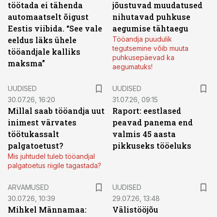
töötada ei tähenda
jõustuvad muudatused
automaatselt õigust
nihutavad puhkuse
Eestis viibida. “See vale
aegumise tähtaegu
eeldus läks ühele
Tööandja puudulik
tegutsemine võib muuta
tööandjale kalliks
puhkusepäevad ka
maksma”
aegumatuks!
UUDISED
UUDISED
30.07.26, 16:20
31.07.26, 09:15
Millal saab tööandja uut
Raport: eestlased
inimest värvates
peavad panema end
töötukassalt
valmis 45 aasta
palgatoetust?
pikkuseks tööeluks
Mis juhtudel tuleb tööandjal
palgatoetus riigile tagastada?
ARVAMUSED
UUDISED
30.07.26, 10:39
29.07.26, 13:48
Mihkel Männamaa:
Välistööjõu