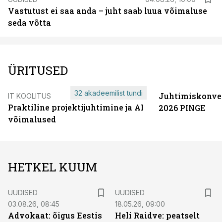
Vastutust ei saa anda – juht saab luua võimaluse
seda võtta
ÜRITUSED
32 akadeemilist tundi
Juhtimiskonve
IT KOOLITUS
Praktiline projektijuhtimine ja AI
2026 PINGE
võimalused
HETKEL KUUM
UUDISED
UUDISED
03.08.26, 08:45
18.05.26, 09:00
Advokaat: õigus Eestis
Heli Raidve: peatselt