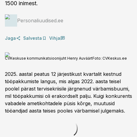
1500 inimest.
Personaliuudised.ee
Jaga
Salvesta
Vihja
CVKeskuse kommunikatsioonijuht Henry Auväärt
Foto:
CVKeskus.ee
2025. aastal peatus 12 järjestikust kvartalit kestnud
tööpakkumiste langus, mis algas 2022. aasta teisel
poolel pärast tervisekriisile järgnenud värbamisbuumi,
mil tööpakkumisi oli erakordselt palju. Kuigi konkurents
vabadele ametikohtadele püsis kõrge, muutusid
tööandjad aasta teises pooles värbamisel julgemaks.