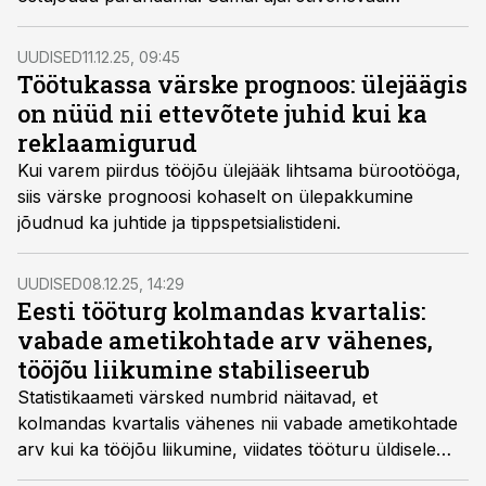
regionaalsed erinevused tööturul ja palkades, mis
tähendab, et majanduse paranemisest ei saa kõik
UUDISED
11.12.25, 09:45
piirkonnad võrdselt osa.
Töötukassa värske prognoos: ülejäägis
on nüüd nii ettevõtete juhid kui ka
reklaamigurud
Kui varem piirdus tööjõu ülejääk lihtsama bürootööga,
siis värske prognoosi kohaselt on ülepakkumine
jõudnud ka juhtide ja tippspetsialistideni.
UUDISED
08.12.25, 14:29
Eesti tööturg kolmandas kvartalis:
vabade ametikohtade arv vähenes,
tööjõu liikumine stabiliseerub
Statistikaameti värsked numbrid näitavad, et
kolmandas kvartalis vähenes nii vabade ametikohtade
arv kui ka tööjõu liikumine, viidates tööturu üldisele
rahunemisele. Ekspertide hinnangul on muutused