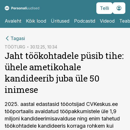
Telli
Avaleht
Kõik lood
Üritused
Podcastid
Videod
Teab
cebook
Tagasi
Twitter)
TÖÖTURG
30.12.25, 10:34
Jaht töökohtadele püsib tihe:
kedIn
ühele ametikohale
ail
kandideerib juba üle 50
k
inimese
2025. aastal edastasid tööotsijad CVKeskus.ee
tööportaalis avaldatud tööpakkumistele üle 1,9
miljoni kandideerimisavalduse ning enim tahetud
töökohtadele kandideeris korraga rohkem kui