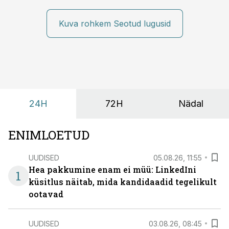
räägitakse, miks otsivad ettevõtted üha enam paikasid,
kus keskkond ise aitaks inimesed töörežiimist välja
Kuva rohkem Seotud lugusid
tuua ning looks võimaluse rahulikumaks ja
sisulisemaks koosolemiseks.
24H
72H
Nädal
ENIMLOETUD
UUDISED
05.08.26, 11:55
Hea pakkumine enam ei müü: LinkedIni
1
küsitlus näitab, mida kandidaadid tegelikult
ootavad
UUDISED
03.08.26, 08:45