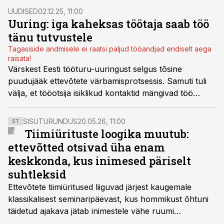
pigem tasakaalustumise kui järsu jahtumise märgid.
UUDISED
02.12.25, 11:00
Uuring: iga kaheksas töötaja saab töö
tänu tutvustele
Tagasiside andmisele ei raatsi paljud tööandjad endiselt aega
raisata!
Värskest Eesti tööturu-uuringust selgus tõsine
puudujääk ettevõtete värbamisprotsessis. Samuti tuli
välja, et tööotsija isiklikud kontaktid mängivad töö
leidmisel olulist rolli.
SISUTURUNDUS
20.05.26, 11:00
ST
Tiimiürituste loogika muutub:
ettevõtted otsivad üha enam
keskkonda, kus inimesed päriselt
suhtleksid
Ettevõtete tiimiüritused liiguvad järjest kaugemale
klassikalisest seminaripäevast, kus hommikust õhtuni
täidetud ajakava jätab inimestele vähe ruumi
omavaheliseks suhtluseks. Saates “Lõunapaus”