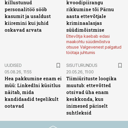
killustunud
kvoodipiirangu
personalitöö sööb
rikkumine tõi Pärnu
kasumit ja usaldust
aasta ettevõtjale
kiiremini kui juhid
kriminaalasjas
oskavad arvata
süüdimõistmise
Ettevõtja kaebab edasi
maakohtu süüdimõistva
otsuse Valgevenest palgatud
töötaja juhtumis
ST
UUDISED
SISUTURUNDUS
05.08.26, 11:55
20.05.26, 11:00
Hea pakkumine enam ei
Tiimiürituste loogika
müü: LinkedIni küsitlus
muutub: ettevõtted
näitab, mida
otsivad üha enam
kandidaadid tegelikult
keskkonda, kus
ootavad
inimesed päriselt
suhtleksid