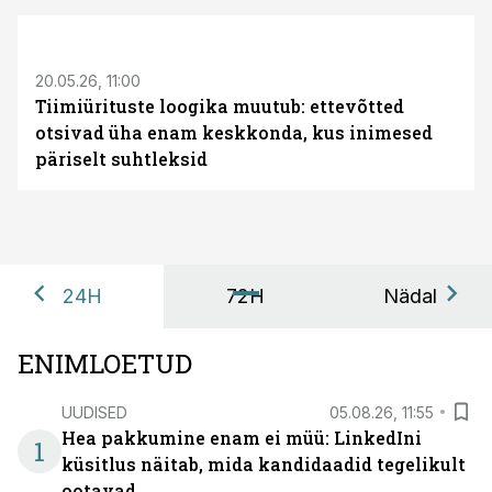
ST
20.05.26, 11:00
Tiimiürituste loogika muutub: ettevõtted
otsivad üha enam keskkonda, kus inimesed
päriselt suhtleksid
24H
72H
Nädal
ENIMLOETUD
UUDISED
05.08.26, 11:55
Hea pakkumine enam ei müü: LinkedIni
1
küsitlus näitab, mida kandidaadid tegelikult
ootavad