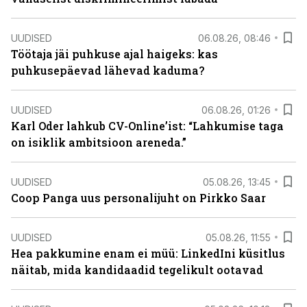
UUDISED
06.08.26, 08:46
Töötaja jäi puhkuse ajal haigeks: kas
puhkusepäevad lähevad kaduma?
UUDISED
06.08.26, 01:26
Karl Oder lahkub CV-Online’ist: “Lahkumise taga
on isiklik ambitsioon areneda.”
UUDISED
05.08.26, 13:45
Coop Panga uus personalijuht on Pirkko Saar
UUDISED
05.08.26, 11:55
Hea pakkumine enam ei müü: LinkedIni küsitlus
näitab, mida kandidaadid tegelikult ootavad