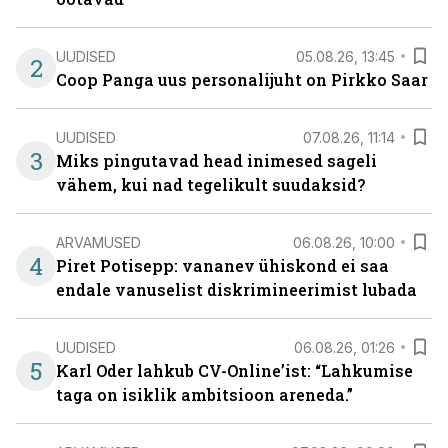
UUDISED
05.08.26, 13:45
2
Coop Panga uus personalijuht on Pirkko Saar
UUDISED
07.08.26, 11:14
3
Miks pingutavad head inimesed sageli
vähem, kui nad tegelikult suudaksid?
ARVAMUSED
06.08.26, 10:00
4
Piret Potisepp: vananev ühiskond ei saa
endale vanuselist diskrimineerimist lubada
UUDISED
06.08.26, 01:26
5
Karl Oder lahkub CV-Online’ist: “Lahkumise
taga on isiklik ambitsioon areneda.”