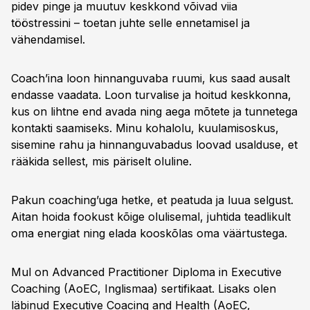
pidev pinge ja muutuv keskkond võivad viia
tööstressini – toetan juhte selle ennetamisel ja
vähendamisel.
Coach’ina loon hinnanguvaba ruumi, kus saad ausalt
endasse vaadata. Loon turvalise ja hoitud keskkonna,
kus on lihtne end avada ning aega mõtete ja tunnetega
kontakti saamiseks. Minu kohalolu, kuulamisoskus,
sisemine rahu ja hinnanguvabadus loovad usalduse, et
rääkida sellest, mis päriselt oluline.
Pakun coaching’uga hetke, et peatuda ja luua selgust.
Aitan hoida fookust kõige olulisemal, juhtida teadlikult
oma energiat ning elada kooskõlas oma väärtustega.
Mul on Advanced Practitioner Diploma in Executive
Coaching (AoEC, Inglismaa) sertifikaat. Lisaks olen
läbinud Executive Coacing and Health (AoEC,