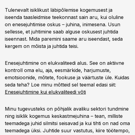
Tulenevalt isiklikust läbipõlemise kogemusest ja
iseenda taasleidmise teekonnast sain aru, kui oluline
on enesejuhtimise oskus – juhina, inimesena. Usun
sellesse, et juhtimine saab alguse oskusest juhtida
iseennast. Mida paremini saame aru iseendast, seda
kergem on mõista ja juhtida teisi.
Enesejuhtimine on elukvaliteedi alus. See on aktiivne
kontroll oma elu, aja, eesmärkide, harjumuste,
emotsioonide, mõtete, fookuse ja väärtuste üle. Kuidas
seda teha? Loe minu mõtteid sel teemal edasi siit:
Enesejuhtimine kui elukvaliteedi võti
Minu tugevusteks on põhjalik avaliku sektori tundmine
ning isiklik kogemus keskastmejuhina – tean, milliste
teemadega juhid silmitsi seisavad ja kui tihti on nad oma
teemadega üksi. Juhtide suur vastutus, kiire töötempo,