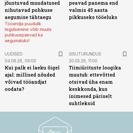
jõustuvad muudatused
peavad panema end
nihutavad puhkuse
valmis 45 aasta
aegumise tähtaegu
pikkuseks tööeluks
Tööandja puudulik
tegutsemine võib muuta
puhkusepäevad ka
aegumatuks!
ST
UUDISED
SISUTURUNDUS
04.08.26, 09:00
20.05.26, 11:00
Kui palk ei laeku õigel
Tiimiürituste loogika
ajal: millised nõuded
muutub: ettevõtted
võivad tööandjat
otsivad üha enam
oodata?
keskkonda, kus
inimesed päriselt
suhtleksid