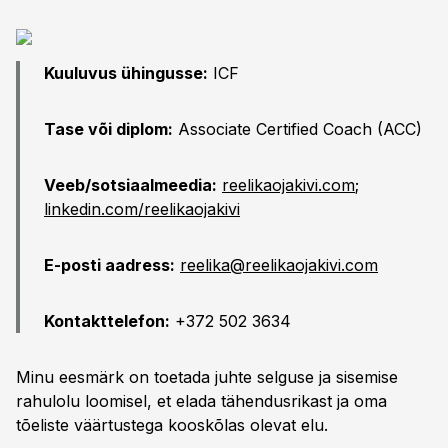
Kuuluvus ühingusse:
ICF
Tase või diplom:
Associate Certified Coach (ACC)
Veeb/sotsiaalmeedia:
reelikaojakivi.com
;
linkedin.com/reelikaojakivi
E-posti aadress:
reelika@reelikaojakivi.com
Kontakttelefon:
+372 502 3634
Minu eesmärk on toetada juhte selguse ja sisemise
rahulolu loomisel, et elada tähendusrikast ja oma
tõeliste väärtustega kooskõlas olevat elu.