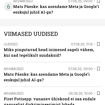
ARVAMUSED
07.08.26, 09:00
6
Mats Päeske: kas asendame Meta ja Google’i
eeskujul juhid AI-ga?
VIIMASED UUDISED
UUDISED
07.08.26, 11:14
Miks pingutavad head inimesed sageli vähem,
kui nad tegelikult suudaksid?
ARVAMUSED
07.08.26, 09:00
Mats Päeske: kas asendame Meta ja Google’i
eeskujul juhid AI-ga?
ARVAMUSED
06.08.26, 10:00
Piret Potisepp: vananev ühiskond ei saa endale
vanuselist diskrimineerimist lubada