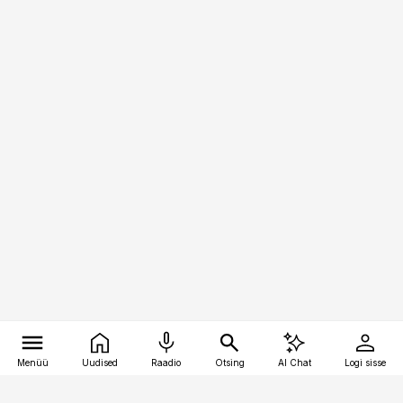
Menüü
Uudised
Raadio
Otsing
AI Chat
Logi sisse