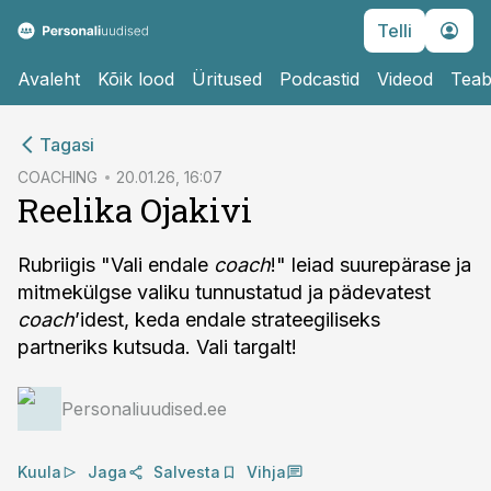
Telli
Avaleht
Kõik lood
Üritused
Podcastid
Videod
Teab
cebook
cebook
Tagasi
Twitter)
Twitter)
COACHING
20.01.26, 16:07
Reelika Ojakivi
kedIn
kedIn
ail
ail
Rubriigis "Vali endale
coach
!" leiad suurepärase ja
mitmekülgse valiku tunnustatud ja pädevatest
k
k
coach
’idest, keda endale strateegiliseks
partneriks kutsuda. Vali targalt!
Personaliuudised.ee
Kuula
Jaga
Salvesta
Vihja