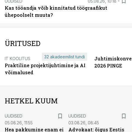
UUDISED
05.08.26, 10:18
Kas tööandja võib kinnitatud töögraafikut
ühepoolselt muuta?
ÜRITUSED
32 akadeemilist tundi
Juhtimiskonve
IT KOOLITUS
Praktiline projektijuhtimine ja AI
2026 PINGE
võimalused
HETKEL KUUM
UUDISED
UUDISED
05.08.26, 11:55
03.08.26, 08:45
Hea pakkumine enam ei
Advokaat: õigus Eestis