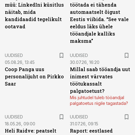
müü: LinkedIni küsitlus
töötada ei tähenda
näitab, mida
automaatselt õigust
kandidaadid tegelikult
Eestis viibida. “See vale
ootavad
eeldus läks ühele
tööandjale kalliks
maksma”
UUDISED
UUDISED
05.08.26, 13:45
30.07.26, 16:20
Coop Panga uus
Millal saab tööandja uut
personalijuht on Pirkko
inimest värvates
Saar
töötukassalt
palgatoetust?
Mis juhtudel tuleb tööandjal
palgatoetus riigile tagastada?
UUDISED
UUDISED
18.05.26, 09:00
31.07.26, 09:15
Heli Raidve: peatselt
Raport: eestlased