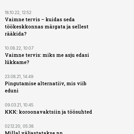
18.10.22, 12:52
Vaimne tervis – kuidas seda
töökeskkonnas märgata ja sellest
rääkida?
10.08.22, 10:07
Vaimne tervis: miks me asju edasi
lükkame?
23.08.21, 14:49
Pingutamise alternatiiv, mis viib
eduni
09.03.21, 10:45
KKK: koroonavaktsiin ja töösuhted
02.12.20, 05:38
Millal väljastatakse nn