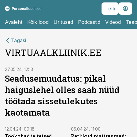
Telli
Avaleht
Kõik lood
Üritused
Podcastid
Videod
Teab
Tagasi
VIRTUAALKLIINIK.EE
27.05.24, 12:13
Seadusemuudatus: pikal
haiguslehel olles saab nüüd
töötada sissetulekutes
kaotamata
12.04.24, 09:18
05.04.24, 11:00
Töökohad ja teised
Petlikud pisitraumad: