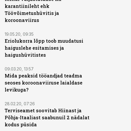
karantiinileht ehk
Töövõimetushüvitis ja
koroonaviirus
19.05.20, 09:35
Eriolukorra lõpp toob muudatusi
haiguslehe esitamises ja
haigushüvitistes
09.03.20, 13:57
Mida peaksid tööandjad teadma
seoses koroonaviiruse laialdase
levikuga?
28.02.20, 07:26
Terviseamet soovitab Hiinast ja
Põhja-Itaaliast saabunuil 2 nädalat
kodus püsida