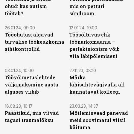
ohud: kas autism
mis on petturi
töötab?
sündroom
26.01.24, 09:00
12.01.24, 10:00
Tööohutus: algavad
Töösõltuvus ehk
turvalise töökeskkonna
töönarkomaania –
sihtkontrollid
perfektsionism võib
viia läbipõlemiseni
03.01.24, 10:00
27.11.23, 08:10
Töövõimetuslehtede
Märka
väljamaksmine aasta
lähisuhtevägivalla all
alguses viibib
kannatavat kolleegi
18.08.23, 10:17
23.03.23, 14:37
Päästikud, mis viivad
Mõtlemisvead panevad
tagasi traumalõksu
meid soovimatul viisil
käituma