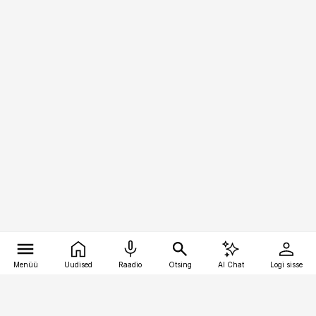
Menüü
Uudised
Raadio
Otsing
AI Chat
Logi sisse