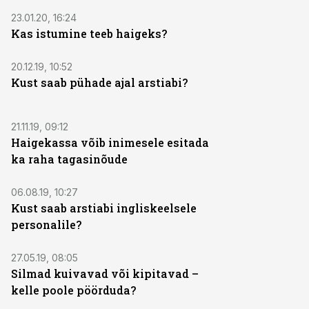
23.01.20, 16:24
Kas istumine teeb haigeks?
20.12.19, 10:52
Kust saab pühade ajal arstiabi?
21.11.19, 09:12
Haigekassa võib inimesele esitada
ka raha tagasinõude
06.08.19, 10:27
Kust saab arstiabi ingliskeelsele
personalile?
27.05.19, 08:05
Silmad kuivavad või kipitavad –
kelle poole pöörduda?