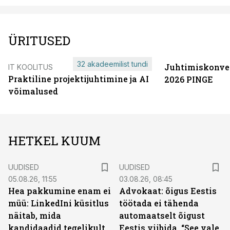
ÜRITUSED
32 akadeemilist tundi
Juhtimiskonve
IT KOOLITUS
Praktiline projektijuhtimine ja AI
2026 PINGE
võimalused
HETKEL KUUM
UUDISED
UUDISED
05.08.26, 11:55
03.08.26, 08:45
Hea pakkumine enam ei
Advokaat: õigus Eestis
müü: LinkedIni küsitlus
töötada ei tähenda
näitab, mida
automaatselt õigust
kandidaadid tegelikult
Eestis viibida. “See vale