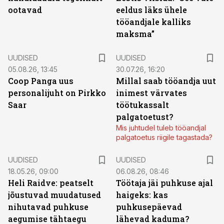
ootavad
eeldus läks ühele
tööandjale kalliks
maksma”
UUDISED
UUDISED
05.08.26, 13:45
30.07.26, 16:20
Coop Panga uus
Millal saab tööandja uut
personalijuht on Pirkko
inimest värvates
Saar
töötukassalt
palgatoetust?
Mis juhtudel tuleb tööandjal
palgatoetus riigile tagastada?
UUDISED
UUDISED
18.05.26, 09:00
06.08.26, 08:46
Heli Raidve: peatselt
Töötaja jäi puhkuse ajal
jõustuvad muudatused
haigeks: kas
nihutavad puhkuse
puhkusepäevad
aegumise tähtaegu
lähevad kaduma?