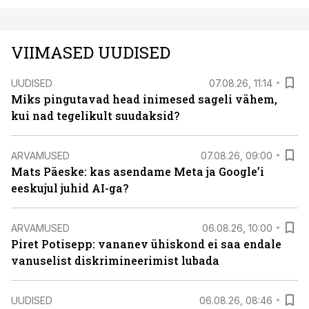
VIIMASED UUDISED
UUDISED
07.08.26, 11:14
Miks pingutavad head inimesed sageli vähem,
kui nad tegelikult suudaksid?
ARVAMUSED
07.08.26, 09:00
Mats Päeske: kas asendame Meta ja Google’i
eeskujul juhid AI-ga?
ARVAMUSED
06.08.26, 10:00
Piret Potisepp: vananev ühiskond ei saa endale
vanuselist diskrimineerimist lubada
UUDISED
06.08.26, 08:46