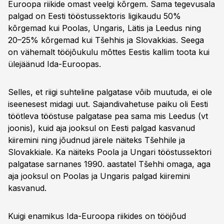
Euroopa riikide omast veelgi kõrgem. Sama tegevusala
palgad on Eesti tööstussektoris ligikaudu 50%
kõrgemad kui Poolas, Ungaris, Lätis ja Leedus ning
20–25% kõrgemad kui Tšehhis ja Slovakkias. Seega
on vähemalt tööjõukulu mõttes Eestis kallim toota kui
ülejäänud Ida-Euroopas.
Selles, et riigi suhteline palgatase võib muutuda, ei ole
iseenesest midagi uut. Sajandivahetuse paiku oli Eesti
töötleva tööstuse palgatase pea sama mis Leedus (vt
joonis), kuid aja jooksul on Eesti palgad kasvanud
kiiremini ning jõudnud järele näiteks Tšehhile ja
Slovakkiale. Ka näiteks Poola ja Ungari tööstussektori
palgatase sarnanes 1990. aastatel Tšehhi omaga, aga
aja jooksul on Poolas ja Ungaris palgad kiiremini
kasvanud.
Kuigi enamikus Ida-Euroopa riikides on tööjõud