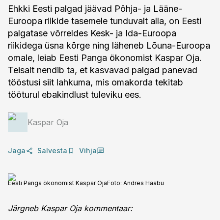
Ehkki Eesti palgad jäävad Põhja- ja Lääne-
Euroopa riikide tasemele tunduvalt alla, on Eesti
palgatase võrreldes Kesk- ja Ida-Euroopa
riikidega üsna kõrge ning läheneb Lõuna-Euroopa
omale, leiab Eesti Panga ökonomist Kaspar Oja.
Teisalt nendib ta, et kasvavad palgad panevad
tööstusi siit lahkuma, mis omakorda tekitab
tööturul ebakindlust tuleviku ees.
Kaspar Oja
Jaga
Salvesta
Vihja
Eesti Panga ökonomist Kaspar Oja
Foto:
Andres Haabu
Järgneb Kaspar Oja kommentaar: