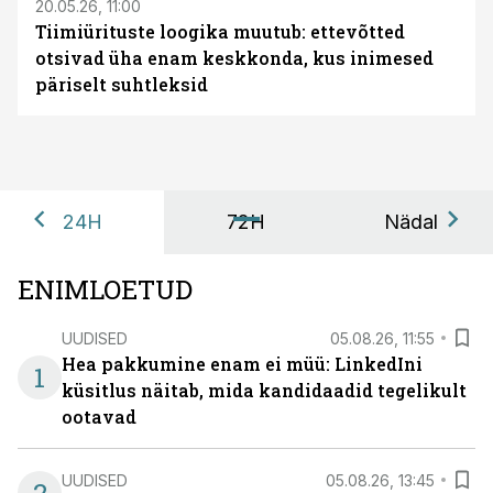
20.05.26, 11:00
Tiimiürituste loogika muutub: ettevõtted
otsivad üha enam keskkonda, kus inimesed
päriselt suhtleksid
24H
72H
Nädal
ENIMLOETUD
UUDISED
05.08.26, 11:55
Hea pakkumine enam ei müü: LinkedIni
1
küsitlus näitab, mida kandidaadid tegelikult
ootavad
UUDISED
05.08.26, 13:45