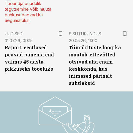
Tööandja puudulik
tegutsemine võib muuta
puhkusepäevad ka
aegumatuks!
ST
UUDISED
SISUTURUNDUS
31.07.26, 09:15
20.05.26, 11:00
Raport: eestlased
Tiimiürituste loogika
peavad panema end
muutub: ettevõtted
valmis 45 aasta
otsivad üha enam
pikkuseks tööeluks
keskkonda, kus
inimesed päriselt
suhtleksid