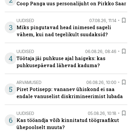
2
Coop Panga uus personalijuht on Pirkko Saar
UUDISED
07.08.26, 11:14
3
Miks pingutavad head inimesed sageli
vähem, kui nad tegelikult suudaksid?
UUDISED
06.08.26, 08:46
4
Töötaja jäi puhkuse ajal haigeks: kas
puhkusepäevad lähevad kaduma?
ARVAMUSED
06.08.26, 10:00
5
Piret Potisepp: vananev ühiskond ei saa
endale vanuselist diskrimineerimist lubada
UUDISED
05.08.26, 10:18
6
Kas tööandja võib kinnitatud töögraafikut
ühepoolselt muuta?