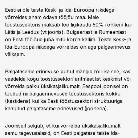
Eesti ei ole teiste Kesk- ja Ida-Euroopa riikidega
võrreldes enam odava tööjõu maa. Meie
tööstussektoris maksab töö ligikaudu 50% rohkem kui
Lätis ja Leedus (vt joonis). Bulgaariast ja Rumeeniast
on Eesti tööjõud juba mitu korda kallim. Teiste Kesk- ja
Ida-Euroopa riikidega võrreldes on aga palgaerinevus
väiksem.
Palgataseme erinevuse puhul mängib rolli ka see, kas
vaadelda kogu tööstussektori aritmeetilist keskmist või
võrrelda palku üksikasjalikumalt. Eespool joonisel on
toodud nii palgaerinevused tööstussektoris kokku
(kastidena) kui ka Eesti tööstussektori struktuuriga
kaalutud palgataseme erinevused (joonena).
Jooniselt selgub, et kui võrrelda üksikasjalikumalt
samu tegevusalasid, on Eesti palgatase teiste Ida-