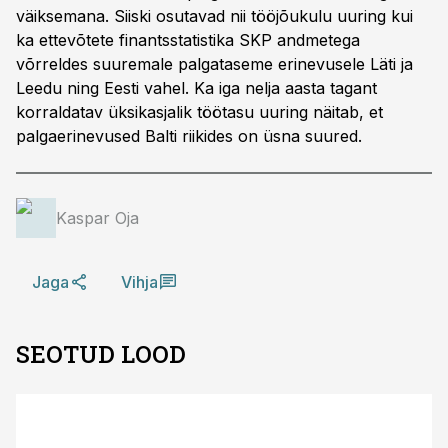
väiksemana. Siiski osutavad nii tööjõukulu uuring kui
ka ettevõtete finantsstatistika SKP andmetega
võrreldes suuremale palgataseme erinevusele Läti ja
Leedu ning Eesti vahel. Ka iga nelja aasta tagant
korraldatav üksikasjalik töötasu uuring näitab, et
palgaerinevused Balti riikides on üsna suured.
Kaspar Oja
Jaga
Vihja
SEOTUD LOOD
ST