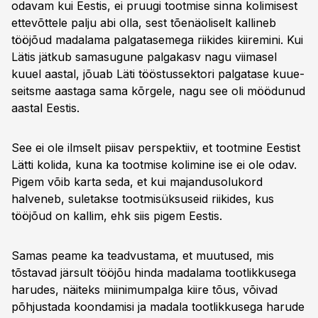
odavam kui Eestis, ei pruugi tootmise sinna kolimisest
ettevõttele palju abi olla, sest tõenäoliselt kallineb
tööjõud madalama palgatasemega riikides kiiremini. Kui
Lätis jätkub samasugune palgakasv nagu viimasel
kuuel aastal, jõuab Läti tööstussektori palgatase kuue-
seitsme aastaga sama kõrgele, nagu see oli möödunud
aastal Eestis.
See ei ole ilmselt piisav perspektiiv, et tootmine Eestist
Lätti kolida, kuna ka tootmise kolimine ise ei ole odav.
Pigem võib karta seda, et kui majandusolukord
halveneb, suletakse tootmisüksuseid riikides, kus
tööjõud on kallim, ehk siis pigem Eestis.
Samas peame ka teadvustama, et muutused, mis
tõstavad järsult tööjõu hinda madalama tootlikkusega
harudes, näiteks miinimumpalga kiire tõus, võivad
põhjustada koondamisi ja madala tootlikkusega harude