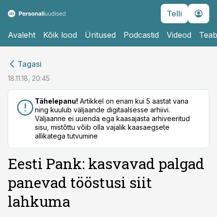
Telli
Avaleht
Kõik lood
Üritused
Podcastid
Videod
Teab
cebook
cebook
Tagasi
Twitter)
Twitter)
18.11.18, 20:45
kedIn
kedIn
Tähelepanu!
Artikkel on enam kui 5 aastat vana
ning kuulub väljaande digitaalsesse arhiivi.
ail
ail
Väljaanne ei uuenda ega kaasajasta arhiveeritud
sisu, mistõttu võib olla vajalik kaasaegsete
k
k
allikatega tutvumine
Eesti Pank: kasvavad palgad
panevad tööstusi siit
lahkuma