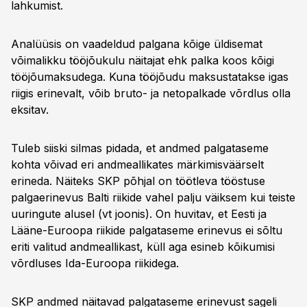
lahkumist.
Analüüsis on vaadeldud palgana kõige üldisemat
võimalikku tööjõukulu näitajat ehk palka koos kõigi
tööjõumaksudega. Kuna tööjõudu maksustatakse igas
riigis erinevalt, võib bruto- ja netopalkade võrdlus olla
eksitav.
Tuleb siiski silmas pidada, et andmed palgataseme
kohta võivad eri andmeallikates märkimisväärselt
erineda. Näiteks SKP põhjal on töötleva tööstuse
palgaerinevus Balti riikide vahel palju väiksem kui teiste
uuringute alusel (vt joonis). On huvitav, et Eesti ja
Lääne-Euroopa riikide palgataseme erinevus ei sõltu
eriti valitud andmeallikast, küll aga esineb kõikumisi
võrdluses Ida-Euroopa riikidega.
SKP andmed näitavad palgataseme erinevust sageli