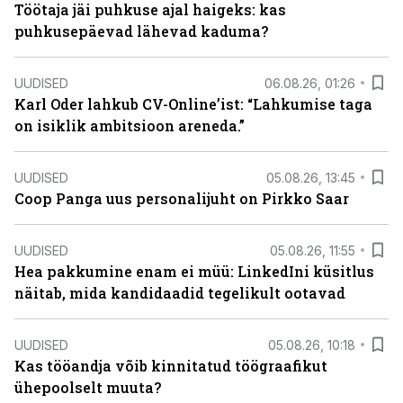
Töötaja jäi puhkuse ajal haigeks: kas
puhkusepäevad lähevad kaduma?
UUDISED
06.08.26, 01:26
Karl Oder lahkub CV-Online’ist: “Lahkumise taga
on isiklik ambitsioon areneda.”
UUDISED
05.08.26, 13:45
Coop Panga uus personalijuht on Pirkko Saar
UUDISED
05.08.26, 11:55
Hea pakkumine enam ei müü: LinkedIni küsitlus
näitab, mida kandidaadid tegelikult ootavad
UUDISED
05.08.26, 10:18
Kas tööandja võib kinnitatud töögraafikut
ühepoolselt muuta?