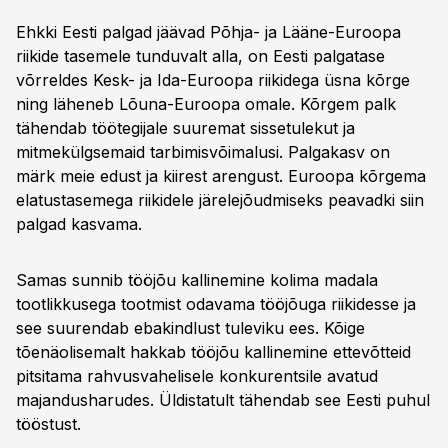
Ehkki Eesti palgad jäävad Põhja- ja Lääne-Euroopa
riikide tasemele tunduvalt alla, on Eesti palgatase
võrreldes Kesk- ja Ida-Euroopa riikidega üsna kõrge
ning läheneb Lõuna-Euroopa omale. Kõrgem palk
tähendab töötegijale suuremat sissetulekut ja
mitmekülgsemaid tarbimisvõimalusi. Palgakasv on
märk meie edust ja kiirest arengust. Euroopa kõrgema
elatustasemega riikidele järelejõudmiseks peavadki siin
palgad kasvama.
Samas sunnib tööjõu kallinemine kolima madala
tootlikkusega tootmist odavama tööjõuga riikidesse ja
see suurendab ebakindlust tuleviku ees. Kõige
tõenäolisemalt hakkab tööjõu kallinemine ettevõtteid
pitsitama rahvusvahelisele konkurentsile avatud
majandusharudes. Üldistatult tähendab see Eesti puhul
tööstust.