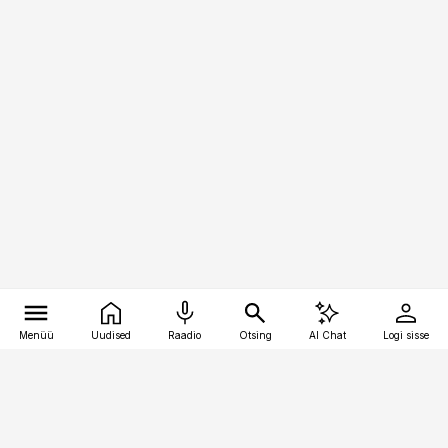
Menüü
Uudised
Raadio
Otsing
AI Chat
Logi sisse
Vana-Lõuna 39/1, 19094 Tallinn