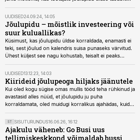
korraldada.
UUDISED
24.09.24, 14:05
Jõulupidu – mõistlik investeering või
suur kuluallikas?
Küsimust, kas jõulupidu üldse korraldada, enamasti ei
teki, sest jõulud on kalendris suisa punaseks värvitud.
Ühest küljest see nagu kohustab, teisalt ei peaks
midagi tegema lihtsalt tegemise pärast. Parem makske
jõulupeoks planeeritud eelarve inimestele preemiateks.
UUDISED
13.12.23, 14:03
Kiirideid jõulupeoga hiljaks jäänutele
Kui oled kogu sügise omas mullis tööd teha rühkinud ja
avastasid alles nüüd, et jõulupidu ju puha
korraldamata, oled muidugi korralikus ajahädas, kuid
siit leiad ehk siiski mõne päästva idee, millega kastanid
tulest välja tuua.
SISUTURUNDUS
16.06.26, 16:12
ST
Ajakulu väheneb: Go Busi uus
tellimiskeskkond võimaldab bussi