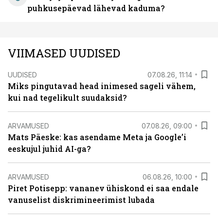
puhkusepäevad lähevad kaduma?
VIIMASED UUDISED
UUDISED
07.08.26, 11:14
Miks pingutavad head inimesed sageli vähem,
kui nad tegelikult suudaksid?
ARVAMUSED
07.08.26, 09:00
Mats Päeske: kas asendame Meta ja Google’i
eeskujul juhid AI-ga?
ARVAMUSED
06.08.26, 10:00
Piret Potisepp: vananev ühiskond ei saa endale
vanuselist diskrimineerimist lubada