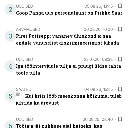
UUDISED
05.08.26, 13:45
2
Coop Panga uus personalijuht on Pirkko Saar
ARVAMUSED
06.08.26, 10:00
3
Piret Potisepp: vananev ühiskond ei saa
endale vanuselist diskrimineerimist lubada
UUDISED
23.07.26, 09:38
4
Iga tööintervjuule tulija ei pruugi üldse tahta
tööle tulla
SAATED
04.08.26, 15:45
5
Kui kriis lööb meeskonna kõikuma, tuleb
juhtida ka ärevust
UUDISED
06.08.26, 08:46
6
Töötaja jäi puhkuse ajal haigeks: kas