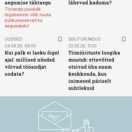
aegumise tähtaegu
lähevad kaduma?
Tööandja puudulik
tegutsemine võib muuta
puhkusepäevad ka
aegumatuks!
ST
UUDISED
SISUTURUNDUS
04.08.26, 09:00
20.05.26, 11:00
Kui palk ei laeku õigel
Tiimiürituste loogika
ajal: millised nõuded
muutub: ettevõtted
võivad tööandjat
otsivad üha enam
oodata?
keskkonda, kus
inimesed päriselt
suhtleksid