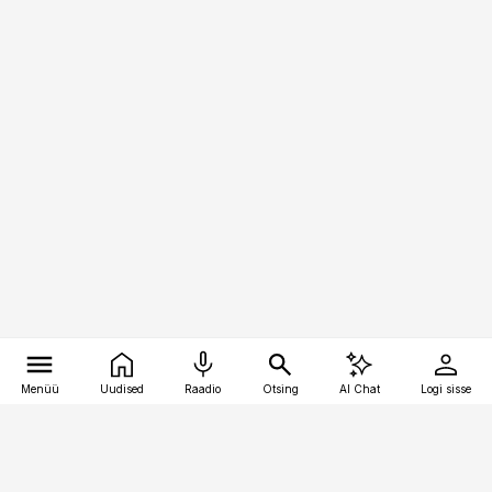
Menüü
Uudised
Raadio
Otsing
AI Chat
Logi sisse
Vana-Lõuna 39/1, 19094 Tallinn