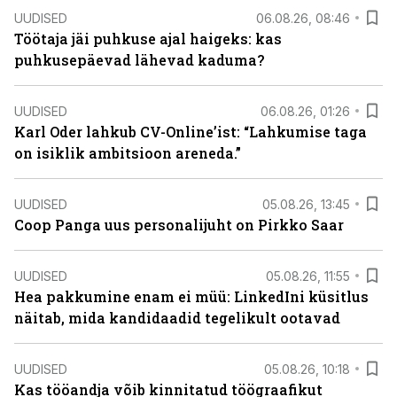
UUDISED
06.08.26, 08:46
Töötaja jäi puhkuse ajal haigeks: kas
puhkusepäevad lähevad kaduma?
UUDISED
06.08.26, 01:26
Karl Oder lahkub CV-Online’ist: “Lahkumise taga
on isiklik ambitsioon areneda.”
UUDISED
05.08.26, 13:45
Coop Panga uus personalijuht on Pirkko Saar
UUDISED
05.08.26, 11:55
Hea pakkumine enam ei müü: LinkedIni küsitlus
näitab, mida kandidaadid tegelikult ootavad
UUDISED
05.08.26, 10:18
Kas tööandja võib kinnitatud töögraafikut