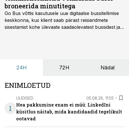
broneerida minutitega
Go Bus võttis kasutusele uue digitaalse bussitellimise
keskkonna, kus klient saab pärast reisiandmete
sisestamist kohe ülevaate saadaolevatest bussidest ja
esialgsest hinnast. Nii saab transpordi planeerimisega
kiiresti edasi liikuda hinnapakkumist ootamata.
24H
72H
Nädal
ENIMLOETUD
UUDISED
05.08.26, 11:55
Hea pakkumine enam ei müü: LinkedIni
1
küsitlus näitab, mida kandidaadid tegelikult
ootavad