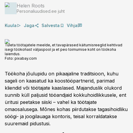
Helen Roots
Personaliuudised.ee juht
Kuula
Jaga
Salvesta
Vihja
Tuleta töötajatele meelde, et tavapärased käitumisreeglid kehtivad
isegi töökohast väljaspool ja et peo toimumise koht on töökoha
laiendus.
Foto:
pixabay.com
Töökoha jõulupidu on pikaajaline traditsioon, kuhu
sageli on kaasatud ka koostööpartnerid, parimad
kliendid või töötajate kaaslased. Majanduslik olukord
sunnib küll paljusid tööandjaid kokkuhoidlikkusele, ent
üritusi peetakse siiski – vahel ka töötajate
omaosalusega. Mõnes kohas piirdutakse tagasihoidliku
söögi- ja joogilauaga kontoris, teisal korraldatakse
suuremaid pidustusi.