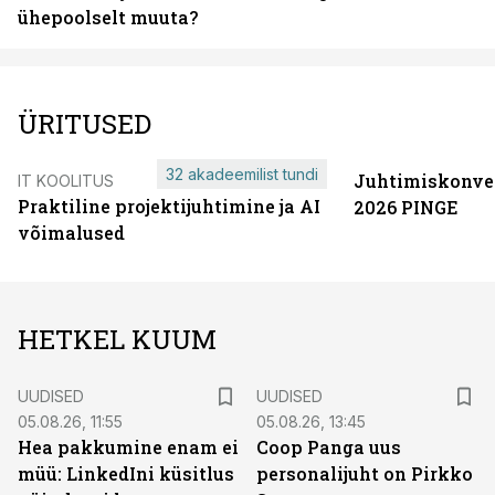
ühepoolselt muuta?
ÜRITUSED
32 akadeemilist tundi
Juhtimiskonve
IT KOOLITUS
Praktiline projektijuhtimine ja AI
2026 PINGE
võimalused
HETKEL KUUM
UUDISED
UUDISED
05.08.26, 11:55
05.08.26, 13:45
Hea pakkumine enam ei
Coop Panga uus
müü: LinkedIni küsitlus
personalijuht on Pirkko