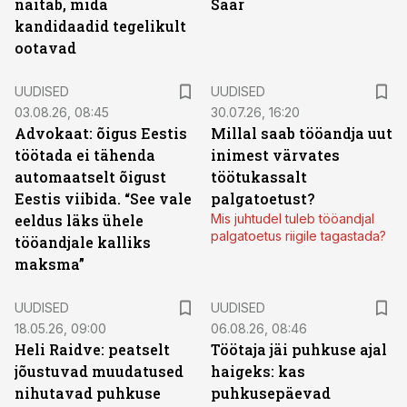
näitab, mida
Saar
kandidaadid tegelikult
ootavad
UUDISED
UUDISED
03.08.26, 08:45
30.07.26, 16:20
Advokaat: õigus Eestis
Millal saab tööandja uut
töötada ei tähenda
inimest värvates
automaatselt õigust
töötukassalt
Eestis viibida. “See vale
palgatoetust?
eeldus läks ühele
Mis juhtudel tuleb tööandjal
palgatoetus riigile tagastada?
tööandjale kalliks
maksma”
UUDISED
UUDISED
18.05.26, 09:00
06.08.26, 08:46
Heli Raidve: peatselt
Töötaja jäi puhkuse ajal
jõustuvad muudatused
haigeks: kas
nihutavad puhkuse
puhkusepäevad