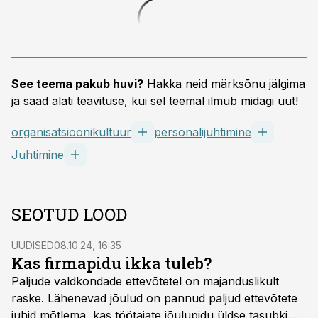
See teema pakub huvi?
Hakka neid märksõnu jälgima
ja saad alati teavituse, kui sel teemal ilmub midagi uut!
organisatsioonikultuur
personalijuhtimine
Juhtimine
SEOTUD LOOD
UUDISED
08.10.24, 16:35
Kas firmapidu ikka tuleb?
Paljude valdkondade ettevõtetel on majanduslikult
raske. Lähenevad jõulud on pannud paljud ettevõtete
juhid mõtlema, kas töötajate jõulupidu üldse tasubki