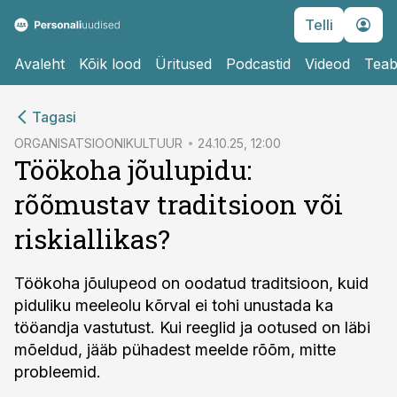
Telli
Avaleht
Kõik lood
Üritused
Podcastid
Videod
Teab
cebook
Tagasi
Twitter)
ORGANISATSIOONIKULTUUR
24.10.25, 12:00
Töökoha jõulupidu:
kedIn
rõõmustav traditsioon või
ail
riskiallikas?
k
Töökoha jõulupeod on oodatud traditsioon, kuid
piduliku meeleolu kõrval ei tohi unustada ka
tööandja vastutust. Kui reeglid ja ootused on läbi
mõeldud, jääb pühadest meelde rõõm, mitte
probleemid.