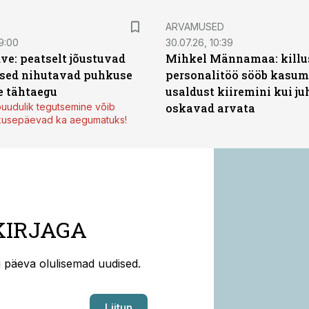
ARVAMUSED
9:00
30.07.26, 10:39
ve: peatselt jõustuvad
Mihkel Männamaa: killu
sed nihutavad puhkuse
personalitöö sööb kasumi
 tähtaegu
usaldust kiiremini kui ju
uudulik tegutsemine võib
oskavad arvata
kusepäevad ka aegumatuks!
KIRJAGA
ti päeva olulisemad uudised.
Liitun