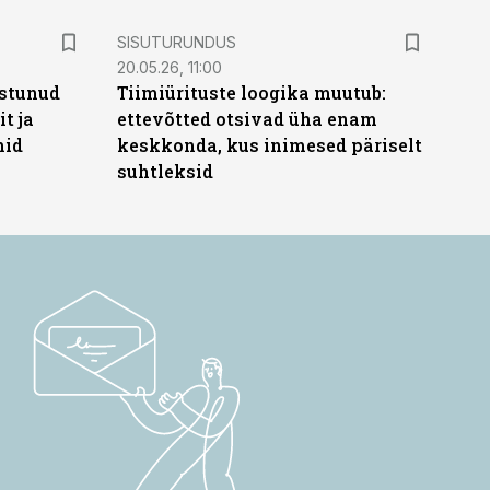
ST
SISUTURUNDUS
20.05.26, 11:00
stunud
Tiimiürituste loogika muutub:
t ja
ettevõtted otsivad üha enam
hid
keskkonda, kus inimesed päriselt
suhtleksid