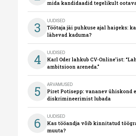
mida kandidaadid tegelikult ootav
UUDISED
3
Töötaja jäi puhkuse ajal haigeks: 
lähevad kaduma?
UUDISED
4
Karl Oder lahkub CV-Online’ist: “La
ambitsioon areneda.”
ARVAMUSED
5
Piret Potisepp: vananev ühiskond e
diskrimineerimist lubada
UUDISED
6
Kas tööandja võib kinnitatud töögr
muuta?