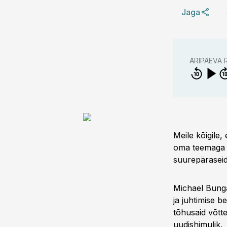
Jaga
ÄRIPÄEVA
Meile kõigile,
oma teemaga ja
suurepäraseid
Michael Bunga
ja juhtimise 
tõhusaid võtt
uudishimulik.