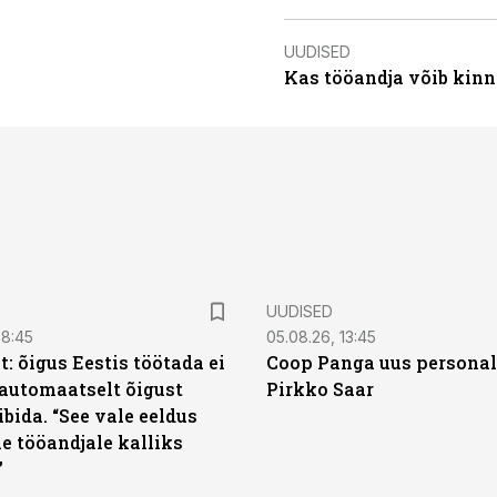
UUDISED
Kas tööandja võib kinn
UUDISED
08:45
05.08.26, 13:45
: õigus Eestis töötada ei
Coop Panga uus personal
automaatselt õigust
Pirkko Saar
ibida. “See vale eeldus
e tööandjale kalliks
”