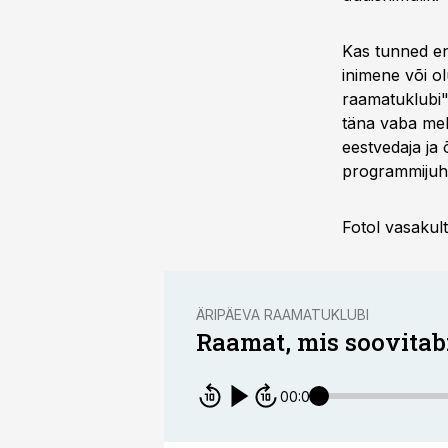
Kas tunned end
inimene või o
raamatuklubi"
täna vaba meh
eestvedaja ja
programmijuh
Fotol vasakul
ÄRIPÄEVA RAAMATUKLUBI
Raamat, mis soovitab:
00:00