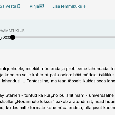
Salvesta
Vihja
Lisa lemmikuks
 RAAMATUKLUBI
00:00
 eriti juhtidele, meeldib nõu anda ja probleeme lahendada. I
 kohe on selle kohta nii palju öelda: häid mõtteid, isiklikk
 lahendusi … Fantastiline, ma tean täpselt, kuidas seda lah
y Stanieri - tuntud ka kui „no bullshit man“ - universaalne
bestseller „Nõuannete lõksus“ pakub äratundmist, head huum
eid, kuidas mitte tormata kohe nõua andma, olla pisut kaue