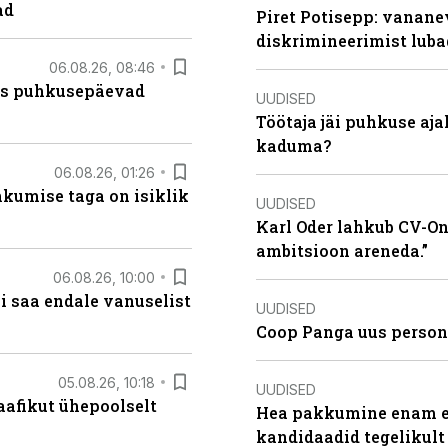
ad
Piret Potisepp: vanane
diskrimineerimist lub
06.08.26, 08:46
kas puhkusepäevad
UUDISED
Töötaja jäi puhkuse aj
kaduma?
06.08.26, 01:26
hkumise taga on isiklik
UUDISED
Karl Oder lahkub CV-Onl
ambitsioon areneda.”
06.08.26, 10:00
i saa endale vanuselist
UUDISED
Coop Panga uus persona
05.08.26, 10:18
UUDISED
aafikut ühepoolselt
Hea pakkumine enam ei
kandidaadid tegelikult