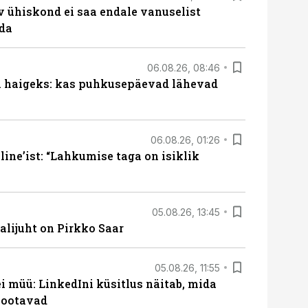
v ühiskond ei saa endale vanuselist
ada
06.08.26, 08:46
al haigeks: kas puhkusepäevad lähevad
06.08.26, 01:26
ine’ist: “Lahkumise taga on isiklik
05.08.26, 13:45
lijuht on Pirkko Saar
05.08.26, 11:55
 müü: LinkedIni küsitlus näitab, mida
 ootavad