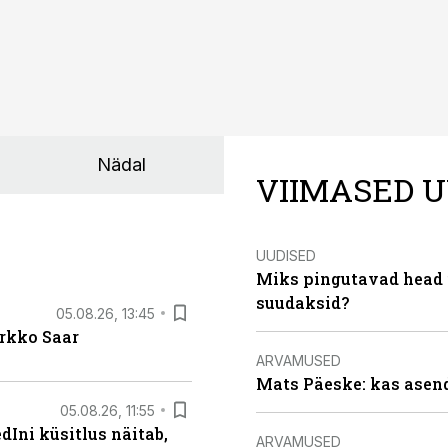
Nädal
VIIMASED U
UUDISED
Miks pingutavad head i
suudaksid?
05.08.26, 13:45
irkko Saar
ARVAMUSED
Mats Päeske: kas asend
05.08.26, 11:55
Ini küsitlus näitab,
ARVAMUSED