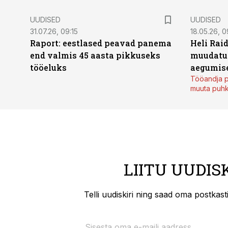
UUDISED
UUDISED
31.07.26, 09:15
18.05.26, 0
Raport: eestlased peavad panema
Heli Raid
end valmis 45 aasta pikkuseks
muudatu
tööeluks
aegumise
Tööandja p
muuta puh
LIITU UUDIS
Telli uudiskiri ning saad oma postkas