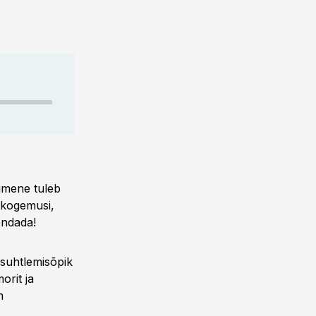
nimene tuleb
e kogemusi,
endada!
 suhtlemisõpik
orit ja
m