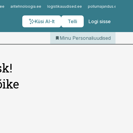
Iseteenindus
.ee
aritehnoloogia.ee
logistikauudised.ee
pollumajandus.ee
kinn
Telli Personaliuudised
Küsi AI-lt
Telli
Logi sisse
Minu Personaliuudised
sk!
õike