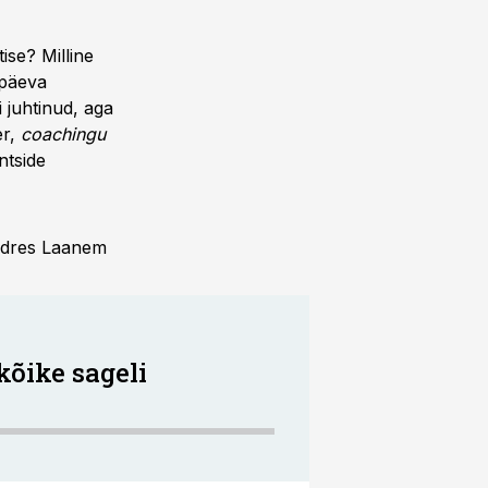
ise? Milline
ipäeva
 juhtinud, aga
er,
coachingu
ntside
Andres Laanem
kõike sageli