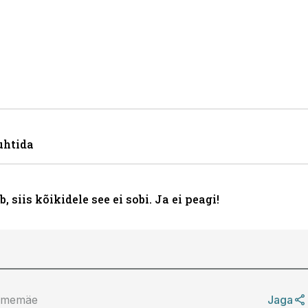
uhtida
 siis kõikidele see ei sobi. Ja ei peagi!
mmemäe
Jaga