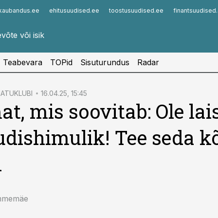
kaubandus.ee
ehitusuudised.ee
toostusuudised.ee
finantsuudised
Infopank
Radar
Teabevara
TOPid
Sisuturundus
Radar
MATUKLUBI
16.04.25, 15:45
t, mis soovitab: Ole lai
udishimulik! Tee seda k
i
ammemäe