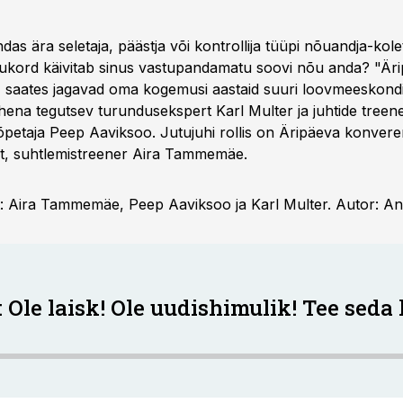
as ära seletaja, päästja või kontrollija tüüpi nõuandja-kolet
lukord käivitab sinus vastupandamatu soovi nõu anda? "Är
 saates jagavad oma kogemusi aastaid suuri loovmeeskondi
ena tegutsev turundusekspert Karl Multer ja juhtide treen
 õpetaja Peep Aaviksoo. Jutujuhi rollis on Äripäeva konvere
t, suhtlemistreener Aira Tammemäe.
t: Aira Tammemäe, Peep Aaviksoo ja Karl Multer. Autor: 
 Ole laisk! Ole uudishimulik! Tee seda 