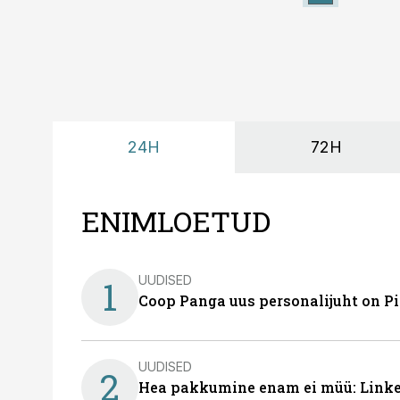
24H
72H
ENIMLOETUD
UUDISED
1
Coop Panga uus personalijuht on P
UUDISED
2
Hea pakkumine enam ei müü: Linked