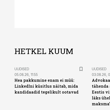
HETKEL KUUM
UUDISED
UUDISED
05.08.26, 11:55
03.08.26, 
Hea pakkumine enam ei müü:
Advokaat
LinkedIni küsitlus näitab, mida
tähenda 
kandidaadid tegelikult ootavad
Eestis vi
läks ühel
maksma