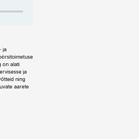
 ja
börsitoimetuse
 on alati
ervisesse ja
õtteid ning
tuvate aarete