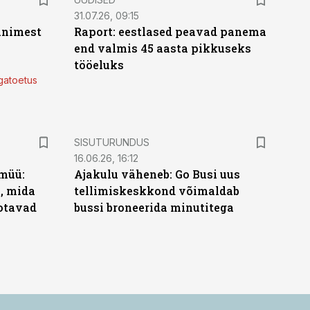
31.07.26, 09:15
 inimest
Raport: eestlased peavad panema
end valmis 45 aasta pikkuseks
tööeluks
lgatoetus
ST
SISUTURUNDUS
16.06.26, 16:12
müü:
Ajakulu väheneb: Go Busi uus
b, mida
tellimiskeskkond võimaldab
ootavad
bussi broneerida minutitega