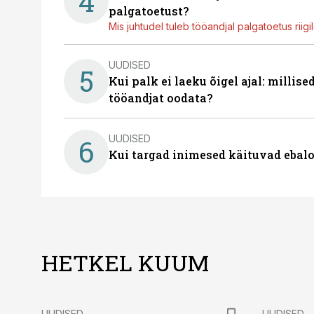
4
palgatoetust?
Mis juhtudel tuleb tööandjal palgatoetus riig
UUDISED
5
Kui palk ei laeku õigel ajal: millis
tööandjat oodata?
UUDISED
6
Kui targad inimesed käituvad ebalo
HETKEL KUUM
UUDISED
UUDISED