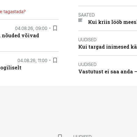
ile tagastada?
SAATED
Kui kriis lööb mee
04.08.26, 09:00
ed nõuded võivad
UUDISED
Kui targad inimesed kä
04.08.26, 11:00
UUDISED
ogiliselt
Vastutust ei saa anda 
UUDISED