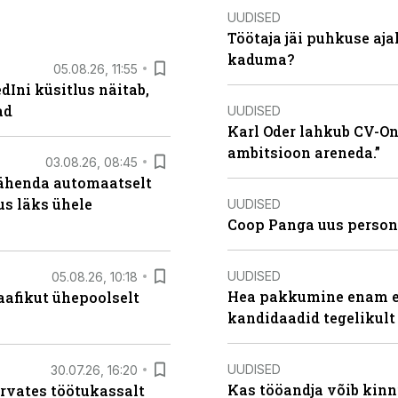
UUDISED
Töötaja jäi puhkuse aj
kaduma?
05.08.26, 11:55
Ini küsitlus näitab,
ad
UUDISED
Karl Oder lahkub CV-Onl
ambitsioon areneda.”
03.08.26, 08:45
tähenda automaatselt
dus läks ühele
UUDISED
Coop Panga uus persona
UUDISED
05.08.26, 10:18
Hea pakkumine enam ei
aafikut ühepoolselt
kandidaadid tegelikult
UUDISED
30.07.26, 16:20
Kas tööandja võib kinn
ärvates töötukassalt