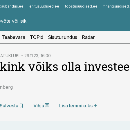
kaubandus.ee
ehitusuudised.ee
toostusuudised.ee
finantsuudised
Infopank
Radar
Teabevara
TOPid
Sisuturundus
Radar
MATUKLUBI
29.11.23, 16:00
kink võiks olla investee
inberg
Salvesta
Vihja
Lisa lemmikuks