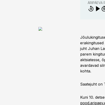
ÄRIPÄEVA
Jõulukingituse
erakingitused
juht Juhan Lan
parem kingitus
aktsiatesse, õ
avardavad silm
kohta.
Saatejuht on 
Kuni 10. dets
pood.aripaev