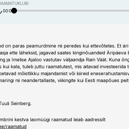
 RAAMATUKLUBI
00:00
d on paras peamurdmine nii peredes kui ettevõtetes. Et äri-
 asja ette läheksid, jagavad saates kinginõuandeid Äripäeva 
g ja Imelise Ajaloo vastutav väljaandja Rain Väät. Kuna õng
 kui kala, tuleb juttu raamatutest, mis aitavad investeerida t
petavad mõistlikku majandamist või kiireid eneserahustamisv
aringi nii neandertallaste, viikingite kui Eesti maapõues pei
Tuuli Seinberg.
embrini kestva laomüügi raamatud leiab aadressilt
.ee/raamatud