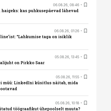
06.08.26, 08:46
al haigeks: kas puhkusepäevad lähevad
06.08.26, 01:26
ine’ist: “Lahkumise taga on isiklik
05.08.26, 13:45
lijuht on Pirkko Saar
05.08.26, 11:55
 müü: LinkedIni küsitlus näitab, mida
 ootavad
05.08.26, 10:18
itatud töögraafikut ühepoolselt muuta?