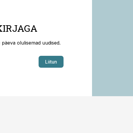
KIRJAGA
ti päeva olulisemad uudised.
Liitun