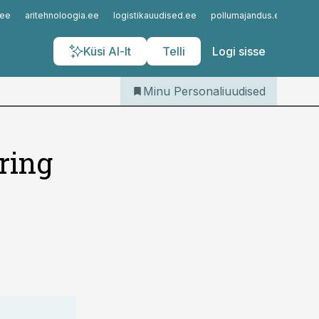
Iseteenindus
.ee
aritehnoloogia.ee
logistikauudised.ee
pollumajandus.ee
kinn
Telli Personaliuudised
Küsi AI-lt
Telli
Logi sisse
Minu Personaliuudised
ring