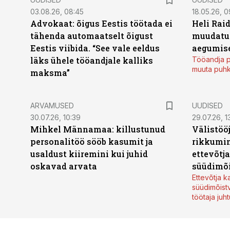
03.08.26, 08:45
18.05.26, 0
Advokaat: õigus Eestis töötada ei
Heli Raid
tähenda automaatselt õigust
muudatu
Eestis viibida. “See vale eeldus
aegumise
läks ühele tööandjale kalliks
Tööandja p
muuta puh
maksma”
ARVAMUSED
UUDISED
30.07.26, 10:39
29.07.26, 1
Mihkel Männamaa: killustunud
Välistöö
personalitöö sööb kasumit ja
rikkumin
usaldust kiiremini kui juhid
ettevõtj
oskavad arvata
süüdimõ
Ettevõtja 
süüdimõist
töötaja juh