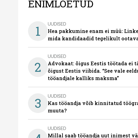
ENIMLOETUD
UUDISED
1
Hea pakkumine enam ei müü: Linked
mida kandidaadid tegelikult ootav
UUDISED
2
Advokaat: õigus Eestis töötada ei 
õigust Eestis viibida. “See vale eel
tööandjale kalliks maksma”
UUDISED
3
Kas tööandja võib kinnitatud töögr
muuta?
UUDISED
Millal saab tööandja uut inimest v