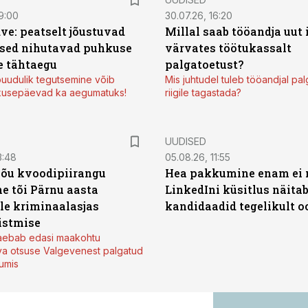
9:00
30.07.26, 16:20
ve: peatselt jõustuvad
Millal saab tööandja uut
sed nihutavad puhkuse
värvates töötukassalt
 tähtaegu
palgatoetust?
uudulik tegutsemine võib
Mis juhtudel tuleb tööandjal pa
kusepäevad ka aegumatuks!
riigile tagastada?
UUDISED
3:48
05.08.26, 11:55
jõu kvoodipiirangu
Hea pakkumine enam ei 
e tõi Pärnu aasta
LinkedIni küsitlus näita
ale kriminaalasjas
kandidaadid tegelikult 
istmise
kaebab edasi maakohtu
va otsuse Valgevenest palgatud
tumis