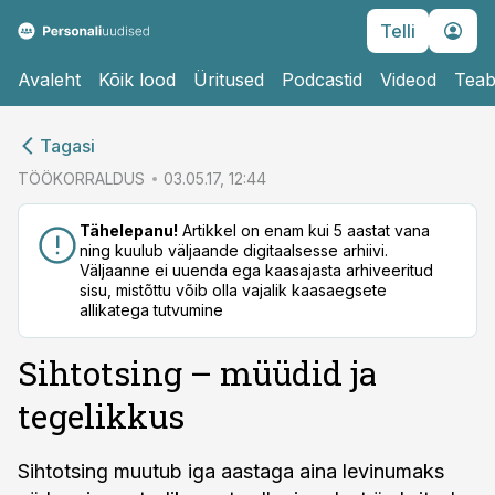
Telli
Avaleht
Kõik lood
Üritused
Podcastid
Videod
Teab
cebook
cebook
Tagasi
Twitter)
Twitter)
TÖÖKORRALDUS
03.05.17, 12:44
kedIn
kedIn
Tähelepanu!
Artikkel on enam kui 5 aastat vana
ning kuulub väljaande digitaalsesse arhiivi.
ail
ail
Väljaanne ei uuenda ega kaasajasta arhiveeritud
sisu, mistõttu võib olla vajalik kaasaegsete
k
k
allikatega tutvumine
Sihtotsing – müüdid ja
tegelikkus
Sihtotsing muutub iga aastaga aina levinumaks