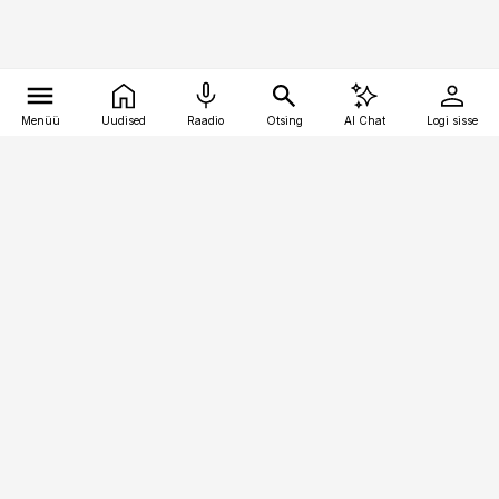
Menüü
Uudised
Raadio
Otsing
AI Chat
Logi sisse
Vana-Lõuna 39/1, 19094 Tallinn
(+372) 667 0111
personaliuudised@personaliuudised.ee
Telli
Reklaam
Firmast
Sisu kasutamisõigused
Ajakirjaniku
eetikakoodeks
Üldtingimused
Privaatsustingimused