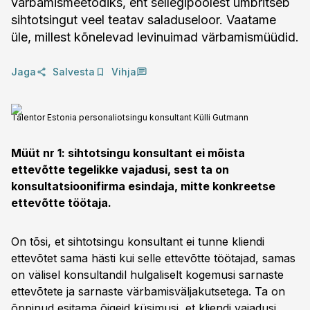
värbamismeetodiks, ent sellegipoolest ümbritseb
sihtotsingut veel teatav saladuseloor. Vaatame
üle, millest kõnelevad levinuimad värbamismüüdid.
Jaga
Salvesta
Vihja
Talentor Estonia personaliotsingu konsultant Külli Gutmann
Müüt nr 1: sihtotsingu konsultant ei mõista
ettevõtte tegelikke vajadusi, sest ta on
konsultatsioonifirma esindaja, mitte konkreetse
ettevõtte töötaja.
On tõsi, et sihtotsingu konsultant ei tunne kliendi
ettevõtet sama hästi kui selle ettevõtte töötajad, samas
on välisel konsultandil hulgaliselt kogemusi sarnaste
ettevõtete ja sarnaste värbamisväljakutsetega. Ta on
õppinud esitama õigeid küsimusi, et kliendi vajadusi