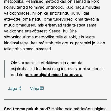
metoodika. Peamised metoodikad on samad ja kõik
konsultandid toimivad ühtmoodi. Kuid nagu muudes
valdkondades, nii on ka sihtotsingu puhul igal
ettevõttel oma nägu, oma tugevused, oma tavad ja
muud omadused, mis eristavad teda teistest sama
valdkonna ettevõtetest. Seega, kui ühe
sihtotsingufirma metoodika teile ei sobi, siis leiate
kindlasti teise, kes mõistab teie ootusi paremini ja leiab
teile sobivaimad inimesed.
Ole värbamises efektiivsem ja ammuta
asjakohaseid teadmisi ning inspiratsiooni soetades
endale
personalijuhtimise teabevara
.
Jaga
Vihja
See teema pakub huvi?
Hakka neid märksõnu jälgima