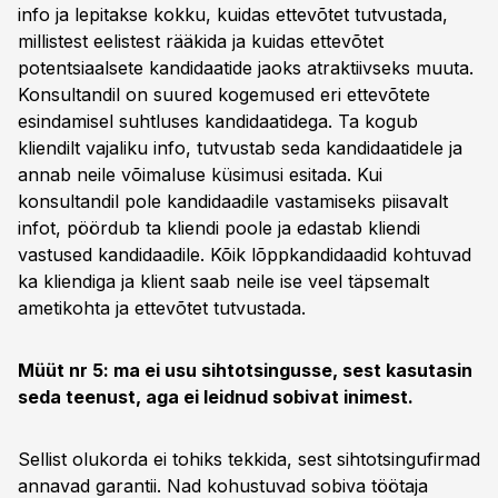
info ja lepitakse kokku, kuidas ettevõtet tutvustada,
millistest eelistest rääkida ja kuidas ettevõtet
potentsiaalsete kandidaatide jaoks atraktiivseks muuta.
Konsultandil on suured kogemused eri ettevõtete
esindamisel suhtluses kandidaatidega. Ta kogub
kliendilt vajaliku info, tutvustab seda kandidaatidele ja
annab neile võimaluse küsimusi esitada. Kui
konsultandil pole kandidaadile vastamiseks piisavalt
infot, pöördub ta kliendi poole ja edastab kliendi
vastused kandidaadile. Kõik lõppkandidaadid kohtuvad
ka kliendiga ja klient saab neile ise veel täpsemalt
ametikohta ja ettevõtet tutvustada.
Müüt nr 5: ma ei usu sihtotsingusse, sest kasutasin
seda teenust, aga ei leidnud sobivat inimest.
Sellist olukorda ei tohiks tekkida, sest sihtotsingufirmad
annavad garantii. Nad kohustuvad sobiva töötaja