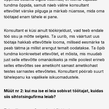
tundma õppida, samuti näeb väline konsultant
ettevõtet värske pilguga ja märkab nüansse, mida oma
töötajad enam tähele ei pane.
Konsultant ei küsi ainult töökirjeldust, vaid teeb endale
töö sisu ja mõtte selgeks. Ta uurib, mis väärtust uus
töötaja hakkab ettevõttele looma, milliseid eesmärke ta
peab täitma ja millist arengut temalt oodatakse. Ta õpib
tundma konkreetset ettevõtet, et mõista, mis muudab
just selle ettevõtte omanäoliseks ja mille poolest erineb
selles ettevõttes see ametikoht samast ametikohast
teistes sarnastes ettevõtetes. Konsultant pöörab suurt
tähelepanu ka vajalikele isikuomadustele.
Müüt nr 2: kui ma ise ei leia sobivat töötajat, kuidas
siis sihtotsingufirma leiab?