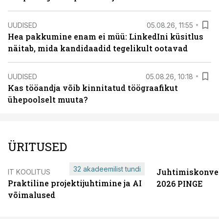
UUDISED
05.08.26, 11:55
Hea pakkumine enam ei müü: LinkedIni küsitlus
näitab, mida kandidaadid tegelikult ootavad
UUDISED
05.08.26, 10:18
Kas tööandja võib kinnitatud töögraafikut
ühepoolselt muuta?
ÜRITUSED
32 akadeemilist tundi
Juhtimiskonve
IT KOOLITUS
Praktiline projektijuhtimine ja AI
2026 PINGE
võimalused