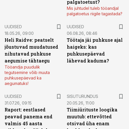
palgatoetust?
Mis juhtudel tuleb tööandjal
palgatoetus riigile tagastada?
UUDISED
UUDISED
18.05.26, 09:00
06.08.26, 08:46
Heli Raidve: peatselt
Töötaja jäi puhkuse ajal
jõustuvad muudatused
haigeks: kas
nihutavad puhkuse
puhkusepäevad
aegumise tähtaegu
lähevad kaduma?
Tööandja puudulik
tegutsemine võib muuta
puhkusepäevad ka
aegumatuks!
ST
UUDISED
SISUTURUNDUS
31.07.26, 09:15
20.05.26, 11:00
Raport: eestlased
Tiimiürituste loogika
peavad panema end
muutub: ettevõtted
valmis 45 aasta
otsivad üha enam