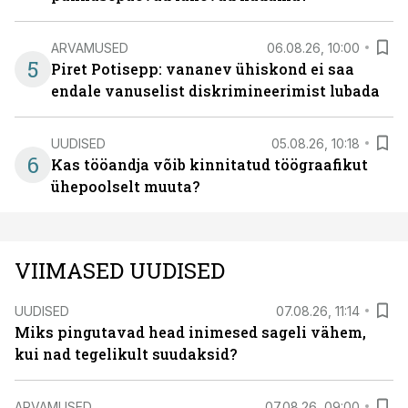
ARVAMUSED
06.08.26, 10:00
5
Piret Potisepp: vananev ühiskond ei saa
endale vanuselist diskrimineerimist lubada
UUDISED
05.08.26, 10:18
6
Kas tööandja võib kinnitatud töögraafikut
ühepoolselt muuta?
VIIMASED UUDISED
UUDISED
07.08.26, 11:14
Miks pingutavad head inimesed sageli vähem,
kui nad tegelikult suudaksid?
ARVAMUSED
07.08.26, 09:00