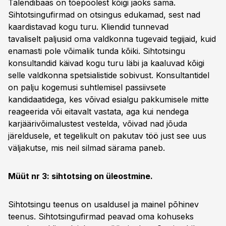
Talendibaas on tõepoolest kõigi jaoks sama.
Sihtotsingufirmad on otsingus edukamad, sest nad
kaardistavad kogu turu. Kliendid tunnevad
tavaliselt paljusid oma valdkonna tugevaid tegijaid, kuid
enamasti pole võimalik tunda kõiki. Sihtotsingu
konsultandid käivad kogu turu läbi ja kaaluvad kõigi
selle valdkonna spetsialistide sobivust. Konsultantidel
on palju kogemusi suhtlemisel passiivsete
kandidaatidega, kes võivad esialgu pakkumisele mitte
reageerida või eitavalt vastata, aga kui nendega
karjäärivõimalustest vestelda, võivad nad jõuda
järeldusele, et tegelikult on pakutav töö just see uus
väljakutse, mis neil silmad särama paneb.
Müüt nr 3: sihtotsing on üleostmine.
Sihtotsingu teenus on usaldusel ja mainel põhinev
teenus. Sihtotsingufirmad peavad oma kohuseks