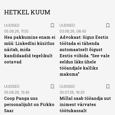
HETKEL KUUM
UUDISED
UUDISED
05.08.26, 11:55
03.08.26, 08:45
Hea pakkumine enam ei
Advokaat: õigus Eestis
müü: LinkedIni küsitlus
töötada ei tähenda
näitab, mida
automaatselt õigust
kandidaadid tegelikult
Eestis viibida. “See vale
ootavad
eeldus läks ühele
tööandjale kalliks
maksma”
UUDISED
UUDISED
05.08.26, 13:45
30.07.26, 16:20
Coop Panga uus
Millal saab tööandja uut
personalijuht on Pirkko
inimest värvates
Saar
töötukassalt