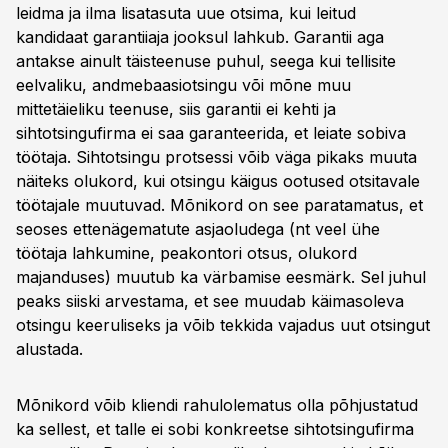
leidma ja ilma lisatasuta uue otsima, kui leitud
kandidaat garantiiaja jooksul lahkub. Garantii aga
antakse ainult täisteenuse puhul, seega kui tellisite
eelvaliku, andmebaasiotsingu või mõne muu
mittetäieliku teenuse, siis garantii ei kehti ja
sihtotsingufirma ei saa garanteerida, et leiate sobiva
töötaja. Sihtotsingu protsessi võib väga pikaks muuta
näiteks olukord, kui otsingu käigus ootused otsitavale
töötajale muutuvad. Mõnikord on see paratamatus, et
seoses ettenägematute asjaoludega (nt veel ühe
töötaja lahkumine, peakontori otsus, olukord
majanduses) muutub ka värbamise eesmärk. Sel juhul
peaks siiski arvestama, et see muudab käimasoleva
otsingu keeruliseks ja võib tekkida vajadus uut otsingut
alustada.
Mõnikord võib kliendi rahulolematus olla põhjustatud
ka sellest, et talle ei sobi konkreetse sihtotsingufirma