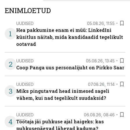
ENIMLOETUD
UUDISED
05.08.26, 11:55
Hea pakkumine enam ei müü: LinkedIni
1
küsitlus näitab, mida kandidaadid tegelikult
ootavad
UUDISED
05.08.26, 13:45
2
Coop Panga uus personalijuht on Pirkko Saar
UUDISED
07.08.26, 11:14
3
Miks pingutavad head inimesed sageli
vähem, kui nad tegelikult suudaksid?
UUDISED
06.08.26, 08:46
4
Töötaja jäi puhkuse ajal haigeks: kas
puhkusepäevad lähevad kaduma?