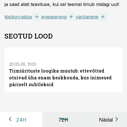
ja saad alati teavituse, kui sel teemal ilmub midagi uut!
töökorraldus
eneseareng
värbamine
SEOTUD LOOD
ST
20.05.26, 11:00
Tiimiürituste loogika muutub: ettevõtted
otsivad üha enam keskkonda, kus inimesed
päriselt suhtleksid
24H
72H
Nädal