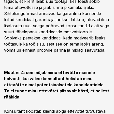
tagada, et klient leiab uue töötaja, kes tõesti sobib
tema ettevõttesse ja jääb sinna pikemaks ajaks.
Sihtotsingufirmad annavad ka garantii ja kui nende
leitud kandidaat garantiiaja jooksul lahkub, otsivad ilma
lisatasuta uue, seega pööravad konsultandid alati väga
suurt tähelepanu kandidaatide motivatsioonile.
Sobivaks peetakse kandidaati, keda motiveerib lisaks
töötasule ka töö sisu, sest see on tema jaoks areng,
võimalus ennast proovile panna ja midagi saavutada.
Müüt nr 4: see mõjub minu ettevõtte mainele
halvasti, kui väline konsultant helistab minu
ettevõtte nimel potentsiaalsetele kandidaatidele.
Ta ei tunne minu ettevõtet piisavalt hästi, et sellest
rääkida.
Konsultant koostab kliendi abiga ettevõtet tutvustava