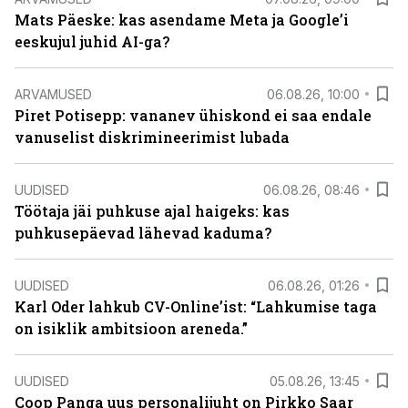
Mats Päeske: kas asendame Meta ja Google’i
eeskujul juhid AI-ga?
ARVAMUSED
06.08.26, 10:00
Piret Potisepp: vananev ühiskond ei saa endale
vanuselist diskrimineerimist lubada
UUDISED
06.08.26, 08:46
Töötaja jäi puhkuse ajal haigeks: kas
puhkusepäevad lähevad kaduma?
UUDISED
06.08.26, 01:26
Karl Oder lahkub CV-Online’ist: “Lahkumise taga
on isiklik ambitsioon areneda.”
UUDISED
05.08.26, 13:45
Coop Panga uus personalijuht on Pirkko Saar