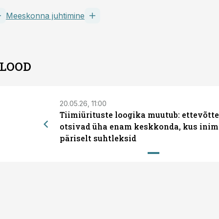
Meeskonna juhtimine
 LOOD
20.05.26, 11:00
Tiimiürituste loogika muutub: ettevõtt
otsivad üha enam keskkonda, kus inim
päriselt suhtleksid