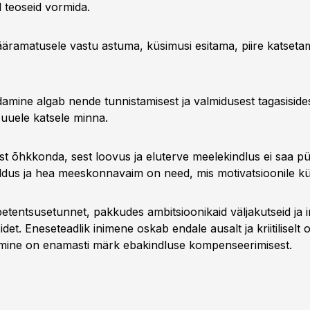
 teoseid vormida.
ääramatusele vastu astuma, küsimusi esitama, piire katsetam
mine algab nende tunnistamisest ja valmidusest tagasisidest
s uuele katsele minna.
ist õhkkonda, sest loovus ja eluterve meelekindlus ei saa pü
ldus ja hea meeskonnavaim on need, mis motivatsioonile k
tentsusetunnet, pakkudes ambitsioonikaid väljakutseid ja in
idet. Eneseteadlik inimene oskab endale ausalt ja kriitiliselt 
amine on enamasti märk ebakindluse kompenseerimisest.