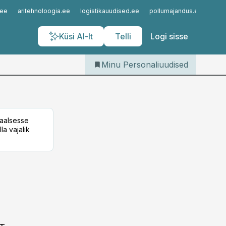
Iseteenindus
.ee
aritehnoloogia.ee
logistikauudised.ee
pollumajandus.ee
kinn
Telli Personaliuudised
Küsi AI-lt
Telli
Logi sisse
Minu Personaliuudised
taalsesse
la vajalik