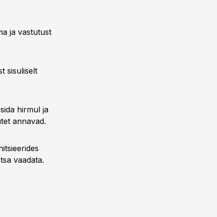
a ja vastutust
 sisuliselt
sida hirmul ja
ütet annavad.
itsieerides
otsa vaadata.