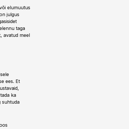
 või elumuutus
on julgus
gasisidet
helennu taga
st, avatud meel
lsele
e ees. Et
ustavaid,
stada ka
ng suhtuda
koos