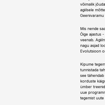
võimalik jõuda
agiilsele mõtt
Geenivaramu p
Mis nende saa
Õige ajastus 
veenab. Agiiln
nagu asjad lo
Evolutsioon o
Kipume tegema
tunnistada ta
see tähendab 
korduste käig
ümber treenid
uue programmi
tegemist uute 