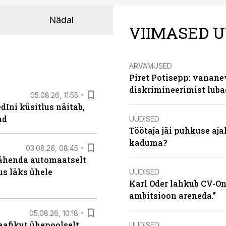
Nädal
VIIMASED U
ARVAMUSED
Piret Potisepp: vanane
diskrimineerimist lub
05.08.26, 11:55
Ini küsitlus näitab,
ad
UUDISED
Töötaja jäi puhkuse aj
kaduma?
03.08.26, 08:45
tähenda automaatselt
dus läks ühele
UUDISED
Karl Oder lahkub CV-Onl
ambitsioon areneda.”
05.08.26, 10:18
aafikut ühepoolselt
UUDISED