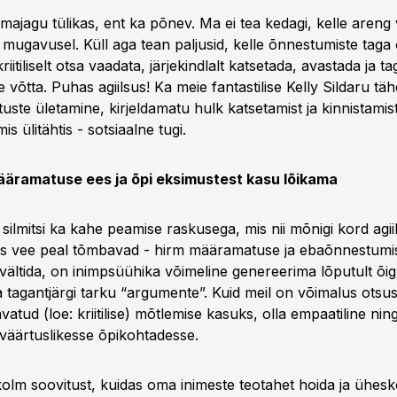
ajagu tülikas, ent ka põnev. Ma ei tea kedagi, kelle areng
 mugavusel. Küll aga tean paljusid, kelle õnnestumiste taga 
itiliselt otsa vaadata, järjekindlalt katsetada, avastada ja ta
e võtta. Puhas agiilsus! Ka meie fantastilise Kelly Sildaru tä
tuste ületamine, kirjeldamatu hulk katsetamist ja kinnistami
mis ülitähtis - sotsiaalne tugi.
ääramatuse ees ja õpi eksimustest kasu lõikama
ilmitsi ka kahe peamise raskusega, mis nii mõnigi kord agii
eos vee peal tõmbavad - hirm määramatuse ja ebaõnnestumis
ältida, on inimpsüühika võimeline genereerima lõputult õig
a tagantjärgi tarku “argumente”. Kuid meil on võimalus otsu
vatud (loe: kriitilise) mõtlemise kasuks, olla empaatiline ni
 väärtuslikesse õpikohtadesse.
kolm soovitust, kuidas oma inimeste teotahet hoida ja ühes