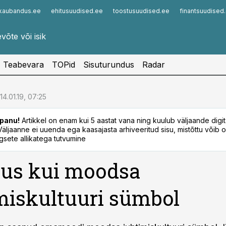
kaubandus.ee
ehitusuudised.ee
toostusuudised.ee
finantsuudised
Infopank
Radar
Teabevara
TOPid
Sisuturundus
Radar
14.01.19, 07:25
panu!
Artikkel on enam kui 5 aastat vana ning kuulub väljaande digi
. Väljaanne ei uuenda ega kaasajasta arhiveeritud sisu, mistõttu võib ol
sete allikatega tutvumine
sus kui moodsa
miskultuuri sümbol