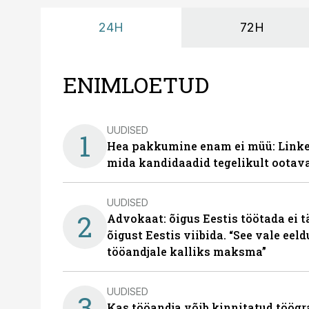
24H
72H
ENIMLOETUD
UUDISED
1
Hea pakkumine enam ei müü: Linked
mida kandidaadid tegelikult ootav
UUDISED
2
Advokaat: õigus Eestis töötada ei 
õigust Eestis viibida. “See vale eel
tööandjale kalliks maksma”
UUDISED
3
Kas tööandja võib kinnitatud töögr