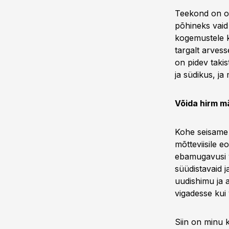
Teekond on om
põhineks vaid
kogemustele kri
targalt arvess
on pidev takis
ja südikus, ja 
Võida hirm m
Kohe seisame s
mõtteviisile 
ebamugavusi v
süüdistavaid j
uudishimu ja a
vigadesse kui
Siin on minu 