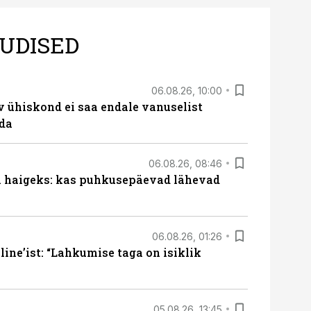
UDISED
06.08.26, 10:00
v ühiskond ei saa endale vanuselist
ada
06.08.26, 08:46
al haigeks: kas puhkusepäevad lähevad
06.08.26, 01:26
ine’ist: “Lahkumise taga on isiklik
05.08.26, 13:45