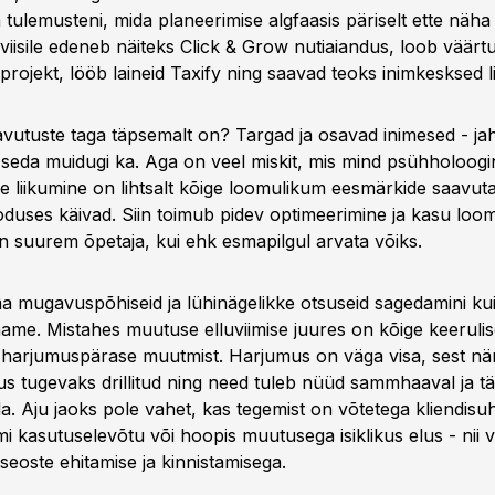
 tulemusteni, mida planeerimise algfaasis päriselt ette näha
eviisile edeneb näiteks Click & Grow nutiaiandus, loob väärt
rojekt, lööb laineid Taxify ning saavad teoks inimkesksed 
vutuste taga täpsemalt on? Targad ja osavad inimesed - jah,
- seda muidugi ka. Aga on veel miskit, mis mind psühholoogi
e liikumine on lihtsalt kõige loomulikum eesmärkide saavutam
oduses käivad. Siin toimub pidev optimeerimine ja kasu loom
n suurem õpetaja, kui ehk esmapilgul arvata võiks.
 mugavuspõhiseid ja lühinägelikke otsuseid sagedamini ku
hame. Mistahes muutuse elluviimise juures on kõige keerulis
harjumuspärase muutmist. Harjumus on väga visa, sest nä
us tugevaks drillitud ning need tuleb nüüd sammhaaval ja tä
a. Aju jaoks pole vahet, kas tegemist on võtetega kliendisu
 kasutuselevõtu või hoopis muutusega isiklikus elus - nii 
seoste ehitamise ja kinnistamisega.