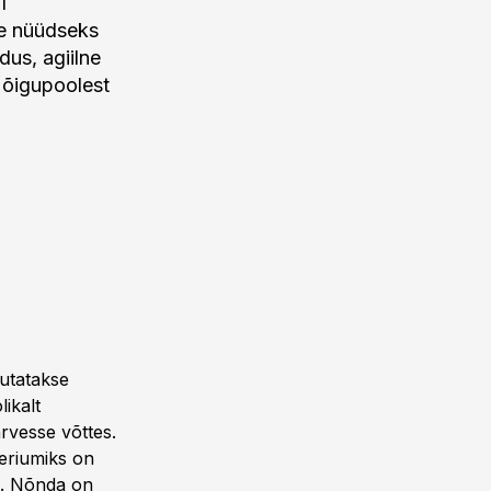
IT
se nüüdseks
dus, agiilne
s õigupoolest
vutatakse
ikalt
arvesse võttes.
eeriumiks on
ne. Nõnda on