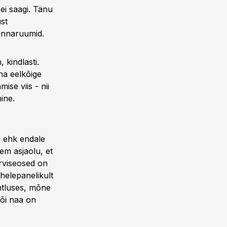
 ei saagi. Tänu
ust
linnaruumid.
 kindlasti.
na eelkõige
ise viis - nii
ine.
i ehk endale
em asjaolu, et
rviseosed on
helepanelikult
htluses, mõne
või naa on