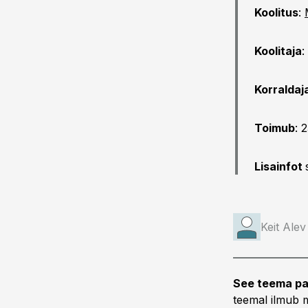
Koolitus
:
Koolitaja
:
Korraldaj
Toimub
: 
Lisainfot
Keit Alev
See teema pa
teemal ilmub m