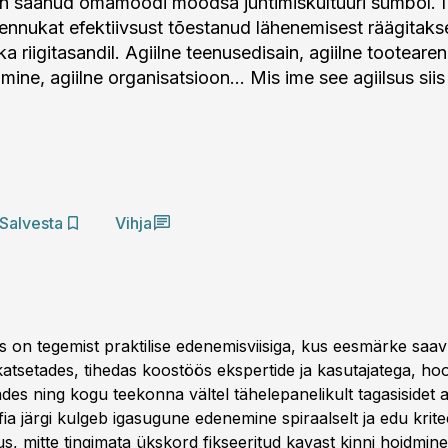
on saanud omamoodi moodsa juhtimiskultuuri sümbol. 
ennukat efektiivsust tõestanud lähenemisest räägitak
 ka riigitasandil. Agiilne teenusedisain, agiilne tootearen
imine, agiilne organisatsioon… Mis ime see agiilsus sii
Salvesta
Vihja
es on tegemist praktilise edenemisviisiga, kus eesmärke saa
tsetades, tihedas koostöös ekspertide ja kasutajatega, hool
ades ning kogu teekonna vältel tähelepanelikult tagasisidet 
ofia järgi kulgeb igasugune edenemine spiraalselt ja edu krit
us, mitte tingimata ükskord fikseeritud kavast kinni hoidmi