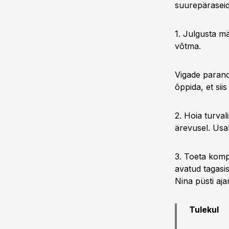
suurepäraseid
1. Julgusta m
võtma.
Vigade paranda
õppida, et sii
2. Hoia turval
ärevusel. Usa
3. Toeta kompe
avatud tagasis
Nina püsti aj
Tulekul