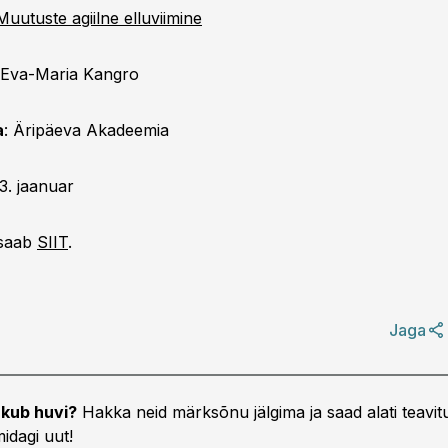
Muutuste agiilne elluviimine
 Eva-Maria Kangro
a
: Äripäeva Akadeemia
23. jaanuar
saab
SIIT
.
Jaga
kub huvi?
Hakka neid märksõnu jälgima ja saad alati teavitu
idagi uut!