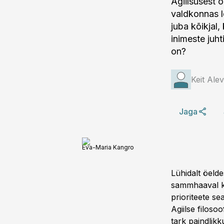
Agiilsusest 
valdkonnas l
juba kõikjal,
inimeste juht
on?
Keit Alev
Jaga
Eva-Maria Kangro
Lühidalt öeld
sammhaaval ka
prioriteete se
Agiilse filoso
tark paindlikk