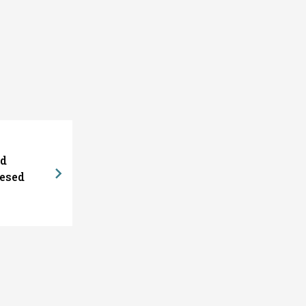
ed
esed