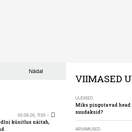
kumaks ja sisulisemaks koosolemiseks.
Nädal
VIIMASED U
UUDISED
Miks pingutavad head i
suudaksid?
05.08.26, 11:55
Ini küsitlus näitab,
ad
ARVAMUSED