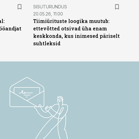
ST
SISUTURUNDUS
20.05.26, 11:00
l:
Tiimiürituste loogika muutub:
ööandjat
ettevõtted otsivad üha enam
keskkonda, kus inimesed päriselt
suhtleksid