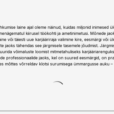
ahkumise laine ajal oleme näinud, kuidas miljonid inimesed 
enägematul kiirusel töökohti ja ametinimetusi. Mõnede jao
ne või täiesti uue karjääriraja valimine kire, eesmärgi või ü
iste jaoks tähendas see järgmisele tasemele jõudmist. Järgm
 uurida võimaluste loomist mitmetahuliseks karjääriarenguks
jude professionaalide jaoks, kel on suured eesmärgid, on pr
s mõttes võrreldav klotsi surumisega ümmargusse auku – se