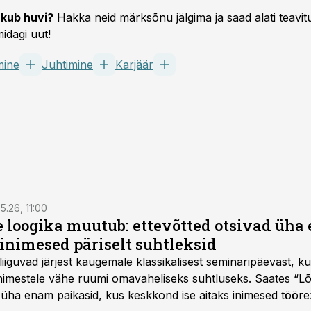
kub huvi?
Hakka neid märksõnu jälgima ja saad alati teavitu
idagi uut!
mine
Juhtimine
Karjäär
5.26, 11:00
e loogika muutub: ettevõtted otsivad üh
inimesed päriselt suhtleksid
d liiguvad järjest kaugemale klassikalisest seminaripäevast,
 inimestele vähe ruumi omavaheliseks suhtluseks. Saates “L
 üha enam paikasid, kus keskkond ise aitaks inimesed töörež