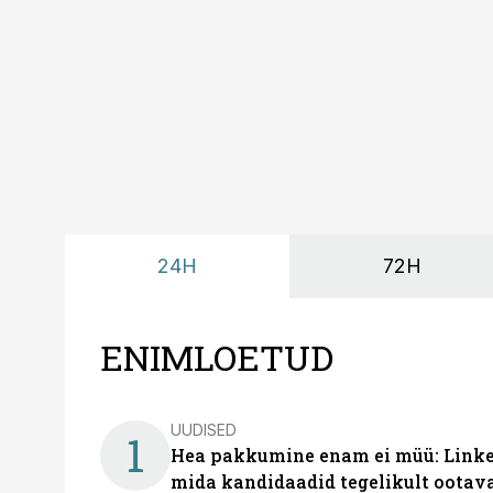
looks võimaluse rahuli
24H
72H
ENIMLOETUD
UUDISED
1
Hea pakkumine enam ei müü: Linked
mida kandidaadid tegelikult ootav