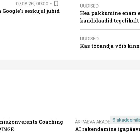
07.08.26, 09:00
UUDISED
Google’i eeskujul juhid
Hea pakkumine enam ei
kandidaadid tegelikult
UUDISED
Kas tööandja võib kinn
6 akadeemilis
miskonverents Coaching
ÄRIPÄEVA AKADEEMIA
AI rakendamine igapäev
PINGE