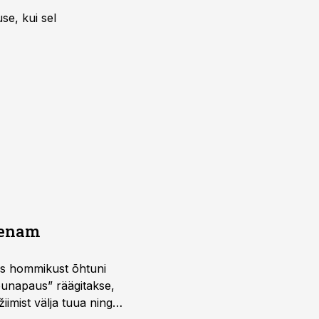
se, kui sel
a enam
 kus hommikust õhtuni
õunapaus” räägitakse,
iimist välja tuua ning