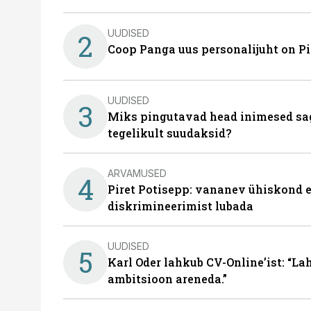
UUDISED
2
Coop Panga uus personalijuht on P
UUDISED
3
Miks pingutavad head inimesed sag
tegelikult suudaksid?
ARVAMUSED
4
Piret Potisepp: vananev ühiskond e
diskrimineerimist lubada
UUDISED
5
Karl Oder lahkub CV-Online’ist: “La
ambitsioon areneda.”