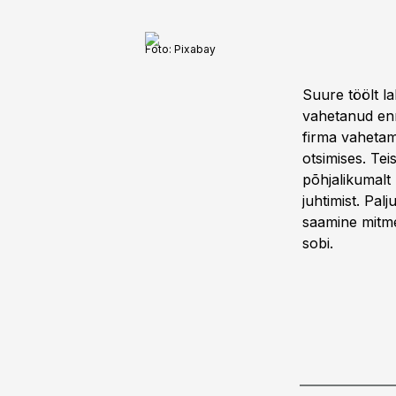
Foto:
Pixabay
Suure töölt l
vahetanud enn
firma vahetami
otsimises. Te
põhjalikumalt
juhtimist. Pal
saamine mitme
sobi.