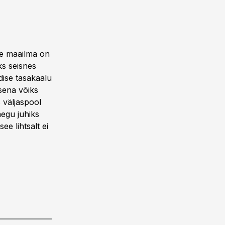
üle maailma on
ks seisnes
ldise tasakaalu
isena võiks
 väljaspool
aegu juhiks
e lihtsalt ei