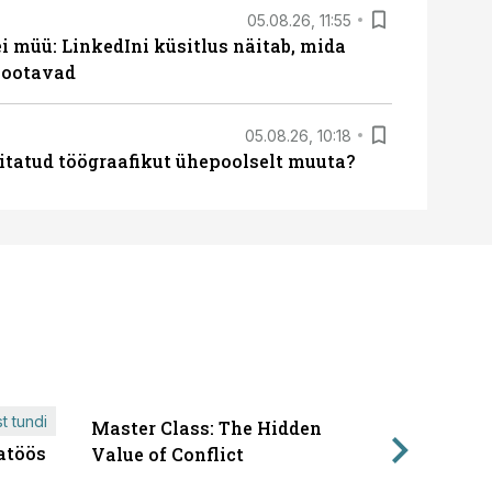
05.08.26, 11:55
 müü: LinkedIni küsitlus näitab, mida
 ootavad
05.08.26, 10:18
itatud töögraafikut ühepoolselt muuta?
t tundi
Master Class: The Hidden
ÄRIPÄEVA 
atöös
Läbirääk
Value of Conflict