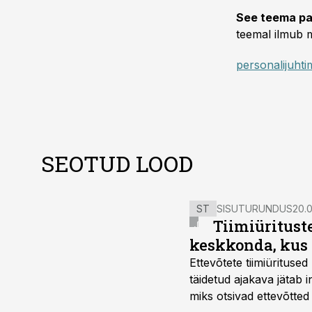
See teema pa
teemal ilmub m
personalijuhti
SEOTUD LOOD
ST
SISUTURUNDUS
20.0
Tiimiüritust
keskkonda, kus 
Ettevõtete tiimiürituse
täidetud ajakava jätab
miks otsivad ettevõtted