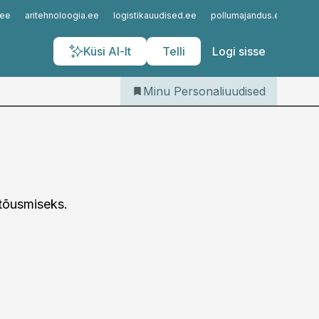
Iseteenindus
.ee
aritehnoloogia.ee
logistikauudised.ee
pollumajandus.ee
kinn
Telli Personaliuudised
Küsi AI-lt
Telli
Logi sisse
Minu Personaliuudised
 tõusmiseks.