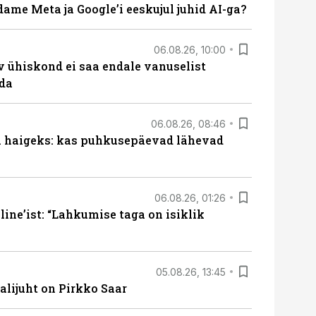
ame Meta ja Google’i eeskujul juhid AI-ga?
06.08.26, 10:00
v ühiskond ei saa endale vanuselist
ada
06.08.26, 08:46
al haigeks: kas puhkusepäevad lähevad
06.08.26, 01:26
ine’ist: “Lahkumise taga on isiklik
05.08.26, 13:45
lijuht on Pirkko Saar