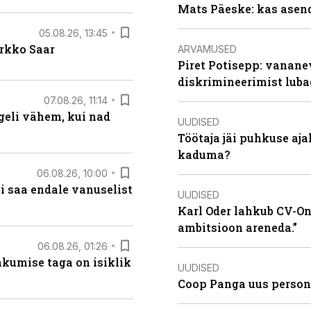
Mats Päeske: kas asend
05.08.26, 13:45
irkko Saar
ARVAMUSED
Piret Potisepp: vanane
diskrimineerimist lub
07.08.26, 11:14
eli vähem, kui nad
UUDISED
Töötaja jäi puhkuse aj
kaduma?
06.08.26, 10:00
i saa endale vanuselist
UUDISED
Karl Oder lahkub CV-Onl
ambitsioon areneda.”
06.08.26, 01:26
hkumise taga on isiklik
UUDISED
Coop Panga uus persona