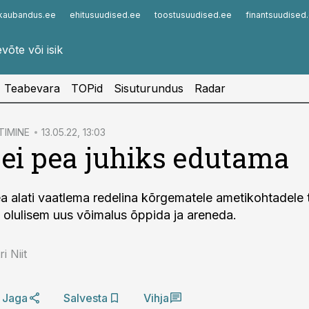
kaubandus.ee
ehitusuudised.ee
toostusuudised.ee
finantsuudised
Infopank
Radar
Teabevara
TOPid
Sisuturundus
Radar
TIMINE
13.05.22, 13:03
 ei pea juhiks edutama
pea alati vaatlema redelina kõrgematele ametikohtadele
olulisem uus võimalus õppida ja areneda.
i Niit
Jaga
Salvesta
Vihja