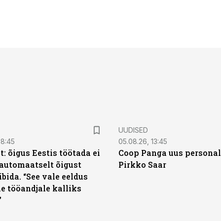
UUDISED
08:45
05.08.26, 13:45
: õigus Eestis töötada ei
Coop Panga uus personal
automaatselt õigust
Pirkko Saar
ibida. “See vale eeldus
e tööandjale kalliks
”