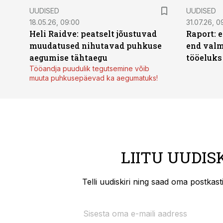
UUDISED
UUDISED
18.05.26, 09:00
31.07.26, 0
Heli Raidve: peatselt jõustuvad
Raport: 
muudatused nihutavad puhkuse
end valm
aegumise tähtaegu
tööeluks
Tööandja puudulik tegutsemine võib
muuta puhkusepäevad ka aegumatuks!
LIITU UUDIS
Telli uudiskiri ning saad oma postkas