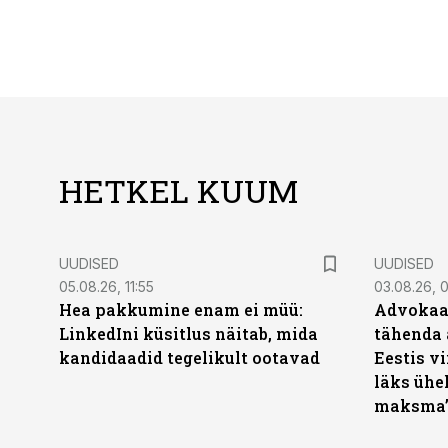
HETKEL KUUM
UUDISED
UUDISED
05.08.26, 11:55
03.08.26, 
Hea pakkumine enam ei müü:
Advokaat
LinkedIni küsitlus näitab, mida
tähenda 
kandidaadid tegelikult ootavad
Eestis vi
läks ühel
maksma