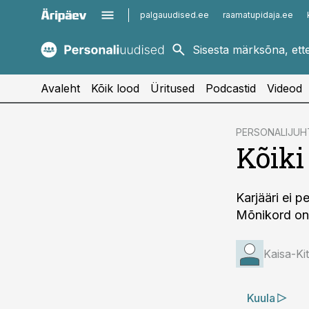
palgauudised.ee
raamatupidaja.ee
kaubandus.ee
imelineajalugu.ee
kinnisvarauudised.ee
imelineteadus.ee
Avaleht
Kõik lood
Üritused
Podcastid
Videod
cebook
PERSONALIJUH
Kõiki
Twitter)
kedIn
Karjääri ei 
ail
Mõnikord on 
k
Kaisa-Kitr
Kuula