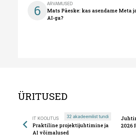
ARVAMUSED
6
Mats Päeske: kas asendame Meta ja 
AI-ga?
ÜRITUSED
32 akadeemilist tundi
Juhti
IT KOOLITUS
Praktiline projektijuhtimine ja
2026 
AI võimalused