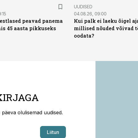
UUDISED
9:15
04.08.26, 09:00
eestlased peavad panema
Kui palk ei laeku õigel aja
is 45 aasta pikkuseks
millised nõuded võivad t
oodata?
KIRJAGA
ti päeva olulisemad uudised.
Liitun