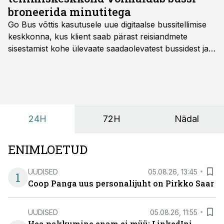
broneerida minutitega
Go Bus võttis kasutusele uue digitaalse bussitellimise
keskkonna, kus klient saab pärast reisiandmete
sisestamist kohe ülevaate saadaolevatest bussidest ja
esialgsest hinnast. Nii saab transpordi planeerimisega
kiiresti edasi liikuda hinnapakkumist ootamata.
24H
72H
Nädal
ENIMLOETUD
UUDISED
05.08.26, 13:45
1
Coop Panga uus personalijuht on Pirkko Saar
UUDISED
05.08.26, 11:55
Hea pakkumine enam ei müü: LinkedIni