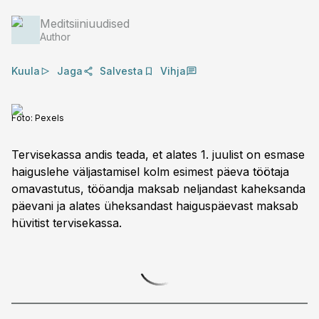
Meditsiiniuudised
Author
Kuula
Jaga
Salvesta
Vihja
Foto:
Pexels
Tervisekassa andis teada, et alates 1. juulist on esmase
haiguslehe väljastamisel kolm esimest päeva töötaja
omavastutus, tööandja maksab neljandast kaheksanda
päevani ja alates üheksandast haiguspäevast maksab
hüvitist tervisekassa.