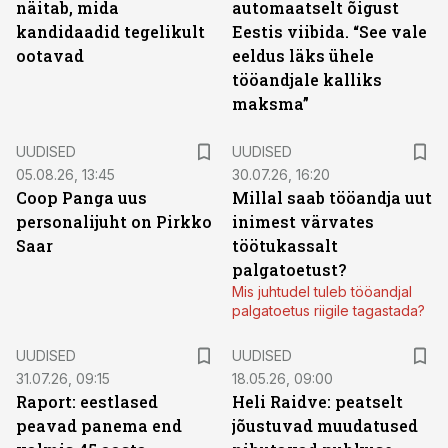
näitab, mida
automaatselt õigust
kandidaadid tegelikult
Eestis viibida. “See vale
ootavad
eeldus läks ühele
tööandjale kalliks
maksma”
UUDISED
UUDISED
05.08.26, 13:45
30.07.26, 16:20
Coop Panga uus
Millal saab tööandja uut
personalijuht on Pirkko
inimest värvates
Saar
töötukassalt
palgatoetust?
Mis juhtudel tuleb tööandjal
palgatoetus riigile tagastada?
UUDISED
UUDISED
31.07.26, 09:15
18.05.26, 09:00
Raport: eestlased
Heli Raidve: peatselt
peavad panema end
jõustuvad muudatused