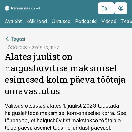
Telli
Avaleht
Kõik lood
Üritused
Podcastid
Videod
Teab
cebook
Tagasi
Twitter)
TÖÖÕIGUS
27.06.23, 11:27
Alates juulist on
kedIn
haigushüvitise maksmisel
ail
esimesed kolm päeva töötaja
k
omavastutus
Valitsus otsustas alates 1. juulist 2023 taastada
haiguslehtede maksmisel koroonaeelse korra. See
tähendab, et haigushüvitist makstakse töötajale
teise päeva asemel taas neljandast päevast.