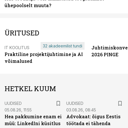
ühepoolselt muuta?
ÜRITUSED
32 akadeemilist tundi
Juhtimiskonve
IT KOOLITUS
Praktiline projektijuhtimine ja AI
2026 PINGE
võimalused
HETKEL KUUM
UUDISED
UUDISED
05.08.26, 11:55
03.08.26, 08:45
Hea pakkumine enam ei
Advokaat: õigus Eestis
müü: LinkedIni küsitlus
töötada ei tähenda