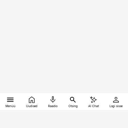
Menüü
Uudised
Raadio
Otsing
AI Chat
Logi sisse