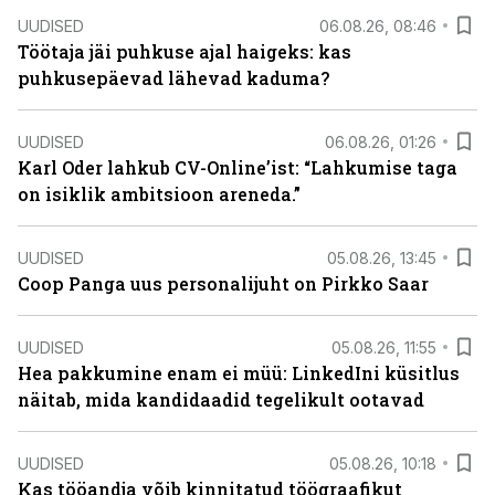
UUDISED
06.08.26, 08:46
Töötaja jäi puhkuse ajal haigeks: kas
puhkusepäevad lähevad kaduma?
UUDISED
06.08.26, 01:26
Karl Oder lahkub CV-Online’ist: “Lahkumise taga
on isiklik ambitsioon areneda.”
UUDISED
05.08.26, 13:45
Coop Panga uus personalijuht on Pirkko Saar
UUDISED
05.08.26, 11:55
Hea pakkumine enam ei müü: LinkedIni küsitlus
näitab, mida kandidaadid tegelikult ootavad
UUDISED
05.08.26, 10:18
Kas tööandja võib kinnitatud töögraafikut