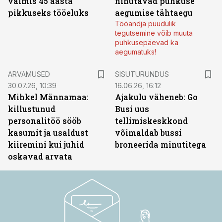
valmis 45 aasta
nihutavad puhkuse
pikkuseks tööeluks
aegumise tähtaegu
Tööandja puudulik
tegutsemine võib muuta
puhkusepäevad ka
aegumatuks!
ST
ARVAMUSED
SISUTURUNDUS
30.07.26, 10:39
16.06.26, 16:12
Mihkel Männamaa:
Ajakulu väheneb: Go
killustunud
Busi uus
personalitöö sööb
tellimiskeskkond
kasumit ja usaldust
võimaldab bussi
kiiremini kui juhid
broneerida minutitega
oskavad arvata