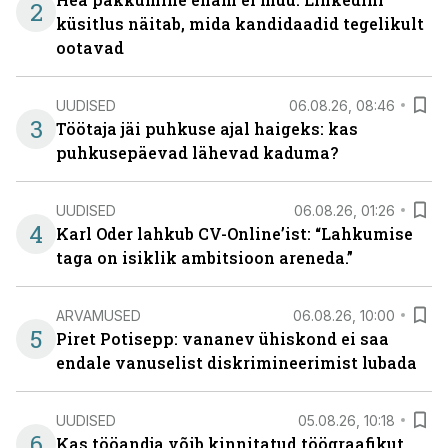
2
küsitlus näitab, mida kandidaadid tegelikult
ootavad
UUDISED
06.08.26, 08:46
3
Töötaja jäi puhkuse ajal haigeks: kas
puhkusepäevad lähevad kaduma?
UUDISED
06.08.26, 01:26
4
Karl Oder lahkub CV-Online’ist: “Lahkumise
taga on isiklik ambitsioon areneda.”
ARVAMUSED
06.08.26, 10:00
5
Piret Potisepp: vananev ühiskond ei saa
endale vanuselist diskrimineerimist lubada
UUDISED
05.08.26, 10:18
6
Kas tööandja võib kinnitatud töögraafikut