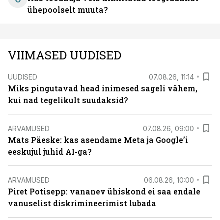
ühepoolselt muuta?
VIIMASED UUDISED
UUDISED
07.08.26, 11:14
Miks pingutavad head inimesed sageli vähem,
kui nad tegelikult suudaksid?
ARVAMUSED
07.08.26, 09:00
Mats Päeske: kas asendame Meta ja Google’i
eeskujul juhid AI-ga?
ARVAMUSED
06.08.26, 10:00
Piret Potisepp: vananev ühiskond ei saa endale
vanuselist diskrimineerimist lubada