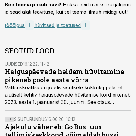
See teema pakub huvi?
Hakka neid märksõnu jälgima
ja saad alati teavituse, kui sel teemal ilmub midagi uut!
tööõigus
hüvitised ja toetused
SEOTUD LOOD
UUDISED
16.12.22, 11:42
Haiguspäevade heldem hüvitamine
pikeneb poole aasta võrra
Valitsuskoalitsioon jõudis sisulisele kokkuleppele, et
ajutiselt kehtiv haiguspäevade hüvitamise kord pikeneb
2023. aasta 1. jaanuarist 30. juunini. See otsus
tähendab, et haigestumise korral makstakse töötajatele
uue aasta esimesel kuuel kuul jätkuvalt hüvitist alates
SISUTURUNDUS
16.06.26, 16:12
ST
teisest päevast.
Ajakulu väheneb: Go Busi uus
tellimiskeskkond võimaldab bussi