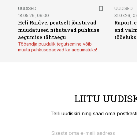
UUDISED
UUDISED
18.05.26, 09:00
31.07.26, 0
Heli Raidve: peatselt jõustuvad
Raport: 
muudatused nihutavad puhkuse
end valm
aegumise tähtaegu
tööeluks
Tööandja puudulik tegutsemine võib
muuta puhkusepäevad ka aegumatuks!
LIITU UUDIS
Telli uudiskiri ning saad oma postkas