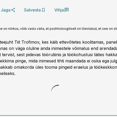
Jaga
Salvesta
Vihja
e on nõrkus, võib vastu väita, et psühholoogiliselt on tõestatud, et see on str
eejuht Tiit Trofimov, kes käib ettevõtetes koolitamas, pan
nas on väga oluline anda inimestele võimalus end arendada
tervist, sest pidevas töörutiinis ja töökohustusi täites hakk
ekkima pinge, mida inimesed tihti maandada ei oska ega julg
hakkab omakorda üles tooma pingeid eraelus ja töökeskkon
eliseks.