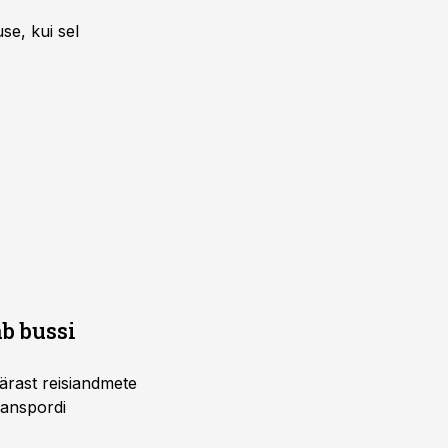
se, kui sel
b bussi
pärast reisiandmete
ranspordi