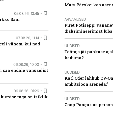
Mats Päeske: kas asend
05.08.26, 13:45
irkko Saar
ARVAMUSED
Piret Potisepp: vanane
diskrimineerimist lub
07.08.26, 11:14
eli vähem, kui nad
UUDISED
Töötaja jäi puhkuse aj
kaduma?
06.08.26, 10:00
i saa endale vanuselist
UUDISED
Karl Oder lahkub CV-Onl
ambitsioon areneda.”
06.08.26, 01:26
hkumise taga on isiklik
UUDISED
Coop Panga uus persona