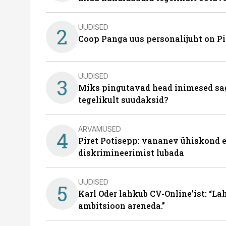
UUDISED
2
Coop Panga uus personalijuht on P
UUDISED
3
Miks pingutavad head inimesed sag
tegelikult suudaksid?
ARVAMUSED
4
Piret Potisepp: vananev ühiskond e
diskrimineerimist lubada
UUDISED
5
Karl Oder lahkub CV-Online’ist: “La
ambitsioon areneda.”