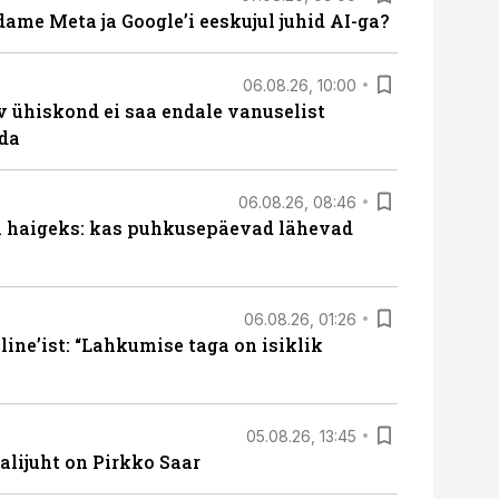
ame Meta ja Google’i eeskujul juhid AI-ga?
06.08.26, 10:00
v ühiskond ei saa endale vanuselist
ada
06.08.26, 08:46
al haigeks: kas puhkusepäevad lähevad
06.08.26, 01:26
ine’ist: “Lahkumise taga on isiklik
05.08.26, 13:45
lijuht on Pirkko Saar