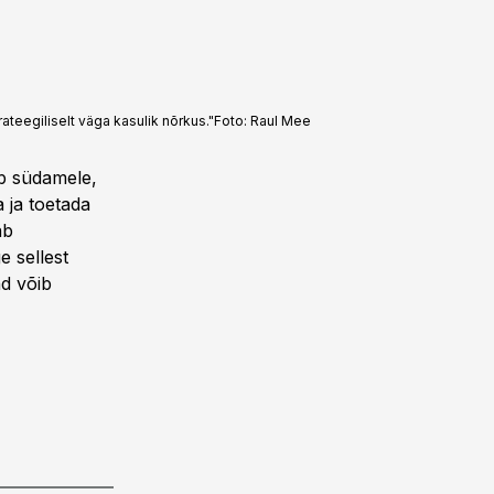
ateegiliselt väga kasulik nõrkus."
Foto:
Raul Mee
eb südamele,
 ja toetada
ab
e sellest
d võib