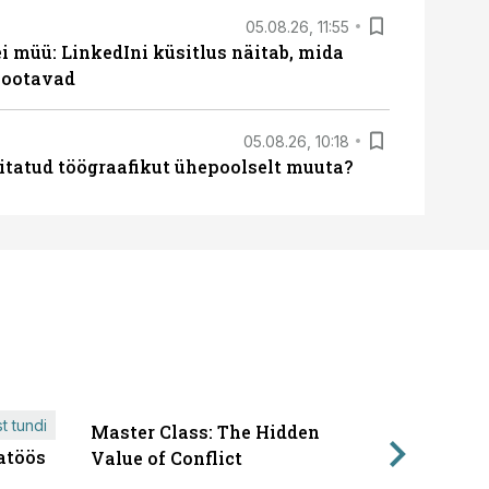
05.08.26, 11:55
 müü: LinkedIni küsitlus näitab, mida
 ootavad
05.08.26, 10:18
itatud töögraafikut ühepoolselt muuta?
t tundi
Master Class: The Hidden
ÄRIPÄEVA 
atöös
Läbirääk
Value of Conflict