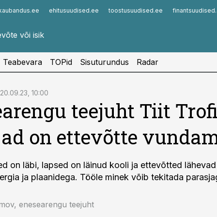
kaubandus.ee
ehitusuudised.ee
toostusuudised.ee
finantsuudised
Infopank
Radar
Teabevara
TOPid
Sisuturundus
Radar
20.09.23, 10:00
arengu teejuht Tiit Trof
jad on ettevõtte vunda
 on läbi, lapsed on läinud kooli ja ettevõtted lähevad
ergia ja plaanidega. Tööle minek võib tekitada parasja
fimov, enesearengu teejuht