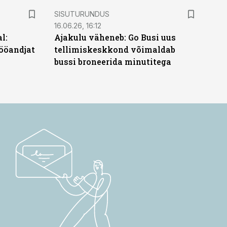
ST
SISUTURUNDUS
16.06.26, 16:12
l:
Ajakulu väheneb: Go Busi uus
ööandjat
tellimiskeskkond võimaldab
bussi broneerida minutitega