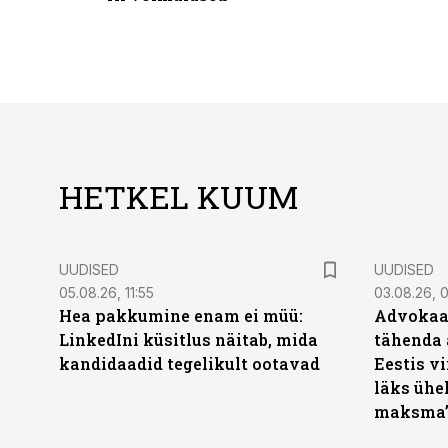
HETKEL KUUM
UUDISED
UUDISED
05.08.26, 11:55
03.08.26, 
Hea pakkumine enam ei müü:
Advokaat
LinkedIni küsitlus näitab, mida
tähenda 
kandidaadid tegelikult ootavad
Eestis vi
läks ühel
maksma