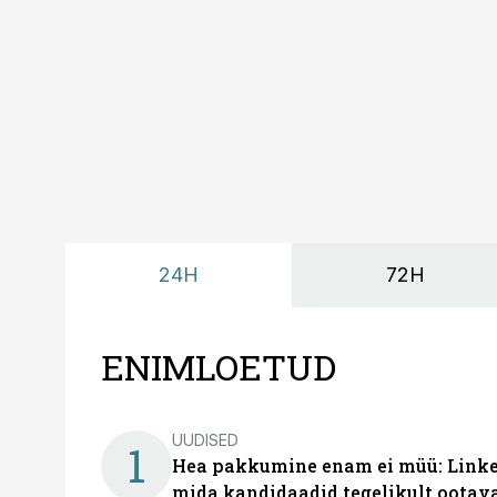
24H
72H
ENIMLOETUD
UUDISED
1
Hea pakkumine enam ei müü: Linked
mida kandidaadid tegelikult ootav