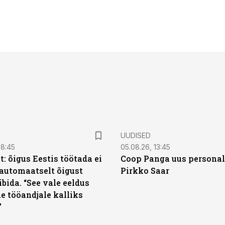
UUDISED
08:45
05.08.26, 13:45
: õigus Eestis töötada ei
Coop Panga uus personal
automaatselt õigust
Pirkko Saar
ibida. “See vale eeldus
e tööandjale kalliks
”