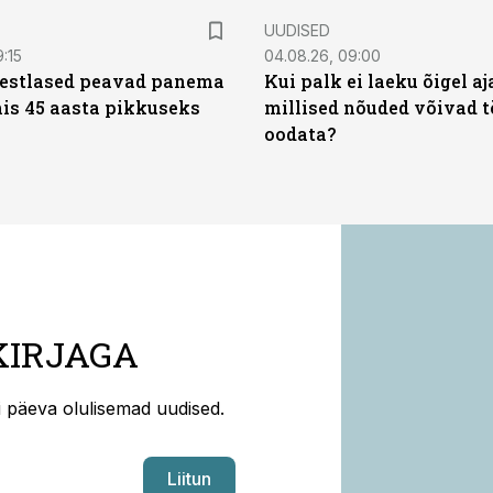
UUDISED
9:15
04.08.26, 09:00
eestlased peavad panema
Kui palk ei laeku õigel aja
is 45 aasta pikkuseks
millised nõuded võivad t
oodata?
KIRJAGA
ti päeva olulisemad uudised.
Liitun