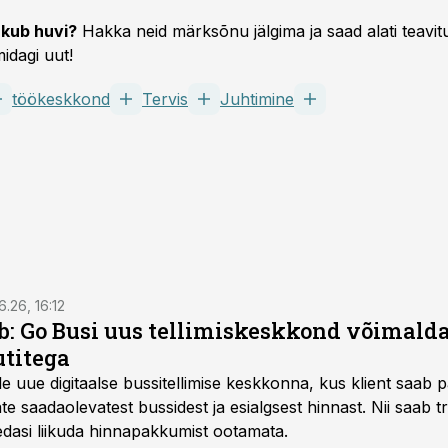
kub huvi?
Hakka neid märksõnu jälgima ja saad alati teavitu
idagi uut!
töökeskkond
Tervis
Juhtimine
6.26, 16:12
: Go Busi uus tellimiskeskkond võimalda
titega
e uue digitaalse bussitellimise keskkonna, kus klient saab 
te saadaolevatest bussidest ja esialgsest hinnast. Nii saab t
 edasi liikuda hinnapakkumist ootamata.