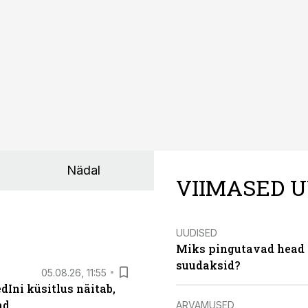
Nädal
VIIMASED U
UUDISED
Miks pingutavad head i
suudaksid?
05.08.26, 11:55
Ini küsitlus näitab,
ad
ARVAMUSED