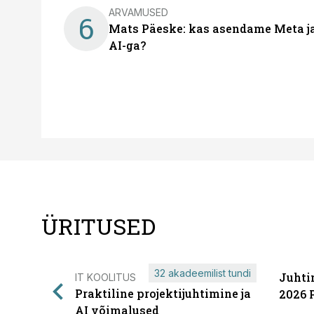
ARVAMUSED
6
Mats Päeske: kas asendame Meta ja 
AI-ga?
ÜRITUSED
32 akadeemilist tundi
Juhti
IT KOOLITUS
Praktiline projektijuhtimine ja
2026 
AI võimalused