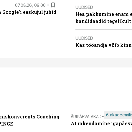
07.08.26, 09:00
UUDISED
Google’i eeskujul juhid
Hea pakkumine enam ei
kandidaadid tegelikult
UUDISED
Kas tööandja võib kinn
6 akadeemilis
miskonverents Coaching
ÄRIPÄEVA AKADEEMIA
AI rakendamine igapäev
PINGE