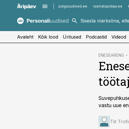
palgauudised.ee
raamatupidaja.ee
kaubandus.ee
imelineajalugu.ee
kinnisvarauudised.ee
imelineteadus.ee
Avaleht
Kõik lood
Üritused
Podcastid
Videod
cebook
ENESEARENG
Enese
Twitter)
kedIn
tööta
ail
k
Suvepuhkused
vastu uue en
Tiit Tro