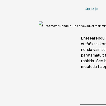
Kuula
Tiit Trofimov: "Nendele, kes arvavad, et rääkimin
Enesearengu t
et töökeskkon
nende vaimset 
paratamatult t
rääkida. See 
muutuda happ