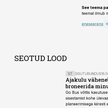
See teema pa
teemal ilmub m
eneseareng
SEOTUD LOOD
ST
SISUTURUNDUS
16.0
Ajakulu väheneb
broneerida minu
Go Bus võttis kasutusel
sisestamist kohe ülevaa
planeerimisega kiiresti