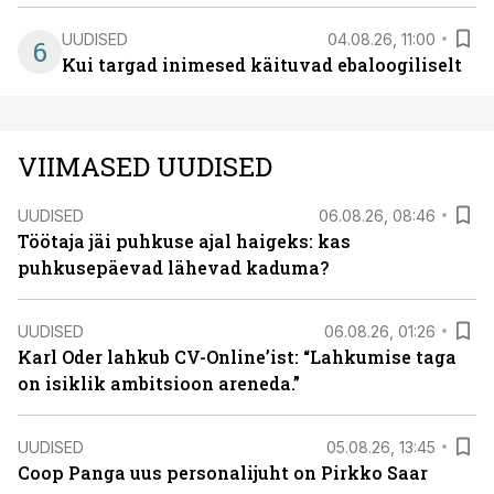
UUDISED
04.08.26, 11:00
6
Kui targad inimesed käituvad ebaloogiliselt
VIIMASED UUDISED
UUDISED
06.08.26, 08:46
Töötaja jäi puhkuse ajal haigeks: kas
puhkusepäevad lähevad kaduma?
UUDISED
06.08.26, 01:26
Karl Oder lahkub CV-Online’ist: “Lahkumise taga
on isiklik ambitsioon areneda.”
UUDISED
05.08.26, 13:45
Coop Panga uus personalijuht on Pirkko Saar