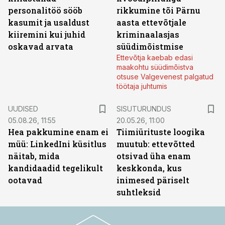
personalitöö sööb
rikkumine tõi Pärnu
kasumit ja usaldust
aasta ettevõtjale
kiiremini kui juhid
kriminaalasjas
oskavad arvata
süüdimõistmise
Ettevõtja kaebab edasi
maakohtu süüdimõistva
otsuse Valgevenest palgatud
töötaja juhtumis
ST
UUDISED
SISUTURUNDUS
05.08.26, 11:55
20.05.26, 11:00
Hea pakkumine enam ei
Tiimiürituste loogika
müü: LinkedIni küsitlus
muutub: ettevõtted
näitab, mida
otsivad üha enam
kandidaadid tegelikult
keskkonda, kus
ootavad
inimesed päriselt
suhtleksid