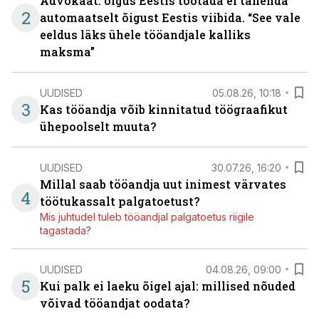
Advokaat: õigus Eestis töötada ei tähenda
2
automaatselt õigust Eestis viibida. “See vale
eeldus läks ühele tööandjale kalliks
maksma”
UUDISED
05.08.26, 10:18
3
Kas tööandja võib kinnitatud töögraafikut
ühepoolselt muuta?
UUDISED
30.07.26, 16:20
Millal saab tööandja uut inimest värvates
4
töötukassalt palgatoetust?
Mis juhtudel tuleb tööandjal palgatoetus riigile
tagastada?
UUDISED
04.08.26, 09:00
5
Kui palk ei laeku õigel ajal: millised nõuded
võivad tööandjat oodata?