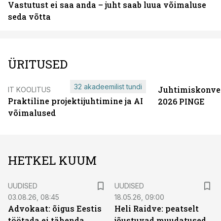
Vastutust ei saa anda – juht saab luua võimaluse
seda võtta
ÜRITUSED
32 akadeemilist tundi
Juhtimiskonve
IT KOOLITUS
Praktiline projektijuhtimine ja AI
2026 PINGE
võimalused
HETKEL KUUM
UUDISED
UUDISED
03.08.26, 08:45
18.05.26, 09:00
Advokaat: õigus Eestis
Heli Raidve: peatselt
töötada ei tähenda
jõustuvad muudatused