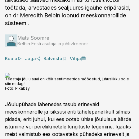
töötada, arvestades sealjuures igaühe eripärasid,
on dr Meredith Belbin loonud meeskonnarollide
süsteemi.
Mats Soomre
Belbin Eesti asutaja ja juhtivtreener
Kuula
Jaga
Salvesta
Vihja
Teostaja jõululaual on kõik sentimeetriga mõõdetud, juhuslikku pole
siin midagi!
Foto:
Pixabay
Jõulupühade lähenedes tasub erinevaid
meeskonnarolle ja isiksusi eriti tähelepanelikult silmas
pidada, eriti juhul, kui ees ootab ühise jõululaua äärde
istumine või pereliikmetele kingituste tegemine. Igaüks
meist valmistub ees ootavateks pühadeks erinevalt ja