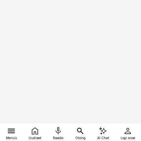
Menüü
Uudised
Raadio
Otsing
AI Chat
Logi sisse