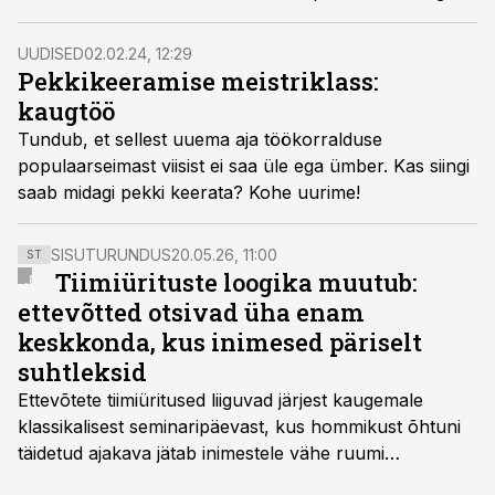
UUDISED
02.02.24, 12:29
Pekkikeeramise meistriklass:
kaugtöö
Tundub, et sellest uuema aja töökorralduse
populaarseimast viisist ei saa üle ega ümber. Kas siingi
saab midagi pekki keerata? Kohe uurime!
SISUTURUNDUS
20.05.26, 11:00
ST
Tiimiürituste loogika muutub:
ettevõtted otsivad üha enam
keskkonda, kus inimesed päriselt
suhtleksid
Ettevõtete tiimiüritused liiguvad järjest kaugemale
klassikalisest seminaripäevast, kus hommikust õhtuni
täidetud ajakava jätab inimestele vähe ruumi
omavaheliseks suhtluseks. Saates “Lõunapaus”