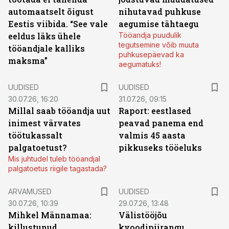
automaatselt õigust
nihutavad puhkuse
Eestis viibida. “See vale
aegumise tähtaegu
eeldus läks ühele
Tööandja puudulik
tegutsemine võib muuta
tööandjale kalliks
puhkusepäevad ka
maksma”
aegumatuks!
UUDISED
UUDISED
30.07.26, 16:20
31.07.26, 09:15
Millal saab tööandja uut
Raport: eestlased
inimest värvates
peavad panema end
töötukassalt
valmis 45 aasta
palgatoetust?
pikkuseks tööeluks
Mis juhtudel tuleb tööandjal
palgatoetus riigile tagastada?
ARVAMUSED
UUDISED
30.07.26, 10:39
29.07.26, 13:48
Mihkel Männamaa:
Välistööjõu
killustunud
kvoodipiirangu