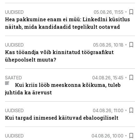
UUDISED
05.08.26, 11:55
Hea pakkumine enam ei müü: LinkedIni küsitlus
näitab, mida kandidaadid tegelikult ootavad
UUDISED
05.08.26, 10:18
Kas tööandja võib kinnitatud töögraafikut
ühepoolselt muuta?
SAATED
04.08.26, 15:45
Kui kriis lööb meeskonna kõikuma, tuleb
juhtida ka ärevust
UUDISED
04.08.26, 11:00
Kui targad inimesed käituvad ebaloogiliselt
UUDISED
04.08.26, 10:00