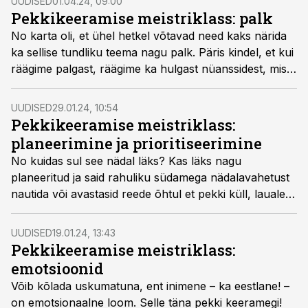
UUDISED
01.04.24, 09:00
Pekkikeeramise meistriklass: palk
No karta oli, et ühel hetkel võtavad need kaks närida
ka sellise tundliku teema nagu palk. Päris kindel, et kui
räägime palgast, räägime ka hulgast nüanssidest, mis
võivad pekki minna.
UUDISED
29.01.24, 10:54
Pekkikeeramise meistriklass:
planeerimine ja prioritiseerimine
No kuidas sul see nädal läks? Kas läks nagu
planeeritud ja said rahuliku südamega nädalavahetust
nautida või avastasid reede õhtul et pekki küll, lauale
on kuhjunud meedetuletustega
post-it
’id - “arved välja
saata”, “koosta küsitlus”, “küsi pakkumine”.
UUDISED
19.01.24, 13:43
Pekkikeeramise meistriklass:
emotsioonid
Võib kõlada uskumatuna, ent inimene – ka eestlane! –
on emotsionaalne loom. Selle täna pekki keeramegi!