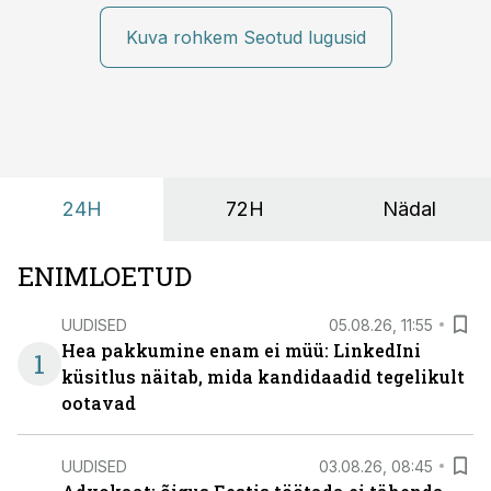
räägitakse, miks otsivad ettevõtted üha enam paikasid,
kus keskkond ise aitaks inimesed töörežiimist välja
Kuva rohkem Seotud lugusid
tuua ning looks võimaluse rahulikumaks ja
sisulisemaks koosolemiseks.
24H
72H
Nädal
ENIMLOETUD
UUDISED
05.08.26, 11:55
Hea pakkumine enam ei müü: LinkedIni
1
küsitlus näitab, mida kandidaadid tegelikult
ootavad
UUDISED
03.08.26, 08:45