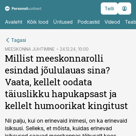
Telli
Avaleht
Kõik lood
Üritused
Podcastid
Videod
Teab
cebook
Tagasi
Twitter)
MEESKONNA JUHTIMINE
24.12.24, 10:00
Millist meeskonnarolli
kedIn
esindad jõululauas sina?
ail
Vaata, kellelt oodata
k
täiuslikku hapukapsast ja
kellelt humoorikat kingitust
Nii palju, kui on erinevaid inimesi, on ka erinevaid
isiksusi. Selleks, et mõista, kuidas erinevad
isiksused saavad meeskonnas tõhusalt koos