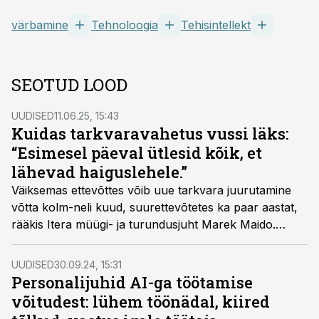
värbamine
Tehnoloogia
Tehisintellekt
SEOTUD LOOD
UUDISED
11.06.25, 15:43
Kuidas tarkvaravahetus vussi läks:
“Esimesel päeval ütlesid kõik, et
lähevad haiguslehele.”
Väiksemas ettevõttes võib uue tarkvara juurutamine
võtta kolm-neli kuud, suurettevõtetes ka paar aastat,
rääkis Itera müügi- ja turundusjuht Marek Maido.
Muudatuste juhtimine on erakordselt oluline, et
vahetus õnnestuks.
UUDISED
30.09.24, 15:31
Personalijuhid AI-ga töötamise
võitudest: lühem töönädal, kiired