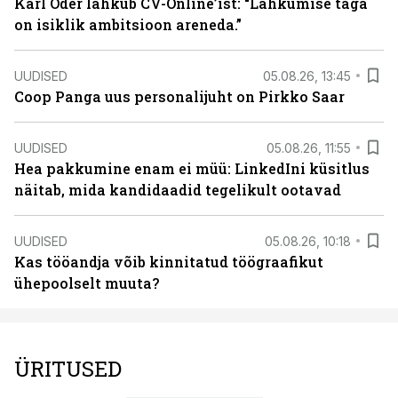
Karl Oder lahkub CV-Online’ist: “Lahkumise taga
on isiklik ambitsioon areneda.”
UUDISED
05.08.26, 13:45
Coop Panga uus personalijuht on Pirkko Saar
UUDISED
05.08.26, 11:55
Hea pakkumine enam ei müü: LinkedIni küsitlus
näitab, mida kandidaadid tegelikult ootavad
UUDISED
05.08.26, 10:18
Kas tööandja võib kinnitatud töögraafikut
ühepoolselt muuta?
ÜRITUSED