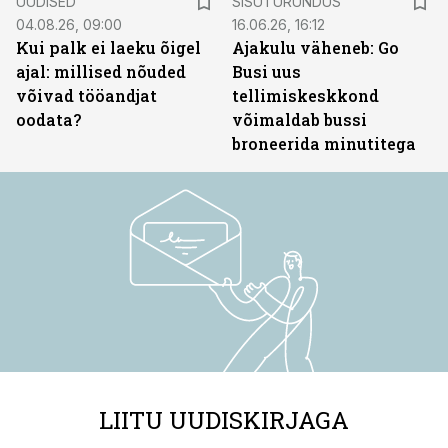
UUDISED
SISUTURUNDUS
04.08.26, 09:00
16.06.26, 16:12
Kui palk ei laeku õigel
Ajakulu väheneb: Go
ajal: millised nõuded
Busi uus
võivad tööandjat
tellimiskeskkond
oodata?
võimaldab bussi
broneerida minutitega
LIITU UUDISKIRJAGA