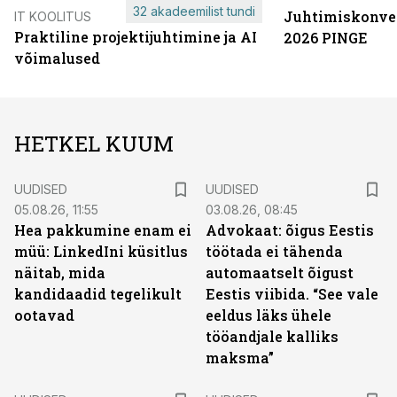
32 akadeemilist tundi
Juhtimiskonve
IT KOOLITUS
Praktiline projektijuhtimine ja AI
2026 PINGE
võimalused
HETKEL KUUM
UUDISED
UUDISED
05.08.26, 11:55
03.08.26, 08:45
Hea pakkumine enam ei
Advokaat: õigus Eestis
müü: LinkedIni küsitlus
töötada ei tähenda
näitab, mida
automaatselt õigust
kandidaadid tegelikult
Eestis viibida. “See vale
ootavad
eeldus läks ühele
tööandjale kalliks
maksma”