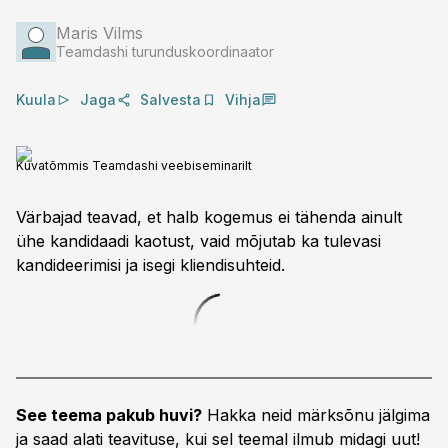
Maris Vilms
Teamdashi turunduskoordinaator
Kuula
Jaga
Salvesta
Vihja
Kuvatõmmis Teamdashi veebiseminarilt
Värbajad teavad, et halb kogemus ei tähenda ainult
ühe kandidaadi kaotust, vaid mõjutab ka tulevasi
kandideerimisi ja isegi kliendisuhteid.
See teema pakub huvi?
Hakka neid märksõnu jälgima
ja saad alati teavituse, kui sel teemal ilmub midagi uut!