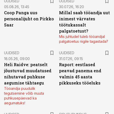
UUDISED
UUDISED
05.08.26, 13:45
30.07.26, 16:20
Coop Panga uus
Millal saab tööandja uut
personalijuht on Pirkko
inimest värvates
Saar
töötukassalt
palgatoetust?
Mis juhtudel tuleb tööandjal
palgatoetus riigile tagastada?
UUDISED
UUDISED
18.05.26, 09:00
31.07.26, 09:15
Heli Raidve: peatselt
Raport: eestlased
jõustuvad muudatused
peavad panema end
nihutavad puhkuse
valmis 45 aasta
aegumise tähtaegu
pikkuseks tööeluks
Tööandja puudulik
tegutsemine võib muuta
puhkusepäevad ka
aegumatuks!
ST