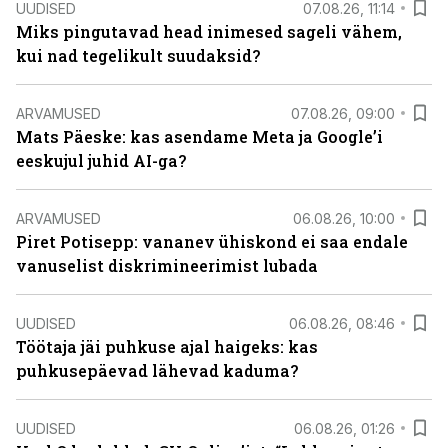
UUDISED
07.08.26, 11:14
Miks pingutavad head inimesed sageli vähem,
kui nad tegelikult suudaksid?
ARVAMUSED
07.08.26, 09:00
Mats Päeske: kas asendame Meta ja Google’i
eeskujul juhid AI-ga?
ARVAMUSED
06.08.26, 10:00
Piret Potisepp: vananev ühiskond ei saa endale
vanuselist diskrimineerimist lubada
UUDISED
06.08.26, 08:46
Töötaja jäi puhkuse ajal haigeks: kas
puhkusepäevad lähevad kaduma?
UUDISED
06.08.26, 01:26