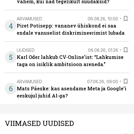
vähem, kui nad tegelikult suudaksid?
ARVAMUSED
06.08.26, 10:00
4
Piret Potisepp: vananev ühiskond ei saa
endale vanuselist diskrimineerimist lubada
UUDISED
06.08.26, 01:26
5
Karl Oder lahkub CV-Online’ist: “Lahkumise
taga on isiklik ambitsioon areneda.”
ARVAMUSED
07.08.26, 09:00
6
Mats Päeske: kas asendame Meta ja Google’i
eeskujul juhid AI-ga?
VIIMASED UUDISED