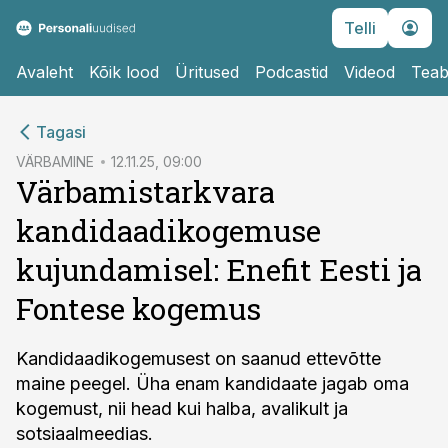
Telli
Avaleht
Kõik lood
Üritused
Podcastid
Videod
Teab
cebook
Tagasi
Twitter)
VÄRBAMINE
12.11.25, 09:00
Värbamistarkvara
kedIn
kandidaadikogemuse
ail
kujundamisel: Enefit Eesti ja
k
Fontese kogemus
Kandidaadikogemusest on saanud ettevõtte
maine peegel. Üha enam kandidaate jagab oma
kogemust, nii head kui halba, avalikult ja
sotsiaalmeedias.