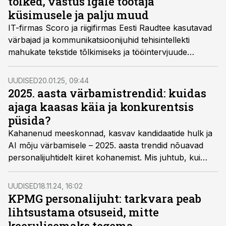
tõlked, vastus igale töötaja
küsimusele ja palju muud
IT-firmas Scoro ja riigifirmas Eesti Raudtee kasutavad
värbajad ja kommunikatsioonijuhid tehisintellekti
mahukate tekstide tõlkimiseks ja tööintervjuude
läbiviimiseks, Eesti Energias ja suuremates pankades
katsetatakse virtuaalset assistenti. Loe pikemalt
UUDISED
20.01.25, 09:44
personalijuhtide kommentaare AI kasutamisest
2025. aasta värbamistrendid: kuidas
igapäevases töös.
ajaga kaasas käia ja konkurentsis
püsida?
Kahanenud meeskonnad, kasvav kandidaatide hulk ja
AI mõju värbamisele – 2025. aasta trendid nõuavad
personalijuhtidelt kiiret kohanemist. Mis juhtub, kui
värbamine pole enam valik, vaid andmepõhine
vajadus?
UUDISED
18.11.24, 16:02
KPMG personalijuht: tarkvara peab
lihtsustama otsuseid, mitte
keerulisemaks tegema