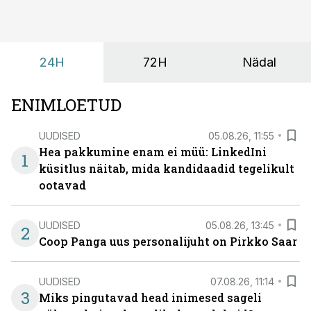
24H
72H
Nädal
ENIMLOETUD
UUDISED
05.08.26, 11:55
Hea pakkumine enam ei müü: LinkedIni
1
küsitlus näitab, mida kandidaadid tegelikult
ootavad
UUDISED
05.08.26, 13:45
2
Coop Panga uus personalijuht on Pirkko Saar
UUDISED
07.08.26, 11:14
3
Miks pingutavad head inimesed sageli