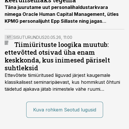
Täna juurutame uut personalihaldustarkvara
nimega Oracle Human Capital Management, ütles
KPMG personalijuht Epp Sillaste ning jagas
kogemust.
SISUTURUNDUS
20.05.26, 11:00
ST
Tiimiürituste loogika muutub:
ettevõtted otsivad üha enam
keskkonda, kus inimesed päriselt
suhtleksid
Ettevõtete tiimiüritused liiguvad järjest kaugemale
klassikalisest seminaripäevast, kus hommikust õhtuni
täidetud ajakava jätab inimestele vähe ruumi
omavaheliseks suhtluseks. Saates “Lõunapaus”
räägitakse, miks otsivad ettevõtted üha enam paikasid,
kus keskkond ise aitaks inimesed töörežiimist välja
Kuva rohkem Seotud lugusid
tuua ning looks võimaluse rahulikumaks ja
sisulisemaks koosolemiseks.