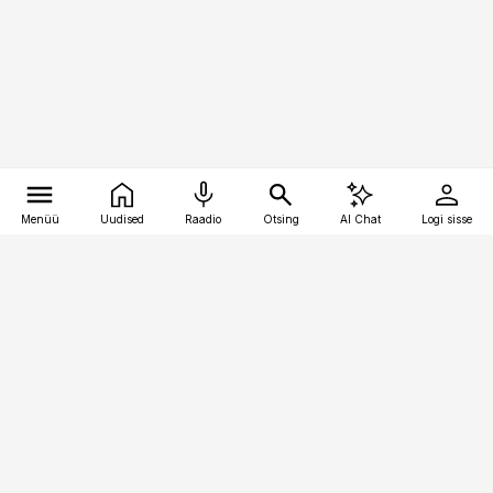
Menüü
Uudised
Raadio
Otsing
AI Chat
Logi sisse
Vana-Lõuna 39/1, 19094 Tallinn
(+372) 667 0111
personaliuudised@personaliuudised.ee
Telli
Reklaam
Firmast