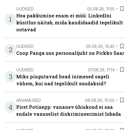
UUDISED
05.08.26, 11:55
Hea pakkumine enam ei müü: LinkedIni
1
küsitlus näitab, mida kandidaadid tegelikult
ootavad
UUDISED
05.08.26, 13:45
2
Coop Panga uus personalijuht on Pirkko Saar
UUDISED
07.08.26, 11:14
3
Miks pingutavad head inimesed sageli
vähem, kui nad tegelikult suudaksid?
ARVAMUSED
06.08.26, 10:00
4
Piret Potisepp: vananev ühiskond ei saa
endale vanuselist diskrimineerimist lubada