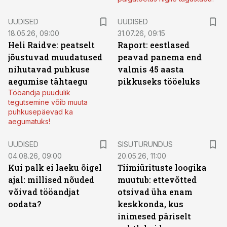
UUDISED
UUDISED
18.05.26, 09:00
31.07.26, 09:15
Heli Raidve: peatselt
Raport: eestlased
jõustuvad muudatused
peavad panema end
nihutavad puhkuse
valmis 45 aasta
aegumise tähtaegu
pikkuseks tööeluks
Tööandja puudulik
tegutsemine võib muuta
puhkusepäevad ka
aegumatuks!
ST
UUDISED
SISUTURUNDUS
04.08.26, 09:00
20.05.26, 11:00
Kui palk ei laeku õigel
Tiimiürituste loogika
ajal: millised nõuded
muutub: ettevõtted
võivad tööandjat
otsivad üha enam
oodata?
keskkonda, kus
inimesed päriselt