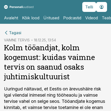
Telli
Avaleht
Kõik lood
Üritused
Podcastid
Videod
Teab
cebook
Tagasi
Twitter)
VAIMNE TERVIS
18.12.25, 13:54
Kolm tööandjat, kolm
kedIn
kogemust: kuidas vaimne
ail
tervis on saanud osaks
k
juhtimiskultuurist
Uuringud näitavad, et Eestis on ärevushäire risk
igal viiendal inimesel ning tööheaolu ja vaimse
tervise vahel on selge seos. Tööandjate kogemus
kinnitab, et vaimse tervise toetamine ei ole enam