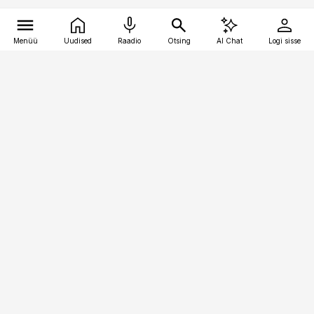
Menüü
Uudised
Raadio
Otsing
AI Chat
Logi sisse
Vana-Lõuna 39/1, 19094 Tallinn
(+372) 667 0111
personaliuudised@personaliuudised.ee
Telli
Reklaam
Firmast
Sisu kasutamisõigused
Ajakirjaniku
eetikakoodeks
Üldtingimused
Privaatsustingimused
Küpsiste poliitika
KKK
Eesti Meediaettevõtete
Eelistuste haldamine