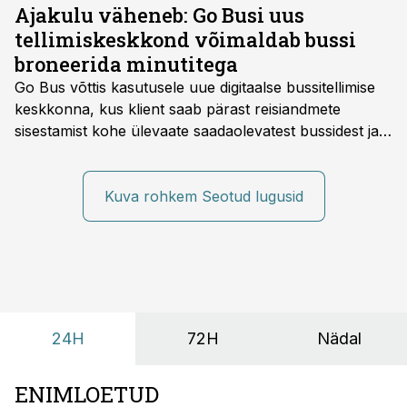
Ajakulu väheneb: Go Busi uus
tellimiskeskkond võimaldab bussi
broneerida minutitega
Go Bus võttis kasutusele uue digitaalse bussitellimise
keskkonna, kus klient saab pärast reisiandmete
sisestamist kohe ülevaate saadaolevatest bussidest ja
esialgsest hinnast. Nii saab transpordi planeerimisega
kiiresti edasi liikuda hinnapakkumist ootamata.
Kuva rohkem Seotud lugusid
24H
72H
Nädal
ENIMLOETUD