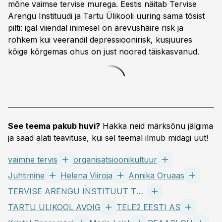
mõne vaimse tervise murega. Eestis näitab Tervise
Arengu Instituudi ja Tartu Ülikooli uuring sama tõsist
pilti: igal viiendal inimesel on ärevushäire risk ja
rohkem kui veerandil depressioonirisk, kusjuures
kõige kõrgemas ohus on just noored täiskasvanud.
See teema pakub huvi?
Hakka neid märksõnu jälgima
ja saad alati teavituse, kui sel teemal ilmub midagi uut!
vaimne tervis
organisatsioonikultuur
Juhtimine
Helena Viiroja
Annika Oruaas
TERVISE ARENGU INSTITUUT TRAS
TARTU ÜLIKOOL AVOIG
TELE2 EESTI AS