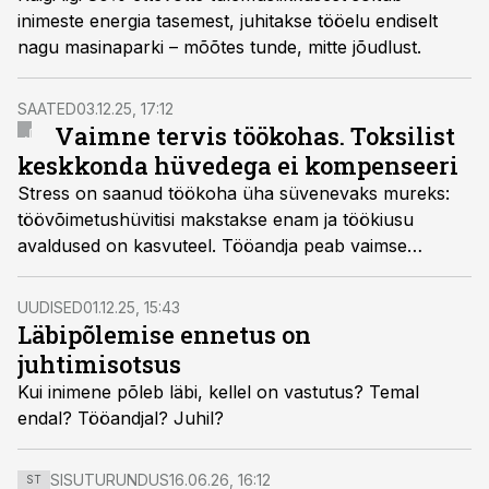
inimeste energia tasemest, juhitakse tööelu endiselt
nagu masinaparki – mõõtes tunde, mitte jõudlust.
SAATED
03.12.25, 17:12
Vaimne tervis töökohas. Toksilist
keskkonda hüvedega ei kompenseeri
Stress on saanud töökoha üha süvenevaks mureks:
töövõimetushüvitisi makstakse enam ja töökiusu
avaldused on kasvuteel. Tööandja peab vaimse
tervisega töökohas tegelema, kuid õhulosside loomine
ja näiline toetamine ei aita, räägivad asjatundjad saates
UUDISED
01.12.25, 15:43
“Kasvukursil”.
Läbipõlemise ennetus on
juhtimisotsus
Kui inimene põleb läbi, kellel on vastutus? Temal
endal? Tööandjal? Juhil?
SISUTURUNDUS
16.06.26, 16:12
ST