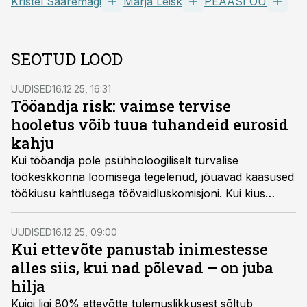
Kristel Saaremägi
Marja Leisk
PEAASI OÜ
SEOTUD LOOD
UUDISED
16.12.25, 16:31
Tööandja risk: vaimse tervise
hooletus võib tuua tuhandeid eurosid
kahju
Kui tööandja pole psühholoogiliselt turvalise
töökeskkonna loomisega tegelenud, jõuavad kaasused
töökiusu kahtlusega töövaidluskomisjoni. Kui kius
tuvastatakse, tuleb tööandjal avada rahakotirauad.
UUDISED
16.12.25, 09:00
Kui ettevõte panustab inimestesse
alles siis, kui nad põlevad – on juba
hilja
Kuigi ligi 80% ettevõtte tulemuslikkusest sõltub