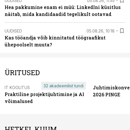
UUDISED
05.08.26, 11:55
Hea pakkumine enam ei müü: LinkedIni küsitlus
näitab, mida kandidaadid tegelikult ootavad
UUDISED
05.08.26, 10:18
Kas tööandja võib kinnitatud töögraafikut
ühepoolselt muuta?
ÜRITUSED
32 akadeemilist tundi
Juhtimiskonve
IT KOOLITUS
Praktiline projektijuhtimine ja AI
2026 PINGE
võimalused
HETKEL KUUM