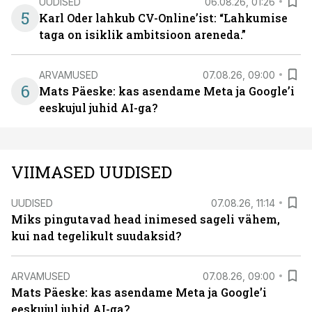
UUDISED
06.08.26, 01:26
5
Karl Oder lahkub CV-Online’ist: “Lahkumise
taga on isiklik ambitsioon areneda.”
ARVAMUSED
07.08.26, 09:00
6
Mats Päeske: kas asendame Meta ja Google’i
eeskujul juhid AI-ga?
VIIMASED UUDISED
UUDISED
07.08.26, 11:14
Miks pingutavad head inimesed sageli vähem,
kui nad tegelikult suudaksid?
ARVAMUSED
07.08.26, 09:00
Mats Päeske: kas asendame Meta ja Google’i
eeskujul juhid AI-ga?