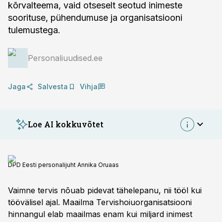
kõrvalteema, vaid otseselt seotud inimeste
soorituse, pühendumuse ja organisatsiooni
tulemustega.
Personaliuudised.ee
Jaga
Salvesta
Vihja
Loe AI kokkuvõtet
DPD Eesti personalijuht Annika Oruaas
Vaimne tervis nõuab pidevat tähelepanu, nii tööl kui
töövälisel ajal. Maailma Tervishoiuorganisatsiooni
hinnangul elab maailmas enam kui miljard inimest