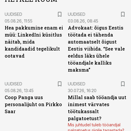
UUDISED
UUDISED
05.08.26, 11:55
03.08.26, 08:45
Hea pakkumine enam ei
Advokaat: õigus Eestis
müü: LinkedIni küsitlus
töötada ei tähenda
näitab, mida
automaatselt õigust
kandidaadid tegelikult
Eestis viibida. “See vale
ootavad
eeldus läks ühele
tööandjale kalliks
maksma”
UUDISED
UUDISED
05.08.26, 13:45
30.07.26, 16:20
Coop Panga uus
Millal saab tööandja uut
personalijuht on Pirkko
inimest värvates
Saar
töötukassalt
palgatoetust?
Mis juhtudel tuleb tööandjal
palgatoetus riigile tagastada?